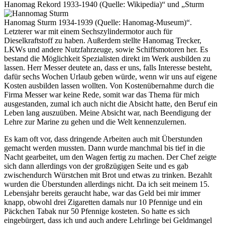
Hanomag Rekord 1933-1940 (Quelle: Wikipedia)
und
Sturm
Hanomag Sturm 1934-1939 (Quelle: Hanomag-Museum)
.
Letzterer war mit einem Sechszylindermotor auch für
Dieselkraftstoff zu haben. Außerdem stellte Hanomag Trecker,
LKWs und andere Nutzfahrzeuge, sowie Schiffsmotoren her. Es
bestand die Möglichkeit Spezialisten direkt im Werk ausbilden zu
lassen. Herr Messer deutete an, dass er uns, falls Interesse besteht,
dafür sechs Wochen Urlaub geben würde, wenn wir uns auf eigene
Kosten ausbilden lassen wollten. Von Kostenübernahme durch die
Firma Messer war keine Rede, somit war das Thema für mich
ausgestanden, zumal ich auch nicht die Absicht hatte, den Beruf ein
Leben lang auszuüben. Meine Absicht war, nach Beendigung der
Lehre zur Marine zu gehen und die Welt kennenzulernen.
Es kam oft vor, dass dringende Arbeiten auch mit Überstunden
gemacht werden mussten. Dann wurde manchmal bis tief in die
Nacht gearbeitet, um den Wagen fertig zu machen. Der Chef zeigte
sich dann allerdings von der großzügigen Seite und es gab
zwischendurch Würstchen mit Brot und etwas zu trinken. Bezahlt
wurden die Überstunden allerdings nicht. Da ich seit meinem 15.
Lebensjahr bereits geraucht habe, war das Geld bei mir immer
knapp, obwohl drei Zigaretten damals nur 10 Pfennige und ein
Päckchen Tabak nur 50 Pfennige kosteten. So hatte es sich
eingebürgert, dass ich und auch andere Lehrlinge bei Geldmangel