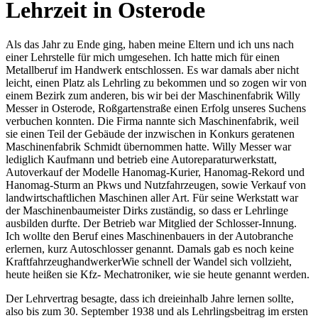
Lehrzeit in Osterode
Als das Jahr zu Ende ging, haben meine Eltern und ich uns nach
einer Lehrstelle für mich umgesehen. Ich hatte mich für einen
Metallberuf im Handwerk entschlossen. Es war damals aber nicht
leicht, einen Platz als Lehrling zu bekommen und so zogen wir von
einem Bezirk zum anderen, bis wir bei der Maschinenfabrik Willy
Messer in Osterode, Roßgartenstraße einen Erfolg unseres Suchens
verbuchen konnten. Die Firma nannte sich Maschinenfabrik, weil
sie einen Teil der Gebäude der inzwischen in Konkurs geratenen
Maschinenfabrik Schmidt übernommen hatte. Willy Messer war
lediglich Kaufmann und betrieb eine Autoreparaturwerkstatt,
Autoverkauf der Modelle Hanomag-Kurier, Hanomag-Rekord und
Hanomag-Sturm an Pkws und Nutzfahrzeugen, sowie Verkauf von
landwirtschaftlichen Maschinen aller Art. Für seine Werkstatt war
der Maschinenbaumeister Dirks zuständig, so dass er Lehrlinge
ausbilden durfte. Der Betrieb war Mitglied der Schlosser-Innung.
Ich wollte den Beruf eines Maschinenbauers in der Autobranche
erlernen, kurz Autoschlosser genannt. Damals gab es noch keine
Kraftfahrzeughandwerker
Wie schnell der Wandel sich vollzieht,
heute heißen sie Kfz- Mechatroniker
, wie sie heute genannt werden.
Der Lehrvertrag besagte, dass ich dreieinhalb Jahre lernen sollte,
also bis zum 30. September 1938 und als Lehrlingsbeitrag im ersten