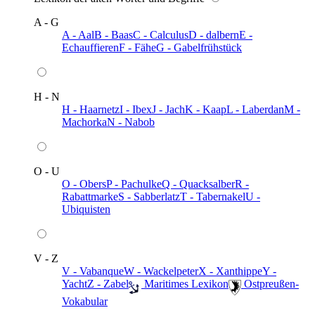
A - G
A - Aal
B - Baas
C - Calculus
D - dalbern
E -
Echauffieren
F - Fähe
G - Gabelfrühstück
H - N
H - Haarnetz
I - Ibex
J - Jach
K - Kaap
L - Laberdan
M -
Machorka
N - Nabob
O - U
O - Obers
P - Pachulke
Q - Quacksalber
R -
Rabattmarke
S - Sabberlatz
T - Tabernakel
U -
Ubiquisten
V - Z
V - Vabanque
W - Wackelpeter
X - Xanthippe
Y -
Yacht
Z - Zabel
️ Maritimes Lexikon
️ Ostpreußen-
Vokabular