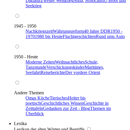
Diktatur
Zweiter Weltkrieg
Shoa, Holocaust
U-Boot und
Seekrieg
1945 - 1950
Nachkriegszeit
Währungsreform
40 Jahre DDR
1950 -
1970
1980 bis Heute
Fluchtgeschichten
Rund ums Auto
1950 - Heute
Moderne Zeiten
Weihnachtliches
Schule,
Tanzstunde
Verschickungskinder
Maritimes,
Seefahrt
Reiseberichte
Der vordere Orient
Andere Themen
Omas Küche
Tierisches
Heiter bis
poetisch
Geschichtliches Wissen
Geschichte in
Zeittafeln
Gedanken zur Zeit - Blog
Themen im
Überblick
Lexika
Lexikon der alten Wörter und Begriffe