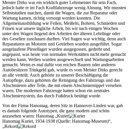
Meister Dirks war ein wirklich guter Lehrmeister für sein Fach,
jedoch hatte er im Fach Kraftfahrzeuge wenig Ahnung. Wir mussten
Selbststudien machen, damit die Wagen, die zur Reparatur oder
Wartung kamen, richtig versorgt werden konnten. Die
Allgemeinausbildung wie Feilen, Meißeln, Bohren, Schmieden und
Fräsen war unsere tägliche Arbeit, bis wir nach einigen Wochen
unter den Wagen liegend den Arbeiten der älteren Lehrlinge oder
des Gesellen zuschauen durften. Viel fragen war wichtig, denn auch
Reparaturen an Motoren und Getrieben wurden ausgeführt. Sogar
ausgelaufene Pleuellager wurden ausgegossen, gedreht und
angepasst, was heute von normalen Werkstätten nicht mehr gemacht
werden kann. Wellen wurden ausgewechselt und Wartungsarbeiten
gemacht. Wenn es mal dafür von reichen Bauern oder anderen
Autobesitzern Trinkgeld gab, wurde es vom Meister Dirks gerecht
an alle verteilt. Auch gehörte zu unserer Beschäftigung die
Autopflege, dazu gehörten die Reinigung des Fahrzeugs und das
Abschmieren aller Teile, die mit einem Abschmiernippel versehen
waren. Die modernen Fahrzeuge hatten schon ein zentrales
Abschmiersystem, das durch Fußdruck betätigt wurde.
Von der Firma Hanomag, deren Sitz in Hannover-Linden war, gab
es damals folgende Autotypen, die ganz modern und schön
anzusehen waren: Hanomag
Kurier
Hanomag Kurier, 1934-1938 (Quelle: Hanomag-Museum)
,
Rekord