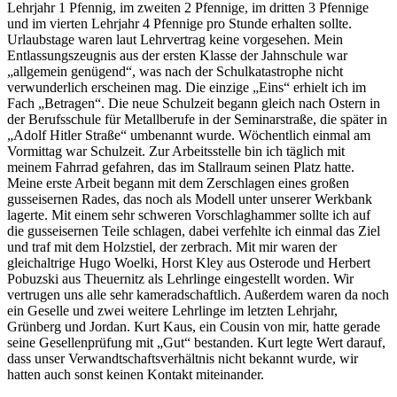
Lehrjahr 1 Pfennig, im zweiten 2 Pfennige, im dritten 3 Pfennige
und im vierten Lehrjahr 4 Pfennige pro Stunde erhalten sollte.
Urlaubstage waren laut Lehrvertrag keine vorgesehen. Mein
Entlassungszeugnis aus der ersten Klasse der Jahnschule war
allgemein genügend
, was nach der Schulkatastrophe nicht
verwunderlich erscheinen mag. Die einzige
Eins
erhielt ich im
Fach
Betragen
. Die neue Schulzeit begann gleich nach Ostern in
der Berufsschule für Metallberufe in der Seminarstraße, die später in
Adolf Hitler Straße
umbenannt wurde. Wöchentlich einmal am
Vormittag war Schulzeit. Zur Arbeitsstelle bin ich täglich mit
meinem Fahrrad gefahren, das im Stallraum seinen Platz hatte.
Meine erste Arbeit begann mit dem Zerschlagen eines großen
gusseisernen Rades, das noch als Modell unter unserer Werkbank
lagerte. Mit einem sehr schweren Vorschlaghammer sollte ich auf
die gusseisernen Teile schlagen, dabei verfehlte ich einmal das Ziel
und traf mit dem Holzstiel, der zerbrach. Mit mir waren der
gleichaltrige Hugo Woelki, Horst Kley aus Osterode und Herbert
Pobuzski aus Theuernitz als Lehrlinge eingestellt worden. Wir
vertrugen uns alle sehr kameradschaftlich. Außerdem waren da noch
ein Geselle und zwei weitere Lehrlinge im letzten Lehrjahr,
Grünberg und Jordan. Kurt Kaus, ein Cousin von mir, hatte gerade
seine Gesellenprüfung mit
Gut
bestanden. Kurt legte Wert darauf,
dass unser Verwandtschaftsverhältnis nicht bekannt wurde, wir
hatten auch sonst keinen Kontakt miteinander.