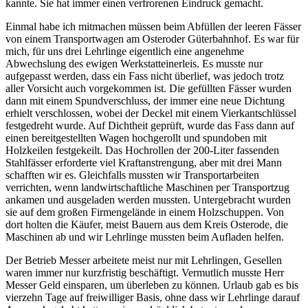
kannte. Sie hat immer einen verfrorenen Eindruck gemacht.
Einmal habe ich mitmachen müssen beim Abfüllen der leeren Fässer
von einem Transportwagen am Osteroder Güterbahnhof. Es war für
mich, für uns drei Lehrlinge eigentlich eine angenehme
Abwechslung des ewigen Werkstatteinerleis. Es musste nur
aufgepasst werden, dass ein Fass nicht überlief, was jedoch trotz
aller Vorsicht auch vorgekommen ist. Die gefüllten Fässer wurden
dann mit einem Spundverschluss, der immer eine neue Dichtung
erhielt verschlossen, wobei der Deckel mit einem Vierkantschlüssel
festgedreht wurde. Auf Dichtheit geprüft, wurde das Fass dann auf
einen bereitgestellten Wagen hochgerollt und spundoben mit
Holzkeilen festgekeilt. Das Hochrollen der 200-Liter fassenden
Stahlfässer erforderte viel Kraftanstrengung, aber mit drei Mann
schafften wir es. Gleichfalls mussten wir Transportarbeiten
verrichten, wenn landwirtschaftliche Maschinen per Transportzug
ankamen und ausgeladen werden mussten. Untergebracht wurden
sie auf dem großen Firmengelände in einem Holzschuppen. Von
dort holten die Käufer, meist Bauern aus dem Kreis Osterode, die
Maschinen ab und wir Lehrlinge mussten beim Aufladen helfen.
Der Betrieb Messer arbeitete meist nur mit Lehrlingen, Gesellen
waren immer nur kurzfristig beschäftigt. Vermutlich musste Herr
Messer Geld einsparen, um überleben zu können. Urlaub gab es bis
vierzehn Tage auf freiwilliger Basis, ohne dass wir Lehrlinge darauf