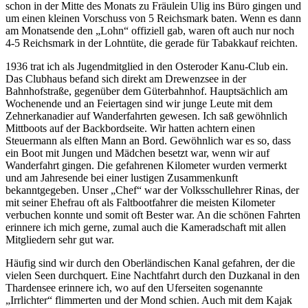
schon in der Mitte des Monats zu Fräulein Ulig ins Büro gingen und
um einen kleinen Vorschuss von 5 Reichsmark baten. Wenn es dann
am Monatsende den
Lohn
offiziell gab, waren oft auch nur noch
4-5 Reichsmark in der Lohntüte, die gerade für Tabakkauf reichten.
1936 trat ich als Jugendmitglied in den Osteroder Kanu-Club ein.
Das Clubhaus befand sich direkt am Drewenzsee in der
Bahnhofstraße, gegenüber dem Güterbahnhof. Hauptsächlich am
Wochenende und an Feiertagen sind wir junge Leute mit dem
Zehnerkanadier auf Wanderfahrten gewesen. Ich saß gewöhnlich
Mittboots auf der Backbordseite. Wir hatten achtern einen
Steuermann als elften Mann an Bord. Gewöhnlich war es so, dass
ein Boot mit Jungen und Mädchen besetzt war, wenn wir auf
Wanderfahrt gingen. Die gefahrenen Kilometer wurden vermerkt
und am Jahresende bei einer lustigen Zusammenkunft
bekanntgegeben. Unser
Chef
war der Volksschullehrer Rinas, der
mit seiner Ehefrau oft als Faltbootfahrer die meisten Kilometer
verbuchen konnte und somit oft Bester war. An die schönen Fahrten
erinnere ich mich gerne, zumal auch die Kameradschaft mit allen
Mitgliedern sehr gut war.
Häufig sind wir durch den Oberländischen Kanal gefahren, der die
vielen Seen durchquert. Eine Nachtfahrt durch den Duzkanal in den
Thardensee erinnere ich, wo auf den Uferseiten sogenannte
Irrlichter
flimmerten und der Mond schien. Auch mit dem Kajak