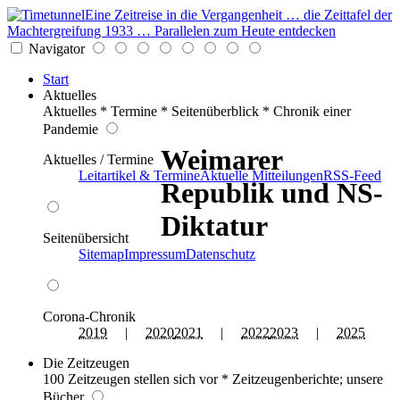
Eine Zeitreise in die Vergangenheit … die Zeittafel der
Machtergreifung 1933 … Parallelen zum Heute entdecken
Navigator
Start
Aktuelles
Aktuelles * Termine * Seitenüberblick * Chronik einer
Pandemie
Weimarer
Aktuelles / Termine
Leitartikel & Termine
Aktuelle Mitteilungen
RSS-Feed
Republik und NS-
Diktatur
Seitenübersicht
Sitemap
Impressum
Datenschutz
Corona-Chronik
2019
|
2020
2021
|
2022
2023
|
2025
Die Zeitzeugen
100 Zeitzeugen stellen sich vor * Zeitzeugenberichte; unsere
Bücher