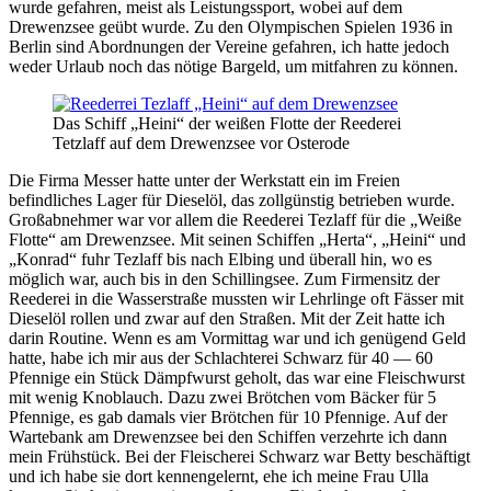
wurde gefahren, meist als Leistungssport, wobei auf dem
Drewenzsee geübt wurde. Zu den Olympischen Spielen 1936 in
Berlin sind Abordnungen der Vereine gefahren, ich hatte jedoch
weder Urlaub noch das nötige Bargeld, um mitfahren zu können.
Das Schiff
Heini
der weißen Flotte der Reederei
Tetzlaff auf dem Drewenzsee vor Osterode
Die Firma Messer hatte unter der Werkstatt ein im Freien
befindliches Lager für Dieselöl, das zollgünstig betrieben wurde.
Großabnehmer war vor allem die Reederei Tezlaff für die
Weiße
Flotte
am Drewenzsee. Mit seinen Schiffen
Herta
,
Heini
und
Konrad
fuhr Tezlaff bis nach Elbing und überall hin, wo es
möglich war, auch bis in den Schillingsee. Zum Firmensitz der
Reederei in die Wasserstraße mussten wir Lehrlinge oft Fässer mit
Dieselöl rollen und zwar auf den Straßen. Mit der Zeit hatte ich
darin Routine. Wenn es am Vormittag war und ich genügend Geld
hatte, habe ich mir aus der Schlachterei Schwarz für 40 — 60
Pfennige ein Stück Dämpfwurst geholt, das war eine Fleischwurst
mit wenig Knoblauch. Dazu zwei Brötchen vom Bäcker für 5
Pfennige, es gab damals vier Brötchen für 10 Pfennige. Auf der
Wartebank am Drewenzsee bei den Schiffen verzehrte ich dann
mein Frühstück. Bei der Fleischerei Schwarz war Betty beschäftigt
und ich habe sie dort kennengelernt, ehe ich meine Frau Ulla