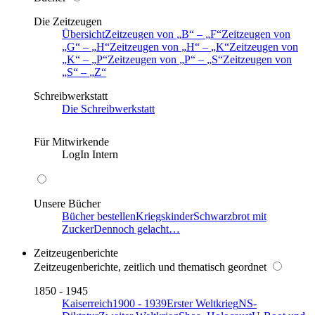
Die Zeitzeugen
Übersicht
Zeitzeugen von
B
–
F
Zeitzeugen von
G
–
H
Zeitzeugen von
H
–
K
Zeitzeugen von
K
–
P
Zeitzeugen von
P
–
S
Zeitzeugen von
S
–
Z
Schreibwerkstatt
Die Schreibwerkstatt
Für Mitwirkende
LogIn Intern
Unsere Bücher
Bücher bestellen
Kriegskinder
Schwarzbrot mit
Zucker
Dennoch gelacht…
Zeitzeugenberichte
Zeitzeugenberichte, zeitlich und thematisch geordnet
1850 - 1945
Kaiserreich
1900 - 1939
Erster Weltkrieg
NS-