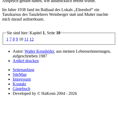
Anspruch gehabt hatten, wie ausdrücklich betont wurde.
Im Jahre 1938 fand im Ballsaal des Lokals
Elisenhof
ein
Tanzkursus des Tanzlehrers Weinberger statt und Mutter machte
mich darauf aufmerksam.
Sie sind hier: Kapitel
1
, Seite
10
1
7
8
9
10
11
12
Autor:
Walter Kennhöfer
, aus meinen Lebenserinnerungen,
aufgeschrieben 1987
Artikel drucken
Seitenanfang
SiteMap
Impressum
Kontakt
Gästebuch
Developed by © HaKenn 2004 - 2026