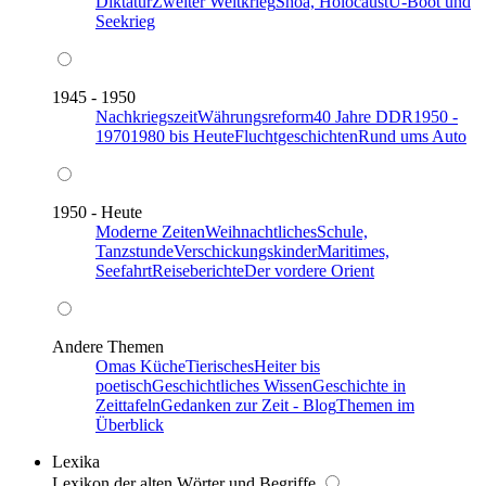
Diktatur
Zweiter Weltkrieg
Shoa, Holocaust
U-Boot und
Seekrieg
1945 - 1950
Nachkriegszeit
Währungsreform
40 Jahre DDR
1950 -
1970
1980 bis Heute
Fluchtgeschichten
Rund ums Auto
1950 - Heute
Moderne Zeiten
Weihnachtliches
Schule,
Tanzstunde
Verschickungskinder
Maritimes,
Seefahrt
Reiseberichte
Der vordere Orient
Andere Themen
Omas Küche
Tierisches
Heiter bis
poetisch
Geschichtliches Wissen
Geschichte in
Zeittafeln
Gedanken zur Zeit - Blog
Themen im
Überblick
Lexika
Lexikon der alten Wörter und Begriffe