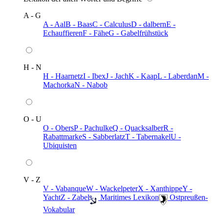
A - G
A - Aal
B - Baas
C - Calculus
D - dalbern
E -
Echauffieren
F - Fähe
G - Gabelfrühstück
H - N
H - Haarnetz
I - Ibex
J - Jach
K - Kaap
L - Laberdan
M -
Machorka
N - Nabob
O - U
O - Obers
P - Pachulke
Q - Quacksalber
R -
Rabattmarke
S - Sabberlatz
T - Tabernakel
U -
Ubiquisten
V - Z
V - Vabanque
W - Wackelpeter
X - Xanthippe
Y -
Yacht
Z - Zabel
️ Maritimes Lexikon
️ Ostpreußen-
Vokabular