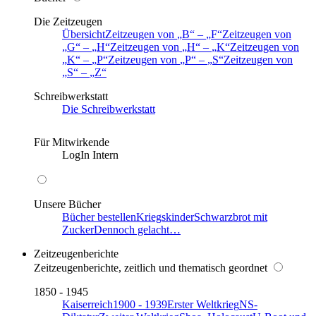
Die Zeitzeugen
Übersicht
Zeitzeugen von
B
–
F
Zeitzeugen von
G
–
H
Zeitzeugen von
H
–
K
Zeitzeugen von
K
–
P
Zeitzeugen von
P
–
S
Zeitzeugen von
S
–
Z
Schreibwerkstatt
Die Schreibwerkstatt
Für Mitwirkende
LogIn Intern
Unsere Bücher
Bücher bestellen
Kriegskinder
Schwarzbrot mit
Zucker
Dennoch gelacht…
Zeitzeugenberichte
Zeitzeugenberichte, zeitlich und thematisch geordnet
1850 - 1945
Kaiserreich
1900 - 1939
Erster Weltkrieg
NS-