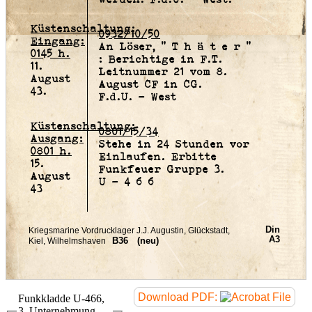
Küstenschaltung:
0932/10/50
Eingang:
An Löser, " T h ä t e r "
0145 h.
: Berichtige in F.T.
11.
Leitnummer 21 vom 8.
August
August CF in CG.
43.
F.d.U. - West
Küstenschaltung:
0801/15/34
Ausgang:
Stehe in 24 Stunden vor
0801 h.
Einlaufen. Erbitte
15.
Funkfeuer Gruppe 3.
August
U - 4 6 6
43
Download PDF:
Funkkladde U-466,
3. Unternehmung,