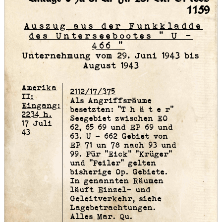
1159
Auszug aus der Funkkladde
des Unterseebootes " U -
466 "
Unternehmung vom 29. Juni 1943 bis
August 1943
Amerika
2112/17/375
II:
Als Angriffsräume
Eingang:
besetzten: "T h ä t e r"
2234 h.
Seegebiet zwischen EO
17 Juli
62, 65 69 und EP 69 und
43
63. U - 662 Gebiet von
EP 71 un 78 nach 93 und
99. Für "Eick" "Krüger"
und "Feiler" gelten
bisherige Op. Gebiete.
In genannten Räumen
läuft Einzel- und
Geleitverkehr, siehe
Lagebetrachtungen.
Alles Mar. Qu.