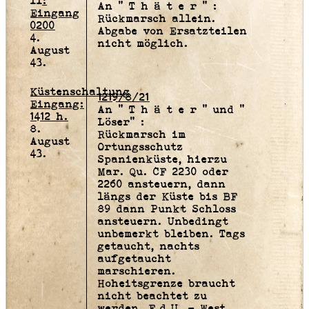
II:
An " T h ä t e r " :
Eingang
Rückmarsch allein.
0200
Abgabe von Ersatzteilen
4.
nicht möglich.
August
43.
Küstenschaltung
1219/8/21
Eingang:
An " T h ä t e r " und "
1412 h.
Löser" :
8.
Rückmarsch im
August
Ortungsschutz
43.
Spanienküste, hierzu
Mar. Qu. CF 2230 oder
2260 ansteuern, dann
längs der Küste bis BF
89 dann Punkt Schloss
ansteuern. Unbedingt
unbemerkt bleiben. Tags
getaucht, nachts
aufgetaucht
marschieren.
Hoheitsgrenze braucht
nicht beachtet zu
werden. F.d.U. - West.