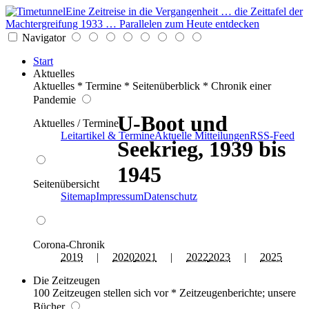
Eine Zeitreise in die Vergangenheit … die Zeittafel der
Machtergreifung 1933 … Parallelen zum Heute entdecken
Navigator
Start
Aktuelles
Aktuelles * Termine * Seitenüberblick * Chronik einer
Pandemie
U-Boot und
Aktuelles / Termine
Leitartikel & Termine
Aktuelle Mitteilungen
RSS-Feed
Seekrieg, 1939 bis
1945
Seitenübersicht
Sitemap
Impressum
Datenschutz
Corona-Chronik
2019
|
2020
2021
|
2022
2023
|
2025
Die Zeitzeugen
100 Zeitzeugen stellen sich vor * Zeitzeugenberichte; unsere
Bücher