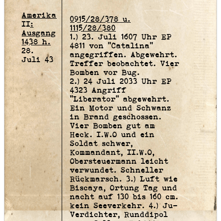
Amerika
0915/28/378 u.
II:
1115/28/380
Ausgang
1.) 23. Juli 1607 Uhr EP
1438 h.
4811 von "Catalina"
28.
angegriffen. Abgewehrt.
Juli 43
Treffer beobachtet. Vier
Bomben vor Bug.
2.) 24 Juli 2033 Uhr EP
4323 Angriff
"Liberator" abgewehrt.
Ein Motor und Schwanz
in Brand geschossen.
Vier Bomben gut am
Heck. I.W.O und ein
Soldat schwer,
Kommandant, II.W.O,
Obersteuermann leicht
verwundet. Schneller
Rückmarsch. 3.) Luft wie
Biscaya, Ortung Tag und
nacht auf 130 bis 160 cm.
kein Seeverkehr. 4.) Ju-
Verdichter, Runddipol