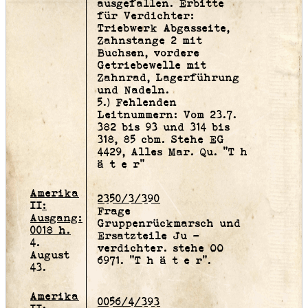
ausgefallen. Erbitte
für Verdichter:
Triebwerk Abgasseite,
Zahnstange 2 mit
Buchsen, vordere
Getriebewelle mit
Zahnrad, Lagerführung
und Nadeln.
5.) Fehlenden
Leitnummern: Vom 23.7.
382 bis 93 und 314 bis
318, 85 cbm. Stehe EG
4429, Alles Mar. Qu. "T h
ä t e r"
Amerika
2350/3/390
II:
Frage
Ausgang:
Gruppenrückmarsch und
0018 h.
Ersatzteile Ju -
4.
verdichter. stehe OO
August
6971. "T h ä t e r".
43.
Amerika
0056/4/393