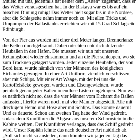
Mitleid mit uns, jedenfalls hat keiner dem
Alten
zugetraut, dass er
das Wetter vorausgesehen hat. In der Biskaya war es bis auf ein
bisschen Dünung ruhig! Das Wetter hielt sogar bis in die Nordsee,
aber die Schlagseite nahm immer noch zu. Mit allen Tricks und
Umpumpen der Ballasttanks erreichten wir mit 15 Grad Schlagseite
Edinburgh.
Von der Pier aus wurden mit einer drei Meter langen Brennerlanze
die Ketten durchgebrannt. Dabei rutschten natürlich dutzende
Heuballen in den Hafen. Die mussten wir nun mit unserem
Rettungsboot wieder einsammeln und an die Pier schleppen, wo sie
zum Trocknen gelagert wurden. Jeder einzelne Heuballen, der von
Bord kam, wurde nämlich von vier Männern des königlichen
Eichamtes gewogen. In einer Art Uniform, ziemlich verschlissen,
aber mit Schlips. Mit einer Art Waage, mit der bei uns die
Kartoffelsäcke gewogen wurden und Eisengewichten, wurde
peinlich genau jeder Ballen in endlose Listen eingetragen. Nun war
es natürlich nicht so, dass die vier Männer vom Eichamt die Ballen
anfassten, hierfür waren noch mal vier Männer abgestellt. Alle mit
dreckigem Hemd und Hose aber mit Schlips. Das konnte dauern!
Und es dauerte. Schon am zweiten Tag hatte der Wind gedreht,
sodass dem Kranführer die Abgase aus unserem Schornstein in die
Kabine wehten. Der Kranführer verlangte, dass das Schiff gedreht
wird. Unser Kapitän lehnte das nach deutscher Art natürlich ab.
Soll sich nicht so anstellen, dann könnten wir ja jeden Tag das