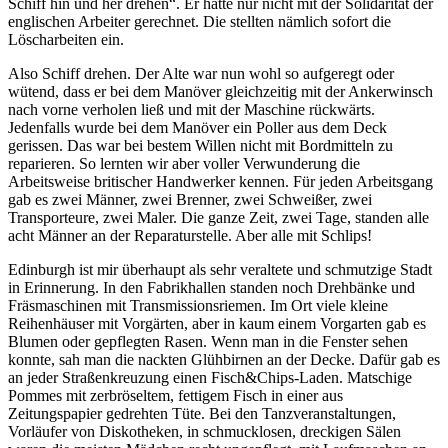
Schiff hin und her drehen
. Er hatte nur nicht mit der Solidarität der
englischen Arbeiter gerechnet. Die stellten nämlich sofort die
Löscharbeiten ein.
Also Schiff drehen. Der Alte war nun wohl so aufgeregt oder
wütend, dass er bei dem Manöver gleichzeitig mit der Ankerwinsch
nach vorne verholen ließ und mit der Maschine rückwärts.
Jedenfalls wurde bei dem Manöver ein Poller aus dem Deck
gerissen. Das war bei bestem Willen nicht mit Bordmitteln zu
reparieren. So lernten wir aber voller Verwunderung die
Arbeitsweise britischer Handwerker kennen. Für jeden Arbeitsgang
gab es zwei Männer, zwei Brenner, zwei Schweißer, zwei
Transporteure, zwei Maler. Die ganze Zeit, zwei Tage, standen alle
acht Männer an der Reparaturstelle. Aber alle mit Schlips!
Edinburgh ist mir überhaupt als sehr veraltete und schmutzige Stadt
in Erinnerung. In den Fabrikhallen standen noch Drehbänke und
Fräsmaschinen mit Transmissionsriemen. Im Ort viele kleine
Reihenhäuser mit Vorgärten, aber in kaum einem Vorgarten gab es
Blumen oder gepflegten Rasen. Wenn man in die Fenster sehen
konnte, sah man die nackten Glühbirnen an der Decke. Dafür gab es
an jeder Straßenkreuzung einen Fisch&Chips-Laden. Matschige
Pommes mit zerbröseltem, fettigem Fisch in einer aus
Zeitungspapier gedrehten Tüte. Bei den Tanzveranstaltungen,
Vorläufer von Diskotheken, in schmucklosen, dreckigen Sälen