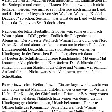
waren die meisten Mädchen recht ungepflegt, mit Laufmaschen an
den Strümpfen und zotteligen Haaren. Nein, hier wollte ich nicht
begraben werden, wie man so sagt. Hier zog mich nichts an Land,
und das bei einer Liegezeit von vier Wochen. Wie sagt
Kuddel
Daddeldu
so schön: Seemann, was willst du an Land wohl gehen,
kannst das Land vom Schiff doch sehen.
Nachdem der letzte Heuballen gewogen war, sollte es nun nach
Wismar (damals DDR) gehen. Endlich die Gelegenheit zum
Abmustern. Der kürzeste Weg nach Wismar führte durch den Nord-
Ostsee-Kanal und abmustern konnte man nur in einem Hafen der
Bundesrepublik Deutschland mit zwölfstündiger vorheriger
Kündigung. In der Deutschen Bucht übergaben wir dann auch mit
14 Leuten der Schiffsleitung unsere Kündigungen. Mit einem Mal
konnte der Alte plötzlich den Kurs ändern. Das Schlitzohr fuhr
einfach mit uns um Skagen in die Ostsee und Wismar war rechtlich
Ausland für uns. Nichts war es mit Abmustern, weiter auf dem
Schrottkahn.
Es war inzwischen Weihnachtszeit. Einsam lagen wir, bewacht von
zwei Soldaten mit Maschinenpistolen an der Gangway, in Wismars
Hafen. Der Kapitän, der Chief und ein Drittel der Besatzung waren
nach Hause gefahren. Natürlich hatte keiner von denen, die ihre
Kündigung geschrieben hatten, Urlaub bekommen. Der erste
Offizier hatte das Kommando. Seine Frau war nach Wismar
gekommen, sodass wir uns mit 17 Leuten am Heiligabend in der