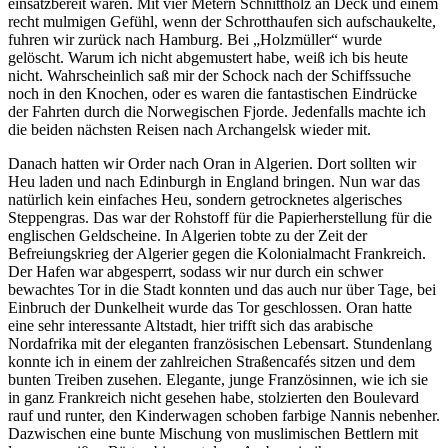
einsatzbereit waren. Mit vier Metern Schnittholz an Deck und einem
recht mulmigen Gefühl, wenn der Schrotthaufen sich aufschaukelte,
fuhren wir zurück nach Hamburg. Bei
Holzmüller
wurde
gelöscht. Warum ich nicht abgemustert habe, weiß ich bis heute
nicht. Wahrscheinlich saß mir der Schock nach der Schiffssuche
noch in den Knochen, oder es waren die fantastischen Eindrücke
der Fahrten durch die Norwegischen Fjorde. Jedenfalls machte ich
die beiden nächsten Reisen nach Archangelsk wieder mit.
Danach hatten wir Order nach Oran in Algerien. Dort sollten wir
Heu laden und nach Edinburgh in England bringen. Nun war das
natürlich kein einfaches Heu, sondern getrocknetes algerisches
Steppengras. Das war der Rohstoff für die Papierherstellung für die
englischen Geldscheine. In Algerien tobte zu der Zeit der
Befreiungskrieg der Algerier gegen die Kolonialmacht Frankreich.
Der Hafen war abgesperrt, sodass wir nur durch ein schwer
bewachtes Tor in die Stadt konnten und das auch nur über Tage, bei
Einbruch der Dunkelheit wurde das Tor geschlossen. Oran hatte
eine sehr interessante Altstadt, hier trifft sich das arabische
Nordafrika mit der eleganten französischen Lebensart. Stundenlang
konnte ich in einem der zahlreichen Straßencafés sitzen und dem
bunten Treiben zusehen. Elegante, junge Französinnen, wie ich sie
in ganz Frankreich nicht gesehen habe, stolzierten den Boulevard
rauf und runter, den Kinderwagen schoben farbige Nannis nebenher.
Dazwischen eine bunte Mischung von muslimischen Bettlern mit