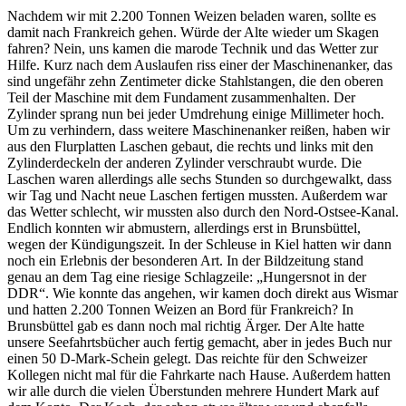
Nachdem wir mit 2.200 Tonnen Weizen beladen waren, sollte es
damit nach Frankreich gehen. Würde der Alte wieder um Skagen
fahren? Nein, uns kamen die marode Technik und das Wetter zur
Hilfe. Kurz nach dem Auslaufen riss einer der Maschinenanker, das
sind ungefähr zehn Zentimeter dicke Stahlstangen, die den oberen
Teil der Maschine mit dem Fundament zusammenhalten. Der
Zylinder sprang nun bei jeder Umdrehung einige Millimeter hoch.
Um zu verhindern, dass weitere Maschinenanker reißen, haben wir
aus den Flurplatten Laschen gebaut, die rechts und links mit den
Zylinderdeckeln der anderen Zylinder verschraubt wurde. Die
Laschen waren allerdings alle sechs Stunden so durchgewalkt, dass
wir Tag und Nacht neue Laschen fertigen mussten. Außerdem war
das Wetter schlecht, wir mussten also durch den Nord-Ostsee-Kanal.
Endlich konnten wir abmustern, allerdings erst in Brunsbüttel,
wegen der Kündigungszeit. In der Schleuse in Kiel hatten wir dann
noch ein Erlebnis der besonderen Art. In der Bildzeitung stand
genau an dem Tag eine riesige Schlagzeile:
Hungersnot in der
DDR
. Wie konnte das angehen, wir kamen doch direkt aus Wismar
und hatten 2.200 Tonnen Weizen an Bord für Frankreich? In
Brunsbüttel gab es dann noch mal richtig Ärger. Der Alte hatte
unsere Seefahrtsbücher auch fertig gemacht, aber in jedes Buch nur
einen 50 D-Mark-Schein gelegt. Das reichte für den Schweizer
Kollegen nicht mal für die Fahrkarte nach Hause. Außerdem hatten
wir alle durch die vielen Überstunden mehrere Hundert Mark auf