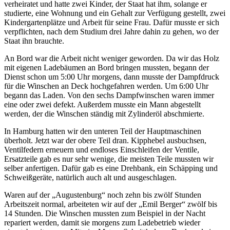
verheiratet und hatte zwei Kinder, der Staat hat ihm, solange er
studierte, eine Wohnung und ein Gehalt zur Verfügung gestellt, zwei
Kindergartenplätze und Arbeit für seine Frau. Dafür musste er sich
verpflichten, nach dem Studium drei Jahre dahin zu gehen, wo der
Staat ihn brauchte.
An Bord war die Arbeit nicht weniger geworden. Da wir das Holz
mit eigenen Ladebäumen an Bord bringen mussten, begann der
Dienst schon um 5:00 Uhr morgens, dann musste der Dampfdruck
für die Winschen an Deck hochgefahren werden. Um 6:00 Uhr
begann das Laden. Von den sechs Dampfwinschen waren immer
eine oder zwei defekt. Außerdem musste ein Mann abgestellt
werden, der die Winschen ständig mit Zylinderöl abschmierte.
In Hamburg hatten wir den unteren Teil der Hauptmaschinen
überholt. Jetzt war der obere Teil dran. Kipphebel ausbuchsen,
Ventilfedern erneuern und endloses Einschleifen der Ventile,
Ersatzteile gab es nur sehr wenige, die meisten Teile mussten wir
selber anfertigen. Dafür gab es eine Drehbank, ein Schäpping und
Schweißgeräte, natürlich auch alt und ausgeschlagen.
Waren auf der
Augustenburg
noch zehn bis zwölf Stunden
Arbeitszeit normal, arbeiteten wir auf der
Emil Berger
zwölf bis
14 Stunden. Die Winschen mussten zum Beispiel in der Nacht
repariert werden, damit sie morgens zum Ladebetrieb wieder