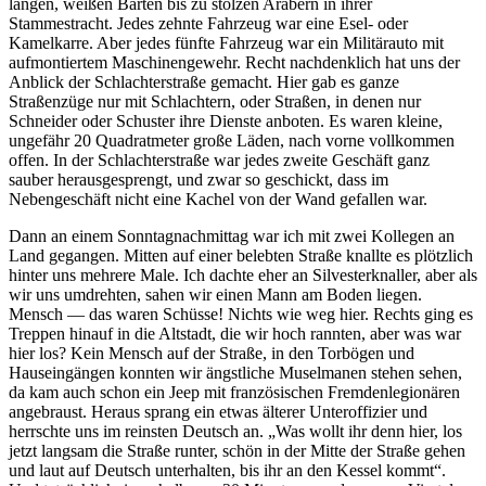
langen, weißen Bärten bis zu stolzen Arabern in ihrer
Stammestracht. Jedes zehnte Fahrzeug war eine Esel- oder
Kamelkarre. Aber jedes fünfte Fahrzeug war ein Militärauto mit
aufmontiertem Maschinengewehr. Recht nachdenklich hat uns der
Anblick der Schlachterstraße gemacht. Hier gab es ganze
Straßenzüge nur mit Schlachtern, oder Straßen, in denen nur
Schneider oder Schuster ihre Dienste anboten. Es waren kleine,
ungefähr 20 Quadratmeter große Läden, nach vorne vollkommen
offen. In der Schlachterstraße war jedes zweite Geschäft ganz
sauber herausgesprengt, und zwar so geschickt, dass im
Nebengeschäft nicht eine Kachel von der Wand gefallen war.
Dann an einem Sonntagnachmittag war ich mit zwei Kollegen an
Land gegangen. Mitten auf einer belebten Straße knallte es plötzlich
hinter uns mehrere Male. Ich dachte eher an Silvesterknaller, aber als
wir uns umdrehten, sahen wir einen Mann am Boden liegen.
Mensch — das waren Schüsse! Nichts wie weg hier. Rechts ging es
Treppen hinauf in die Altstadt, die wir hoch rannten, aber was war
hier los? Kein Mensch auf der Straße, in den Torbögen und
Hauseingängen konnten wir ängstliche Muselmanen stehen sehen,
da kam auch schon ein Jeep mit französischen Fremdenlegionären
angebraust. Heraus sprang ein etwas älterer Unteroffizier und
herrschte uns im reinsten Deutsch an.
Was wollt ihr denn hier, los
jetzt langsam die Straße runter, schön in der Mitte der Straße gehen
und laut auf Deutsch unterhalten, bis ihr an den Kessel kommt
.