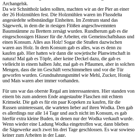
Archangelsk.
Da wir Schnittholz laden sollten, machten wir an der Pier an einer
der 26 Holzmühlen fest. Die Holzmühlen waren im Flussdelta
angesiedelte selbstständige Einheiten. Im Zentrum stand das
Sägewerk, in dem die in riesigen Flößen angeschwemmten
Baumstämme zu Brettern zersägt wurden. Rundherum gab es die
eingeschossigen Häuser für die Arbeiter, ein Gemeinschaftshaus und
einen Konsum. Alles aus Holz! Sogar die Straßen dazwischen
waren aus Holz. In dem Konsum gab es alles, was es denn zu
kaufen gab. Hier hatten wir dann die sowjetische Planwirtschaft in
natura! Mal gab es Töpfe, aber keine Deckel dazu, die gab es
vielleicht in einem halben Jahr, mal gab es Pflaumen, aber in solchen
Mengen, dass die im Geschäft verschimmelten und vor die Tür
geworfen wurden. Grundnahrungsmittel wie Mehl, Zucker, Honig
und Mais waren aber immer vorhanden.
Für uns war das oberste Regal am interessantesten. Hier standen von
einem bis zum anderen Ende angestaubte Flaschen mit echtem
Krimsekt. Die gab es für ein paar Kopeken zu kaufen, für die
Russen uninteressant, die warteten lieber auf ihren Wodka. Den gab
es allerdings nur alle 14 Tage und auch nicht im Konsum, es gab
hierfür extra kleine Buden, in denen nur der Wodka verkauft wurde.
Wenn wieder eine Ladung Wodka eingetroffen war, dann blieben
die Sägewerke auch zwei bis drei Tage geschlossen. Es war sowieso
keiner zum Arbeiten in der Lage.