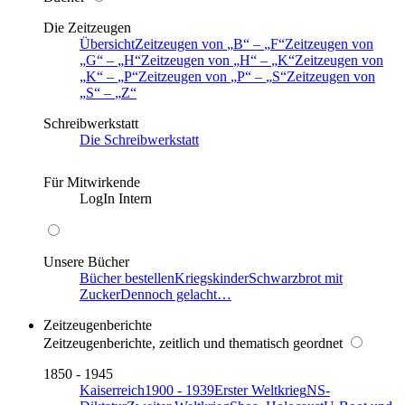
Die Zeitzeugen
Übersicht
Zeitzeugen von
B
–
F
Zeitzeugen von
G
–
H
Zeitzeugen von
H
–
K
Zeitzeugen von
K
–
P
Zeitzeugen von
P
–
S
Zeitzeugen von
S
–
Z
Schreibwerkstatt
Die Schreibwerkstatt
Für Mitwirkende
LogIn Intern
Unsere Bücher
Bücher bestellen
Kriegskinder
Schwarzbrot mit
Zucker
Dennoch gelacht…
Zeitzeugenberichte
Zeitzeugenberichte, zeitlich und thematisch geordnet
1850 - 1945
Kaiserreich
1900 - 1939
Erster Weltkrieg
NS-