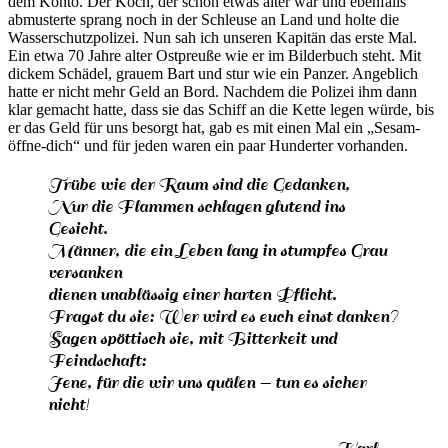
dem Konto. Der Koch, der schon etwas älter war und ebenfalls
abmusterte sprang noch in der Schleuse an Land und holte die
Wasserschutzpolizei. Nun sah ich unseren Kapitän das erste Mal.
Ein etwa 70 Jahre alter Ostpreuße wie er im Bilderbuch steht. Mit
dickem Schädel, grauem Bart und stur wie ein Panzer. Angeblich
hatte er nicht mehr Geld an Bord. Nachdem die Polizei ihm dann
klar gemacht hatte, dass sie das Schiff an die Kette legen würde, bis
er das Geld für uns besorgt hat, gab es mit einen Mal ein
Sesam-
öffne-dich
und für jeden waren ein paar Hunderter vorhanden.
Trübe wie der Raum sind die Gedanken,
Nur die Flammen schlagen glutend ins
Gesicht.
Männer, die ein Leben lang in stumpfes Grau
versanken
dienen unablässig einer harten Pflicht.
Fragst du sie: Wer wird es euch einst danken?
Sagen spöttisch sie, mit Bitterkeit und
Feindschaft:
Jene, für die wir uns quälen — tun es sicher
nicht!