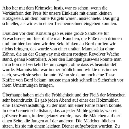
Also her mit dem Krimsekt, lustig war es schon, wenn die
Verkäuferin den Preis für unsere Einkäufe mit einem kleinen
Holzgestell, an dem bunte Kugeln waren, ausrechnete. Das ging
schneller, als wir es in einen Taschenrechner eingeben konnten.
Draußen vor dem Konsum gab es eine große Sandkiste für
Erwachsene, nur hier durfte man Rauchen, die Füße nach drinnen
und nur hier konnten wir den Sekt trinken an Bord durften wir
nichts bringen, das wurde von einer uralten Mamuschka ohne
Zähne, die an der Gangway mit einem rostigen Revolver Wache
stand, genau kontrolliert. Aber den Landgangausweis konnte man
ihr schon mal verkehrt herum zeigen, ohne dass es beanstandet
wurde. Mamutschka war immer fröhlich und winkte uns immer
nach, soweit sie sehen konnte. Wenn sie dann noch eine Tasse
Kaffee von Bord bekam, musste man sich schnell in Sicherheit vor
ihren Umarmungen bringen.
Überhaupt haben mich die Fröhlichkeit und der Fleiß der Menschen
sehr beeindruckt. Es gab jeden Abend auf einer der Holzmühlen
eine Tanzveranstaltung, zu der man mit einer Fähre fahren konnte.
In dem Gemeinschaftshaus, das zu jeder Mühle gehörte, war ein
größerer Raum, in dem getanzt wurde, brav die Mädchen auf der
einen Seite, die Jungen auf der anderen. Die Mädchen blieben
sitzen, bis sie mit einem leichten Diener aufgefordert wurden. Zu