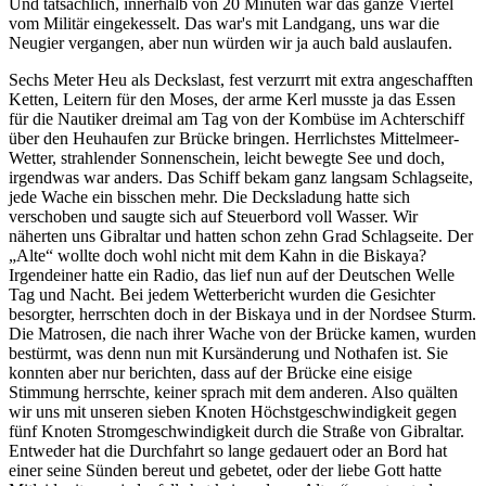
Und tatsächlich, innerhalb von 20 Minuten war das ganze Viertel
vom Militär eingekesselt. Das war's mit Landgang, uns war die
Neugier vergangen, aber nun würden wir ja auch bald auslaufen.
Sechs Meter Heu als Deckslast, fest verzurrt mit extra angeschafften
Ketten, Leitern für den Moses, der arme Kerl musste ja das Essen
für die Nautiker dreimal am Tag von der Kombüse im Achterschiff
über den Heuhaufen zur Brücke bringen. Herrlichstes Mittelmeer-
Wetter, strahlender Sonnenschein, leicht bewegte See und doch,
irgendwas war anders. Das Schiff bekam ganz langsam Schlagseite,
jede Wache ein bisschen mehr. Die Decksladung hatte sich
verschoben und saugte sich auf Steuerbord voll Wasser. Wir
näherten uns Gibraltar und hatten schon zehn Grad Schlagseite. Der
Alte
wollte doch wohl nicht mit dem Kahn in die Biskaya?
Irgendeiner hatte ein Radio, das lief nun auf der Deutschen Welle
Tag und Nacht. Bei jedem Wetterbericht wurden die Gesichter
besorgter, herrschten doch in der Biskaya und in der Nordsee Sturm.
Die Matrosen, die nach ihrer Wache von der Brücke kamen, wurden
bestürmt, was denn nun mit Kursänderung und Nothafen ist. Sie
konnten aber nur berichten, dass auf der Brücke eine eisige
Stimmung herrschte, keiner sprach mit dem anderen. Also quälten
wir uns mit unseren sieben Knoten Höchstgeschwindigkeit gegen
fünf Knoten Stromgeschwindigkeit durch die Straße von Gibraltar.
Entweder hat die Durchfahrt so lange gedauert oder an Bord hat
einer seine Sünden bereut und gebetet, oder der liebe Gott hatte