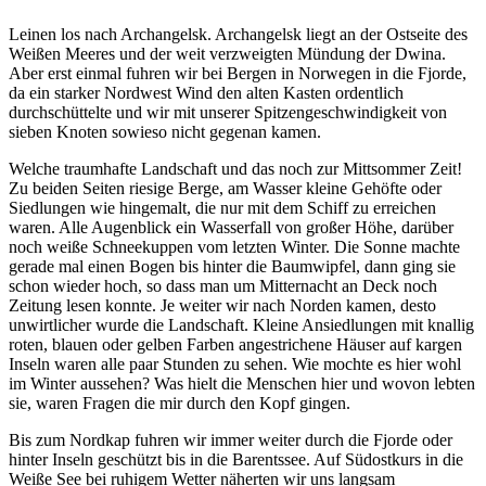
Leinen los nach Archangelsk. Archangelsk liegt an der Ostseite des
Weißen Meeres und der weit verzweigten Mündung der Dwina.
Aber erst einmal fuhren wir bei Bergen in Norwegen in die Fjorde,
da ein starker Nordwest Wind den alten Kasten ordentlich
durchschüttelte und wir mit unserer Spitzengeschwindigkeit von
sieben Knoten sowieso nicht gegenan kamen.
Welche traumhafte Landschaft und das noch zur Mittsommer Zeit!
Zu beiden Seiten riesige Berge, am Wasser kleine Gehöfte oder
Siedlungen wie hingemalt, die nur mit dem Schiff zu erreichen
waren. Alle Augenblick ein Wasserfall von großer Höhe, darüber
noch weiße Schneekuppen vom letzten Winter. Die Sonne machte
gerade mal einen Bogen bis hinter die Baumwipfel, dann ging sie
schon wieder hoch, so dass man um Mitternacht an Deck noch
Zeitung lesen konnte. Je weiter wir nach Norden kamen, desto
unwirtlicher wurde die Landschaft. Kleine Ansiedlungen mit knallig
roten, blauen oder gelben Farben angestrichene Häuser auf kargen
Inseln waren alle paar Stunden zu sehen. Wie mochte es hier wohl
im Winter aussehen? Was hielt die Menschen hier und wovon lebten
sie, waren Fragen die mir durch den Kopf gingen.
Bis zum Nordkap fuhren wir immer weiter durch die Fjorde oder
hinter Inseln geschützt bis in die Barentssee. Auf Südostkurs in die
Weiße See bei ruhigem Wetter näherten wir uns langsam