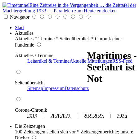
Eine Zeitreise in die Vergangenheit … die Zeittafel der
Machtergreifung 1933 … Parallelen zum Heute entdecken
Navigator
Start
Aktuelles
Aktuelles * Termine * Seitenüberblick * Chronik einer
Pandemie
Maritimes -
Aktuelles / Termine
Leitartikel & Termine
Aktuelle Mitteilungen
RSS-Feed
Seefahrt ist
Not
Seitenübersicht
Sitemap
Impressum
Datenschutz
Corona-Chronik
2019
|
2020
2021
|
2022
2023
|
2025
Die Zeitzeugen
100 Zeitzeugen stellen sich vor * Zeitzeugenberichte; unsere
Bücher