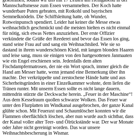
Mannschaftsmesse zum Essen versammelten. Der Koch hatte
wunderbare Puten gebraten, mit Rotkohl und bayrischen
Semmelknödeln. Die Schiffsleitung hatte, oh Wunder,
Rotweinpunsch spendiert. Leider hat keiner die Messe etwas
weihnachtlich geschmückt und die meisten hielten es nicht einmal
für nötig, sich etwas Nettes anzuziehen. Der erste Offizier
verkündete die Grüße der Reederei und bevor das Essen los ging,
stand seine Frau auf und sang ein Weihnachtslied. Wie sie so
dastand in ihrem wunderschönen Kleid, mit langen blonden Haaren
und leise sang, muss sie einigen von den hartgesottenen Janmaaten
wie ein Engel erschienen sein. Jedenfalls dem alten
Fischdampfermatrosen, der nie ein Wort sprach, immer gleich die
Hand am Messer hatte, wenn jemand eine Bemerkung über ihn
machte. Der verkrüppelte und zerstochene Hände hatte und aus
Sicherheitsgründen in einer Einzelkammer wohnte, dem liefen die
Tränen runter. Mit unserm Essen sollte es nicht lange dauern,
mittendrin stürzte die Deckwache herein.
Feuer in der Maschine
!
Aus dem Kesselraum quollen schwarze Wolken. Das Feuer war
unter den Flurplatten im Windkanal ausgebrochen, der ganze Kanal
glühte schon. Mit Feueraxt und Schaumlöscher konnten wir die
Flammen oberflächlich löschen, aber nun wurde auch sichtbar, dass
der Kanal voller alter Teer- und Ölrückstände war. Der war Monate
oder Jahre nicht gereinigt worden. Das war unsere
Weihnachtsbescherung in Wismar.