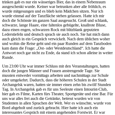
trinken gab es nur ein wässeriges Bier, das in einem Nebenraum
ausgeschenkt wurde. Keiner war betrunken aber alle fröhlich, es
wurde mitgesungen und es blieb kein Mädchen sitzen. Nur ich
wurde einmal auf der Tanzfläche stehen gelassen. Hatte ich mir
doch die Schönste im ganzen Saal ausgesucht. Groß und schlank,
schwarze, lange Haare, eine faltenlos gebügelte, knallrote Bluse,
dazu einen engen, schwarzen Rock mit blitzblank geputzten
Lederstiefeln und deutsch sprach sie auch noch. Sie hat mich dann
auch gleich in ein Gespräch verwickelt. Nach dem üblichen woher
und wohin die Reise geht und ein paar Runden auf dem Tanzboden
kam dann die Frage:
Ost- oder Westdeutschland
. Ich hatte die
Antwort noch gar nicht zu Ende, da stand ich schon alleine in weiter
Runde.
Um 23:00 Uhr war immer Schluss mit den Veranstaltungen, hatten
doch die jungen Männer und Frauen anstrengende Tage. Sie
mussten entweder vormittags arbeiten und nachmittags zur Schule
oder umgekehrt. Dadurch, dass die höheren Schulen in der Stadt
Archangelsk waren, hatten sie immer einen zehn bis zwölf Stunden
Tag. In Archangelsk gab es für uns Seeleute einen Intourist-Club,
hier gab es Filme, Karten fürs Theater, Sportgeräte und eine Bar. Für
uns war alles frei auch die Getränke, betreut wurden wir von
Studenten in allen Sprachen der Welt. Wer es wünschte, wurde von
Bord abgeholt und zurück gebracht. Hier hatte ich auch ein
interessantes Gespräch mit einem angehenden Forstwirt. Er war