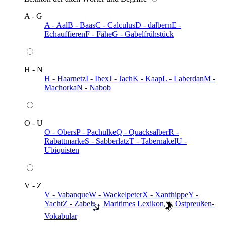
A - G
A - Aal
B - Baas
C - Calculus
D - dalbern
E -
Echauffieren
F - Fähe
G - Gabelfrühstück
H - N
H - Haarnetz
I - Ibex
J - Jach
K - Kaap
L - Laberdan
M -
Machorka
N - Nabob
O - U
O - Obers
P - Pachulke
Q - Quacksalber
R -
Rabattmarke
S - Sabberlatz
T - Tabernakel
U -
Ubiquisten
V - Z
V - Vabanque
W - Wackelpeter
X - Xanthippe
Y -
Yacht
Z - Zabel
️ Maritimes Lexikon
️ Ostpreußen-
Vokabular