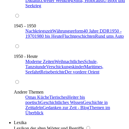
Diktatur
Zweiter Weltkrieg
Shoa, Holocaust
U-Boot und
Seekrieg
1945 - 1950
Nachkriegszeit
Währungsreform
40 Jahre DDR
1950 -
1970
1980 bis Heute
Fluchtgeschichten
Rund ums Auto
1950 - Heute
Moderne Zeiten
Weihnachtliches
Schule,
Tanzstunde
Verschickungskinder
Maritimes,
Seefahrt
Reiseberichte
Der vordere Orient
Andere Themen
Omas Küche
Tierisches
Heiter bis
poetisch
Geschichtliches Wissen
Geschichte in
Zeittafeln
Gedanken zur Zeit - Blog
Themen im
Überblick
Lexika
Lexikon der alten Wörter und Begriffe