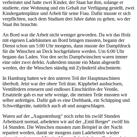
verheiratet und hatte zwei Kinder, der Staat hat ihm, solange er
studierte, eine Wohnung und ein Gehalt zur Verfügung gestellt, zwei
Kindergartenplätze und Arbeit für seine Frau. Dafür musste er sich
verpflichten, nach dem Studium drei Jahre dahin zu gehen, wo der
Staat ihn brauchte.
An Bord war die Arbeit nicht weniger geworden. Da wir das Holz
mit eigenen Ladebäumen an Bord bringen mussten, begann der
Dienst schon um 5:00 Uhr morgens, dann musste der Dampfdruck
für die Winschen an Deck hochgefahren werden. Um 6:00 Uhr
begann das Laden. Von den sechs Dampfwinschen waren immer
eine oder zwei defekt. Außerdem musste ein Mann abgestellt
werden, der die Winschen ständig mit Zylinderöl abschmierte.
In Hamburg hatten wir den unteren Teil der Hauptmaschinen
überholt. Jetzt war der obere Teil dran. Kipphebel ausbuchsen,
Ventilfedern erneuern und endloses Einschleifen der Ventile,
Ersatzteile gab es nur sehr wenige, die meisten Teile mussten wir
selber anfertigen. Dafür gab es eine Drehbank, ein Schäpping und
Schweißgeräte, natürlich auch alt und ausgeschlagen.
Waren auf der
Augustenburg
noch zehn bis zwölf Stunden
Arbeitszeit normal, arbeiteten wir auf der
Emil Berger
zwölf bis
14 Stunden. Die Winschen mussten zum Beispiel in der Nacht
repariert werden, damit sie morgens zum Ladebetrieb wieder