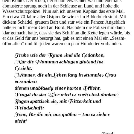
dem Konto. Der Koch, der schon etwas älter war und ebenfalls
abmusterte sprang noch in der Schleuse an Land und holte die
Wasserschutzpolizei. Nun sah ich unseren Kapitän das erste Mal.
Ein etwa 70 Jahre alter Ostpreuße wie er im Bilderbuch steht. Mit
dickem Schädel, grauem Bart und stur wie ein Panzer. Angeblich
hatte er nicht mehr Geld an Bord. Nachdem die Polizei ihm dann
klar gemacht hatte, dass sie das Schiff an die Kette legen würde, bis
er das Geld für uns besorgt hat, gab es mit einen Mal ein
Sesam-
öffne-dich
und für jeden waren ein paar Hunderter vorhanden.
Trübe wie der Raum sind die Gedanken,
Nur die Flammen schlagen glutend ins
Gesicht.
Männer, die ein Leben lang in stumpfes Grau
versanken
dienen unablässig einer harten Pflicht.
Fragst du sie: Wer wird es euch einst danken?
Sagen spöttisch sie, mit Bitterkeit und
Feindschaft:
Jene, für die wir uns quälen — tun es sicher
nicht!