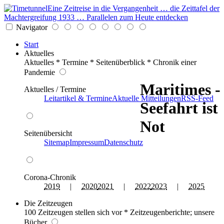
Eine Zeitreise in die Vergangenheit … die Zeittafel der
Machtergreifung 1933 … Parallelen zum Heute entdecken
Navigator
Start
Aktuelles
Aktuelles * Termine * Seitenüberblick * Chronik einer
Pandemie
Maritimes -
Aktuelles / Termine
Leitartikel & Termine
Aktuelle Mitteilungen
RSS-Feed
Seefahrt ist
Not
Seitenübersicht
Sitemap
Impressum
Datenschutz
Corona-Chronik
2019
|
2020
2021
|
2022
2023
|
2025
Die Zeitzeugen
100 Zeitzeugen stellen sich vor * Zeitzeugenberichte; unsere
Bücher