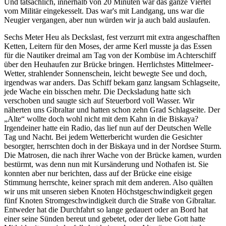
Und tatsächlich, innerhalb von 20 Minuten war das ganze Viertel
vom Militär eingekesselt. Das war's mit Landgang, uns war die
Neugier vergangen, aber nun würden wir ja auch bald auslaufen.
Sechs Meter Heu als Deckslast, fest verzurrt mit extra angeschafften
Ketten, Leitern für den Moses, der arme Kerl musste ja das Essen
für die Nautiker dreimal am Tag von der Kombüse im Achterschiff
über den Heuhaufen zur Brücke bringen. Herrlichstes Mittelmeer-
Wetter, strahlender Sonnenschein, leicht bewegte See und doch,
irgendwas war anders. Das Schiff bekam ganz langsam Schlagseite,
jede Wache ein bisschen mehr. Die Decksladung hatte sich
verschoben und saugte sich auf Steuerbord voll Wasser. Wir
näherten uns Gibraltar und hatten schon zehn Grad Schlagseite. Der
Alte
wollte doch wohl nicht mit dem Kahn in die Biskaya?
Irgendeiner hatte ein Radio, das lief nun auf der Deutschen Welle
Tag und Nacht. Bei jedem Wetterbericht wurden die Gesichter
besorgter, herrschten doch in der Biskaya und in der Nordsee Sturm.
Die Matrosen, die nach ihrer Wache von der Brücke kamen, wurden
bestürmt, was denn nun mit Kursänderung und Nothafen ist. Sie
konnten aber nur berichten, dass auf der Brücke eine eisige
Stimmung herrschte, keiner sprach mit dem anderen. Also quälten
wir uns mit unseren sieben Knoten Höchstgeschwindigkeit gegen
fünf Knoten Stromgeschwindigkeit durch die Straße von Gibraltar.
Entweder hat die Durchfahrt so lange gedauert oder an Bord hat
einer seine Sünden bereut und gebetet, oder der liebe Gott hatte