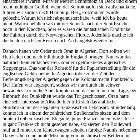
einsatzbereit waren. Mit vier Metern Schnittholz an Deck und einem
recht mulmigen Gefühl, wenn der Schrotthaufen sich aufschaukelte,
fuhren wir zurück nach Hamburg. Bei
Holzmüller
wurde
gelöscht. Warum ich nicht abgemustert habe, weiß ich bis heute
nicht. Wahrscheinlich saß mir der Schock nach der Schiffssuche
noch in den Knochen, oder es waren die fantastischen Eindrücke
der Fahrten durch die Norwegischen Fjorde. Jedenfalls machte ich
die beiden nächsten Reisen nach Archangelsk wieder mit.
Danach hatten wir Order nach Oran in Algerien. Dort sollten wir
Heu laden und nach Edinburgh in England bringen. Nun war das
natürlich kein einfaches Heu, sondern getrocknetes algerisches
Steppengras. Das war der Rohstoff für die Papierherstellung für die
englischen Geldscheine. In Algerien tobte zu der Zeit der
Befreiungskrieg der Algerier gegen die Kolonialmacht Frankreich.
Der Hafen war abgesperrt, sodass wir nur durch ein schwer
bewachtes Tor in die Stadt konnten und das auch nur über Tage, bei
Einbruch der Dunkelheit wurde das Tor geschlossen. Oran hatte
eine sehr interessante Altstadt, hier trifft sich das arabische
Nordafrika mit der eleganten französischen Lebensart. Stundenlang
konnte ich in einem der zahlreichen Straßencafés sitzen und dem
bunten Treiben zusehen. Elegante, junge Französinnen, wie ich sie
in ganz Frankreich nicht gesehen habe, stolzierten den Boulevard
rauf und runter, den Kinderwagen schoben farbige Nannis nebenher.
Dazwischen eine bunte Mischung von muslimischen Bettlern mit