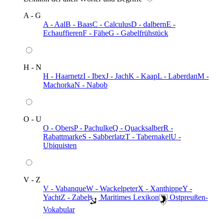
A - G
A - Aal
B - Baas
C - Calculus
D - dalbern
E -
Echauffieren
F - Fähe
G - Gabelfrühstück
H - N
H - Haarnetz
I - Ibex
J - Jach
K - Kaap
L - Laberdan
M -
Machorka
N - Nabob
O - U
O - Obers
P - Pachulke
Q - Quacksalber
R -
Rabattmarke
S - Sabberlatz
T - Tabernakel
U -
Ubiquisten
V - Z
V - Vabanque
W - Wackelpeter
X - Xanthippe
Y -
Yacht
Z - Zabel
️ Maritimes Lexikon
️ Ostpreußen-
Vokabular