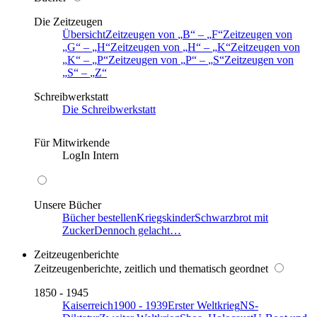
Die Zeitzeugen
Übersicht
Zeitzeugen von
B
–
F
Zeitzeugen von
G
–
H
Zeitzeugen von
H
–
K
Zeitzeugen von
K
–
P
Zeitzeugen von
P
–
S
Zeitzeugen von
S
–
Z
Schreibwerkstatt
Die Schreibwerkstatt
Für Mitwirkende
LogIn Intern
Unsere Bücher
Bücher bestellen
Kriegskinder
Schwarzbrot mit
Zucker
Dennoch gelacht…
Zeitzeugenberichte
Zeitzeugenberichte, zeitlich und thematisch geordnet
1850 - 1945
Kaiserreich
1900 - 1939
Erster Weltkrieg
NS-