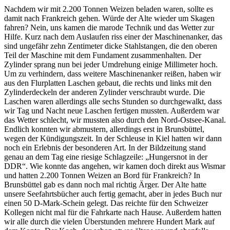
Nachdem wir mit 2.200 Tonnen Weizen beladen waren, sollte es
damit nach Frankreich gehen. Würde der Alte wieder um Skagen
fahren? Nein, uns kamen die marode Technik und das Wetter zur
Hilfe. Kurz nach dem Auslaufen riss einer der Maschinenanker, das
sind ungefähr zehn Zentimeter dicke Stahlstangen, die den oberen
Teil der Maschine mit dem Fundament zusammenhalten. Der
Zylinder sprang nun bei jeder Umdrehung einige Millimeter hoch.
Um zu verhindern, dass weitere Maschinenanker reißen, haben wir
aus den Flurplatten Laschen gebaut, die rechts und links mit den
Zylinderdeckeln der anderen Zylinder verschraubt wurde. Die
Laschen waren allerdings alle sechs Stunden so durchgewalkt, dass
wir Tag und Nacht neue Laschen fertigen mussten. Außerdem war
das Wetter schlecht, wir mussten also durch den Nord-Ostsee-Kanal.
Endlich konnten wir abmustern, allerdings erst in Brunsbüttel,
wegen der Kündigungszeit. In der Schleuse in Kiel hatten wir dann
noch ein Erlebnis der besonderen Art. In der Bildzeitung stand
genau an dem Tag eine riesige Schlagzeile:
Hungersnot in der
DDR
. Wie konnte das angehen, wir kamen doch direkt aus Wismar
und hatten 2.200 Tonnen Weizen an Bord für Frankreich? In
Brunsbüttel gab es dann noch mal richtig Ärger. Der Alte hatte
unsere Seefahrtsbücher auch fertig gemacht, aber in jedes Buch nur
einen 50 D-Mark-Schein gelegt. Das reichte für den Schweizer
Kollegen nicht mal für die Fahrkarte nach Hause. Außerdem hatten
wir alle durch die vielen Überstunden mehrere Hundert Mark auf