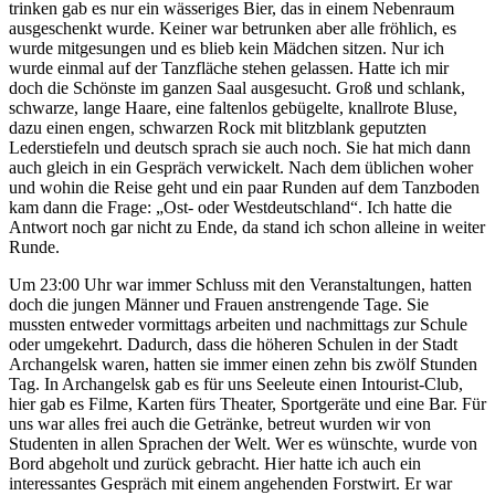
trinken gab es nur ein wässeriges Bier, das in einem Nebenraum
ausgeschenkt wurde. Keiner war betrunken aber alle fröhlich, es
wurde mitgesungen und es blieb kein Mädchen sitzen. Nur ich
wurde einmal auf der Tanzfläche stehen gelassen. Hatte ich mir
doch die Schönste im ganzen Saal ausgesucht. Groß und schlank,
schwarze, lange Haare, eine faltenlos gebügelte, knallrote Bluse,
dazu einen engen, schwarzen Rock mit blitzblank geputzten
Lederstiefeln und deutsch sprach sie auch noch. Sie hat mich dann
auch gleich in ein Gespräch verwickelt. Nach dem üblichen woher
und wohin die Reise geht und ein paar Runden auf dem Tanzboden
kam dann die Frage:
Ost- oder Westdeutschland
. Ich hatte die
Antwort noch gar nicht zu Ende, da stand ich schon alleine in weiter
Runde.
Um 23:00 Uhr war immer Schluss mit den Veranstaltungen, hatten
doch die jungen Männer und Frauen anstrengende Tage. Sie
mussten entweder vormittags arbeiten und nachmittags zur Schule
oder umgekehrt. Dadurch, dass die höheren Schulen in der Stadt
Archangelsk waren, hatten sie immer einen zehn bis zwölf Stunden
Tag. In Archangelsk gab es für uns Seeleute einen Intourist-Club,
hier gab es Filme, Karten fürs Theater, Sportgeräte und eine Bar. Für
uns war alles frei auch die Getränke, betreut wurden wir von
Studenten in allen Sprachen der Welt. Wer es wünschte, wurde von
Bord abgeholt und zurück gebracht. Hier hatte ich auch ein
interessantes Gespräch mit einem angehenden Forstwirt. Er war