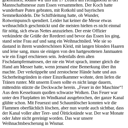
Mannschaftsmesse zum Essen versammelten. Der Koch hatte
wunderbare Puten gebraten, mit Rotkohl und bayrischen
Semmelknödeln. Die Schiffsleitung hatte, oh Wunder,
Rotweinpunsch spendiert. Leider hat keiner die Messe etwas
weihnachtlich geschmückt und die meisten hielten es nicht einmal
für nötig, sich etwas Nettes anzuziehen. Der erste Offizier
verkündete die Grüße der Reederei und bevor das Essen los ging,
stand seine Frau auf und sang ein Weihnachtslied. Wie sie so
dastand in ihrem wunderschönen Kleid, mit langen blonden Haaren
und leise sang, muss sie einigen von den hartgesottenen Janmaaten
wie ein Engel erschienen sein. Jedenfalls dem alten
Fischdampfermatrosen, der nie ein Wort sprach, immer gleich die
Hand am Messer hatte, wenn jemand eine Bemerkung über ihn
machte. Der verkrüppelte und zerstochene Hände hatte und aus
Sicherheitsgründen in einer Einzelkammer wohnte, dem liefen die
Tränen runter. Mit unserm Essen sollte es nicht lange dauern,
mittendrin stürzte die Deckwache herein.
Feuer in der Maschine
!
Aus dem Kesselraum quollen schwarze Wolken. Das Feuer war
unter den Flurplatten im Windkanal ausgebrochen, der ganze Kanal
glühte schon. Mit Feueraxt und Schaumlöscher konnten wir die
Flammen oberflächlich löschen, aber nun wurde auch sichtbar, dass
der Kanal voller alter Teer- und Ölrückstände war. Der war Monate
oder Jahre nicht gereinigt worden. Das war unsere
Weihnachtsbescherung in Wismar.