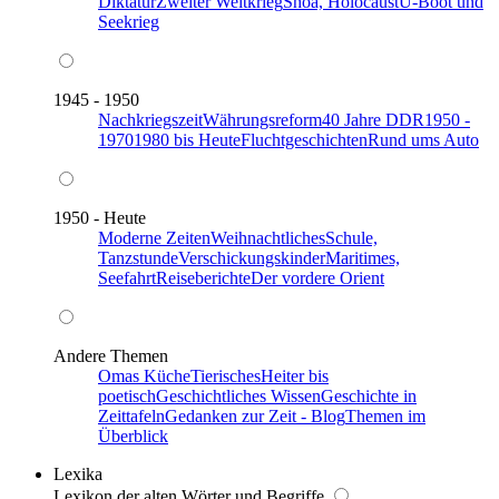
Diktatur
Zweiter Weltkrieg
Shoa, Holocaust
U-Boot und
Seekrieg
1945 - 1950
Nachkriegszeit
Währungsreform
40 Jahre DDR
1950 -
1970
1980 bis Heute
Fluchtgeschichten
Rund ums Auto
1950 - Heute
Moderne Zeiten
Weihnachtliches
Schule,
Tanzstunde
Verschickungskinder
Maritimes,
Seefahrt
Reiseberichte
Der vordere Orient
Andere Themen
Omas Küche
Tierisches
Heiter bis
poetisch
Geschichtliches Wissen
Geschichte in
Zeittafeln
Gedanken zur Zeit - Blog
Themen im
Überblick
Lexika
Lexikon der alten Wörter und Begriffe