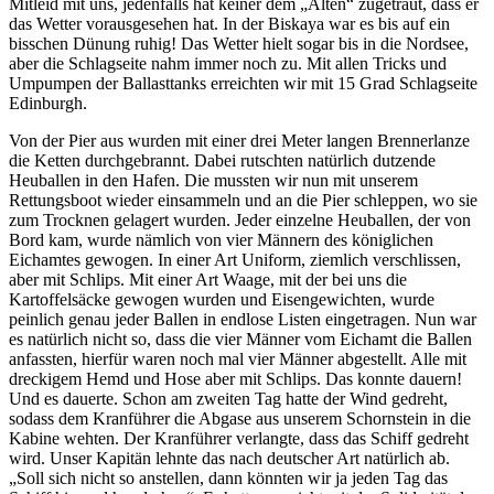
Mitleid mit uns, jedenfalls hat keiner dem
Alten
zugetraut, dass er
das Wetter vorausgesehen hat. In der Biskaya war es bis auf ein
bisschen Dünung ruhig! Das Wetter hielt sogar bis in die Nordsee,
aber die Schlagseite nahm immer noch zu. Mit allen Tricks und
Umpumpen der Ballasttanks erreichten wir mit 15 Grad Schlagseite
Edinburgh.
Von der Pier aus wurden mit einer drei Meter langen Brennerlanze
die Ketten durchgebrannt. Dabei rutschten natürlich dutzende
Heuballen in den Hafen. Die mussten wir nun mit unserem
Rettungsboot wieder einsammeln und an die Pier schleppen, wo sie
zum Trocknen gelagert wurden. Jeder einzelne Heuballen, der von
Bord kam, wurde nämlich von vier Männern des königlichen
Eichamtes gewogen. In einer Art Uniform, ziemlich verschlissen,
aber mit Schlips. Mit einer Art Waage, mit der bei uns die
Kartoffelsäcke gewogen wurden und Eisengewichten, wurde
peinlich genau jeder Ballen in endlose Listen eingetragen. Nun war
es natürlich nicht so, dass die vier Männer vom Eichamt die Ballen
anfassten, hierfür waren noch mal vier Männer abgestellt. Alle mit
dreckigem Hemd und Hose aber mit Schlips. Das konnte dauern!
Und es dauerte. Schon am zweiten Tag hatte der Wind gedreht,
sodass dem Kranführer die Abgase aus unserem Schornstein in die
Kabine wehten. Der Kranführer verlangte, dass das Schiff gedreht
wird. Unser Kapitän lehnte das nach deutscher Art natürlich ab.
Soll sich nicht so anstellen, dann könnten wir ja jeden Tag das