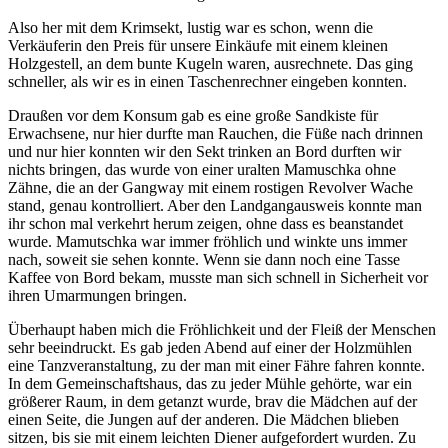
Also her mit dem Krimsekt, lustig war es schon, wenn die
Verkäuferin den Preis für unsere Einkäufe mit einem kleinen
Holzgestell, an dem bunte Kugeln waren, ausrechnete. Das ging
schneller, als wir es in einen Taschenrechner eingeben konnten.
Draußen vor dem Konsum gab es eine große Sandkiste für
Erwachsene, nur hier durfte man Rauchen, die Füße nach drinnen
und nur hier konnten wir den Sekt trinken an Bord durften wir
nichts bringen, das wurde von einer uralten Mamuschka ohne
Zähne, die an der Gangway mit einem rostigen Revolver Wache
stand, genau kontrolliert. Aber den Landgangausweis konnte man
ihr schon mal verkehrt herum zeigen, ohne dass es beanstandet
wurde. Mamutschka war immer fröhlich und winkte uns immer
nach, soweit sie sehen konnte. Wenn sie dann noch eine Tasse
Kaffee von Bord bekam, musste man sich schnell in Sicherheit vor
ihren Umarmungen bringen.
Überhaupt haben mich die Fröhlichkeit und der Fleiß der Menschen
sehr beeindruckt. Es gab jeden Abend auf einer der Holzmühlen
eine Tanzveranstaltung, zu der man mit einer Fähre fahren konnte.
In dem Gemeinschaftshaus, das zu jeder Mühle gehörte, war ein
größerer Raum, in dem getanzt wurde, brav die Mädchen auf der
einen Seite, die Jungen auf der anderen. Die Mädchen blieben
sitzen, bis sie mit einem leichten Diener aufgefordert wurden. Zu