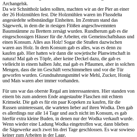
Archangelsk.
Da wir Schnittholz laden sollten, machten wir an der Pier an einer
der 26 Holzmühlen fest. Die Holzmühlen waren im Flussdelta
angesiedelte selbstständige Einheiten. Im Zentrum stand das
Sägewerk, in dem die in riesigen Flößen angeschwemmten
Baumstämme zu Brettern zersägt wurden. Rundherum gab es die
eingeschossigen Häuser für die Arbeiter, ein Gemeinschaftshaus und
einen Konsum. Alles aus Holz! Sogar die Straßen dazwischen
waren aus Holz. In dem Konsum gab es alles, was es denn zu
kaufen gab. Hier hatten wir dann die sowjetische Planwirtschaft in
natura! Mal gab es Töpfe, aber keine Deckel dazu, die gab es
vielleicht in einem halben Jahr, mal gab es Pflaumen, aber in solchen
Mengen, dass die im Geschäft verschimmelten und vor die Tür
geworfen wurden. Grundnahrungsmittel wie Mehl, Zucker, Honig
und Mais waren aber immer vorhanden.
Für uns war das oberste Regal am interessantesten. Hier standen von
einem bis zum anderen Ende angestaubte Flaschen mit echtem
Krimsekt. Die gab es für ein paar Kopeken zu kaufen, für die
Russen uninteressant, die warteten lieber auf ihren Wodka. Den gab
es allerdings nur alle 14 Tage und auch nicht im Konsum, es gab
hierfür extra kleine Buden, in denen nur der Wodka verkauft wurde.
Wenn wieder eine Ladung Wodka eingetroffen war, dann blieben
die Sägewerke auch zwei bis drei Tage geschlossen. Es war sowieso
keiner zum Arbeiten in der Lage.