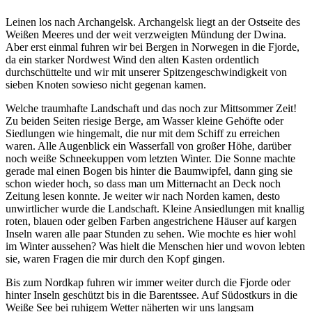
Leinen los nach Archangelsk. Archangelsk liegt an der Ostseite des
Weißen Meeres und der weit verzweigten Mündung der Dwina.
Aber erst einmal fuhren wir bei Bergen in Norwegen in die Fjorde,
da ein starker Nordwest Wind den alten Kasten ordentlich
durchschüttelte und wir mit unserer Spitzengeschwindigkeit von
sieben Knoten sowieso nicht gegenan kamen.
Welche traumhafte Landschaft und das noch zur Mittsommer Zeit!
Zu beiden Seiten riesige Berge, am Wasser kleine Gehöfte oder
Siedlungen wie hingemalt, die nur mit dem Schiff zu erreichen
waren. Alle Augenblick ein Wasserfall von großer Höhe, darüber
noch weiße Schneekuppen vom letzten Winter. Die Sonne machte
gerade mal einen Bogen bis hinter die Baumwipfel, dann ging sie
schon wieder hoch, so dass man um Mitternacht an Deck noch
Zeitung lesen konnte. Je weiter wir nach Norden kamen, desto
unwirtlicher wurde die Landschaft. Kleine Ansiedlungen mit knallig
roten, blauen oder gelben Farben angestrichene Häuser auf kargen
Inseln waren alle paar Stunden zu sehen. Wie mochte es hier wohl
im Winter aussehen? Was hielt die Menschen hier und wovon lebten
sie, waren Fragen die mir durch den Kopf gingen.
Bis zum Nordkap fuhren wir immer weiter durch die Fjorde oder
hinter Inseln geschützt bis in die Barentssee. Auf Südostkurs in die
Weiße See bei ruhigem Wetter näherten wir uns langsam