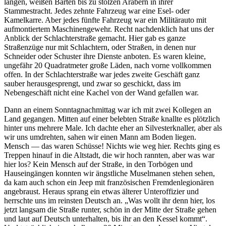
langen, weißen Bärten bis zu stolzen Arabern in ihrer
Stammestracht. Jedes zehnte Fahrzeug war eine Esel- oder
Kamelkarre. Aber jedes fünfte Fahrzeug war ein Militärauto mit
aufmontiertem Maschinengewehr. Recht nachdenklich hat uns der
Anblick der Schlachterstraße gemacht. Hier gab es ganze
Straßenzüge nur mit Schlachtern, oder Straßen, in denen nur
Schneider oder Schuster ihre Dienste anboten. Es waren kleine,
ungefähr 20 Quadratmeter große Läden, nach vorne vollkommen
offen. In der Schlachterstraße war jedes zweite Geschäft ganz
sauber herausgesprengt, und zwar so geschickt, dass im
Nebengeschäft nicht eine Kachel von der Wand gefallen war.
Dann an einem Sonntagnachmittag war ich mit zwei Kollegen an
Land gegangen. Mitten auf einer belebten Straße knallte es plötzlich
hinter uns mehrere Male. Ich dachte eher an Silvesterknaller, aber als
wir uns umdrehten, sahen wir einen Mann am Boden liegen.
Mensch — das waren Schüsse! Nichts wie weg hier. Rechts ging es
Treppen hinauf in die Altstadt, die wir hoch rannten, aber was war
hier los? Kein Mensch auf der Straße, in den Torbögen und
Hauseingängen konnten wir ängstliche Muselmanen stehen sehen,
da kam auch schon ein Jeep mit französischen Fremdenlegionären
angebraust. Heraus sprang ein etwas älterer Unteroffizier und
herrschte uns im reinsten Deutsch an.
Was wollt ihr denn hier, los
jetzt langsam die Straße runter, schön in der Mitte der Straße gehen
und laut auf Deutsch unterhalten, bis ihr an den Kessel kommt
.