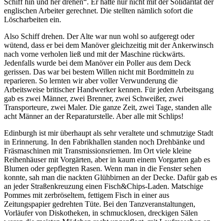
Schiff hin und her drehen
. Er hatte nur nicht mit der Solidarität der
englischen Arbeiter gerechnet. Die stellten nämlich sofort die
Löscharbeiten ein.
Also Schiff drehen. Der Alte war nun wohl so aufgeregt oder
wütend, dass er bei dem Manöver gleichzeitig mit der Ankerwinsch
nach vorne verholen ließ und mit der Maschine rückwärts.
Jedenfalls wurde bei dem Manöver ein Poller aus dem Deck
gerissen. Das war bei bestem Willen nicht mit Bordmitteln zu
reparieren. So lernten wir aber voller Verwunderung die
Arbeitsweise britischer Handwerker kennen. Für jeden Arbeitsgang
gab es zwei Männer, zwei Brenner, zwei Schweißer, zwei
Transporteure, zwei Maler. Die ganze Zeit, zwei Tage, standen alle
acht Männer an der Reparaturstelle. Aber alle mit Schlips!
Edinburgh ist mir überhaupt als sehr veraltete und schmutzige Stadt
in Erinnerung. In den Fabrikhallen standen noch Drehbänke und
Fräsmaschinen mit Transmissionsriemen. Im Ort viele kleine
Reihenhäuser mit Vorgärten, aber in kaum einem Vorgarten gab es
Blumen oder gepflegten Rasen. Wenn man in die Fenster sehen
konnte, sah man die nackten Glühbirnen an der Decke. Dafür gab es
an jeder Straßenkreuzung einen Fisch&Chips-Laden. Matschige
Pommes mit zerbröseltem, fettigem Fisch in einer aus
Zeitungspapier gedrehten Tüte. Bei den Tanzveranstaltungen,
Vorläufer von Diskotheken, in schmucklosen, dreckigen Sälen