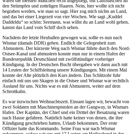
waren die meisten Mädchen recht ungepflegt, mit Laufmaschen an
den Strümpfen und zotteligen Haaren. Nein, hier wollte ich nicht
begraben werden, wie man so sagt. Hier zog mich nichts an Land,
und das bei einer Liegezeit von vier Wochen. Wie sagt
Kuddel
Daddeldu
so schön: Seemann, was willst du an Land wohl gehen,
kannst das Land vom Schiff doch sehen.
Nachdem der letzte Heuballen gewogen war, sollte es nun nach
Wismar (damals DDR) gehen. Endlich die Gelegenheit zum
Abmustern. Der kürzeste Weg nach Wismar führte durch den Nord-
Ostsee-Kanal und abmustern konnte man nur in einem Hafen der
Bundesrepublik Deutschland mit zwölfstündiger vorheriger
Kündigung. In der Deutschen Bucht übergaben wir dann auch mit
14 Leuten der Schiffsleitung unsere Kündigungen. Mit einem Mal
konnte der Alte plötzlich den Kurs ändern. Das Schlitzohr fuhr
einfach mit uns um Skagen in die Ostsee und Wismar war rechtlich
Ausland für uns. Nichts war es mit Abmustern, weiter auf dem
Schrottkahn.
Es war inzwischen Weihnachtszeit. Einsam lagen wir, bewacht von
zwei Soldaten mit Maschinenpistolen an der Gangway, in Wismars
Hafen. Der Kapitän, der Chief und ein Drittel der Besatzung waren
nach Hause gefahren. Natürlich hatte keiner von denen, die ihre
Kündigung geschrieben hatten, Urlaub bekommen. Der erste
Offizier hatte das Kommando. Seine Frau war nach Wismar
gekommen, sodass wir uns mit 17 Leuten am Heiligabend in der