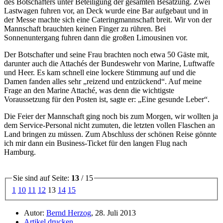
des Botschafters unter Beteiligung der gesamten Besatzung. Zwei
Lastwagen fuhren vor, an Deck wurde eine Bar aufgebaut und in
der Messe machte sich eine Cateringmannschaft breit. Wir von der
Mannschaft brauchten keinen Finger zu rühren. Bei
Sonnenuntergang fuhren dann die großen Limousinen vor.
Der Botschafter und seine Frau brachten noch etwa 50 Gäste mit,
darunter auch die Attachés der Bundeswehr von Marine, Luftwaffe
und Heer. Es kam schnell eine lockere Stimmung auf und die
Damen fanden alles sehr
reizend und entzückend
. Auf meine
Frage an den Marine Attaché, was denn die wichtigste
Voraussetzung für den Posten ist, sagte er:
Eine gesunde Leber
.
Die Feier der Mannschaft ging noch bis zum Morgen, wir wollten ja
dem Service-Personal nicht zumuten, die letzten vollen Flaschen an
Land bringen zu müssen. Zum Abschluss der schönen Reise gönnte
ich mir dann ein Business-Ticket für den langen Flug nach
Hamburg.
Sie sind auf Seite:
13
/ 15
1
10
11
12
13
14
15
Autor:
Bernd Herzog
, 28. Juli 2013
Artikel drucken