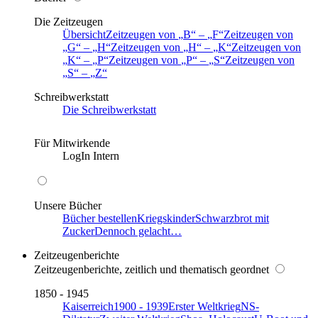
Die Zeitzeugen
Übersicht
Zeitzeugen von
B
–
F
Zeitzeugen von
G
–
H
Zeitzeugen von
H
–
K
Zeitzeugen von
K
–
P
Zeitzeugen von
P
–
S
Zeitzeugen von
S
–
Z
Schreibwerkstatt
Die Schreibwerkstatt
Für Mitwirkende
LogIn Intern
Unsere Bücher
Bücher bestellen
Kriegskinder
Schwarzbrot mit
Zucker
Dennoch gelacht…
Zeitzeugenberichte
Zeitzeugenberichte, zeitlich und thematisch geordnet
1850 - 1945
Kaiserreich
1900 - 1939
Erster Weltkrieg
NS-