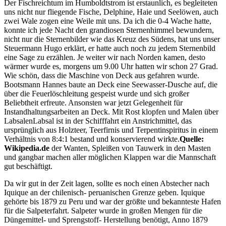
Der Fischreichtum im Humboldtstrom ist erstaunlich, es begleiteten
uns nicht nur fliegende Fische, Delphine, Haie und Seelöwen, auch
zwei Wale zogen eine Weile mit uns. Da ich die 0-4 Wache hatte,
konnte ich jede Nacht den grandiosen Sternenhimmel bewundern,
nicht nur die Sternenbilder wie das Kreuz des Südens, hat uns unser
Steuermann Hugo erklärt, er hatte auch noch zu jedem Sternenbild
eine Sage zu erzählen. Je weiter wir nach Norden kamen, desto
wärmer wurde es, morgens um 9.00 Uhr hatten wir schon 27 Grad.
Wie schön, dass die Maschine von Deck aus gefahren wurde.
Bootsmann Hannes baute an Deck eine Seewasser-Dusche auf, die
über die Feuerlöschleitung gespeist wurde und sich großer
Beliebtheit erfreute. Ansonsten war jetzt Gelegenheit für
Instandhaltungsarbeiten an Deck. Mit Rost klopfen und Malen über
Labsalen
Labsal ist in der Schifffahrt ein Anstrichmittel, das
ursprünglich aus Holzteer, Teerfirnis und Terpentinspiritus in einem
Verhältnis von 8:4:1 bestand und konservierend wirkte.
Quelle:
Wikipedia.de
der Wanten, Spleißen von Tauwerk in den Masten
und gangbar machen aller möglichen Klappen war die Mannschaft
gut beschäftigt.
Da wir gut in der Zeit lagen, sollte es noch einen Abstecher nach
Iquique an der chilenisch- peruanischen Grenze geben. Iquique
gehörte bis 1879 zu Peru und war der größte und bekannteste Hafen
für die Salpeterfahrt. Salpeter wurde in großen Mengen für die
Düngemittel- und Sprengstoff- Herstellung benötigt, Anno 1879