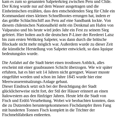
kam es zum so genannten Salpeterkrieg zwischen Peru und Chile.
Der Krieg wurde nur auf dem Wasser ausgetragen und die
Einheimischen erzählen, dass den entscheidenden Sieg für Chile ein
Kommandant eines kleinen Schnellbootes errungen hat, indem er
das größte Schlachtschiff aus Peru auf eine Sandbank lockte. Von
diesem chilenischen Nationalheld steht ein Denkmal am Hafen von
Valparaiso und bis heute wird jedes Jahr ein Fest zu seinem Sieg
gefeiert. Hier holten auch die deutschen P-Liner der Reederei Laisz
bis zum ersten Weltkrieg Salpeter, was dann durch die britische
Blockade nicht mehr möglich war. Außerdem wurde zu dieser Zeit
die künstliche Herstellung von Salpeter entwickelt, so dass Iquique
bedeutungslos wurde.
Die Anfahrt auf die Stadt bietet einen trostlosen Anblick, alles
erscheint mit einer graubraunen Schicht überzogen. Wie wir später
erfuhren, hat es hier seit 14 Jahren nicht geregnet. Wasser musste
eingeführt werden und schon im Jahre 1845 wurde hier eine
Meerwasserentsalzungs-Anlage gebaut.
Dieser Eindruck setzt sich bei der Besichtigung der Stadt
glücklicherweise nicht fort, der Stil der Häuser erinnert an einen
Italowestern aus den fünfziger Jahren. Heute lebt die Stadt von
Fisch und Erdöl-Verarbeitung. Wobei wir beobachten konnten, dass
die zu Dutzenden heruntergekommenen Fischdampfer ihren Fang
mit hunderten Tonnen Fisch komplett in die Trichter der
Fischmehlfabriken entleerten.