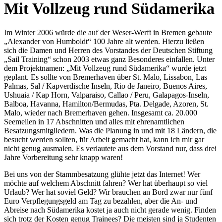
Mit Vollzeug rund Südamerika
Im Winter 2006 würde die auf der Weser-Werft in Bremen gebaute
Alexander von Humboldt
100 Jahre alt werden. Hierzu ließen
sich die Damen und Herren des Vorstandes der Deutschen Stiftung
Sail Training
schon 2003 etwas ganz Besonderes einfallen. Unter
dem Projektnamen:
Mit Vollzeug rund Südamerika
wurde jetzt
geplant. Es sollte von Bremerhaven über St. Malo, Lissabon, Las
Palmas, Sal / Kapverdische Inseln, Rio de Janeiro, Buenos Aires,
Ushuaia / Kap Horn, Valparaiso, Callao / Peru, Galapagos-Inseln,
Balboa, Havanna, Hamilton/Bermudas, Pta. Delgade, Azoren, St.
Malo, wieder nach Bremerhaven gehen. Insgesamt ca. 20.000
Seemeilen in 17 Abschnitten und alles mit ehrenamtlichen
Besatzungsmitgliedern. Was die Planung in und mit 18 Ländern, die
besucht werden sollten, für Arbeit gemacht hat, kann ich mir gar
nicht genug ausmalen. Es verlautete aus dem Vorstand nur, dass drei
Jahre Vorbereitung sehr knapp waren!
Bei uns von der Stammbesatzung glühte jetzt das Internet! Wer
möchte auf welchem Abschnitt fahren? Wer hat überhaupt so viel
Urlaub? Wer hat soviel Geld? Wir brauchen an Bord zwar nur fünf
Euro Verpflegungsgeld am Tag zu bezahlen, aber die An- und
Abreise nach Südamerika kostet ja auch nicht gerade wenig. Finden
sich trotz der Kosten genug Trainees? Die meisten sind ja Studenten