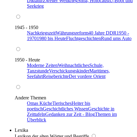
Diktatur
Zweiter Weltkrieg
Shoa, Holocaust
U-Boot und
Seekrieg
1945 - 1950
Nachkriegszeit
Währungsreform
40 Jahre DDR
1950 -
1970
1980 bis Heute
Fluchtgeschichten
Rund ums Auto
1950 - Heute
Moderne Zeiten
Weihnachtliches
Schule,
Tanzstunde
Verschickungskinder
Maritimes,
Seefahrt
Reiseberichte
Der vordere Orient
Andere Themen
Omas Küche
Tierisches
Heiter bis
poetisch
Geschichtliches Wissen
Geschichte in
Zeittafeln
Gedanken zur Zeit - Blog
Themen im
Überblick
Lexika
Lexikon der alten Wörter und Begriffe