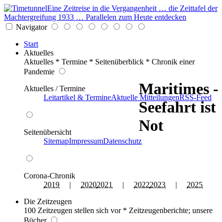
Eine Zeitreise in die Vergangenheit … die Zeittafel der
Machtergreifung 1933 … Parallelen zum Heute entdecken
Navigator
Start
Aktuelles
Aktuelles * Termine * Seitenüberblick * Chronik einer
Pandemie
Maritimes -
Aktuelles / Termine
Leitartikel & Termine
Aktuelle Mitteilungen
RSS-Feed
Seefahrt ist
Not
Seitenübersicht
Sitemap
Impressum
Datenschutz
Corona-Chronik
2019
|
2020
2021
|
2022
2023
|
2025
Die Zeitzeugen
100 Zeitzeugen stellen sich vor * Zeitzeugenberichte; unsere
Bücher