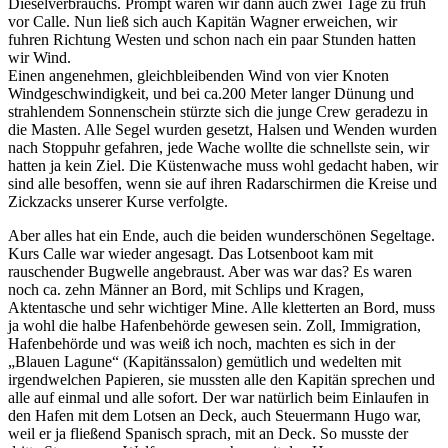
Dieselverbrauchs. Prompt waren wir dann auch zwei Tage zu früh
vor Calle. Nun ließ sich auch Kapitän Wagner erweichen, wir
fuhren Richtung Westen und schon nach ein paar Stunden hatten
wir Wind.
Einen angenehmen, gleichbleibenden Wind von vier Knoten
Windgeschwindigkeit, und bei ca.200 Meter langer Dünung und
strahlendem Sonnenschein stürzte sich die junge Crew geradezu in
die Masten. Alle Segel wurden gesetzt, Halsen und Wenden wurden
nach Stoppuhr gefahren, jede Wache wollte die schnellste sein, wir
hatten ja kein Ziel. Die Küstenwache muss wohl gedacht haben, wir
sind alle besoffen, wenn sie auf ihren Radarschirmen die Kreise und
Zickzacks unserer Kurse verfolgte.
Aber alles hat ein Ende, auch die beiden wunderschönen Segeltage.
Kurs Calle war wieder angesagt. Das Lotsenboot kam mit
rauschender Bugwelle angebraust. Aber was war das? Es waren
noch ca. zehn Männer an Bord, mit Schlips und Kragen,
Aktentasche und sehr wichtiger Mine. Alle kletterten an Bord, muss
ja wohl die halbe Hafenbehörde gewesen sein. Zoll, Immigration,
Hafenbehörde und was weiß ich noch, machten es sich in der
Blauen Lagune
(Kapitänssalon) gemütlich und wedelten mit
irgendwelchen Papieren, sie mussten alle den Kapitän sprechen und
alle auf einmal und alle sofort. Der war natürlich beim Einlaufen in
den Hafen mit dem Lotsen an Deck, auch Steuermann Hugo war,
weil er ja fließend Spanisch sprach, mit an Deck. So musste der