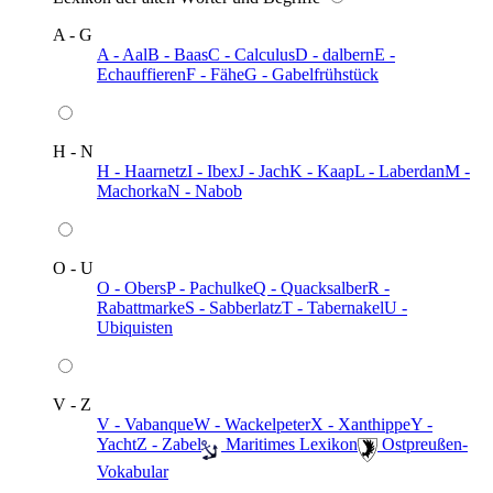
A - G
A - Aal
B - Baas
C - Calculus
D - dalbern
E -
Echauffieren
F - Fähe
G - Gabelfrühstück
H - N
H - Haarnetz
I - Ibex
J - Jach
K - Kaap
L - Laberdan
M -
Machorka
N - Nabob
O - U
O - Obers
P - Pachulke
Q - Quacksalber
R -
Rabattmarke
S - Sabberlatz
T - Tabernakel
U -
Ubiquisten
V - Z
V - Vabanque
W - Wackelpeter
X - Xanthippe
Y -
Yacht
Z - Zabel
️ Maritimes Lexikon
️ Ostpreußen-
Vokabular