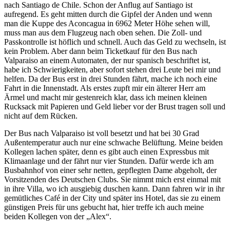
nach Santiago de Chile. Schon der Anflug auf Santiago ist
aufregend. Es geht mitten durch die Gipfel der Anden und wenn
man die Kuppe des Aconcagua in 6962 Meter Höhe sehen will,
muss man aus dem Flugzeug nach oben sehen. Die Zoll- und
Passkontrolle ist höflich und schnell. Auch das Geld zu wechseln, ist
kein Problem. Aber dann beim Ticketkauf für den Bus nach
Valparaiso an einem Automaten, der nur spanisch beschriftet ist,
habe ich Schwierigkeiten, aber sofort stehen drei Leute bei mir und
helfen. Da der Bus erst in drei Stunden fährt, mache ich noch eine
Fahrt in die Innenstadt. Als erstes zupft mir ein älterer Herr am
Ärmel und macht mir gestenreich klar, dass ich meinen kleinen
Rucksack mit Papieren und Geld lieber vor der Brust tragen soll und
nicht auf dem Rücken.
Der Bus nach Valparaiso ist voll besetzt und hat bei 30 Grad
Außentemperatur auch nur eine schwache Belüftung. Meine beiden
Kollegen lachen später, denn es gibt auch einen Expressbus mit
Klimaanlage und der fährt nur vier Stunden. Dafür werde ich am
Busbahnhof von einer sehr netten, gepflegten Dame abgeholt, der
Vorsitzenden des Deutschen Clubs. Sie nimmt mich erst einmal mit
in ihre Villa, wo ich ausgiebig duschen kann. Dann fahren wir in ihr
gemütliches Café in der City und später ins Hotel, das sie zu einem
günstigen Preis für uns gebucht hat, hier treffe ich auch meine
beiden Kollegen von der
Alex
.