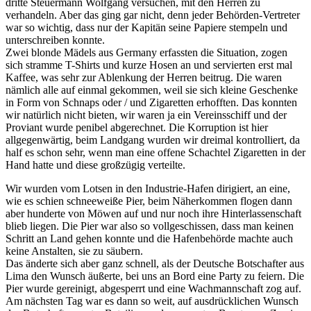
dritte Steuermann Wolfgang versuchen, mit den Herren zu
verhandeln. Aber das ging gar nicht, denn jeder Behörden-Vertreter
war so wichtig, dass nur der Kapitän seine Papiere stempeln und
unterschreiben konnte.
Zwei blonde Mädels aus Germany erfassten die Situation, zogen
sich stramme T-Shirts und kurze Hosen an und servierten erst mal
Kaffee, was sehr zur Ablenkung der Herren beitrug. Die waren
nämlich alle auf einmal gekommen, weil sie sich kleine Geschenke
in Form von Schnaps oder / und Zigaretten erhofften. Das konnten
wir natürlich nicht bieten, wir waren ja ein Vereinsschiff und der
Proviant wurde penibel abgerechnet. Die Korruption ist hier
allgegenwärtig, beim Landgang wurden wir dreimal kontrolliert, da
half es schon sehr, wenn man eine offene Schachtel Zigaretten in der
Hand hatte und diese großzügig verteilte.
Wir wurden vom Lotsen in den Industrie-Hafen dirigiert, an eine,
wie es schien schneeweiße Pier, beim Näherkommen flogen dann
aber hunderte von Möwen auf und nur noch ihre Hinterlassenschaft
blieb liegen. Die Pier war also so vollgeschissen, dass man keinen
Schritt an Land gehen konnte und die Hafenbehörde machte auch
keine Anstalten, sie zu säubern.
Das änderte sich aber ganz schnell, als der Deutsche Botschafter aus
Lima den Wunsch äußerte, bei uns an Bord eine Party zu feiern. Die
Pier wurde gereinigt, abgesperrt und eine Wachmannschaft zog auf.
Am nächsten Tag war es dann so weit, auf ausdrücklichen Wunsch