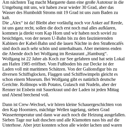
Am nächsten Tag macht Margarete dann eine große Autotour in die
Umgebung mit uns, wir haben zwar wieder 30 Grad, aber das
Wasser des Humboldt Stroms mit 19 Grad ist uns zum Baden zu
kalt.
Die
Alex
ist da! Bleibt aber vorläufig noch vor Anker auf Reede,
ist uns ganz recht, sollen die doch erst noch mal alles aufklaren,
kommen ja direkt vom Kap Horn und wir haben noch soviel zu
besichtigen, von der neuen U-Bahn bis zu den faszinierenden
Kabinen der Kabel-Bahn und die lauen Nächte in den Straßencafés
sind doch auch sehr schön und unterhaltsam. Aber meistens enden
die Abende doch bei Wolfgang im Restaurant
Hamburg
.
Wolfgang ist 22 Jahre als Koch zur See gefahren und hat sein Lokal
am Hafen 1985 eröffnet. Vom Fußboden bis zur Decke ist der
Laden voll mit maritimen Schätzen. Von der Galionsfigur bis zu
diversen Schiffsglocken, Flaggen und Schiffswimpeln gleicht es
schon einem Museum. Bei Wolfgang gibt es natürlich deutsche
Gerichte. Rollmops with Potatos, Gulasch mit Nudeln, aber der
Renner ist Eisbein mit Sauerkraut und der Laden ist jeden Mittag
und Abend brechend voll.
Dann ist Crew-Wechsel, wir hören kleine Schauergeschichten von
den Kap Hoorniers, mächtige Wellen tagelang, sieben Grad
Wassertemperatur und dann war auch noch die Heizung ausgefallen.
Sieben Tage nur kalt duschen und alle Klamotten nass bis auf die
Unterhose. Aber jetzt konnten schon alle wieder lachen und waren