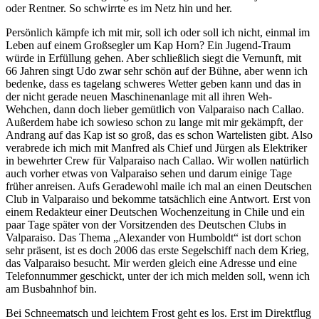
oder Rentner. So schwirrte es im Netz hin und her.
Persönlich kämpfe ich mit mir, soll ich oder soll ich nicht, einmal im
Leben auf einem Großsegler um Kap Horn? Ein Jugend-Traum
würde in Erfüllung gehen. Aber schließlich siegt die Vernunft, mit
66 Jahren singt Udo zwar sehr schön auf der Bühne, aber wenn ich
bedenke, dass es tagelang schweres Wetter geben kann und das in
der nicht gerade neuen Maschinenanlage mit all ihren Weh-
Wehchen, dann doch lieber gemütlich von Valparaiso nach Callao.
Außerdem habe ich sowieso schon zu lange mit mir gekämpft, der
Andrang auf das Kap ist so groß, das es schon Wartelisten gibt. Also
verabrede ich mich mit Manfred als Chief und Jürgen als Elektriker
in bewehrter Crew für Valparaiso nach Callao. Wir wollen natürlich
auch vorher etwas von Valparaiso sehen und darum einige Tage
früher anreisen. Aufs Geradewohl maile ich mal an einen Deutschen
Club in Valparaiso und bekomme tatsächlich eine Antwort. Erst von
einem Redakteur einer Deutschen Wochenzeitung in Chile und ein
paar Tage später von der Vorsitzenden des Deutschen Clubs in
Valparaiso. Das Thema
Alexander von Humboldt
ist dort schon
sehr präsent, ist es doch 2006 das erste Segelschiff nach dem Krieg,
das Valparaiso besucht. Mir werden gleich eine Adresse und eine
Telefonnummer geschickt, unter der ich mich melden soll, wenn ich
am Busbahnhof bin.
Bei Schneematsch und leichtem Frost geht es los. Erst im Direktflug