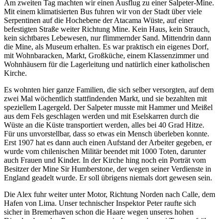
Am zweiten Tag machten wir einen Ausflug zu einer Salpeter-Mine.
Mit einem klimatisierten Bus fuhren wir von der Stadt über viele
Serpentinen auf die Hochebene der Atacama Wüste, auf einer
befestigten Straße weiter Richtung Mine. Kein Haus, kein Strauch,
kein sichtbares Lebewesen, nur flimmernder Sand. Mittendrin dann
die Mine, als Museum erhalten. Es war praktisch ein eigenes Dorf,
mit Wohnbaracken, Markt, Großküche, einem Klassenzimmer und
Wohnhäusern für die Lagerleitung und natürlich einer katholischen
Kirche.
Es wohnten hier ganze Familien, die sich selber versorgten, auf dem
zwei Mal wöchentlich stattfindenden Markt, und sie bezahlten mit
speziellem Lagergeld. Der Salpeter musste mit Hammer und Meißel
aus dem Fels geschlagen werden und mit Eselskarren durch die
Wüste an die Küste transportiert werden, alles bei 40 Grad Hitze.
Für uns unvorstellbar, dass so etwas ein Mensch überleben konnte.
Erst 1907 hat es dann auch einen Aufstand der Arbeiter gegeben, er
wurde vom chilenischen Militär beendet mit 1000 Toten, darunter
auch Frauen und Kinder. In der Kirche hing noch ein Porträt vom
Besitzer der Mine Sir Humberstone, der wegen seiner Verdienste in
England geadelt wurde. Er soll übrigens niemals dort gewesen sein.
Die Alex fuhr weiter unter Motor, Richtung Norden nach Calle, dem
Hafen von Lima. Unser technischer Inspektor Peter raufte sich
sicher in Bremerhaven schon die Haare wegen unseres hohen