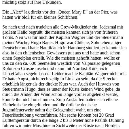
mächtig stolz auf ihre Urkunden.
Die
Alex
lag direkt vor der
Queen Mary II
an der Pier, was
hatten wir bloß für ein kleines Schiffchen!
So nach und nach trudelten alle Crew-Mitglieder ein. Jedesmal mit
großem Hallo begrüßt, die meisten kannten sich ja von früheren
Törns. Neu war für mich der Kapitän Wagner und der Steuermann
meiner Wache, Hugo Bauer. Hugo war Chilene, Sohn ehemaliger
Deutscher und hatte Nautik auch in Hamburg studiert, er kannte sich
also in den chilenischen Gewässern gut aus und hatte auch schon
einen Segelplan erstellt. Wie die meisten gehofft hatten, wollte er
uns zu den ca. 600 Seemeilen westlich von Valparaiso gelegenen
Robinson Crusoe Inseln und dann mit Nordost-Kurs nach
Lima/Callao segeln lassen. Leider machte Kapitän Wagner nicht mit.
Er hatte Angst, nicht rechtzeitig in Lima zu sein, da die Strecke
erheblich länger als der direkte Kurs war. Auch der Hinweis von
Steuermann Hugo, dass es unter der Küste keinen Wind gebe, da
durch die Anden der Wind schon lange vorher abgelenkt werde,
konnte ihn nicht umstimmen. Zum Auslaufen hatten sich etliche
Einheimische eingefunden und die örtliche deutsche
Jugendfeuerwehr nahm die Gelegenheit wahr, um eine
Feuerlöschübung vorzuführen. Mit sechs Knoten bei 20 Grad
Lufttemperatur durch die lange 2 bis 3 Meter hohe Pazifik-Dünung
fuhren wir unter Maschine in Sichtweite der Küste nach Norden.