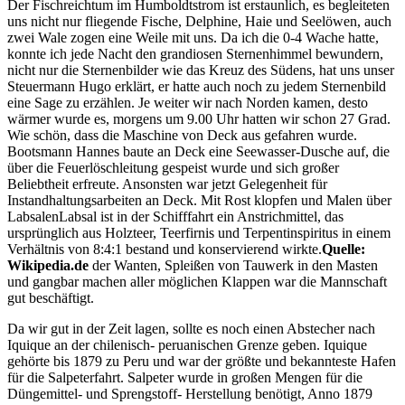
Der Fischreichtum im Humboldtstrom ist erstaunlich, es begleiteten
uns nicht nur fliegende Fische, Delphine, Haie und Seelöwen, auch
zwei Wale zogen eine Weile mit uns. Da ich die 0-4 Wache hatte,
konnte ich jede Nacht den grandiosen Sternenhimmel bewundern,
nicht nur die Sternenbilder wie das Kreuz des Südens, hat uns unser
Steuermann Hugo erklärt, er hatte auch noch zu jedem Sternenbild
eine Sage zu erzählen. Je weiter wir nach Norden kamen, desto
wärmer wurde es, morgens um 9.00 Uhr hatten wir schon 27 Grad.
Wie schön, dass die Maschine von Deck aus gefahren wurde.
Bootsmann Hannes baute an Deck eine Seewasser-Dusche auf, die
über die Feuerlöschleitung gespeist wurde und sich großer
Beliebtheit erfreute. Ansonsten war jetzt Gelegenheit für
Instandhaltungsarbeiten an Deck. Mit Rost klopfen und Malen über
Labsalen
Labsal ist in der Schifffahrt ein Anstrichmittel, das
ursprünglich aus Holzteer, Teerfirnis und Terpentinspiritus in einem
Verhältnis von 8:4:1 bestand und konservierend wirkte.
Quelle:
Wikipedia.de
der Wanten, Spleißen von Tauwerk in den Masten
und gangbar machen aller möglichen Klappen war die Mannschaft
gut beschäftigt.
Da wir gut in der Zeit lagen, sollte es noch einen Abstecher nach
Iquique an der chilenisch- peruanischen Grenze geben. Iquique
gehörte bis 1879 zu Peru und war der größte und bekannteste Hafen
für die Salpeterfahrt. Salpeter wurde in großen Mengen für die
Düngemittel- und Sprengstoff- Herstellung benötigt, Anno 1879