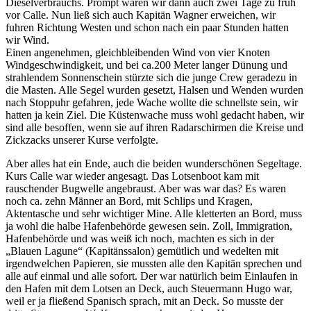
Dieselverbrauchs. Prompt waren wir dann auch zwei Tage zu früh
vor Calle. Nun ließ sich auch Kapitän Wagner erweichen, wir
fuhren Richtung Westen und schon nach ein paar Stunden hatten
wir Wind.
Einen angenehmen, gleichbleibenden Wind von vier Knoten
Windgeschwindigkeit, und bei ca.200 Meter langer Dünung und
strahlendem Sonnenschein stürzte sich die junge Crew geradezu in
die Masten. Alle Segel wurden gesetzt, Halsen und Wenden wurden
nach Stoppuhr gefahren, jede Wache wollte die schnellste sein, wir
hatten ja kein Ziel. Die Küstenwache muss wohl gedacht haben, wir
sind alle besoffen, wenn sie auf ihren Radarschirmen die Kreise und
Zickzacks unserer Kurse verfolgte.
Aber alles hat ein Ende, auch die beiden wunderschönen Segeltage.
Kurs Calle war wieder angesagt. Das Lotsenboot kam mit
rauschender Bugwelle angebraust. Aber was war das? Es waren
noch ca. zehn Männer an Bord, mit Schlips und Kragen,
Aktentasche und sehr wichtiger Mine. Alle kletterten an Bord, muss
ja wohl die halbe Hafenbehörde gewesen sein. Zoll, Immigration,
Hafenbehörde und was weiß ich noch, machten es sich in der
Blauen Lagune
(Kapitänssalon) gemütlich und wedelten mit
irgendwelchen Papieren, sie mussten alle den Kapitän sprechen und
alle auf einmal und alle sofort. Der war natürlich beim Einlaufen in
den Hafen mit dem Lotsen an Deck, auch Steuermann Hugo war,
weil er ja fließend Spanisch sprach, mit an Deck. So musste der