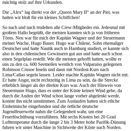
mächtig stolz auf ihre Urkunden.
Die
Alex
lag direkt vor der
Queen Mary II
an der Pier, was
hatten wir bloß für ein kleines Schiffchen!
So nach und nach trudelten alle Crew-Mitglieder ein. Jedesmal mit
großem Hallo begrüßt, die meisten kannten sich ja von früheren
Törns. Neu war für mich der Kapitän Wagner und der Steuermann
meiner Wache, Hugo Bauer. Hugo war Chilene, Sohn ehemaliger
Deutscher und hatte Nautik auch in Hamburg studiert, er kannte sich
also in den chilenischen Gewässern gut aus und hatte auch schon
einen Segelplan erstellt. Wie die meisten gehofft hatten, wollte er
uns zu den ca. 600 Seemeilen westlich von Valparaiso gelegenen
Robinson Crusoe Inseln und dann mit Nordost-Kurs nach
Lima/Callao segeln lassen. Leider machte Kapitän Wagner nicht mit.
Er hatte Angst, nicht rechtzeitig in Lima zu sein, da die Strecke
erheblich länger als der direkte Kurs war. Auch der Hinweis von
Steuermann Hugo, dass es unter der Küste keinen Wind gebe, da
durch die Anden der Wind schon lange vorher abgelenkt werde,
konnte ihn nicht umstimmen. Zum Auslaufen hatten sich etliche
Einheimische eingefunden und die örtliche deutsche
Jugendfeuerwehr nahm die Gelegenheit wahr, um eine
Feuerlöschübung vorzuführen. Mit sechs Knoten bei 20 Grad
Lufttemperatur durch die lange 2 bis 3 Meter hohe Pazifik-Dünung
fuhren wir unter Maschine in Sichtweite der Küste nach Norden.