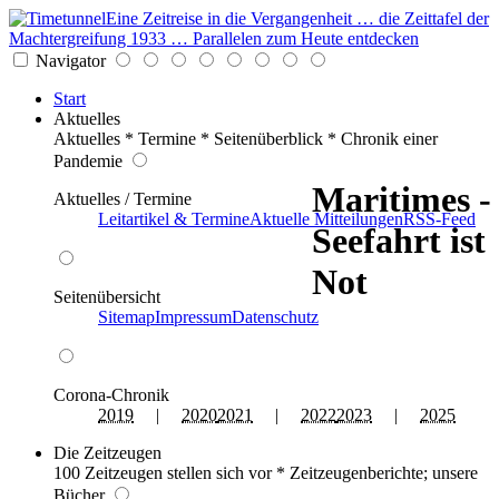
Eine Zeitreise in die Vergangenheit … die Zeittafel der
Machtergreifung 1933 … Parallelen zum Heute entdecken
Navigator
Start
Aktuelles
Aktuelles * Termine * Seitenüberblick * Chronik einer
Pandemie
Maritimes -
Aktuelles / Termine
Leitartikel & Termine
Aktuelle Mitteilungen
RSS-Feed
Seefahrt ist
Not
Seitenübersicht
Sitemap
Impressum
Datenschutz
Corona-Chronik
2019
|
2020
2021
|
2022
2023
|
2025
Die Zeitzeugen
100 Zeitzeugen stellen sich vor * Zeitzeugenberichte; unsere
Bücher