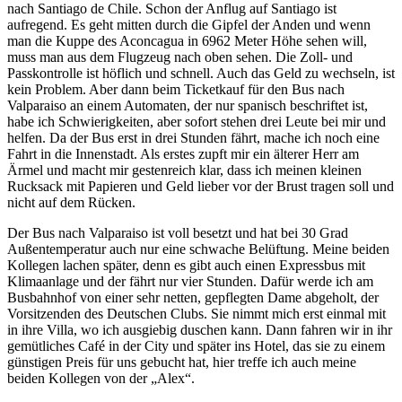
nach Santiago de Chile. Schon der Anflug auf Santiago ist
aufregend. Es geht mitten durch die Gipfel der Anden und wenn
man die Kuppe des Aconcagua in 6962 Meter Höhe sehen will,
muss man aus dem Flugzeug nach oben sehen. Die Zoll- und
Passkontrolle ist höflich und schnell. Auch das Geld zu wechseln, ist
kein Problem. Aber dann beim Ticketkauf für den Bus nach
Valparaiso an einem Automaten, der nur spanisch beschriftet ist,
habe ich Schwierigkeiten, aber sofort stehen drei Leute bei mir und
helfen. Da der Bus erst in drei Stunden fährt, mache ich noch eine
Fahrt in die Innenstadt. Als erstes zupft mir ein älterer Herr am
Ärmel und macht mir gestenreich klar, dass ich meinen kleinen
Rucksack mit Papieren und Geld lieber vor der Brust tragen soll und
nicht auf dem Rücken.
Der Bus nach Valparaiso ist voll besetzt und hat bei 30 Grad
Außentemperatur auch nur eine schwache Belüftung. Meine beiden
Kollegen lachen später, denn es gibt auch einen Expressbus mit
Klimaanlage und der fährt nur vier Stunden. Dafür werde ich am
Busbahnhof von einer sehr netten, gepflegten Dame abgeholt, der
Vorsitzenden des Deutschen Clubs. Sie nimmt mich erst einmal mit
in ihre Villa, wo ich ausgiebig duschen kann. Dann fahren wir in ihr
gemütliches Café in der City und später ins Hotel, das sie zu einem
günstigen Preis für uns gebucht hat, hier treffe ich auch meine
beiden Kollegen von der
Alex
.