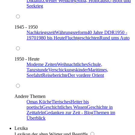
Diktatur
Zweiter Weltkrieg
Shoa, Holocaust
U-Boot und
Seekrieg
1945 - 1950
Nachkriegszeit
Währungsreform
40 Jahre DDR
1950 -
1970
1980 bis Heute
Fluchtgeschichten
Rund ums Auto
1950 - Heute
Moderne Zeiten
Weihnachtliches
Schule,
Tanzstunde
Verschickungskinder
Maritimes,
Seefahrt
Reiseberichte
Der vordere Orient
Andere Themen
Omas Küche
Tierisches
Heiter bis
poetisch
Geschichtliches Wissen
Geschichte in
Zeittafeln
Gedanken zur Zeit - Blog
Themen im
Überblick
Lexika
Lexikon der alten Wörter und Begriffe