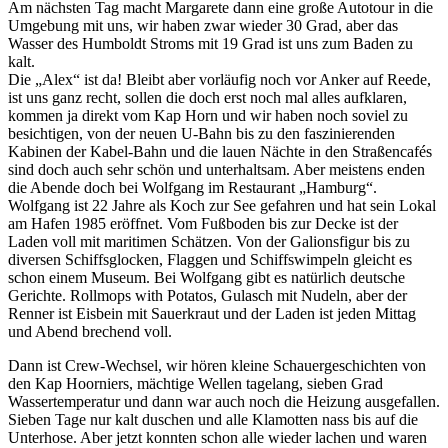
Am nächsten Tag macht Margarete dann eine große Autotour in die
Umgebung mit uns, wir haben zwar wieder 30 Grad, aber das
Wasser des Humboldt Stroms mit 19 Grad ist uns zum Baden zu
kalt.
Die
Alex
ist da! Bleibt aber vorläufig noch vor Anker auf Reede,
ist uns ganz recht, sollen die doch erst noch mal alles aufklaren,
kommen ja direkt vom Kap Horn und wir haben noch soviel zu
besichtigen, von der neuen U-Bahn bis zu den faszinierenden
Kabinen der Kabel-Bahn und die lauen Nächte in den Straßencafés
sind doch auch sehr schön und unterhaltsam. Aber meistens enden
die Abende doch bei Wolfgang im Restaurant
Hamburg
.
Wolfgang ist 22 Jahre als Koch zur See gefahren und hat sein Lokal
am Hafen 1985 eröffnet. Vom Fußboden bis zur Decke ist der
Laden voll mit maritimen Schätzen. Von der Galionsfigur bis zu
diversen Schiffsglocken, Flaggen und Schiffswimpeln gleicht es
schon einem Museum. Bei Wolfgang gibt es natürlich deutsche
Gerichte. Rollmops with Potatos, Gulasch mit Nudeln, aber der
Renner ist Eisbein mit Sauerkraut und der Laden ist jeden Mittag
und Abend brechend voll.
Dann ist Crew-Wechsel, wir hören kleine Schauergeschichten von
den Kap Hoorniers, mächtige Wellen tagelang, sieben Grad
Wassertemperatur und dann war auch noch die Heizung ausgefallen.
Sieben Tage nur kalt duschen und alle Klamotten nass bis auf die
Unterhose. Aber jetzt konnten schon alle wieder lachen und waren