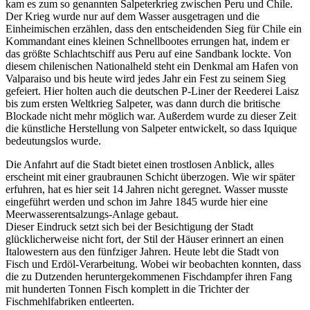
kam es zum so genannten Salpeterkrieg zwischen Peru und Chile.
Der Krieg wurde nur auf dem Wasser ausgetragen und die
Einheimischen erzählen, dass den entscheidenden Sieg für Chile ein
Kommandant eines kleinen Schnellbootes errungen hat, indem er
das größte Schlachtschiff aus Peru auf eine Sandbank lockte. Von
diesem chilenischen Nationalheld steht ein Denkmal am Hafen von
Valparaiso und bis heute wird jedes Jahr ein Fest zu seinem Sieg
gefeiert. Hier holten auch die deutschen P-Liner der Reederei Laisz
bis zum ersten Weltkrieg Salpeter, was dann durch die britische
Blockade nicht mehr möglich war. Außerdem wurde zu dieser Zeit
die künstliche Herstellung von Salpeter entwickelt, so dass Iquique
bedeutungslos wurde.
Die Anfahrt auf die Stadt bietet einen trostlosen Anblick, alles
erscheint mit einer graubraunen Schicht überzogen. Wie wir später
erfuhren, hat es hier seit 14 Jahren nicht geregnet. Wasser musste
eingeführt werden und schon im Jahre 1845 wurde hier eine
Meerwasserentsalzungs-Anlage gebaut.
Dieser Eindruck setzt sich bei der Besichtigung der Stadt
glücklicherweise nicht fort, der Stil der Häuser erinnert an einen
Italowestern aus den fünfziger Jahren. Heute lebt die Stadt von
Fisch und Erdöl-Verarbeitung. Wobei wir beobachten konnten, dass
die zu Dutzenden heruntergekommenen Fischdampfer ihren Fang
mit hunderten Tonnen Fisch komplett in die Trichter der
Fischmehlfabriken entleerten.