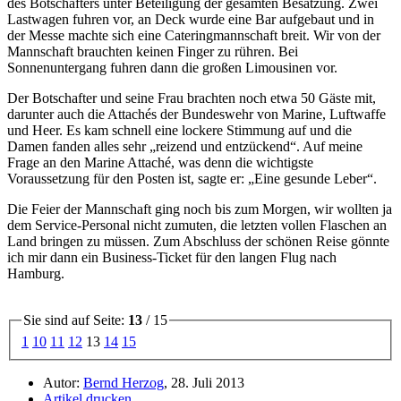
des Botschafters unter Beteiligung der gesamten Besatzung. Zwei
Lastwagen fuhren vor, an Deck wurde eine Bar aufgebaut und in
der Messe machte sich eine Cateringmannschaft breit. Wir von der
Mannschaft brauchten keinen Finger zu rühren. Bei
Sonnenuntergang fuhren dann die großen Limousinen vor.
Der Botschafter und seine Frau brachten noch etwa 50 Gäste mit,
darunter auch die Attachés der Bundeswehr von Marine, Luftwaffe
und Heer. Es kam schnell eine lockere Stimmung auf und die
Damen fanden alles sehr
reizend und entzückend
. Auf meine
Frage an den Marine Attaché, was denn die wichtigste
Voraussetzung für den Posten ist, sagte er:
Eine gesunde Leber
.
Die Feier der Mannschaft ging noch bis zum Morgen, wir wollten ja
dem Service-Personal nicht zumuten, die letzten vollen Flaschen an
Land bringen zu müssen. Zum Abschluss der schönen Reise gönnte
ich mir dann ein Business-Ticket für den langen Flug nach
Hamburg.
Sie sind auf Seite:
13
/ 15
1
10
11
12
13
14
15
Autor:
Bernd Herzog
, 28. Juli 2013
Artikel drucken