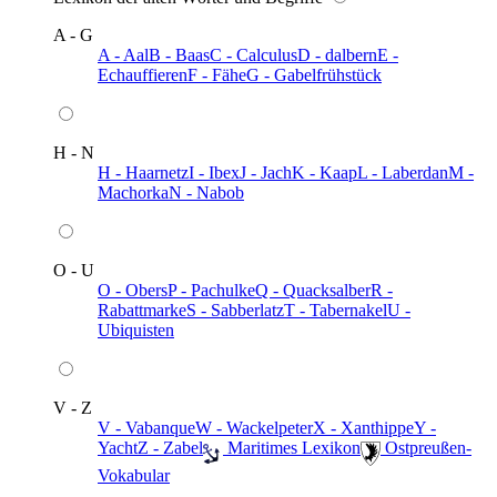
A - G
A - Aal
B - Baas
C - Calculus
D - dalbern
E -
Echauffieren
F - Fähe
G - Gabelfrühstück
H - N
H - Haarnetz
I - Ibex
J - Jach
K - Kaap
L - Laberdan
M -
Machorka
N - Nabob
O - U
O - Obers
P - Pachulke
Q - Quacksalber
R -
Rabattmarke
S - Sabberlatz
T - Tabernakel
U -
Ubiquisten
V - Z
V - Vabanque
W - Wackelpeter
X - Xanthippe
Y -
Yacht
Z - Zabel
️ Maritimes Lexikon
️ Ostpreußen-
Vokabular