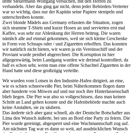
dritte Steuermann Wolfgang versuchen, mit den Herren zu
verhandeln. Aber das ging gar nicht, denn jeder Behörden-Vertreter
war so wichtig, dass nur der Kapitän seine Papiere stempeln und
unterschreiben konnte.
Zwei blonde Mädels aus Germany erfassten die Situation, zogen
sich stramme T-Shirts und kurze Hosen an und servierten erst mal
Kaffee, was sehr zur Ablenkung der Herren beitrug. Die waren
nämlich alle auf einmal gekommen, weil sie sich kleine Geschenke
in Form von Schnaps oder / und Zigaretten erhofften. Das konnten
wir natürlich nicht bieten, wir waren ja ein Vereinsschiff und der
Proviant wurde penibel abgerechnet. Die Korruption ist hier
allgegenwärtig, beim Landgang wurden wir dreimal kontrolliert, da
half es schon sehr, wenn man eine offene Schachtel Zigaretten in der
Hand hatte und diese großzügig verteilte.
Wir wurden vom Lotsen in den Industrie-Hafen dirigiert, an eine,
wie es schien schneeweiße Pier, beim Näherkommen flogen dann
aber hunderte von Möwen auf und nur noch ihre Hinterlassenschaft
blieb liegen. Die Pier war also so vollgeschissen, dass man keinen
Schritt an Land gehen konnte und die Hafenbehörde machte auch
keine Anstalten, sie zu säubern.
Das änderte sich aber ganz schnell, als der Deutsche Botschafter aus
Lima den Wunsch äußerte, bei uns an Bord eine Party zu feiern. Die
Pier wurde gereinigt, abgesperrt und eine Wachmannschaft zog auf.
Am nächsten Tag war es dann so weit, auf ausdrücklichen Wunsch