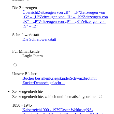
Die Zeitzeugen
Übersicht
Zeitzeugen von
B
–
F
Zeitzeugen von
G
–
H
Zeitzeugen von
H
–
K
Zeitzeugen von
K
–
P
Zeitzeugen von
P
–
S
Zeitzeugen von
S
–
Z
Schreibwerkstatt
Die Schreibwerkstatt
Für Mitwirkende
LogIn Intern
Unsere Bücher
Bücher bestellen
Kriegskinder
Schwarzbrot mit
Zucker
Dennoch gelacht…
Zeitzeugenberichte
Zeitzeugenberichte, zeitlich und thematisch geordnet
1850 - 1945
Kaiserreich
1900 - 1939
Erster Weltkrieg
NS-