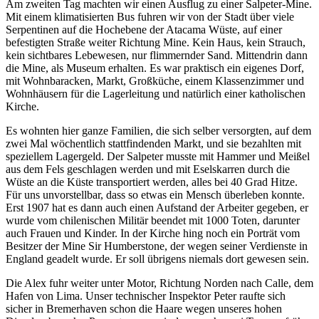
Am zweiten Tag machten wir einen Ausflug zu einer Salpeter-Mine.
Mit einem klimatisierten Bus fuhren wir von der Stadt über viele
Serpentinen auf die Hochebene der Atacama Wüste, auf einer
befestigten Straße weiter Richtung Mine. Kein Haus, kein Strauch,
kein sichtbares Lebewesen, nur flimmernder Sand. Mittendrin dann
die Mine, als Museum erhalten. Es war praktisch ein eigenes Dorf,
mit Wohnbaracken, Markt, Großküche, einem Klassenzimmer und
Wohnhäusern für die Lagerleitung und natürlich einer katholischen
Kirche.
Es wohnten hier ganze Familien, die sich selber versorgten, auf dem
zwei Mal wöchentlich stattfindenden Markt, und sie bezahlten mit
speziellem Lagergeld. Der Salpeter musste mit Hammer und Meißel
aus dem Fels geschlagen werden und mit Eselskarren durch die
Wüste an die Küste transportiert werden, alles bei 40 Grad Hitze.
Für uns unvorstellbar, dass so etwas ein Mensch überleben konnte.
Erst 1907 hat es dann auch einen Aufstand der Arbeiter gegeben, er
wurde vom chilenischen Militär beendet mit 1000 Toten, darunter
auch Frauen und Kinder. In der Kirche hing noch ein Porträt vom
Besitzer der Mine Sir Humberstone, der wegen seiner Verdienste in
England geadelt wurde. Er soll übrigens niemals dort gewesen sein.
Die Alex fuhr weiter unter Motor, Richtung Norden nach Calle, dem
Hafen von Lima. Unser technischer Inspektor Peter raufte sich
sicher in Bremerhaven schon die Haare wegen unseres hohen