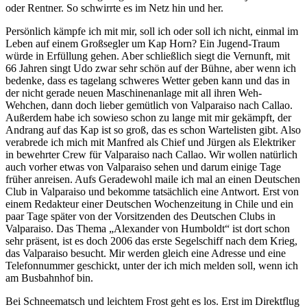
oder Rentner. So schwirrte es im Netz hin und her.
Persönlich kämpfe ich mit mir, soll ich oder soll ich nicht, einmal im
Leben auf einem Großsegler um Kap Horn? Ein Jugend-Traum
würde in Erfüllung gehen. Aber schließlich siegt die Vernunft, mit
66 Jahren singt Udo zwar sehr schön auf der Bühne, aber wenn ich
bedenke, dass es tagelang schweres Wetter geben kann und das in
der nicht gerade neuen Maschinenanlage mit all ihren Weh-
Wehchen, dann doch lieber gemütlich von Valparaiso nach Callao.
Außerdem habe ich sowieso schon zu lange mit mir gekämpft, der
Andrang auf das Kap ist so groß, das es schon Wartelisten gibt. Also
verabrede ich mich mit Manfred als Chief und Jürgen als Elektriker
in bewehrter Crew für Valparaiso nach Callao. Wir wollen natürlich
auch vorher etwas von Valparaiso sehen und darum einige Tage
früher anreisen. Aufs Geradewohl maile ich mal an einen Deutschen
Club in Valparaiso und bekomme tatsächlich eine Antwort. Erst von
einem Redakteur einer Deutschen Wochenzeitung in Chile und ein
paar Tage später von der Vorsitzenden des Deutschen Clubs in
Valparaiso. Das Thema
Alexander von Humboldt
ist dort schon
sehr präsent, ist es doch 2006 das erste Segelschiff nach dem Krieg,
das Valparaiso besucht. Mir werden gleich eine Adresse und eine
Telefonnummer geschickt, unter der ich mich melden soll, wenn ich
am Busbahnhof bin.
Bei Schneematsch und leichtem Frost geht es los. Erst im Direktflug