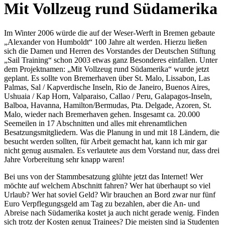
Mit Vollzeug rund Südamerika
Im Winter 2006 würde die auf der Weser-Werft in Bremen gebaute
Alexander von Humboldt
100 Jahre alt werden. Hierzu ließen
sich die Damen und Herren des Vorstandes der Deutschen Stiftung
Sail Training
schon 2003 etwas ganz Besonderes einfallen. Unter
dem Projektnamen:
Mit Vollzeug rund Südamerika
wurde jetzt
geplant. Es sollte von Bremerhaven über St. Malo, Lissabon, Las
Palmas, Sal / Kapverdische Inseln, Rio de Janeiro, Buenos Aires,
Ushuaia / Kap Horn, Valparaiso, Callao / Peru, Galapagos-Inseln,
Balboa, Havanna, Hamilton/Bermudas, Pta. Delgade, Azoren, St.
Malo, wieder nach Bremerhaven gehen. Insgesamt ca. 20.000
Seemeilen in 17 Abschnitten und alles mit ehrenamtlichen
Besatzungsmitgliedern. Was die Planung in und mit 18 Ländern, die
besucht werden sollten, für Arbeit gemacht hat, kann ich mir gar
nicht genug ausmalen. Es verlautete aus dem Vorstand nur, dass drei
Jahre Vorbereitung sehr knapp waren!
Bei uns von der Stammbesatzung glühte jetzt das Internet! Wer
möchte auf welchem Abschnitt fahren? Wer hat überhaupt so viel
Urlaub? Wer hat soviel Geld? Wir brauchen an Bord zwar nur fünf
Euro Verpflegungsgeld am Tag zu bezahlen, aber die An- und
Abreise nach Südamerika kostet ja auch nicht gerade wenig. Finden
sich trotz der Kosten genug Trainees? Die meisten sind ja Studenten