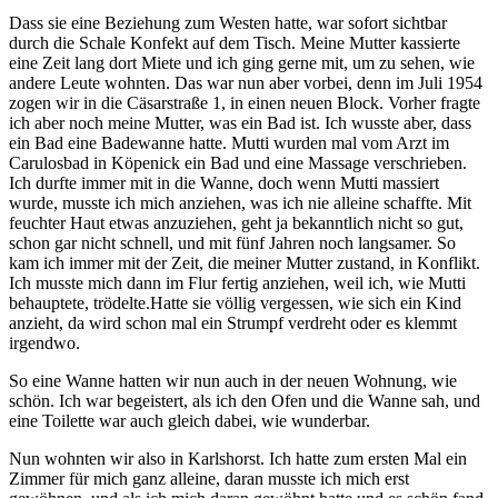
Dass sie eine Beziehung zum Westen hatte, war sofort sichtbar
durch die Schale Konfekt auf dem Tisch. Meine Mutter kassierte
eine Zeit lang dort Miete und ich ging gerne mit, um zu sehen, wie
andere Leute wohnten. Das war nun aber vorbei, denn im Juli 1954
zogen wir in die Cäsarstraße 1, in einen neuen Block. Vorher fragte
ich aber noch meine Mutter, was ein Bad ist. Ich wusste aber, dass
ein Bad eine Badewanne hatte. Mutti wurden mal vom Arzt im
Carulosbad in Köpenick ein Bad und eine Massage verschrieben.
Ich durfte immer mit in die Wanne, doch wenn Mutti massiert
wurde, musste ich mich anziehen, was ich nie alleine schaffte. Mit
feuchter Haut etwas anzuziehen, geht ja bekanntlich nicht so gut,
schon gar nicht schnell, und mit fünf Jahren noch langsamer. So
kam ich immer mit der Zeit, die meiner Mutter zustand, in Konflikt.
Ich musste mich dann im Flur fertig anziehen, weil ich, wie Mutti
behauptete, trödelte.Hatte sie völlig vergessen, wie sich ein Kind
anzieht, da wird schon mal ein Strumpf verdreht oder es klemmt
irgendwo.
So eine Wanne hatten wir nun auch in der neuen Wohnung, wie
schön. Ich war begeistert, als ich den Ofen und die Wanne sah, und
eine Toilette war auch gleich dabei, wie wunderbar.
Nun wohnten wir also in Karlshorst. Ich hatte zum ersten Mal ein
Zimmer für mich ganz alleine, daran musste ich mich erst