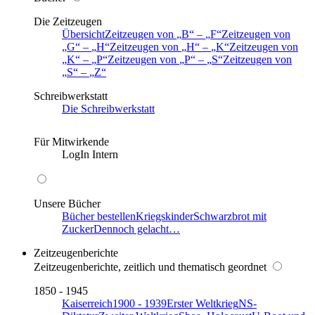
Die Zeitzeugen
Übersicht
Zeitzeugen von
B
–
F
Zeitzeugen von
G
–
H
Zeitzeugen von
H
–
K
Zeitzeugen von
K
–
P
Zeitzeugen von
P
–
S
Zeitzeugen von
S
–
Z
Schreibwerkstatt
Die Schreibwerkstatt
Für Mitwirkende
LogIn Intern
Unsere Bücher
Bücher bestellen
Kriegskinder
Schwarzbrot mit
Zucker
Dennoch gelacht…
Zeitzeugenberichte
Zeitzeugenberichte, zeitlich und thematisch geordnet
1850 - 1945
Kaiserreich
1900 - 1939
Erster Weltkrieg
NS-