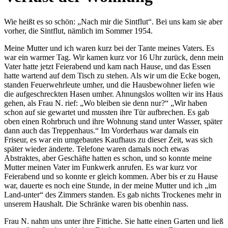
Wie heißt es so schön: „Nach mir die Sintflut“. Bei uns kam sie aber
vorher, die Sintflut, nämlich im Sommer 1954.
Meine Mutter und ich waren kurz bei der Tante meines Vaters. Es
war ein warmer Tag. Wir kamen kurz vor 16 Uhr zurück, denn mein
Vater hatte jetzt Feierabend und kam nach Hause, und das Essen
hatte wartend auf dem Tisch zu stehen. Als wir um die Ecke bogen,
standen Feuerwehrleute umher, und die Hausbewohner liefen wie
die aufgeschreckten Hasen umher. Ahnungslos wollten wir ins Haus
gehen, als Frau N. rief: „Wo bleiben sie denn nur?“ „Wir haben
schon auf sie gewartet und mussten ihre Tür aufbrechen. Es gab
oben einen Rohrbruch und ihre Wohnung stand unter Wasser, später
dann auch das Treppenhaus.“ Im Vorderhaus war damals ein
Friseur, es war ein umgebautes Kaufhaus zu dieser Zeit, was sich
später wieder änderte. Telefone waren damals noch etwas
Abstraktes, aber Geschäfte hatten es schon, und so konnte meine
Mutter meinen Vater im Funkwerk anrufen. Es war kurz vor
Feierabend und so konnte er gleich kommen. Aber bis er zu Hause
war, dauerte es noch eine Stunde, in der meine Mutter und ich „im
Land-unter“ des Zimmers standen. Es gab nichts Trockenes mehr in
unserem Haushalt. Die Schränke waren bis obenhin nass.
Frau N. nahm uns unter ihre Fittiche. Sie hatte einen Garten und ließ