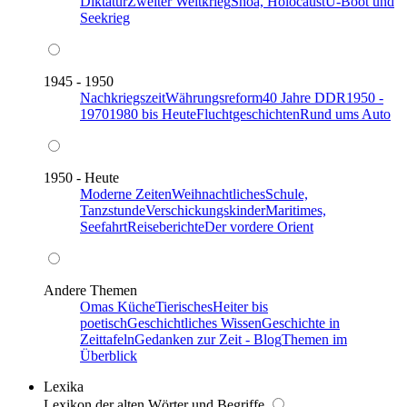
Diktatur
Zweiter Weltkrieg
Shoa, Holocaust
U-Boot und
Seekrieg
1945 - 1950
Nachkriegszeit
Währungsreform
40 Jahre DDR
1950 -
1970
1980 bis Heute
Fluchtgeschichten
Rund ums Auto
1950 - Heute
Moderne Zeiten
Weihnachtliches
Schule,
Tanzstunde
Verschickungskinder
Maritimes,
Seefahrt
Reiseberichte
Der vordere Orient
Andere Themen
Omas Küche
Tierisches
Heiter bis
poetisch
Geschichtliches Wissen
Geschichte in
Zeittafeln
Gedanken zur Zeit - Blog
Themen im
Überblick
Lexika
Lexikon der alten Wörter und Begriffe