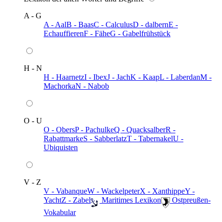
A - G
A - Aal
B - Baas
C - Calculus
D - dalbern
E -
Echauffieren
F - Fähe
G - Gabelfrühstück
H - N
H - Haarnetz
I - Ibex
J - Jach
K - Kaap
L - Laberdan
M -
Machorka
N - Nabob
O - U
O - Obers
P - Pachulke
Q - Quacksalber
R -
Rabattmarke
S - Sabberlatz
T - Tabernakel
U -
Ubiquisten
V - Z
V - Vabanque
W - Wackelpeter
X - Xanthippe
Y -
Yacht
Z - Zabel
️ Maritimes Lexikon
️ Ostpreußen-
Vokabular