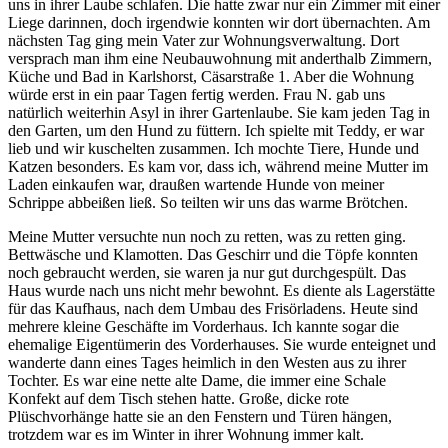
uns in ihrer Laube schlafen. Die hatte zwar nur ein Zimmer mit einer
Liege darinnen, doch irgendwie konnten wir dort übernachten. Am
nächsten Tag ging mein Vater zur Wohnungsverwaltung. Dort
versprach man ihm eine Neubauwohnung mit anderthalb Zimmern,
Küche und Bad in Karlshorst, Cäsarstraße 1. Aber die Wohnung
würde erst in ein paar Tagen fertig werden. Frau N. gab uns
natürlich weiterhin Asyl in ihrer Gartenlaube. Sie kam jeden Tag in
den Garten, um den Hund zu füttern. Ich spielte mit Teddy, er war
lieb und wir kuschelten zusammen. Ich mochte Tiere, Hunde und
Katzen besonders. Es kam vor, dass ich, während meine Mutter im
Laden einkaufen war, draußen wartende Hunde von meiner
Schrippe abbeißen ließ. So teilten wir uns das warme Brötchen.
Meine Mutter versuchte nun noch zu retten, was zu retten ging.
Bettwäsche und Klamotten. Das Geschirr und die Töpfe konnten
noch gebraucht werden, sie waren ja nur gut durchgespült. Das
Haus wurde nach uns nicht mehr bewohnt. Es diente als Lagerstätte
für das Kaufhaus, nach dem Umbau des Frisörladens. Heute sind
mehrere kleine Geschäfte im Vorderhaus. Ich kannte sogar die
ehemalige Eigentümerin des Vorderhauses. Sie wurde enteignet und
wanderte dann eines Tages heimlich in den Westen aus zu ihrer
Tochter. Es war eine nette alte Dame, die immer eine Schale
Konfekt auf dem Tisch stehen hatte. Große, dicke rote
Plüschvorhänge hatte sie an den Fenstern und Türen hängen,
trotzdem war es im Winter in ihrer Wohnung immer kalt.