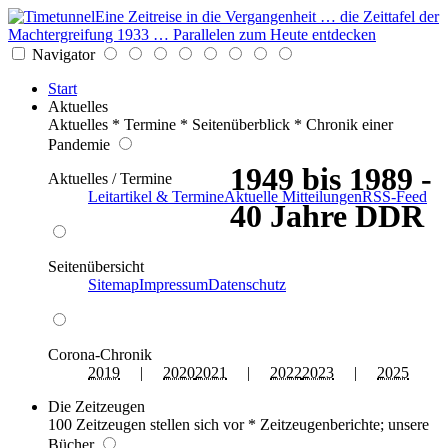
Eine Zeitreise in die Vergangenheit … die Zeittafel der
Machtergreifung 1933 … Parallelen zum Heute entdecken
Navigator
Start
Aktuelles
Aktuelles * Termine * Seitenüberblick * Chronik einer
Pandemie
1949 bis 1989 -
Aktuelles / Termine
Leitartikel & Termine
Aktuelle Mitteilungen
RSS-Feed
40 Jahre DDR
Seitenübersicht
Sitemap
Impressum
Datenschutz
Corona-Chronik
2019
|
2020
2021
|
2022
2023
|
2025
Die Zeitzeugen
100 Zeitzeugen stellen sich vor * Zeitzeugenberichte; unsere
Bücher