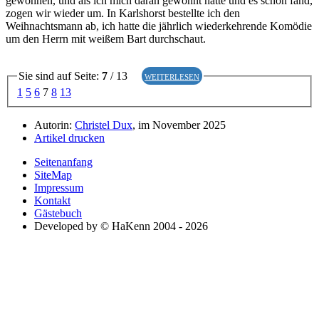
gewöhnen, und als ich mich daran gewöhnt hatte und es schön fand,
zogen wir wieder um. In Karlshorst bestellte ich den
Weihnachtsmann ab, ich hatte die jährlich wiederkehrende Komödie
um den Herrn mit weißem Bart durchschaut.
Sie sind auf Seite:
7
/ 13
weiterlesen
1
5
6
7
8
13
Autorin:
Christel Dux
, im November 2025
Artikel drucken
Seitenanfang
SiteMap
Impressum
Kontakt
Gästebuch
Developed by © HaKenn 2004 - 2026