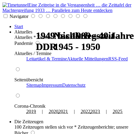
Eine Zeitreise in die Vergangenheit … die Zeittafel der
Machtergreifung 1933 … Parallelen zum Heute entdecken
Navigator
Start
Aktuelles
1949 bis 1989 - 40 Jahre
1949 bis 1989 - 40 Jahre
1949 bis 1989 - 40 Jahre
1949 bis 1989 - 40 Jahre
Nachkriegszeit
Nachkriegszeit
Aktuelles * Termine * Seitenüberblick * Chronik einer
Pandemie
DDR
DDR
DDR
DDR
1945 - 1950
1945 - 1950
Aktuelles / Termine
Leitartikel & Termine
Aktuelle Mitteilungen
RSS-Feed
Seitenübersicht
Sitemap
Impressum
Datenschutz
Corona-Chronik
2019
|
2020
2021
|
2022
2023
|
2025
Die Zeitzeugen
100 Zeitzeugen stellen sich vor * Zeitzeugenberichte; unsere
Bücher