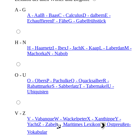
A - G
A - Aal
B - Baas
C - Calculus
D - dalbern
E -
Echauffieren
F - Fähe
G - Gabelfrühstück
H - N
H - Haarnetz
I - Ibex
J - Jach
K - Kaap
L - Laberdan
M -
Machorka
N - Nabob
O - U
O - Obers
P - Pachulke
Q - Quacksalber
R -
Rabattmarke
S - Sabberlatz
T - Tabernakel
U -
Ubiquisten
V - Z
V - Vabanque
W - Wackelpeter
X - Xanthippe
Y -
Yacht
Z - Zabel
️ Maritimes Lexikon
️ Ostpreußen-
Vokabular