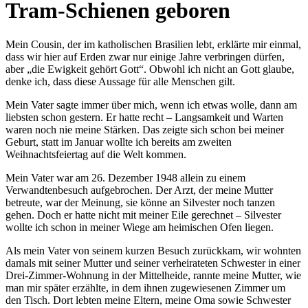
Tram-Schienen geboren
Mein Cousin, der im katholischen Brasilien lebt, erklärte mir einmal,
dass wir hier auf Erden zwar nur einige Jahre verbringen dürfen,
aber „die Ewigkeit gehört Gott“. Obwohl ich nicht an Gott glaube,
denke ich, dass diese Aussage für alle Menschen gilt.
Mein Vater sagte immer über mich, wenn ich etwas wolle, dann am
liebsten schon gestern. Er hatte recht – Langsamkeit und Warten
waren noch nie meine Stärken. Das zeigte sich schon bei meiner
Geburt, statt im Januar wollte ich bereits am zweiten
Weihnachtsfeiertag auf die Welt kommen.
Mein Vater war am 26. Dezember 1948 allein zu einem
Verwandtenbesuch aufgebrochen. Der Arzt, der meine Mutter
betreute, war der Meinung, sie könne an Silvester noch tanzen
gehen. Doch er hatte nicht mit meiner Eile gerechnet – Silvester
wollte ich schon in meiner Wiege am heimischen Ofen liegen.
Als mein Vater von seinem kurzen Besuch zurückkam, wir wohnten
damals mit seiner Mutter und seiner verheirateten Schwester in einer
Drei-Zimmer-Wohnung in der Mittelheide, rannte meine Mutter, wie
man mir später erzählte, in dem ihnen zugewiesenen Zimmer um
den Tisch. Dort lebten meine Eltern, meine Oma sowie Schwester