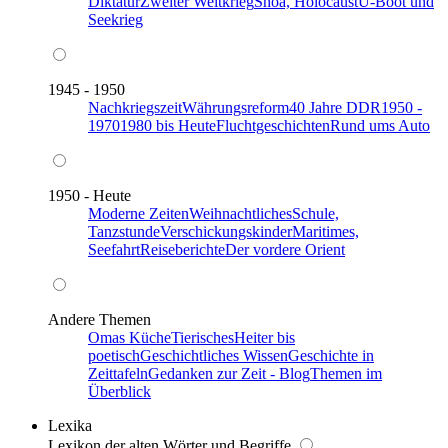
Diktatur
Zweiter Weltkrieg
Shoa, Holocaust
U-Boot und
Seekrieg
1945 - 1950
Nachkriegszeit
Währungsreform
40 Jahre DDR
1950 -
1970
1980 bis Heute
Fluchtgeschichten
Rund ums Auto
1950 - Heute
Moderne Zeiten
Weihnachtliches
Schule,
Tanzstunde
Verschickungskinder
Maritimes,
Seefahrt
Reiseberichte
Der vordere Orient
Andere Themen
Omas Küche
Tierisches
Heiter bis
poetisch
Geschichtliches Wissen
Geschichte in
Zeittafeln
Gedanken zur Zeit - Blog
Themen im
Überblick
Lexika
Lexikon der alten Wörter und Begriffe