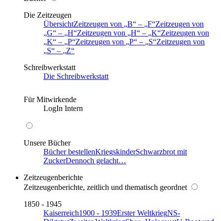
Die Zeitzeugen
Übersicht
Zeitzeugen von
B
–
F
Zeitzeugen von
G
–
H
Zeitzeugen von
H
–
K
Zeitzeugen von
K
–
P
Zeitzeugen von
P
–
S
Zeitzeugen von
S
–
Z
Schreibwerkstatt
Die Schreibwerkstatt
Für Mitwirkende
LogIn Intern
Unsere Bücher
Bücher bestellen
Kriegskinder
Schwarzbrot mit
Zucker
Dennoch gelacht…
Zeitzeugenberichte
Zeitzeugenberichte, zeitlich und thematisch geordnet
1850 - 1945
Kaiserreich
1900 - 1939
Erster Weltkrieg
NS-