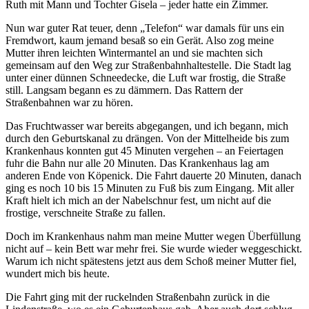
Ruth mit Mann und Tochter Gisela – jeder hatte ein Zimmer.
Nun war guter Rat teuer, denn „Telefon“ war damals für uns ein
Fremdwort, kaum jemand besaß so ein Gerät. Also zog meine
Mutter ihren leichten Wintermantel an und sie machten sich
gemeinsam auf den Weg zur Straßenbahnhaltestelle. Die Stadt lag
unter einer dünnen Schneedecke, die Luft war frostig, die Straße
still. Langsam begann es zu dämmern. Das Rattern der
Straßenbahnen war zu hören.
Das Fruchtwasser war bereits abgegangen, und ich begann, mich
durch den Geburtskanal zu drängen. Von der Mittelheide bis zum
Krankenhaus konnten gut 45 Minuten vergehen – an Feiertagen
fuhr die Bahn nur alle 20 Minuten. Das Krankenhaus lag am
anderen Ende von Köpenick. Die Fahrt dauerte 20 Minuten, danach
ging es noch 10 bis 15 Minuten zu Fuß bis zum Eingang. Mit aller
Kraft hielt ich mich an der Nabelschnur fest, um nicht auf die
frostige, verschneite Straße zu fallen.
Doch im Krankenhaus nahm man meine Mutter wegen Überfüllung
nicht auf – kein Bett war mehr frei. Sie wurde wieder weggeschickt.
Warum ich nicht spätestens jetzt aus dem Schoß meiner Mutter fiel,
wundert mich bis heute.
Die Fahrt ging mit der ruckelnden Straßenbahn zurück in die