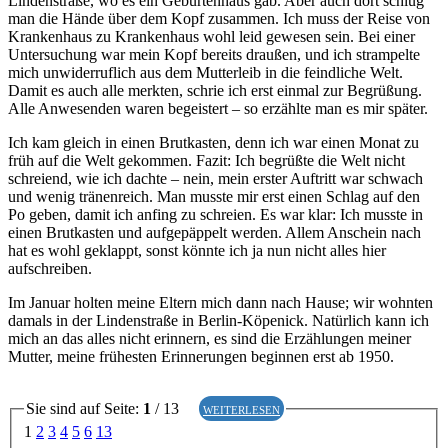
Lindenstraße, wo es ein Geburtenhaus gab. Aber auch dort schlug
man die Hände über dem Kopf zusammen. Ich muss der Reise von
Krankenhaus zu Krankenhaus wohl leid gewesen sein. Bei einer
Untersuchung war mein Kopf bereits draußen, und ich strampelte
mich unwiderruflich aus dem Mutterleib in die feindliche Welt.
Damit es auch alle merkten, schrie ich erst einmal zur Begrüßung.
Alle Anwesenden waren begeistert – so erzählte man es mir später.
Ich kam gleich in einen Brutkasten, denn ich war einen Monat zu
früh auf die Welt gekommen. Fazit: Ich begrüßte die Welt nicht
schreiend, wie ich dachte – nein, mein erster Auftritt war schwach
und wenig tränenreich. Man musste mir erst einen Schlag auf den
Po geben, damit ich anfing zu schreien. Es war klar: Ich musste in
einen Brutkasten und aufgepäppelt werden. Allem Anschein nach
hat es wohl geklappt, sonst könnte ich ja nun nicht alles hier
aufschreiben.
Im Januar holten meine Eltern mich dann nach Hause; wir wohnten
damals in der Lindenstraße in Berlin-Köpenick. Natürlich kann ich
mich an das alles nicht erinnern, es sind die Erzählungen meiner
Mutter, meine frühesten Erinnerungen beginnen erst ab 1950.
Sie sind auf Seite:
1
/ 13
weiterlesen
1
2
3
4
5
6
13