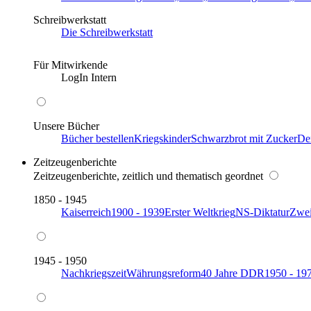
Schreibwerkstatt
Die Schreibwerkstatt
Für Mitwirkende
LogIn Intern
Unsere Bücher
Bücher bestellen
Kriegskinder
Schwarzbrot mit Zucker
De
Zeitzeugenberichte
Zeitzeugenberichte, zeitlich und thematisch geordnet
1850 - 1945
Kaiserreich
1900 - 1939
Erster Weltkrieg
NS-Diktatur
Zwei
1945 - 1950
Nachkriegszeit
Währungsreform
40 Jahre DDR
1950 - 19