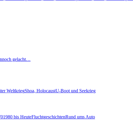
nnoch gelacht…
ter Weltkrieg
Shoa, Holocaust
U-Boot und Seekrieg
70
1980 bis Heute
Fluchtgeschichten
Rund ums Auto