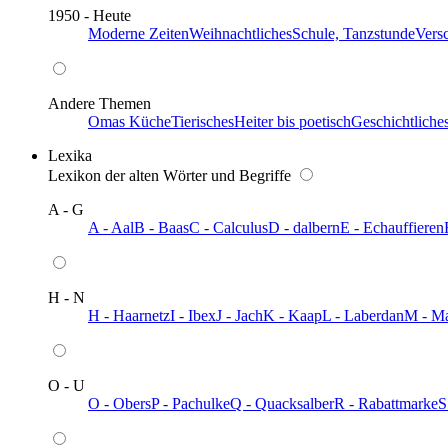
1950 - Heute
Moderne Zeiten
Weihnachtliches
Schule, Tanzstunde
Vers
Andere Themen
Omas Küche
Tierisches
Heiter bis poetisch
Geschichtliche
Lexika
Lexikon der alten Wörter und Begriffe
A - G
A - Aal
B - Baas
C - Calculus
D - dalbern
E - Echauffieren
H - N
H - Haarnetz
I - Ibex
J - Jach
K - Kaap
L - Laberdan
M - M
O - U
O - Obers
P - Pachulke
Q - Quacksalber
R - Rabattmarke
S