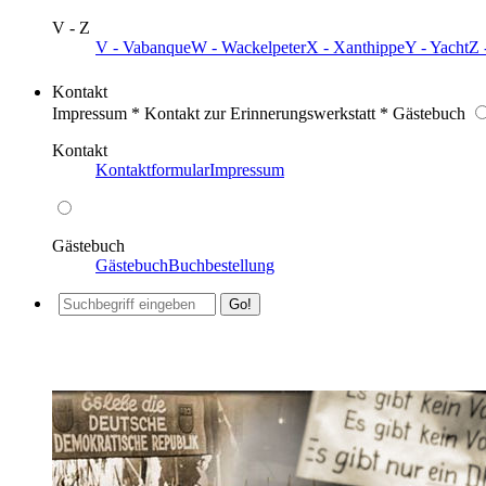
V - Z
V - Vabanque
W - Wackelpeter
X - Xanthippe
Y - Yacht
Z 
Kontakt
Impressum * Kontakt zur Erinnerungswerkstatt * Gästebuch
Kontakt
Kontaktformular
Impressum
Gästebuch
Gästebuch
Buchbestellung