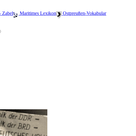
- Zabel
️ Maritimes Lexikon
️ Ostpreußen-Vokabular