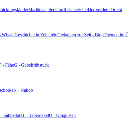
chickungskinder
Maritimes, Seefahrt
Reiseberichte
Der vordere Orient
s Wissen
Geschichte in Zeittafeln
Gedanken zur Zeit - Blog
Themen im Ü
F - Fähe
G - Gabelfrühstück
achorka
N - Nabob
 - Sabberlatz
T - Tabernakel
U - Ubiquisten