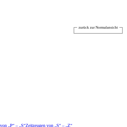
zurück zur Normalansicht
 von
P
–
S
Zeitzeugen von
S
–
Z