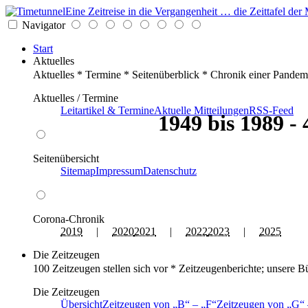
Eine Zeitreise in die Vergangenheit … die Zeittafel d
Navigator
Start
Aktuelles
Aktuelles * Termine * Seitenüberblick * Chronik einer Pandem
Aktuelles / Termine
Leitartikel & Termine
Aktuelle Mitteilungen
RSS-Feed
1949 bis 1989 -
Seitenübersicht
Sitemap
Impressum
Datenschutz
Corona-Chronik
2019
|
2020
2021
|
2022
2023
|
2025
Die Zeitzeugen
100 Zeitzeugen stellen sich vor * Zeitzeugenberichte; unsere B
Die Zeitzeugen
Übersicht
Zeitzeugen von
B
–
F
Zeitzeugen von
G