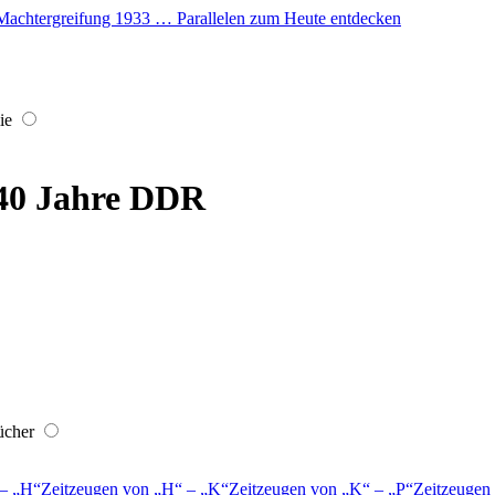
er Machtergreifung 1933 … Parallelen zum Heute entdecken
ie
 40 Jahre DDR
ücher
–
H
Zeitzeugen von
H
–
K
Zeitzeugen von
K
–
P
Zeitzeugen