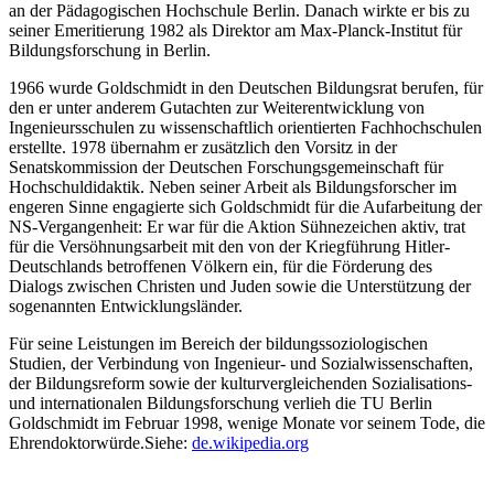
an der Pädagogischen Hochschule Berlin. Danach wirkte er bis zu
seiner Emeritierung 1982 als Direktor am Max-Planck-Institut für
Bildungsforschung in Berlin.
1966 wurde Goldschmidt in den Deutschen Bildungsrat berufen, für
den er unter anderem Gutachten zur Weiterentwicklung von
Ingenieursschulen zu wissenschaftlich orientierten Fachhochschulen
erstellte. 1978 übernahm er zusätzlich den Vorsitz in der
Senatskommission der Deutschen Forschungsgemeinschaft für
Hochschuldidaktik. Neben seiner Arbeit als Bildungsforscher im
engeren Sinne engagierte sich Goldschmidt für die Aufarbeitung der
NS-Vergangenheit: Er war für die Aktion Sühnezeichen aktiv, trat
für die Versöhnungsarbeit mit den von der Kriegführung Hitler-
Deutschlands betroffenen Völkern ein, für die Förderung des
Dialogs zwischen Christen und Juden sowie die Unterstützung der
sogenannten Entwicklungsländer.
Für seine Leistungen im Bereich der bildungssoziologischen
Studien, der Verbindung von Ingenieur- und Sozialwissenschaften,
der Bildungsreform sowie der kulturvergleichenden Sozialisations-
und internationalen Bildungsforschung verlieh die TU Berlin
Goldschmidt im Februar 1998, wenige Monate vor seinem Tode, die
Ehrendoktorwürde.
Siehe:
de.wikipedia.org