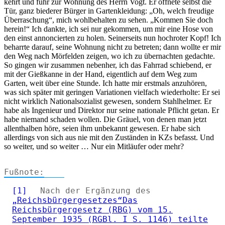
kehrt und fuhr zur Wohnung des Herrn Vogt. Er öffnete selbst die
Tür, ganz biederer Bürger in Gartenkleidung:
Oh, welch freudige
Überraschung
, mich wohlbehalten zu sehen.
Kommen Sie doch
herein!
Ich dankte, ich sei nur gekommen, um mir eine Hose von
den einst annoncierten zu holen. Seinerseits nun hochroter Kopf! Ich
beharrte darauf, seine Wohnung nicht zu betreten; dann wollte er mir
den Weg nach Mörfelden zeigen, wo ich zu übernachten gedachte.
So gingen wir zusammen nebenher, ich das Fahrrad schiebend, er
mit der Gießkanne in der Hand, eigentlich auf dem Weg zum
Garten, weit über eine Stunde. Ich hatte mir erstmals anzuhören,
was sich später mit geringen Variationen vielfach wiederholte: Er sei
nicht wirklich Nationalsozialist gewesen, sondern Stahlhelmer. Er
habe als Ingenieur und Direktor nur seine nationale Pflicht getan. Er
habe niemand schaden wollen. Die Gräuel, von denen man jetzt
allenthalben höre, seien ihm unbekannt gewesen. Er habe sich
allerdings von sich aus nie mit den Zuständen in KZs befasst. Und
so weiter, und so weiter … Nur ein Mitläufer oder mehr?
[1]
Nach der Ergänzung des
Reichsbürgergesetzes
Das
Reichsbürgergesetz (RBG) vom 15.
September 1935 (RGBl. I S. 1146) teilte