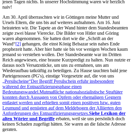
jenen Tagen nichts. In unserer Hochstimmung waren wir herzlich
naiv!
Am 30. April überraschten wir in Göttingen meine Mutter und
Ursels Eltern, die uns bis auf weiteres aufnahmen. Am 16. Juni
heirateten wir. Die Tapete an der Wand hinter dem Standesbeamten
zeigte zwei blasse Vierecke. Die Bilder von Hitler und Göring
waren abgenommen. Sie hatten dort wie die
Schrift an der
Wand
[2]
gehangen, die einst König Belsazar sein nahes Ende
prophezeit hatte. Aber hier hatte sie bis vor wenigen Wochen kaum
jemand so verstehen wollen. Der Standesbeamte war im Dritten
Reich angewiesen, eine braune Kurzpredigt zu halten. Nun nutzte er
daraus noch Versatzstücke, um uns zu ermahnen, uns am
Wiederaufbau tatkräftig zu beteiligen. Zu Hause tauchten bald jene
Parteigenossen (PG's), einstige Vorgesetzte auf, die von uns
Persilscheine
Der Begriff Persilschein erfuhr insbesondere
während der Entnazifizierungsphase einen
Bedeutungswandel.Mutmaßliche nationalsozialistische Straftäter
konnten durch Aussagen von Opfern oder ehemaligen Gegnern
entlastet werden und erhielten somit einen positiven bzw. guten
Leumund und genügten auf dem Meldebogen der Alliierten den
Anforderungen des Entnazifizierungsgesetzes.
Siehe Lexikon der
alten Wörter und Begriffe
erbaten, weil sie uns persönlich doch
keinen Schaden zugefügt hätten. Sie waren an die falsche Adresse
geraten.