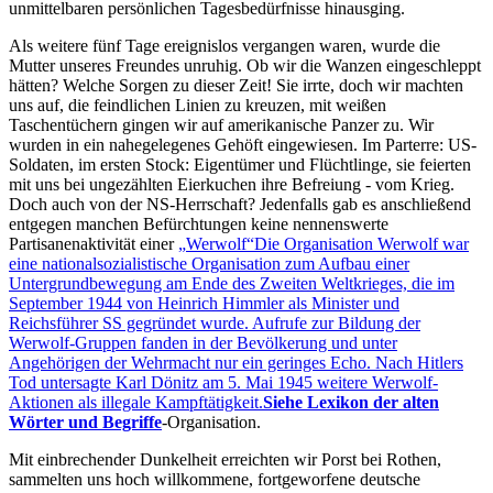
unmittelbaren persönlichen Tagesbedürfnisse hinausging.
Als weitere fünf Tage ereignislos vergangen waren, wurde die
Mutter unseres Freundes unruhig. Ob wir die Wanzen eingeschleppt
hätten? Welche Sorgen zu dieser Zeit! Sie irrte, doch wir machten
uns auf, die feindlichen Linien zu kreuzen, mit weißen
Taschentüchern gingen wir auf amerikanische Panzer zu. Wir
wurden in ein nahegelegenes Gehöft eingewiesen. Im Parterre: US-
Soldaten, im ersten Stock: Eigentümer und Flüchtlinge, sie feierten
mit uns bei ungezählten Eierkuchen ihre Befreiung - vom Krieg.
Doch auch von der NS-Herrschaft? Jedenfalls gab es anschließend
entgegen manchen Befürchtungen keine nennenswerte
Partisanenaktivität einer
Werwolf
Die Organisation Werwolf war
eine nationalsozialistische Organisation zum Aufbau einer
Untergrundbewegung am Ende des Zweiten Weltkrieges, die im
September 1944 von Heinrich Himmler als Minister und
Reichsführer SS gegründet wurde. Aufrufe zur Bildung der
Werwolf-Gruppen fanden in der Bevölkerung und unter
Angehörigen der Wehrmacht nur ein geringes Echo. Nach Hitlers
Tod untersagte Karl Dönitz am 5. Mai 1945 weitere Werwolf-
Aktionen als illegale Kampftätigkeit.
Siehe Lexikon der alten
Wörter und Begriffe
-Organisation.
Mit einbrechender Dunkelheit erreichten wir Porst bei Rothen,
sammelten uns hoch willkommene, fortgeworfene deutsche