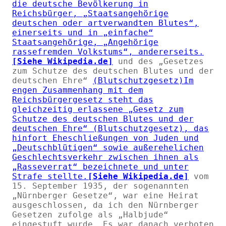
die deutsche Bevölkerung in
Reichsbürger,
Staatsangehörige
deutschen oder artverwandten Blutes
,
einerseits und in
einfache
Staatsangehörige,
Angehörige
rassefremden Volkstums
, andererseits.
[Siehe Wikipedia.de]
und des
Gesetzes
zum Schutze des deutschen Blutes und der
deutschen Ehre
(Blutschutzgesetz)
Im
engen Zusammenhang mit dem
Reichsbürgergesetz steht das
gleichzeitig erlassene
Gesetz zum
Schutze des deutschen Blutes und der
deutschen Ehre
(Blutschutzgesetz), das
hinfort Eheschließungen von Juden und
Deutschblütigen
sowie außerehelichen
Geschlechtsverkehr zwischen ihnen als
Rasseverrat
bezeichnete und unter
Strafe stellte.
[Siehe Wikipedia.de]
vom
15. September 1935, der sogenannten
Nürnberger Gesetze
, war eine Heirat
ausgeschlossen, da ich den Nürnberger
Gesetzen zufolge als
Halbjude
eingestuft wurde. Es war danach verboten