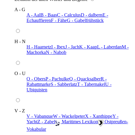
A - G
A - Aal
B - Baas
C - Calculus
D - dalbern
E -
Echauffieren
F - Fähe
G - Gabelfrühstück
H - N
H - Haarnetz
I - Ibex
J - Jach
K - Kaap
L - Laberdan
M -
Machorka
N - Nabob
O - U
O - Obers
P - Pachulke
Q - Quacksalber
R -
Rabattmarke
S - Sabberlatz
T - Tabernakel
U -
Ubiquisten
V - Z
V - Vabanque
W - Wackelpeter
X - Xanthippe
Y -
Yacht
Z - Zabel
️ Maritimes Lexikon
️ Ostpreußen-
Vokabular