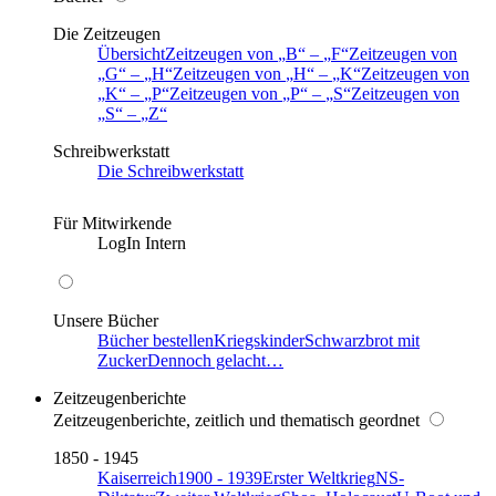
Die Zeitzeugen
Übersicht
Zeitzeugen von
B
–
F
Zeitzeugen von
G
–
H
Zeitzeugen von
H
–
K
Zeitzeugen von
K
–
P
Zeitzeugen von
P
–
S
Zeitzeugen von
S
–
Z
Schreibwerkstatt
Die Schreibwerkstatt
Für Mitwirkende
LogIn Intern
Unsere Bücher
Bücher bestellen
Kriegskinder
Schwarzbrot mit
Zucker
Dennoch gelacht…
Zeitzeugenberichte
Zeitzeugenberichte, zeitlich und thematisch geordnet
1850 - 1945
Kaiserreich
1900 - 1939
Erster Weltkrieg
NS-