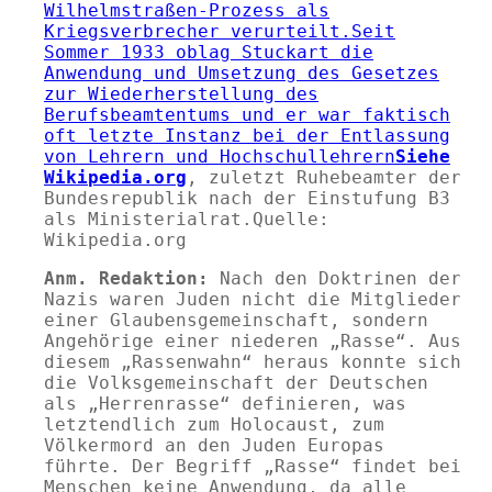
Wilhelmstraßen-Prozess als
Kriegsverbrecher verurteilt.Seit
Sommer 1933 oblag Stuckart die
Anwendung und Umsetzung des Gesetzes
zur Wiederherstellung des
Berufsbeamtentums und er war faktisch
oft letzte Instanz bei der Entlassung
von Lehrern und Hochschullehrern
Siehe
Wikipedia.org
, zuletzt Ruhebeamter der
Bundesrepublik nach der Einstufung B3
als Ministerialrat.
Quelle:
Wikipedia.org
Anm. Redaktion:
Nach den Doktrinen der
Nazis waren Juden nicht die Mitglieder
einer Glaubensgemeinschaft, sondern
Angehörige einer niederen
Rasse
. Aus
diesem
Rassenwahn
heraus konnte sich
die Volksgemeinschaft der Deutschen
als
Herrenrasse
definieren, was
letztendlich zum Holocaust, zum
Völkermord an den Juden Europas
führte. Der Begriff
Rasse
findet bei
Menschen keine Anwendung, da alle