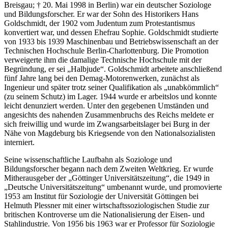
Breisgau; † 20. Mai 1998 in Berlin) war ein deutscher Soziologe
und Bildungsforscher. Er war der Sohn des Historikers Hans
Goldschmidt, der 1902 vom Judentum zum Protestantismus
konvertiert war, und dessen Ehefrau Sophie. Goldschmidt studierte
von 1933 bis 1939 Maschinenbau und Betriebswissenschaft an der
Technischen Hochschule Berlin-Charlottenburg. Die Promotion
verweigerte ihm die damalige Technische Hochschule mit der
Begründung, er sei
Halbjude
. Goldschmidt arbeitete anschließend
fünf Jahre lang bei den Demag-Motorenwerken, zunächst als
Ingenieur und später trotz seiner Qualifikation als
unabkömmlich
(zu seinem Schutz) im Lager. 1944 wurde er arbeitslos und konnte
leicht denunziert werden. Unter den gegebenen Umständen und
angesichts des nahenden Zusammenbruchs des Reichs meldete er
sich freiwillig und wurde im Zwangsarbeitslager bei Burg in der
Nähe von Magdeburg bis Kriegsende von den Nationalsozialisten
interniert.
Seine wissenschaftliche Laufbahn als Soziologe und
Bildungsforscher begann nach dem Zweiten Weltkrieg. Er wurde
Mitherausgeber der
Göttinger Universitätszeitung
, die 1949 in
Deutsche Universitätszeitung
umbenannt wurde, und promovierte
1953 am Institut für Soziologie der Universität Göttingen bei
Helmuth Plessner mit einer wirtschaftssoziologischen Studie zur
britischen Kontroverse um die Nationalisierung der Eisen- und
Stahlindustrie. Von 1956 bis 1963 war er Professor für Soziologie