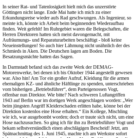
In seiner Rat- und Tatenlosigkeit hielt mich das unzerstörte
Göttingen nicht lange. Ende Mai hatte ich mich zu einer
Erkundungsreise wieder aufs Rad geschwungen. Als Ingenieur, so
meinte ich, könnte ich Arbeit beim beginnenden Wiederaufbau
finden. Weit gefehlt! Im Ruhrgebiet waren die Belegschaften, die
Herren Direktoren hatten sich meist davongemacht, mit
Aufräumungs- und Reparaturarbeiten beschäftigt - bloß keine
Neueinstellungen! So auch hier Lähmung nicht unähnlich der des
Schmieds in Aken. Die Deutschen lagen am Boden. Die
Besatzungsmächte hatten das Sagen.
In Darmstadt befand sich das zweite Werk der DEMAG-
Motorenwerke, bei denen ich bis Oktober 1944 angestellt gewesen
war. Also hin! Am Tor ein großer Aufruf, Kleidung für die armen
ehemaligen KZ- und ähnliche Häftlinge zu spenden, unterschrieben
vom bisherigen
Betriebsführer
, dem Parteigenossen Vogt,
offenbar nun Direktor. Wie bitte? Nach schweren Luftangriffen
1943 auf Berlin war im dortigen Werk angeschlagen worden:
Wer
beim jüngsten Angriff Kleiderschaden erlitten habe, könne bei der
Direktion kostenlos eine Hose erhalten.
Ein Kollege, Mischling
wie ich, war ausgebombt worden; doch er traute sich nicht, um eine
Hose nachzusuchen. So ging ich für ihn zu Betriebsführer Vogt und
bekam selbstverständlich einen abschlägigen Bescheid! Jetzt, am
Spätnachmittag des 1. Juni 1945, machte ich am Werkstor sofort