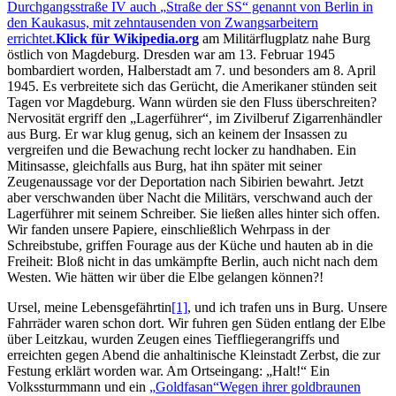
Durchgangsstraße IV auch
Straße der SS
genannt von Berlin in
den Kaukasus, mit zehntausenden von Zwangsarbeitern
errichtet.
Klick für Wikipedia.org
am Militärflugplatz nahe Burg
östlich von Magdeburg. Dresden war am 13. Februar 1945
bombardiert worden, Halberstadt am 7. und besonders am 8. April
1945. Es verbreitete sich das Gerücht, die Amerikaner stünden seit
Tagen vor Magdeburg. Wann würden sie den Fluss überschreiten?
Nervosität ergriff den
Lagerführer
, im Zivilberuf Zigarrenhändler
aus Burg. Er war klug genug, sich an keinem der Insassen zu
vergreifen und die Bewachung recht locker zu handhaben. Ein
Mitinsasse, gleichfalls aus Burg, hat ihn später mit seiner
Zeugenaussage vor der Deportation nach Sibirien bewahrt. Jetzt
aber verschwanden über Nacht die Militärs, verschwand auch der
Lagerführer mit seinem Schreiber. Sie ließen alles hinter sich offen.
Wir fanden unsere Papiere, einschließlich Wehrpass in der
Schreibstube, griffen Fourage aus der Küche und hauten ab in die
Freiheit: Bloß nicht in das umkämpfte Berlin, auch nicht nach dem
Westen. Wie hätten wir über die Elbe gelangen können?!
Ursel, meine Lebensgefährtin
[1]
, und ich trafen uns in Burg. Unsere
Fahrräder waren schon dort. Wir fuhren gen Süden entlang der Elbe
über Leitzkau, wurden Zeugen eines Tieffliegerangriffs und
erreichten gegen Abend die anhaltinische Kleinstadt Zerbst, die zur
Festung erklärt worden war. Am Ortseingang:
Halt!
Ein
Volkssturmmann und ein
Goldfasan
Wegen ihrer goldbraunen