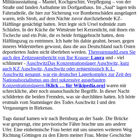
Militärausstattung – Mantel, Kochgeschirr, Verpflegung – von der
Straße und fanden Aufnahme im Dorfgasthaus. Im
Saal
lagen teils
Fahrradteile, die hier zur Sicherung vor Bombenschäden ausgelagert
waren, teils Stroh, auf dem Nächte zuvor durchziehende KZ-
Häftlinge genächtigt hatten. Jetzt legte sich Ursel todmüde zum
Schlafen. In der Küche die Wirtsleute bei Kerzenlicht, mit ihnen ein
Tscheche und ein Pole, die es beide fertiggebracht hatten, dem
Häftlingszug zu entrinnen. Ich hatte bis dahin geahnt, besser, gegen
inneres Widerstreben gewusst, dass die aus Deutschland nach Osten
deportierten Juden nicht überleben werden.
Theresienstadt
Lesen Sie
auch den Zeitzeugenbericht von Ilse Krause:
Laura
und - viel
schlimmer -
Auschwitz
Das Konzentrationslager Auschwitz, kurz
auch KZ Auschwitz, Auschwitz oder zeitgenössisch K.L.
Auschwitz genannt, war ein deutscher Lagerkomplex zur Zeit des
Nationalsozialismus aus drei sukzessive ausgebauten
Konzentrationslagern.
[Klick … für Wikipedia.org]
waren mir
schreckliche, aber noch unanschauliche Begriffe. In dieser Nacht
schilderten die beiden Fremden, was sie durchlitten hatten. Ich hörte
erstmals vom Stammlager des Todes Auschwitz I und den
Vergasungen in Birkenau.
Tags darauf kamen wir nach Bernburg an der Saale. Die Brücke
war gesprengt, eine provisorische Fähre brachte uns ans andere
Ufer. Eine einheimische Frau beriet mit uns unseren weiteren Weg
Richtung Göttingen zu den Eltern meiner Frau. Meine Geschichte