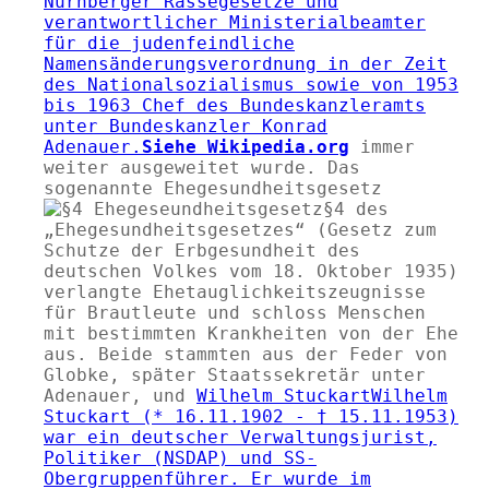
Nürnberger Rassegesetze und
verantwortlicher Ministerialbeamter
für die judenfeindliche
Namensänderungsverordnung in der Zeit
des Nationalsozialismus sowie von 1953
bis 1963 Chef des Bundeskanzleramts
unter Bundeskanzler Konrad
Adenauer.
Siehe Wikipedia.org
immer
weiter ausgeweitet wurde. Das
sogenannte
Ehegesundheitsgesetz
§4 des
Ehegesundheitsgesetzes
(Gesetz zum
Schutze der Erbgesundheit des
deutschen Volkes vom 18. Oktober 1935)
verlangte Ehetauglichkeitszeugnisse
für Brautleute und schloss Menschen
mit bestimmten Krankheiten von der Ehe
aus. Beide stammten aus der Feder von
Globke, später Staatssekretär unter
Adenauer, und
Wilhelm Stuckart
Wilhelm
Stuckart (* 16.11.1902 - † 15.11.1953)
war ein deutscher Verwaltungsjurist,
Politiker (NSDAP) und SS-
Obergruppenführer. Er wurde im