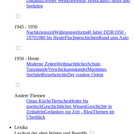
Diktatur
Zweiter Weltkrieg
Shoa, Holocaust
U-Boot und
Seekrieg
1945 - 1950
Nachkriegszeit
Währungsreform
40 Jahre DDR
1950 -
1970
1980 bis Heute
Fluchtgeschichten
Rund ums Auto
1950 - Heute
Moderne Zeiten
Weihnachtliches
Schule,
Tanzstunde
Verschickungskinder
Maritimes,
Seefahrt
Reiseberichte
Der vordere Orient
Andere Themen
Omas Küche
Tierisches
Heiter bis
poetisch
Geschichtliches Wissen
Geschichte in
Zeittafeln
Gedanken zur Zeit - Blog
Themen im
Überblick
Lexika
Lexikon der alten Wörter und Begriffe