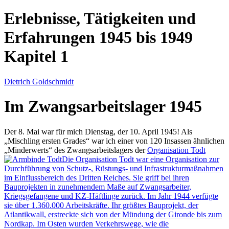
Erlebnisse, Tätigkeiten und
Erfahrungen 1945 bis 1949
Kapitel 1
Dietrich Goldschmidt
Im Zwangsarbeitslager 1945
Der 8. Mai war für mich Dienstag, der 10. April 1945! Als
Mischling ersten Grades
war ich einer von 120 Insassen ähnlichen
Minderwerts
des Zwangsarbeitslagers der
Organisation Todt
Die Organisation Todt war eine Organisation zur
Durchführung von Schutz-, Rüstungs- und Infrastrukturmaßnahmen
im Einflussbereich des Dritten Reiches. Sie griff bei ihren
Bauprojekten in zunehmendem Maße auf Zwangsarbeiter,
Kriegsgefangene und KZ-Häftlinge zurück. Im Jahr 1944 verfügte
sie über 1.360.000 Arbeitskräfte. Ihr größtes Bauprojekt, der
Atlantikwall, erstreckte sich von der Mündung der Gironde bis zum
Nordkap. Im Osten wurden Verkehrswege, wie die