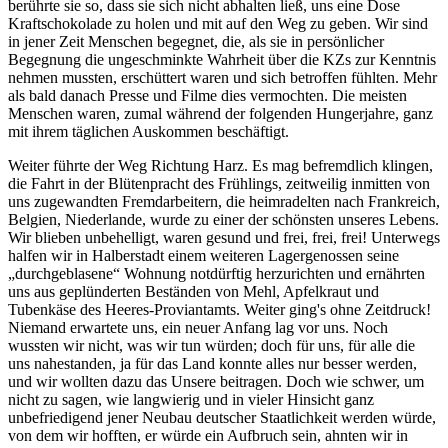
berührte sie so, dass sie sich nicht abhalten ließ, uns eine Dose
Kraftschokolade zu holen und mit auf den Weg zu geben. Wir sind
in jener Zeit Menschen begegnet, die, als sie in persönlicher
Begegnung die ungeschminkte Wahrheit über die KZs zur Kenntnis
nehmen mussten, erschüttert waren und sich betroffen fühlten. Mehr
als bald danach Presse und Filme dies vermochten. Die meisten
Menschen waren, zumal während der folgenden Hungerjahre, ganz
mit ihrem täglichen Auskommen beschäftigt.
Weiter führte der Weg Richtung Harz. Es mag befremdlich klingen,
die Fahrt in der Blütenpracht des Frühlings, zeitweilig inmitten von
uns zugewandten Fremdarbeitern, die heimradelten nach Frankreich,
Belgien, Niederlande, wurde zu einer der schönsten unseres Lebens.
Wir blieben unbehelligt, waren gesund und frei, frei, frei! Unterwegs
halfen wir in Halberstadt einem weiteren Lagergenossen seine
durchgeblasene
Wohnung notdürftig herzurichten und ernährten
uns aus geplünderten Beständen von Mehl, Apfelkraut und
Tubenkäse des Heeres-Proviantamts. Weiter ging's ohne Zeitdruck!
Niemand erwartete uns, ein neuer Anfang lag vor uns. Noch
wussten wir nicht, was wir tun würden; doch für uns, für alle die
uns nahestanden, ja für das Land konnte alles nur besser werden,
und wir wollten dazu das Unsere beitragen. Doch wie schwer, um
nicht zu sagen, wie langwierig und in vieler Hinsicht ganz
unbefriedigend jener Neubau deutscher Staatlichkeit werden würde,
von dem wir hofften, er würde ein Aufbruch sein, ahnten wir in