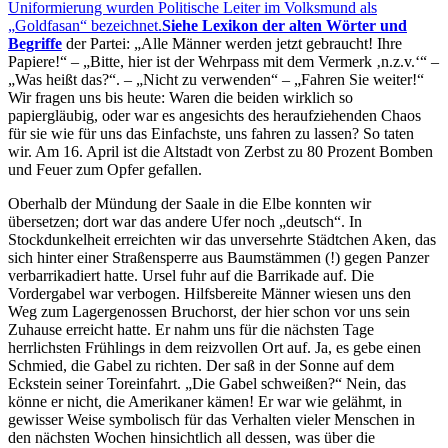
Uniformierung wurden Politische Leiter im Volksmund als
Goldfasan
bezeichnet.
Siehe Lexikon der alten Wörter und
Begriffe
der Partei:
Alle Männer werden jetzt gebraucht! Ihre
Papiere!
–
Bitte, hier ist der Wehrpass mit dem Vermerk
n.z.v.
–
Was heißt das?
. –
Nicht zu verwenden
–
Fahren Sie weiter!
Wir fragen uns bis heute: Waren die beiden wirklich so
papiergläubig, oder war es angesichts des heraufziehenden Chaos
für sie wie für uns das Einfachste, uns fahren zu lassen? So taten
wir. Am 16. April ist die Altstadt von Zerbst zu 80 Prozent Bomben
und Feuer zum Opfer gefallen.
Oberhalb der Mündung der Saale in die Elbe konnten wir
übersetzen; dort war das andere Ufer noch
deutsch
. In
Stockdunkelheit erreichten wir das unversehrte Städtchen Aken, das
sich hinter einer Straßensperre aus Baumstämmen (!) gegen Panzer
verbarrikadiert hatte. Ursel fuhr auf die Barrikade auf. Die
Vordergabel war verbogen. Hilfsbereite Männer wiesen uns den
Weg zum Lagergenossen Bruchorst, der hier schon vor uns sein
Zuhause erreicht hatte. Er nahm uns für die nächsten Tage
herrlichsten Frühlings in dem reizvollen Ort auf. Ja, es gebe einen
Schmied, die Gabel zu richten. Der saß in der Sonne auf dem
Eckstein seiner Toreinfahrt.
Die Gabel schweißen?
Nein, das
könne er nicht, die Amerikaner kämen! Er war wie gelähmt, in
gewisser Weise symbolisch für das Verhalten vieler Menschen in
den nächsten Wochen hinsichtlich all dessen, was über die