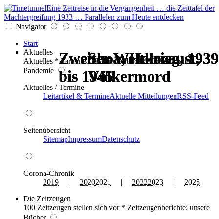
Eine Zeitreise in die Vergangenheit … die Zeittafel der
Machtergreifung 1933 … Parallelen zum Heute entdecken
Navigator
Start
Aktuelles
Zweiter Weltkrieg, 1939
Zweiter Weltkrieg, 1939
Zweiter Weltkrieg, 1939
Zweiter Weltkrieg, 1939
Shoa, Holocaust,
Shoa, Holocaust,
Aktuelles * Termine * Seitenüberblick * Chronik einer
Pandemie
bis 1945
bis 1945
bis 1945
bis 1945
Völkermord
Völkermord
Aktuelles / Termine
Leitartikel & Termine
Aktuelle Mitteilungen
RSS-Feed
Seitenübersicht
Sitemap
Impressum
Datenschutz
Corona-Chronik
2019
|
2020
2021
|
2022
2023
|
2025
Die Zeitzeugen
100 Zeitzeugen stellen sich vor * Zeitzeugenberichte; unsere
Bücher