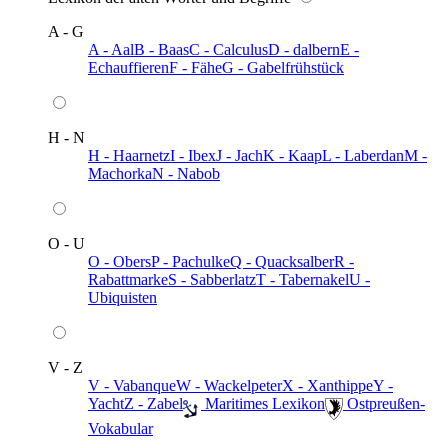
A - G
A - Aal
B - Baas
C - Calculus
D - dalbern
E -
Echauffieren
F - Fähe
G - Gabelfrühstück
H - N
H - Haarnetz
I - Ibex
J - Jach
K - Kaap
L - Laberdan
M -
Machorka
N - Nabob
O - U
O - Obers
P - Pachulke
Q - Quacksalber
R -
Rabattmarke
S - Sabberlatz
T - Tabernakel
U -
Ubiquisten
V - Z
V - Vabanque
W - Wackelpeter
X - Xanthippe
Y -
Yacht
Z - Zabel
️ Maritimes Lexikon
️ Ostpreußen-
Vokabular