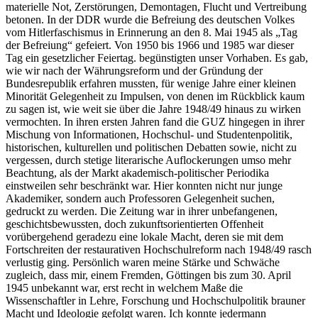
materielle Not, Zerstörungen, Demontagen, Flucht und Vertreibung
betonen. In der DDR wurde die Befreiung des deutschen Volkes
vom Hitlerfaschismus in Erinnerung an den 8. Mai 1945 als
Tag
der Befreiung
gefeiert. Von 1950 bis 1966 und 1985 war dieser
Tag ein gesetzlicher Feiertag.
begünstigten unser Vorhaben. Es gab,
wie wir nach der Währungsreform und der Gründung der
Bundesrepublik erfahren mussten, für wenige Jahre einer kleinen
Minorität Gelegenheit zu Impulsen, von denen im Rückblick kaum
zu sagen ist, wie weit sie über die Jahre 1948/49 hinaus zu wirken
vermochten. In ihren ersten Jahren fand die GUZ hingegen in ihrer
Mischung von Informationen, Hochschul- und Studentenpolitik,
historischen, kulturellen und politischen Debatten sowie, nicht zu
vergessen, durch stetige literarische Auflockerungen umso mehr
Beachtung, als der Markt akademisch-politischer Periodika
einstweilen sehr beschränkt war. Hier konnten nicht nur junge
Akademiker, sondern auch Professoren Gelegenheit suchen,
gedruckt zu werden. Die Zeitung war in ihrer unbefangenen,
geschichtsbewussten, doch zukunftsorientierten Offenheit
vorübergehend geradezu eine lokale Macht, deren sie mit dem
Fortschreiten der restaurativen Hochschulreform nach 1948/49 rasch
verlustig ging. Persönlich waren meine Stärke und Schwäche
zugleich, dass mir, einem Fremden, Göttingen bis zum 30. April
1945 unbekannt war, erst recht in welchem Maße die
Wissenschaftler in Lehre, Forschung und Hochschulpolitik brauner
Macht und Ideologie gefolgt waren. Ich konnte jedermann