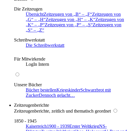
Die Zeitzeugen
Übersicht
Zeitzeugen von
B
–
F
Zeitzeugen von
G
–
H
Zeitzeugen von
H
–
K
Zeitzeugen von
K
–
P
Zeitzeugen von
P
–
S
Zeitzeugen von
S
–
Z
Schreibwerkstatt
Die Schreibwerkstatt
Für Mitwirkende
LogIn Intern
Unsere Bücher
Bücher bestellen
Kriegskinder
Schwarzbrot mit
Zucker
Dennoch gelacht…
Zeitzeugenberichte
Zeitzeugenberichte, zeitlich und thematisch geordnet
1850 - 1945
Kaiserreich
1900 - 1939
Erster Weltkrieg
NS-