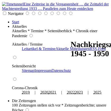
Eine Zeitreise in die Vergangenheit … die Zeittafel der
Machtergreifung 1933 … Parallelen zum Heute entdecken
Navigator
Start
Aktuelles
Aktuelles * Termine * Seitenüberblick * Chronik einer
Pandemie
Nachkriegsz
Aktuelles / Termine
Leitartikel & Termine
Aktuelle Mitteilungen
RSS-Feed
1945 - 1950
Seitenübersicht
Sitemap
Impressum
Datenschutz
Corona-Chronik
2019
|
2020
2021
|
2022
2023
|
2025
Die Zeitzeugen
100 Zeitzeugen stellen sich vor * Zeitzeugenberichte; unsere
Bücher