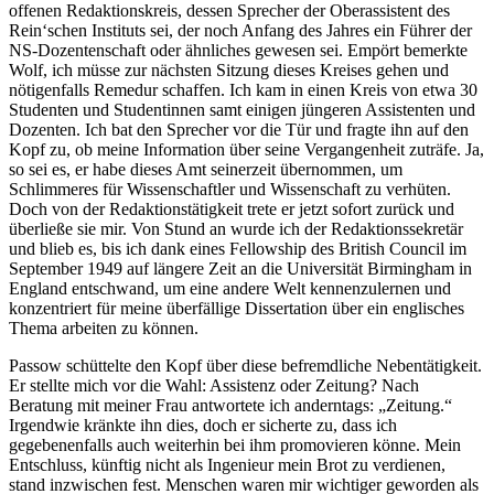
offenen Redaktionskreis, dessen Sprecher der Oberassistent des
Rein‘schen Instituts sei, der noch Anfang des Jahres ein Führer der
NS-Dozentenschaft oder ähnliches gewesen sei. Empört bemerkte
Wolf, ich müsse zur nächsten Sitzung dieses Kreises gehen und
nötigenfalls Remedur schaffen. Ich kam in einen Kreis von etwa 30
Studenten und Studentinnen samt einigen jüngeren Assistenten und
Dozenten. Ich bat den Sprecher vor die Tür und fragte ihn auf den
Kopf zu, ob meine Information über seine Vergangenheit zuträfe. Ja,
so sei es, er habe dieses Amt seinerzeit übernommen, um
Schlimmeres für Wissenschaftler und Wissenschaft zu verhüten.
Doch von der Redaktionstätigkeit trete er jetzt sofort zurück und
überließe sie mir. Von Stund an wurde ich der Redaktionssekretär
und blieb es, bis ich dank eines Fellowship des British Council im
September 1949 auf längere Zeit an die Universität Birmingham in
England entschwand, um eine andere Welt kennenzulernen und
konzentriert für meine überfällige Dissertation über ein englisches
Thema arbeiten zu können.
Passow schüttelte den Kopf über diese befremdliche Nebentätigkeit.
Er stellte mich vor die Wahl: Assistenz oder Zeitung? Nach
Beratung mit meiner Frau antwortete ich anderntags:
Zeitung.
Irgendwie kränkte ihn dies, doch er sicherte zu, dass ich
gegebenenfalls auch weiterhin bei ihm promovieren könne. Mein
Entschluss, künftig nicht als Ingenieur mein Brot zu verdienen,
stand inzwischen fest. Menschen waren mir wichtiger geworden als