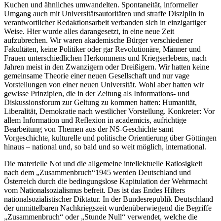
Kuchen und ähnliches umwandelten. Spontaneität, informeller
Umgang auch mit Universitätsautoritäten und straffe Disziplin in
verantwortlicher Redaktionsarbeit verbanden sich in einzigartiger
Weise. Hier wurde alles darangesetzt, in eine neue Zeit
aufzubrechen. Wir waren akademische Bürger verschiedener
Fakultäten, keine Politiker oder gar Revolutionäre, Männer und
Frauen unterschiedlichen Herkommens und Kriegserlebens, nach
Jahren meist in den Zwanzigern oder Dreißigern. Wir hatten keine
gemeinsame Theorie einer neuen Gesellschaft und nur vage
Vorstellungen von einer neuen Universität. Wohl aber hatten wir
gewisse Prinzipien, die in der Zeitung als Informations- und
Diskussionsforum zur Geltung zu kommen hatten: Humanität,
Liberalität, Demokratie nach westlicher Vorstellung. Konkreter: Vor
allem Information und Reflexion in academicis, aufrichtige
Bearbeitung von Themen aus der NS-Geschichte samt
Vorgeschichte, kulturelle und politische Orientierung über Göttingen
hinaus – national und, so bald und so weit möglich, international.
Die materielle Not und die allgemeine intellektuelle Ratlosigkeit
nach dem
Zusammenbruch
1945 werden Deutschland und
Österreich durch die bedingungslose Kapitulation der Wehrmacht
vom Nationalsozialismus befreit. Das ist das Endes Hilters
nationalsozialistischer Diktatur. In der Bundesrepublik Deutschland
der unmittelbaren Nachkriegszeit wurdenüberwiegend die Begriffe
Zusammenbruch
oder
Stunde Null
verwendet, welche die