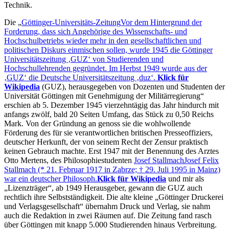
Technik.
Die
Göttinger-Universitäts-Zeitung
Vor dem Hintergrund der
Forderung, dass sich Angehörige des Wissenschafts- und
Hochschulbetriebs wieder mehr in den gesellschaftlichen und
politischen Diskurs einmischen sollen, wurde 1945 die Göttinger
Universitätszeitung
GUZ
von Studierenden und
Hochschullehrenden gegründet. Im Herbst 1949 wurde aus der
GUZ
die Deutsche Universitätszeitung
duz
.
Klick für
Wikipedia
(GUZ), herausgegeben von Dozenten und Studenten der
Universität Göttingen mit Genehmigung der Militärregierung
erschien ab 5. Dezember 1945 vierzehntägig das Jahr hindurch mit
anfangs zwölf, bald 20 Seiten Umfang, das Stück zu 0,50 Reichs
Mark. Von der Gründung an genoss sie die wohlwollende
Förderung des für sie verantwortlichen britischen Presseoffiziers,
deutscher Herkunft, der von seinem Recht der Zensur praktisch
keinen Gebrauch machte. Erst 1947 mit der Benennung des Arztes
Otto Mertens, des Philosophiestudenten
Josef Stallmach
Josef Felix
Stallmach (* 21. Februar 1917 in Zabrze; † 29. Juli 1995 in Mainz)
war ein deutscher Philosoph.
Klick für Wikipedia
und mir als
Lizenzträger
, ab 1949 Herausgeber, gewann die GUZ auch
rechtlich ihre Selbstständigkeit. Die alte kleine
Göttinger Druckerei
und Verlagsgesellschaft
übernahm Druck und Verlag, sie nahm
auch die Redaktion in zwei Räumen auf. Die Zeitung fand rasch
über Göttingen mit knapp 5.000 Studierenden hinaus Verbreitung.