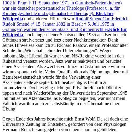
1902 in Prag; † 11. September 1971 in Garmisch-Partenkirchen)
war ein deutscher protestantischer Theologe (Professor u. a. für
Kirchengeschichte und systematische Theologie).
Klick für
Wikipedia
und anderen. Hilfreich war
Rudolf Smend
Carl Friedrich
Rudolf Smend (* 15. Januar 1882 in Basel; † 5. Juli 1975 in
Göttingen) war ein deutscher Staats- und Kirchenrechtler.
Klick für
Wikipedia
, hoch angesehener Staatsrechtler, 1935 aus Berlin nach
Göttingen strafversetzt und jetzt erster Nachkriegsrektor. Dank
seines Hinweises kam ich zu Richard Passow, einem Professor alter
Schule für
Wirtschaftslehre der Unternehmungen
. Wegen
unbotmäßiger Liberalität war er vom NS-Regime vorzeitig in den
Ruhestand versetzt worden. Jetzt war er reaktiviert und brauchte
einen Assistenten. Als zwei bis vor kurzem Diskriminierte wurden
wir uns spontan einig. Meine Qualifikation als Diplomingenieur mit
Betriebswissenschaft wurde für die Verwaltung einer
Assistentenstelle akzeptiert. Ich beabsichtigte, bei ihm zu
promovieren. Doch es ging nicht gut. Privatbriefe nach Diktat zu
tippen und nach Wiederöffnung der Universität im September 1945
ihn mit seiner Aktentasche ins Kolleg zu begleiten, war nicht mein
Fall; ich war ihm auch zu selbstständig in der Übernahme einer
Übung.
Gegen Ende des Jahres besuchte mich Ernst Wolf. Da sei doch eine
Universitäts-Zeitung im Entstehen, gefördert von dem Physiologen
Hermann Rein, herausgegeben von einem spontan gebildeten