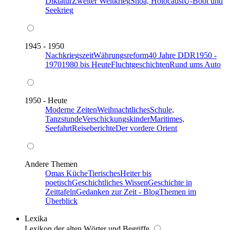
Diktatur
Zweiter Weltkrieg
Shoa, Holocaust
U-Boot und
Seekrieg
1945 - 1950
Nachkriegszeit
Währungsreform
40 Jahre DDR
1950 -
1970
1980 bis Heute
Fluchtgeschichten
Rund ums Auto
1950 - Heute
Moderne Zeiten
Weihnachtliches
Schule,
Tanzstunde
Verschickungskinder
Maritimes,
Seefahrt
Reiseberichte
Der vordere Orient
Andere Themen
Omas Küche
Tierisches
Heiter bis
poetisch
Geschichtliches Wissen
Geschichte in
Zeittafeln
Gedanken zur Zeit - Blog
Themen im
Überblick
Lexika
Lexikon der alten Wörter und Begriffe