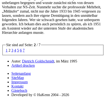
unbefangen begegnen und wusste zunächst nichts von dessen
Verhalten zur NS-Zeit. Nunmehr suchte die professorale Mehrheit,
Mitläufer
zumal, nicht nur die Jahre 1933 bis 1945 vergessen zu
lassen, sondern auch ihre eigene Demütigung in den unmittelbar
folgenden Jahren. Wer sie schwach gesehen hatte, war unbequem
geworden. Ich bekam dies auch persönlich zu spüren, als ich 1951
als Assistent wieder auf der untersten Stufe der akademischen
Hierarchie anfangen musste.
Sie sind auf Seite:
2
/ 7
1
2
3
4
5
6
7
Autor:
Dietrich Goldschmidt
, im März 1995
Artikel drucken
Seitenanfang
SiteMap
Impressum
Kontakt
Gästebuch
Developed by © HaKenn 2004 - 2026