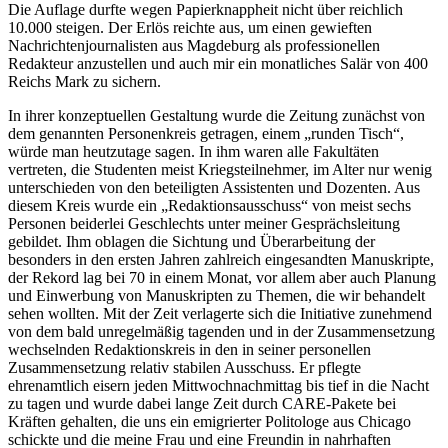
Die Auflage durfte wegen Papierknappheit nicht über reichlich
10.000 steigen. Der Erlös reichte aus, um einen gewieften
Nachrichtenjournalisten aus Magdeburg als professionellen
Redakteur anzustellen und auch mir ein monatliches Salär von 400
Reichs Mark zu sichern.
In ihrer konzeptuellen Gestaltung wurde die Zeitung zunächst von
dem genannten Personenkreis getragen, einem
runden Tisch
,
würde man heutzutage sagen. In ihm waren alle Fakultäten
vertreten, die Studenten meist Kriegsteilnehmer, im Alter nur wenig
unterschieden von den beteiligten Assistenten und Dozenten. Aus
diesem Kreis wurde ein
Redaktionsausschuss
von meist sechs
Personen beiderlei Geschlechts unter meiner Gesprächsleitung
gebildet. Ihm oblagen die Sichtung und Überarbeitung der
besonders in den ersten Jahren zahlreich eingesandten Manuskripte,
der Rekord lag bei 70 in einem Monat, vor allem aber auch Planung
und Einwerbung von Manuskripten zu Themen, die wir behandelt
sehen wollten. Mit der Zeit verlagerte sich die Initiative zunehmend
von dem bald unregelmäßig tagenden und in der Zusammensetzung
wechselnden Redaktionskreis in den in seiner personellen
Zusammensetzung relativ stabilen Ausschuss. Er pflegte
ehrenamtlich eisern jeden Mittwochnachmittag bis tief in die Nacht
zu tagen und wurde dabei lange Zeit durch CARE-Pakete bei
Kräften gehalten, die uns ein emigrierter Politologe aus Chicago
schickte und die meine Frau und eine Freundin in nahrhaften