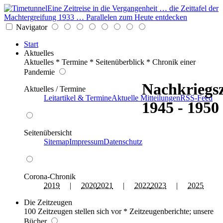
Eine Zeitreise in die Vergangenheit … die Zeittafel der
Machtergreifung 1933 … Parallelen zum Heute entdecken
Navigator
Start
Aktuelles
Aktuelles * Termine * Seitenüberblick * Chronik einer
Pandemie
Nachkriegsz
Aktuelles / Termine
Leitartikel & Termine
Aktuelle Mitteilungen
RSS-Feed
1945 - 1950
Seitenübersicht
Sitemap
Impressum
Datenschutz
Corona-Chronik
2019
|
2020
2021
|
2022
2023
|
2025
Die Zeitzeugen
100 Zeitzeugen stellen sich vor * Zeitzeugenberichte; unsere
Bücher