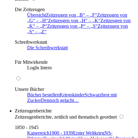
Die Zeitzeugen
Übersicht
Zeitzeugen von
B
–
F
Zeitzeugen von
G
–
H
Zeitzeugen von
H
–
K
Zeitzeugen von
K
–
P
Zeitzeugen von
P
–
S
Zeitzeugen von
S
–
Z
Schreibwerkstatt
Die Schreibwerkstatt
Für Mitwirkende
LogIn Intern
Unsere Bücher
Bücher bestellen
Kriegskinder
Schwarzbrot mit
Zucker
Dennoch gelacht…
Zeitzeugenberichte
Zeitzeugenberichte, zeitlich und thematisch geordnet
1850 - 1945
Kaiserreich
1900 - 1939
Erster Weltkrieg
NS-