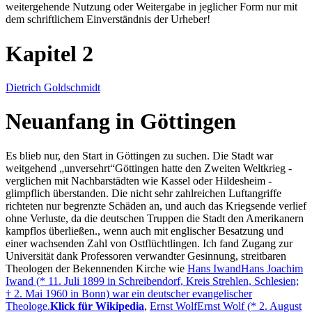
weitergehende Nutzung oder Weitergabe in jeglicher Form nur mit
dem schriftlichem Einverständnis der Urheber!
Kapitel 2
Dietrich Goldschmidt
Neuanfang in Göttingen
Es blieb nur, den Start in Göttingen zu suchen. Die Stadt war
weitgehend
unversehrt
Göttingen hatte den Zweiten Weltkrieg -
verglichen mit Nachbarstädten wie Kassel oder Hildesheim -
glimpflich überstanden. Die nicht sehr zahlreichen Luftangriffe
richteten nur begrenzte Schäden an, und auch das Kriegsende verlief
ohne Verluste, da die deutschen Truppen die Stadt den Amerikanern
kampflos überließen.
, wenn auch mit englischer Besatzung und
einer wachsenden Zahl von Ostflüchtlingen. Ich fand Zugang zur
Universität dank Professoren verwandter Gesinnung, streitbaren
Theologen der Bekennenden Kirche wie
Hans Iwand
Hans Joachim
Iwand (* 11. Juli 1899 in Schreibendorf, Kreis Strehlen, Schlesien;
† 2. Mai 1960 in Bonn) war ein deutscher evangelischer
Theologe.
Klick für Wikipedia
,
Ernst Wolf
Ernst Wolf (* 2. August