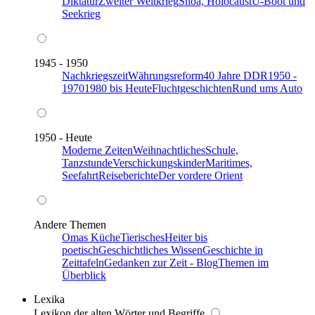
Diktatur
Zweiter Weltkrieg
Shoa, Holocaust
U-Boot und
Seekrieg
1945 - 1950
Nachkriegszeit
Währungsreform
40 Jahre DDR
1950 -
1970
1980 bis Heute
Fluchtgeschichten
Rund ums Auto
1950 - Heute
Moderne Zeiten
Weihnachtliches
Schule,
Tanzstunde
Verschickungskinder
Maritimes,
Seefahrt
Reiseberichte
Der vordere Orient
Andere Themen
Omas Küche
Tierisches
Heiter bis
poetisch
Geschichtliches Wissen
Geschichte in
Zeittafeln
Gedanken zur Zeit - Blog
Themen im
Überblick
Lexika
Lexikon der alten Wörter und Begriffe