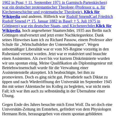
1902 in Prag; † 11. September 1971 in Garmisch-Partenkirchen)
war ein deutscher protestantischer Theologe (Professor u. a. für
Kirchengeschichte und systematische Theologie).
Klick für
Wikipedia
und anderen. Hilfreich war
Rudolf Smend
Carl Friedrich
Rudolf Smend (* 15. Januar 1882 in Basel; † 5. Juli 1975 in
Göttingen) war ein deutscher Staats- und Kirchenrechtler.
Klick für
Wikipedia
, hoch angesehener Staatsrechtler, 1935 aus Berlin nach
Göttingen strafversetzt und jetzt erster Nachkriegsrektor. Dank
seines Hinweises kam ich zu Richard Passow, einem Professor alter
Schule für
Wirtschaftslehre der Unternehmungen
. Wegen
unbotmäßiger Liberalität war er vom NS-Regime vorzeitig in den
Ruhestand versetzt worden. Jetzt war er reaktiviert und brauchte
einen Assistenten. Als zwei bis vor kurzem Diskriminierte wurden
wir uns spontan einig. Meine Qualifikation als Diplomingenieur mit
Betriebswissenschaft wurde für die Verwaltung einer
Assistentenstelle akzeptiert. Ich beabsichtigte, bei ihm zu
promovieren. Doch es ging nicht gut. Privatbriefe nach Diktat zu
tippen und nach Wiederöffnung der Universität im September 1945
ihn mit seiner Aktentasche ins Kolleg zu begleiten, war nicht mein
Fall; ich war ihm auch zu selbstständig in der Übernahme einer
Übung.
Gegen Ende des Jahres besuchte mich Ernst Wolf. Da sei doch eine
Universitäts-Zeitung im Entstehen, gefördert von dem Physiologen
Hermann Rein, herausgegeben von einem spontan gebildeten