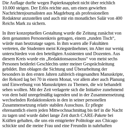
Die Auflage durfte wegen Papierknappheit nicht über reichlich
10.000 steigen. Der Erlös reichte aus, um einen gewieften
Nachrichtenjournalisten aus Magdeburg als professionellen
Redakteur anzustellen und auch mir ein monatliches Salär von 400
Reichs Mark zu sichern.
In ihrer konzeptuellen Gestaltung wurde die Zeitung zunächst von
dem genannten Personenkreis getragen, einem
runden Tisch
,
würde man heutzutage sagen. In ihm waren alle Fakultäten
vertreten, die Studenten meist Kriegsteilnehmer, im Alter nur wenig
unterschieden von den beteiligten Assistenten und Dozenten. Aus
diesem Kreis wurde ein
Redaktionsausschuss
von meist sechs
Personen beiderlei Geschlechts unter meiner Gesprächsleitung
gebildet. Ihm oblagen die Sichtung und Überarbeitung der
besonders in den ersten Jahren zahlreich eingesandten Manuskripte,
der Rekord lag bei 70 in einem Monat, vor allem aber auch Planung
und Einwerbung von Manuskripten zu Themen, die wir behandelt
sehen wollten. Mit der Zeit verlagerte sich die Initiative zunehmend
von dem bald unregelmäßig tagenden und in der Zusammensetzung
wechselnden Redaktionskreis in den in seiner personellen
Zusammensetzung relativ stabilen Ausschuss. Er pflegte
ehrenamtlich eisern jeden Mittwochnachmittag bis tief in die Nacht
zu tagen und wurde dabei lange Zeit durch CARE-Pakete bei
Kräften gehalten, die uns ein emigrierter Politologe aus Chicago
schickte und die meine Frau und eine Freundin in nahrhaften