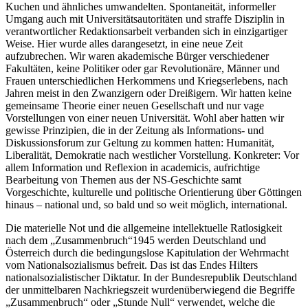
Kuchen und ähnliches umwandelten. Spontaneität, informeller
Umgang auch mit Universitätsautoritäten und straffe Disziplin in
verantwortlicher Redaktionsarbeit verbanden sich in einzigartiger
Weise. Hier wurde alles darangesetzt, in eine neue Zeit
aufzubrechen. Wir waren akademische Bürger verschiedener
Fakultäten, keine Politiker oder gar Revolutionäre, Männer und
Frauen unterschiedlichen Herkommens und Kriegserlebens, nach
Jahren meist in den Zwanzigern oder Dreißigern. Wir hatten keine
gemeinsame Theorie einer neuen Gesellschaft und nur vage
Vorstellungen von einer neuen Universität. Wohl aber hatten wir
gewisse Prinzipien, die in der Zeitung als Informations- und
Diskussionsforum zur Geltung zu kommen hatten: Humanität,
Liberalität, Demokratie nach westlicher Vorstellung. Konkreter: Vor
allem Information und Reflexion in academicis, aufrichtige
Bearbeitung von Themen aus der NS-Geschichte samt
Vorgeschichte, kulturelle und politische Orientierung über Göttingen
hinaus – national und, so bald und so weit möglich, international.
Die materielle Not und die allgemeine intellektuelle Ratlosigkeit
nach dem
Zusammenbruch
1945 werden Deutschland und
Österreich durch die bedingungslose Kapitulation der Wehrmacht
vom Nationalsozialismus befreit. Das ist das Endes Hilters
nationalsozialistischer Diktatur. In der Bundesrepublik Deutschland
der unmittelbaren Nachkriegszeit wurdenüberwiegend die Begriffe
Zusammenbruch
oder
Stunde Null
verwendet, welche die