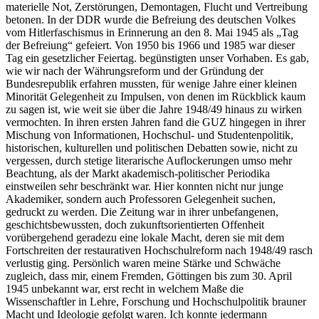
materielle Not, Zerstörungen, Demontagen, Flucht und Vertreibung
betonen. In der DDR wurde die Befreiung des deutschen Volkes
vom Hitlerfaschismus in Erinnerung an den 8. Mai 1945 als
Tag
der Befreiung
gefeiert. Von 1950 bis 1966 und 1985 war dieser
Tag ein gesetzlicher Feiertag.
begünstigten unser Vorhaben. Es gab,
wie wir nach der Währungsreform und der Gründung der
Bundesrepublik erfahren mussten, für wenige Jahre einer kleinen
Minorität Gelegenheit zu Impulsen, von denen im Rückblick kaum
zu sagen ist, wie weit sie über die Jahre 1948/49 hinaus zu wirken
vermochten. In ihren ersten Jahren fand die GUZ hingegen in ihrer
Mischung von Informationen, Hochschul- und Studentenpolitik,
historischen, kulturellen und politischen Debatten sowie, nicht zu
vergessen, durch stetige literarische Auflockerungen umso mehr
Beachtung, als der Markt akademisch-politischer Periodika
einstweilen sehr beschränkt war. Hier konnten nicht nur junge
Akademiker, sondern auch Professoren Gelegenheit suchen,
gedruckt zu werden. Die Zeitung war in ihrer unbefangenen,
geschichtsbewussten, doch zukunftsorientierten Offenheit
vorübergehend geradezu eine lokale Macht, deren sie mit dem
Fortschreiten der restaurativen Hochschulreform nach 1948/49 rasch
verlustig ging. Persönlich waren meine Stärke und Schwäche
zugleich, dass mir, einem Fremden, Göttingen bis zum 30. April
1945 unbekannt war, erst recht in welchem Maße die
Wissenschaftler in Lehre, Forschung und Hochschulpolitik brauner
Macht und Ideologie gefolgt waren. Ich konnte jedermann