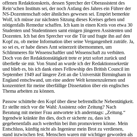
offenen Redaktionskreis, dessen Sprecher der Oberassistent des
Rein‘schen Instituts sei, der noch Anfang des Jahres ein Führer der
NS-Dozentenschaft oder ähnliches gewesen sei. Empört bemerkte
Wolf, ich müsse zur nächsten Sitzung dieses Kreises gehen und
nötigenfalls Remedur schaffen. Ich kam in einen Kreis von etwa 30
Studenten und Studentinnen samt einigen jüngeren Assistenten und
Dozenten. Ich bat den Sprecher vor die Tür und fragte ihn auf den
Kopf zu, ob meine Information über seine Vergangenheit zuträfe. Ja,
so sei es, er habe dieses Amt seinerzeit übernommen, um
Schlimmeres für Wissenschaftler und Wissenschaft zu verhüten.
Doch von der Redaktionstätigkeit trete er jetzt sofort zurück und
überließe sie mir. Von Stund an wurde ich der Redaktionssekretär
und blieb es, bis ich dank eines Fellowship des British Council im
September 1949 auf längere Zeit an die Universität Birmingham in
England entschwand, um eine andere Welt kennenzulernen und
konzentriert für meine überfällige Dissertation über ein englisches
Thema arbeiten zu können.
Passow schüttelte den Kopf über diese befremdliche Nebentätigkeit.
Er stellte mich vor die Wahl: Assistenz oder Zeitung? Nach
Beratung mit meiner Frau antwortete ich anderntags:
Zeitung.
Irgendwie kränkte ihn dies, doch er sicherte zu, dass ich
gegebenenfalls auch weiterhin bei ihm promovieren könne. Mein
Entschluss, künftig nicht als Ingenieur mein Brot zu verdienen,
stand inzwischen fest. Menschen waren mir wichtiger geworden als