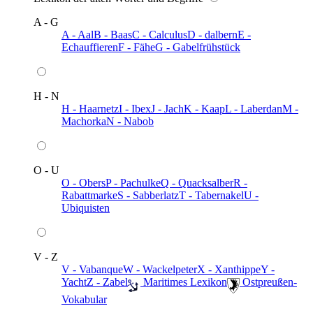
A - G
A - Aal
B - Baas
C - Calculus
D - dalbern
E -
Echauffieren
F - Fähe
G - Gabelfrühstück
H - N
H - Haarnetz
I - Ibex
J - Jach
K - Kaap
L - Laberdan
M -
Machorka
N - Nabob
O - U
O - Obers
P - Pachulke
Q - Quacksalber
R -
Rabattmarke
S - Sabberlatz
T - Tabernakel
U -
Ubiquisten
V - Z
V - Vabanque
W - Wackelpeter
X - Xanthippe
Y -
Yacht
Z - Zabel
️ Maritimes Lexikon
️ Ostpreußen-
Vokabular