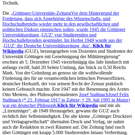
Technik.
Die
Göttinger-Universitäts-Zeitung
Vor dem Hintergrund der
Forderung, dass sich Angehörige des Wissenschafts- und
Hochschulbetriebs wieder mehr in den gesellschaftlichen und
politischen Diskurs einmischen sollen, wurde 1945 die Göttinger
Universitätszeitung
GUZ
von Studierenden und
Hochschullehrenden gegründet. Im Herbst 1949 wurde aus der
GUZ
die Deutsche Universitätszeitung
duz
.
Klick für
Wikipedia
(GUZ), herausgegeben von Dozenten und Studenten der
Universität Göttingen mit Genehmigung der Militärregierung
erschien ab 5. Dezember 1945 vierzehntägig das Jahr hindurch mit
anfangs zwölf, bald 20 Seiten Umfang, das Stück zu 0,50 Reichs
Mark. Von der Gründung an genoss sie die wohlwollende
Förderung des für sie verantwortlichen britischen Presseoffiziers,
deutscher Herkunft, der von seinem Recht der Zensur praktisch
keinen Gebrauch machte. Erst 1947 mit der Benennung des Arztes
Otto Mertens, des Philosophiestudenten
Josef Stallmach
Josef Felix
Stallmach (* 21. Februar 1917 in Zabrze; † 29. Juli 1995 in Mainz)
war ein deutscher Philosoph.
Klick für Wikipedia
und mir als
Lizenzträger
, ab 1949 Herausgeber, gewann die GUZ auch
rechtlich ihre Selbstständigkeit. Die alte kleine
Göttinger Druckerei
und Verlagsgesellschaft
übernahm Druck und Verlag, sie nahm
auch die Redaktion in zwei Räumen auf. Die Zeitung fand rasch
über Göttingen mit knapp 5.000 Studierenden hinaus Verbreitung.