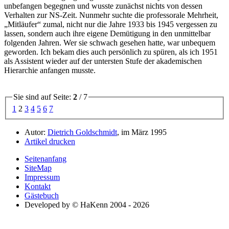
unbefangen begegnen und wusste zunächst nichts von dessen
Verhalten zur NS-Zeit. Nunmehr suchte die professorale Mehrheit,
Mitläufer
zumal, nicht nur die Jahre 1933 bis 1945 vergessen zu
lassen, sondern auch ihre eigene Demütigung in den unmittelbar
folgenden Jahren. Wer sie schwach gesehen hatte, war unbequem
geworden. Ich bekam dies auch persönlich zu spüren, als ich 1951
als Assistent wieder auf der untersten Stufe der akademischen
Hierarchie anfangen musste.
Sie sind auf Seite:
2
/ 7
1
2
3
4
5
6
7
Autor:
Dietrich Goldschmidt
, im März 1995
Artikel drucken
Seitenanfang
SiteMap
Impressum
Kontakt
Gästebuch
Developed by © HaKenn 2004 - 2026