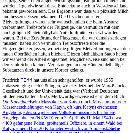
Leipzig, seiner ehemaligen Wirkungsstätte, Blutproben untersucht
wurden. Irgendwie soll diese Entdeckung auch in Westdeutschland
bekannt geworden sein. Das Ergebnis war, dass wir plötzlich Milch
und besseres Essen bekamen. Die Ursachen unserer
Bleivergiftungen waren sehr wahrscheinlich die beim Absturz
verbrannten Treibstoffe der Flugzeuge, die vermutlich mit dem
hochgiftigen Bleitetraäthyl als Antiklopfmittel versetzt worden
waren. Bei der Zerstörung der Flugzeuge, die wir damals zerlegen
mussten, haben sich vermutlich Treibstoffreste über die
Flugzeugteile ergossen, wobei die giftigen Bleiverbindungen an den
rauen Oberflächen haften blieben. Diesen bleihaltigen Staub haben
wir während der Arbeit eingeatmet. Möglicherweise sind auch bei
den zahlreichen kleinen Verletzungen an den Händen bleihaltige
Substanzen direkt in unsere Körper gelangt.
Friedrich
hat uns allen sehr geholfen, er wurde 1955
TIMM
entlassen, ging nach Göttingen, wo er zuletzt bei der Max-Planck-
Gesellschaft und der Universität tätig war (Verband Deutscher
Studentenschaften 1962). Merkwürdigerweise ist er in dem Buch
Die Katynlüge
Beim Massaker von Katyn (auch Massenmord oder
Massenerschießungen von Katyn, oft kurz Katyn) erschossen
Angehörige des sowjetischen Volkskommissariats für Innere
Angelegenheiten (NKWD) vom 3. April bis 11. Mai 1940 etwa
4400 gefangene Polen, größtenteils Offiziere, in einem Wald bei
Katyn, einem Dorf 20 Kilometer westlich von Smolensk.
Siehe