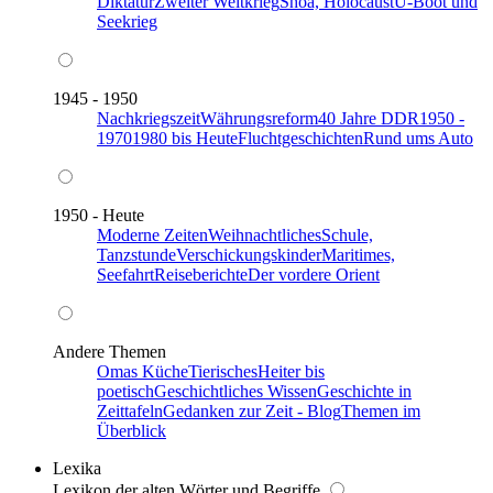
Diktatur
Zweiter Weltkrieg
Shoa, Holocaust
U-Boot und
Seekrieg
1945 - 1950
Nachkriegszeit
Währungsreform
40 Jahre DDR
1950 -
1970
1980 bis Heute
Fluchtgeschichten
Rund ums Auto
1950 - Heute
Moderne Zeiten
Weihnachtliches
Schule,
Tanzstunde
Verschickungskinder
Maritimes,
Seefahrt
Reiseberichte
Der vordere Orient
Andere Themen
Omas Küche
Tierisches
Heiter bis
poetisch
Geschichtliches Wissen
Geschichte in
Zeittafeln
Gedanken zur Zeit - Blog
Themen im
Überblick
Lexika
Lexikon der alten Wörter und Begriffe