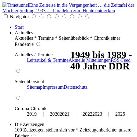
Eine Zeitreise in die Vergangenheit … die Zeittafel der
Machtergreifung 1933 … Parallelen zum Heute entdecken
Navigator
Start
Aktuelles
Aktuelles * Termine * Seitenüberblick * Chronik einer
Pandemie
1949 bis 1989 -
Aktuelles / Termine
Leitartikel & Termine
Aktuelle Mitteilungen
RSS-Feed
40 Jahre DDR
Seitenübersicht
Sitemap
Impressum
Datenschutz
Corona-Chronik
2019
|
2020
2021
|
2022
2023
|
2025
Die Zeitzeugen
100 Zeitzeugen stellen sich vor * Zeitzeugenberichte; unsere
Bücher