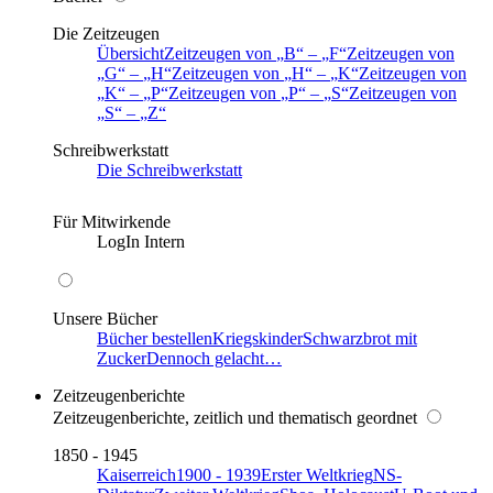
Die Zeitzeugen
Übersicht
Zeitzeugen von
B
–
F
Zeitzeugen von
G
–
H
Zeitzeugen von
H
–
K
Zeitzeugen von
K
–
P
Zeitzeugen von
P
–
S
Zeitzeugen von
S
–
Z
Schreibwerkstatt
Die Schreibwerkstatt
Für Mitwirkende
LogIn Intern
Unsere Bücher
Bücher bestellen
Kriegskinder
Schwarzbrot mit
Zucker
Dennoch gelacht…
Zeitzeugenberichte
Zeitzeugenberichte, zeitlich und thematisch geordnet
1850 - 1945
Kaiserreich
1900 - 1939
Erster Weltkrieg
NS-