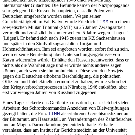
internationaler Gutachter. Die Befunde kamen der Nazipropaganda
sehr gelegen. Die Russen behaupteten, dass die Polen von
Deutschen umgebracht worden seien. Wegen seiner
Gutachtertätigkeit im Fall Katyn wurde Friedrich
von einem
TIMM
sowjetischen Militär-Tribunal (SMT) zu 25 Jahren Zwangsarbeit
verurteilt und zusätzlich bekam er weitere 5 Jahre wegen
Lugen
[Lügen]. Er befand sich nach 1945 zuerst im KZ Sachsenhausen
und später in den Strafvollzugsanstalten Torgau und
Hohenschönhausen. Ihm sei angeboten worden, sofort frei zu sein,
wenn er seine Beurteilung über Untersuchungsergebnisse von
Katyn widerrufen würde. Er hätte den Russen geantwortet, dass er
nichts als die Wahrheit sage und er würde nichts anderes sagen
können, auch wenn sie ihn umbrächten. Diese von den Sowjets
gegen die Deutschen erhobene Beschuldigung, die polnischen
Offiziere und Intellektuellen ermordet zu haben, wurde schon bei
den Kriegsverbrecherprozessen in Nürnberg 1946 entkräftet, aber
erst vor wenigen Jahren von Russland zugegeben.
Eines Tages sickerte das Gerücht zu uns durch, dass sich bei vielen
Arbeitern des Schrottkommandos Anzeichen von Bleivergiftungen
gezeigt hätten, die Fritz
als erfahrener Gerichtsmediziner an
TIMM
der Blutarmut, am Haarausfall, an Veränderungen des Zahnfleisches
und an Magen-Darmerkrankungen entdeckt hatte. Er hatte
veranlasst, dass am Institut für Gerichtsmedizin an der Universität