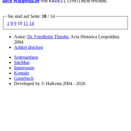
auch Wikipedia.de
von
(1991) nicht erwähnt.
KADELL
Sie sind auf Seite:
10
/ 14
1
8
9
10
11
14
Autor:
Dr. Friedhelm Thiedig
, Acta Historica Leopoldina
2004
Artikel drucken
Seitenanfang
SiteMap
Impressum
Kontakt
Gästebuch
Developed by © HaKenn 2004 - 2026