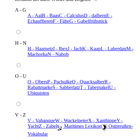
A - G
A - Aal
B - Baas
C - Calculus
D - dalbern
E -
Echauffieren
F - Fähe
G - Gabelfrühstück
H - N
H - Haarnetz
I - Ibex
J - Jach
K - Kaap
L - Laberdan
M -
Machorka
N - Nabob
O - U
O - Obers
P - Pachulke
Q - Quacksalber
R -
Rabattmarke
S - Sabberlatz
T - Tabernakel
U -
Ubiquisten
V - Z
V - Vabanque
W - Wackelpeter
X - Xanthippe
Y -
Yacht
Z - Zabel
️ Maritimes Lexikon
️ Ostpreußen-
Vokabular