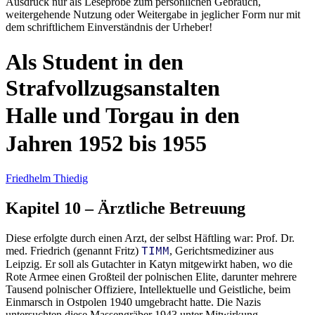
Ausdruck nur als Leseprobe zum persönlichen Gebrauch,
weitergehende Nutzung oder Weitergabe in jeglicher Form nur mit
dem schriftlichem Einverständnis der Urheber!
Als Student in den
Strafvollzugsanstalten
Halle und Torgau in den
Jahren 1952 bis 1955
Friedhelm Thiedig
Kapitel
10
– Ärztliche Betreuung
Diese erfolgte durch einen Arzt, der selbst Häftling war: Prof. Dr.
med. Friedrich (genannt Fritz)
, Gerichtsmediziner aus
TIMM
Leipzig. Er soll als Gutachter in Katyn mitgewirkt haben, wo die
Rote Armee einen Großteil der polnischen Elite, darunter mehrere
Tausend polnischer Offiziere, Intellektuelle und Geistliche, beim
Einmarsch in Ostpolen 1940 umgebracht hatte. Die Nazis
untersuchten diese Massengräber 1943 unter Mitwirkung