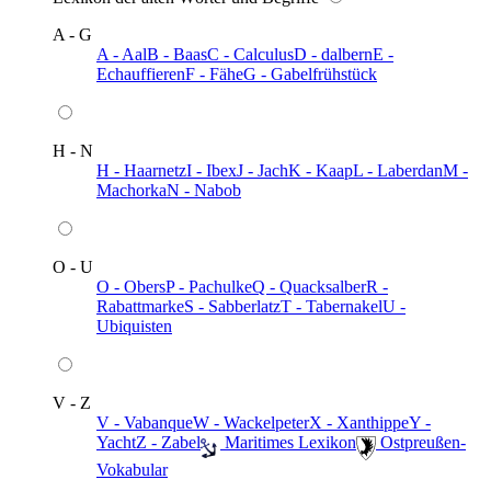
A - G
A - Aal
B - Baas
C - Calculus
D - dalbern
E -
Echauffieren
F - Fähe
G - Gabelfrühstück
H - N
H - Haarnetz
I - Ibex
J - Jach
K - Kaap
L - Laberdan
M -
Machorka
N - Nabob
O - U
O - Obers
P - Pachulke
Q - Quacksalber
R -
Rabattmarke
S - Sabberlatz
T - Tabernakel
U -
Ubiquisten
V - Z
V - Vabanque
W - Wackelpeter
X - Xanthippe
Y -
Yacht
Z - Zabel
️ Maritimes Lexikon
️ Ostpreußen-
Vokabular