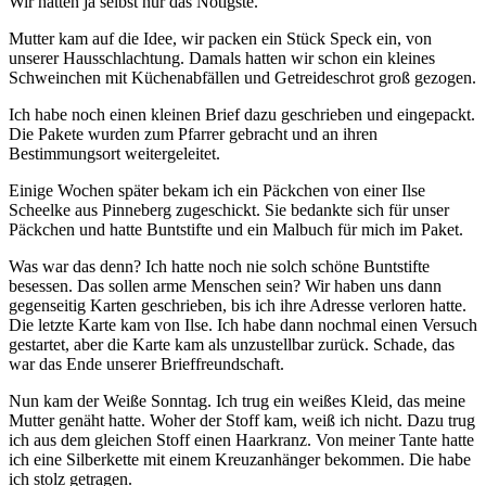
Wir hatten ja selbst nur das Nötigste.
Mutter kam auf die Idee, wir packen ein Stück Speck ein, von
unserer Hausschlachtung. Damals hatten wir schon ein kleines
Schweinchen mit Küchenabfällen und Getreideschrot groß gezogen.
Ich habe noch einen kleinen Brief dazu geschrieben und eingepackt.
Die Pakete wurden zum Pfarrer gebracht und an ihren
Bestimmungsort weitergeleitet.
Einige Wochen später bekam ich ein Päckchen von einer Ilse
Scheelke aus Pinneberg zugeschickt. Sie bedankte sich für unser
Päckchen und hatte Buntstifte und ein Malbuch für mich im Paket.
Was war das denn? Ich hatte noch nie solch schöne Buntstifte
besessen. Das sollen arme Menschen sein? Wir haben uns dann
gegenseitig Karten geschrieben, bis ich ihre Adresse verloren hatte.
Die letzte Karte kam von Ilse. Ich habe dann nochmal einen Versuch
gestartet, aber die Karte kam als unzustellbar zurück. Schade, das
war das Ende unserer Brieffreundschaft.
Nun kam der Weiße Sonntag. Ich trug ein weißes Kleid, das meine
Mutter genäht hatte. Woher der Stoff kam, weiß ich nicht. Dazu trug
ich aus dem gleichen Stoff einen Haarkranz. Von meiner Tante hatte
ich eine Silberkette mit einem Kreuzanhänger bekommen. Die habe
ich stolz getragen.