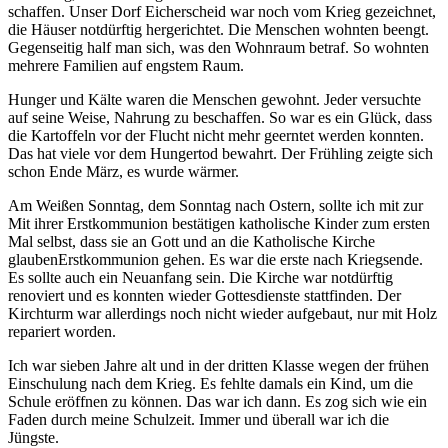
schaffen. Unser Dorf Eicherscheid war noch vom Krieg gezeichnet,
die Häuser notdürftig hergerichtet. Die Menschen wohnten beengt.
Gegenseitig half man sich, was den Wohnraum betraf. So wohnten
mehrere Familien auf engstem Raum.
Hunger und Kälte waren die Menschen gewohnt. Jeder versuchte
auf seine Weise, Nahrung zu beschaffen. So war es ein Glück, dass
die Kartoffeln vor der Flucht nicht mehr geerntet werden konnten.
Das hat viele vor dem Hungertod bewahrt. Der Frühling zeigte sich
schon Ende März, es wurde wärmer.
Am Weißen Sonntag, dem Sonntag nach Ostern, sollte ich mit zur
Mit ihrer Erstkommunion bestätigen katholische Kinder zum ersten
Mal selbst, dass sie an Gott und an die Katholische Kirche
glauben
Erstkommunion
gehen. Es war die erste nach Kriegsende.
Es sollte auch ein Neuanfang sein. Die Kirche war notdürftig
renoviert und es konnten wieder Gottesdienste stattfinden. Der
Kirchturm war allerdings noch nicht wieder aufgebaut, nur mit Holz
repariert worden.
Ich war sieben Jahre alt und in der dritten Klasse wegen der frühen
Einschulung nach dem Krieg. Es fehlte damals ein Kind, um die
Schule eröffnen zu können. Das war ich dann. Es zog sich wie ein
Faden durch meine Schulzeit. Immer und überall war ich die
Jüngste.