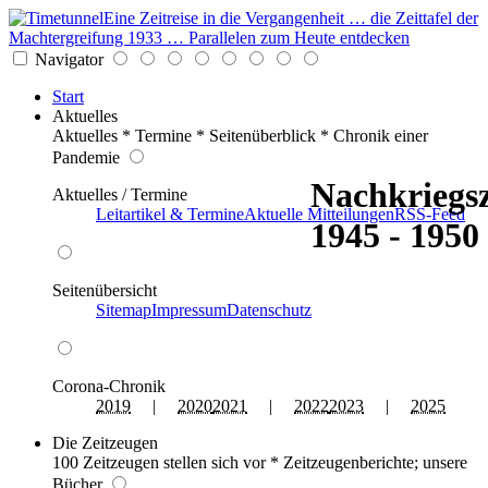
Eine Zeitreise in die Vergangenheit … die Zeittafel der
Machtergreifung 1933 … Parallelen zum Heute entdecken
Navigator
Start
Aktuelles
Aktuelles * Termine * Seitenüberblick * Chronik einer
Pandemie
Nachkriegsz
Aktuelles / Termine
Leitartikel & Termine
Aktuelle Mitteilungen
RSS-Feed
1945 - 1950
Seitenübersicht
Sitemap
Impressum
Datenschutz
Corona-Chronik
2019
|
2020
2021
|
2022
2023
|
2025
Die Zeitzeugen
100 Zeitzeugen stellen sich vor * Zeitzeugenberichte; unsere
Bücher