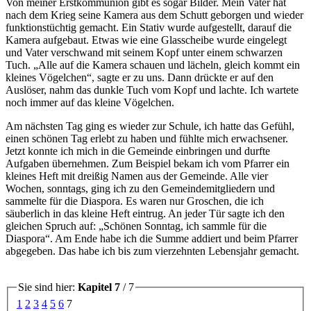
Von meiner Erstkommunion gibt es sogar Bilder. Mein Vater hat
nach dem Krieg seine Kamera aus dem Schutt geborgen und wieder
funktionstüchtig gemacht. Ein Stativ wurde aufgestellt, darauf die
Kamera aufgebaut. Etwas wie eine Glasscheibe wurde eingelegt
und Vater verschwand mit seinem Kopf unter einem schwarzen
Tuch. „Alle auf die Kamera schauen und lächeln, gleich kommt ein
kleines Vögelchen“, sagte er zu uns. Dann drückte er auf den
Auslöser, nahm das dunkle Tuch vom Kopf und lachte. Ich wartete
noch immer auf das kleine Vögelchen.
Am nächsten Tag ging es wieder zur Schule, ich hatte das Gefühl,
einen schönen Tag erlebt zu haben und fühlte mich erwachsener.
Jetzt konnte ich mich in die Gemeinde einbringen und durfte
Aufgaben übernehmen. Zum Beispiel bekam ich vom Pfarrer ein
kleines Heft mit dreißig Namen aus der Gemeinde. Alle vier
Wochen, sonntags, ging ich zu den Gemeindemitgliedern und
sammelte für die Diaspora. Es waren nur Groschen, die ich
säuberlich in das kleine Heft eintrug. An jeder Tür sagte ich den
gleichen Spruch auf:
Schönen Sonntag, ich sammle für die
Diaspora
. Am Ende habe ich die Summe addiert und beim Pfarrer
abgegeben. Das habe ich bis zum vierzehnten Lebensjahr gemacht.
Sie sind hier:
Kapitel 7
/ 7
1
2
3
4
5
6
7