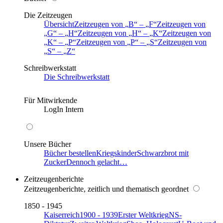
Die Zeitzeugen
Übersicht
Zeitzeugen von
B
–
F
Zeitzeugen von
G
–
H
Zeitzeugen von
H
–
K
Zeitzeugen von
K
–
P
Zeitzeugen von
P
–
S
Zeitzeugen von
S
–
Z
Schreibwerkstatt
Die Schreibwerkstatt
Für Mitwirkende
LogIn Intern
Unsere Bücher
Bücher bestellen
Kriegskinder
Schwarzbrot mit
Zucker
Dennoch gelacht…
Zeitzeugenberichte
Zeitzeugenberichte, zeitlich und thematisch geordnet
1850 - 1945
Kaiserreich
1900 - 1939
Erster Weltkrieg
NS-