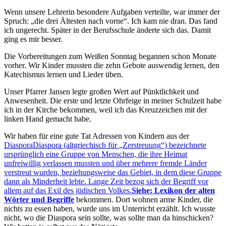
Wenn unsere Lehrerin besondere Aufgaben verteilte, war immer der
Spruch:
die drei Ältesten nach vorne
. Ich kam nie dran. Das fand
ich ungerecht. Später in der Berufsschule änderte sich das. Damit
ging es mir besser.
Die Vorbereitungen zum Weißen Sonntag begannen schon Monate
vorher. Wir Kinder mussten die zehn Gebote auswendig lernen, den
Katechismus lernen und Lieder üben.
Unser Pfarrer Jansen legte großen Wert auf Pünktlichkeit und
Anwesenheit. Die erste und letzte Ohrfeige in meiner Schulzeit habe
ich in der Kirche bekommen, weil ich das Kreuzzeichen mit der
linken Hand gemacht habe.
Wir haben für eine gute Tat Adressen von Kindern aus der
Diaspora
Diaspora (altgriechisch für
Zerstreuung
) bezeichnete
ursprünglich eine Gruppe von Menschen, die ihre Heimat
unfreiwillig verlassen mussten und über mehrere fremde Länder
verstreut wurden, beziehungsweise das Gebiet, in dem diese Gruppe
dann als Minderheit lebte. Lange Zeit bezog sich der Begriff vor
allem auf das Exil des jüdischen Volkes.
Siehe: Lexikon der alten
Wörter und Begriffe
bekommen. Dort wohnen arme Kinder, die
nichts zu essen haben, wurde uns im Unterricht erzählt. Ich wusste
nicht, wo die Diaspora sein sollte, was sollte man da hinschicken?