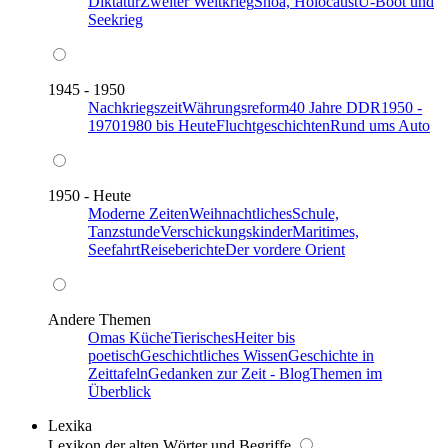
Diktatur
Zweiter Weltkrieg
Shoa, Holocaust
U-Boot und
Seekrieg
1945 - 1950
Nachkriegszeit
Währungsreform
40 Jahre DDR
1950 -
1970
1980 bis Heute
Fluchtgeschichten
Rund ums Auto
1950 - Heute
Moderne Zeiten
Weihnachtliches
Schule,
Tanzstunde
Verschickungskinder
Maritimes,
Seefahrt
Reiseberichte
Der vordere Orient
Andere Themen
Omas Küche
Tierisches
Heiter bis
poetisch
Geschichtliches Wissen
Geschichte in
Zeittafeln
Gedanken zur Zeit - Blog
Themen im
Überblick
Lexika
Lexikon der alten Wörter und Begriffe