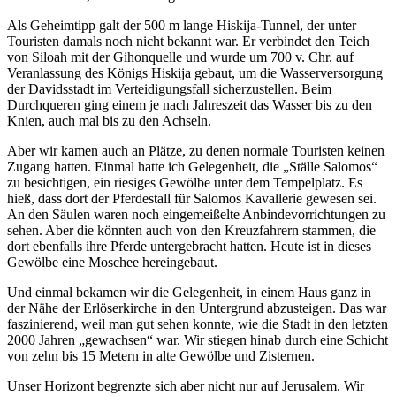
Als Geheimtipp galt der 500 m lange Hiskija-Tunnel, der unter
Touristen damals noch nicht bekannt war. Er verbindet den Teich
von Siloah mit der Gihonquelle und wurde um 700 v. Chr. auf
Veranlassung des Königs Hiskija gebaut, um die Wasserversorgung
der Davidsstadt im Verteidigungsfall sicherzustellen. Beim
Durchqueren ging einem je nach Jahreszeit das Wasser bis zu den
Knien, auch mal bis zu den Achseln.
Aber wir kamen auch an Plätze, zu denen normale Touristen keinen
Zugang hatten. Einmal hatte ich Gelegenheit, die
Ställe Salomos
zu besichtigen, ein riesiges Gewölbe unter dem Tempelplatz. Es
hieß, dass dort der Pferdestall für Salomos Kavallerie gewesen sei.
An den Säulen waren noch eingemeißelte Anbindevorrichtungen zu
sehen. Aber die könnten auch von den Kreuzfahrern stammen, die
dort ebenfalls ihre Pferde untergebracht hatten. Heute ist in dieses
Gewölbe eine Moschee hereingebaut.
Und einmal bekamen wir die Gelegenheit, in einem Haus ganz in
der Nähe der Erlöserkirche in den Untergrund abzusteigen. Das war
faszinierend, weil man gut sehen konnte, wie die Stadt in den letzten
2000 Jahren
gewachsen
war. Wir stiegen hinab durch eine Schicht
von zehn bis 15 Metern in alte Gewölbe und Zisternen.
Unser Horizont begrenzte sich aber nicht nur auf Jerusalem. Wir