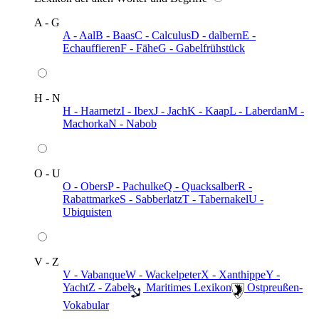
A - G
A - Aal
B - Baas
C - Calculus
D - dalbern
E -
Echauffieren
F - Fähe
G - Gabelfrühstück
H - N
H - Haarnetz
I - Ibex
J - Jach
K - Kaap
L - Laberdan
M -
Machorka
N - Nabob
O - U
O - Obers
P - Pachulke
Q - Quacksalber
R -
Rabattmarke
S - Sabberlatz
T - Tabernakel
U -
Ubiquisten
V - Z
V - Vabanque
W - Wackelpeter
X - Xanthippe
Y -
Yacht
Z - Zabel
️ Maritimes Lexikon
️ Ostpreußen-
Vokabular