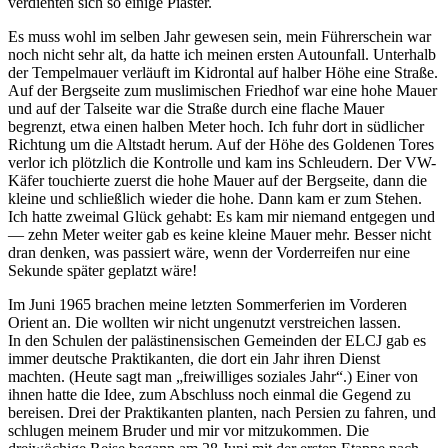
verdienten sich so einige Piaster.
Es muss wohl im selben Jahr gewesen sein, mein Führerschein war
noch nicht sehr alt, da hatte ich meinen ersten Autounfall. Unterhalb
der Tempelmauer verläuft im Kidrontal auf halber Höhe eine Straße.
Auf der Bergseite zum muslimischen Friedhof war eine hohe Mauer
und auf der Talseite war die Straße durch eine flache Mauer
begrenzt, etwa einen halben Meter hoch. Ich fuhr dort in südlicher
Richtung um die Altstadt herum. Auf der Höhe des Goldenen Tores
verlor ich plötzlich die Kontrolle und kam ins Schleudern. Der VW-
Käfer touchierte zuerst die hohe Mauer auf der Bergseite, dann die
kleine und schließlich wieder die hohe. Dann kam er zum Stehen.
Ich hatte zweimal Glück gehabt: Es kam mir niemand entgegen und
— zehn Meter weiter gab es keine kleine Mauer mehr. Besser nicht
dran denken, was passiert wäre, wenn der Vorderreifen nur eine
Sekunde später geplatzt wäre!
Im Juni 1965 brachen meine letzten Sommerferien im Vorderen
Orient an. Die wollten wir nicht ungenutzt verstreichen lassen.
In den Schulen der palästinensischen Gemeinden der ELCJ gab es
immer deutsche Praktikanten, die dort ein Jahr ihren Dienst
machten. (Heute sagt man
freiwilliges soziales Jahr
.) Einer von
ihnen hatte die Idee, zum Abschluss noch einmal die Gegend zu
bereisen. Drei der Praktikanten planten, nach Persien zu fahren, und
schlugen meinem Bruder und mir vor mitzukommen. Die