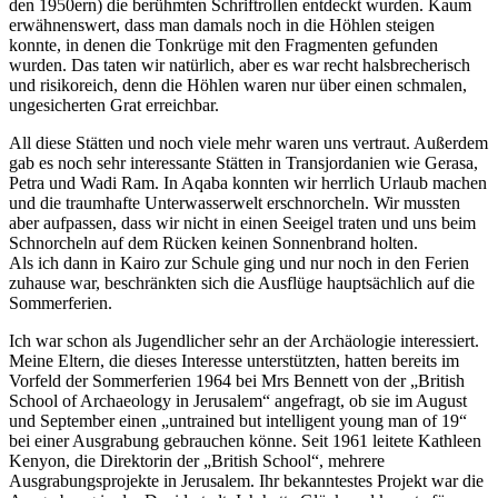
den 1950ern) die berühmten Schriftrollen entdeckt wurden. Kaum
erwähnenswert, dass man damals noch in die Höhlen steigen
konnte, in denen die Tonkrüge mit den Fragmenten gefunden
wurden. Das taten wir natürlich, aber es war recht halsbrecherisch
und risikoreich, denn die Höhlen waren nur über einen schmalen,
ungesicherten Grat erreichbar.
All diese Stätten und noch viele mehr waren uns vertraut. Außerdem
gab es noch sehr interessante Stätten in Transjordanien wie Gerasa,
Petra und Wadi Ram. In Aqaba konnten wir herrlich Urlaub machen
und die traumhafte Unterwasserwelt erschnorcheln. Wir mussten
aber aufpassen, dass wir nicht in einen Seeigel traten und uns beim
Schnorcheln auf dem Rücken keinen Sonnenbrand holten.
Als ich dann in Kairo zur Schule ging und nur noch in den Ferien
zuhause war, beschränkten sich die Ausflüge hauptsächlich auf die
Sommerferien.
Ich war schon als Jugendlicher sehr an der Archäologie interessiert.
Meine Eltern, die dieses Interesse unterstützten, hatten bereits im
Vorfeld der Sommerferien 1964 bei Mrs Bennett von der
British
School of Archaeology in Jerusalem
angefragt, ob sie im August
und September einen
untrained but intelligent young man of 19
bei einer Ausgrabung gebrauchen könne. Seit 1961 leitete Kathleen
Kenyon, die Direktorin der
British School
, mehrere
Ausgrabungsprojekte in Jerusalem. Ihr bekanntestes Projekt war die