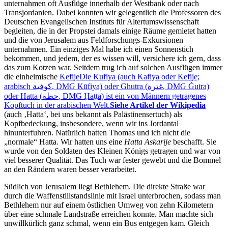
unternahmen oft Ausflüge innerhalb der Westbank oder nach
Transjordanien. Dabei konnten wir gelegentlich die Professoren des
Deutschen Evangelischen Instituts für Altertumswissenschaft
begleiten, die in der Propstei damals einige Räume gemietet hatten
und die von Jerusalem aus Feldforschungs-Exkursionen
unternahmen. Ein einziges Mal habe ich einen Sonnenstich
bekommen, und jedem, der es wissen will, versichere ich gern, dass
das zum Kotzen war. Seitdem trug ich auf solchen Ausflügen immer
die einheimische
Kefije
Die Kufiya (auch Kafiya oder Kefije;
arabisch ‏كوفية‎, DMG Kūfiya) oder Ghutra (‏غترة‎, DMG Ġutra)
oder Hatta (‏حطة‎, DMG Ḥaṭṭa) ist ein von Männern getragenes
Kopftuch in der arabischen Welt.
Siehe Artikel der Wikipedia
(auch ‚Hatta‘, bei uns bekannt als Palästinensertuch) als
Kopfbedeckung, insbesondere, wenn wir ins Jordantal
hinunterfuhren. Natürlich hatten Thomas und ich nicht die
normale
Hatta. Wir hatten uns eine
Hatta Askarije
beschafft. Sie
wurde von den Soldaten des Kleinen Königs getragen und war von
viel besserer Qualität. Das Tuch war fester gewebt und die Bommel
an den Rändern waren besser verarbeitet.
Südlich von Jerusalem liegt Bethlehem. Die direkte Straße war
durch die Waffenstillstandslinie mit Israel unterbrochen, sodass man
Bethlehem nur auf einem östlichen Umweg von zehn Kilometern
über eine schmale Landstraße erreichen konnte. Man machte sich
unwillkürlich ganz schmal, wenn ein Bus entgegen kam. Gleich