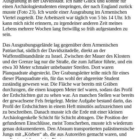
Ausgrabung in der Davidsstadt. Ich hatte Glück und konnte für
einen Archäologiestudenten einspringen, der nach England zurück
musste (Foto 23). Ich wurde einer Ausgrabung im Armenischen
Viertel zugeteilt. Die Arbeitszeit war täglich von 5 bis 14 Uhr. Ich
kann mich nicht erinnern, zu irgendeiner anderen Zeit meines
Lebens mehrere Wochen lang freiwillig so früh aufgestanden zu
sein.
Das Ausgrabungsgelände lag gegenüber dem Armenischen
Patriarchat, südlich der Davidszitadelle, direkt an der
Waffenstillstandslinie zu Israel. Zwischen der Mauer des Klosters
und der Grenze lag nur die Straße, die zum Jaffator führte, und ein
etwa 30 Meter schmaler unbebauter Streifen. Dort waren
Planquadrate abgesteckt. Der Grabungsleiter teilte mich für eines
dieser Planquadrate ein, für das wohl der abgereiste Student
zuständig gewesen war. Die Fläche war bereits mit Gräben
durchzogen, die einen knappen Meter tief waren, sodass das Profil
der Erdschichten gut zu sehen war. An manchen Stellen war bereits
der gewachsene Fels freigelegt. Meine Aufgabe bestand darin, das
Profil der Erdschichten in einem Heft minutiös aufzuzeichnen und
zu beschreiben. Danach musste ich die Erde mit einer kleinen
Archäologenkelle Schicht für Schicht abtragen. Die Position der
gefundenen Einschlüsse, meist Tonscherben, musste ich wiederum
genau dokumentieren. Den Abraum transportierten palästinensische
Jungs mit
Körben
ab, die aus Autoreifen gemacht waren, und