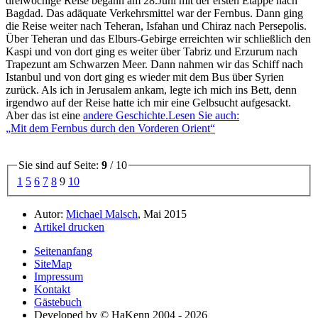
dreiwöchige Reise begann am 28.Juni mit der ersten Etappe nach
Bagdad. Das adäquate Verkehrsmittel war der Fernbus. Dann ging
die Reise weiter nach Teheran, Isfahan und Chiraz nach Persepolis.
Über Teheran und das Elburs-Gebirge erreichten wir schließlich den
Kaspi und von dort ging es weiter über Tabriz und Erzurum nach
Trapezunt am Schwarzen Meer. Dann nahmen wir das Schiff nach
Istanbul und von dort ging es wieder mit dem Bus über Syrien
zurück. Als ich in Jerusalem ankam, legte ich mich ins Bett, denn
irgendwo auf der Reise hatte ich mir eine Gelbsucht aufgesackt.
Aber das ist eine
andere Geschichte.
Lesen Sie auch:
Mit dem Fernbus durch den Vorderen Orient
Sie sind auf Seite:
9
/ 10
1
5
6
7
8
9
10
Autor:
Michael Malsch
, Mai 2015
Artikel drucken
Seitenanfang
SiteMap
Impressum
Kontakt
Gästebuch
Developed by © HaKenn 2004 - 2026