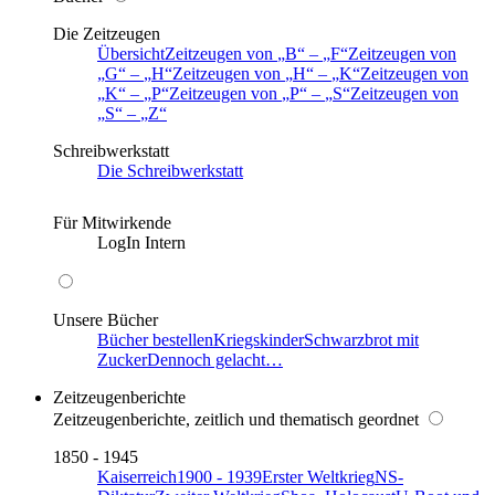
Die Zeitzeugen
Übersicht
Zeitzeugen von
B
–
F
Zeitzeugen von
G
–
H
Zeitzeugen von
H
–
K
Zeitzeugen von
K
–
P
Zeitzeugen von
P
–
S
Zeitzeugen von
S
–
Z
Schreibwerkstatt
Die Schreibwerkstatt
Für Mitwirkende
LogIn Intern
Unsere Bücher
Bücher bestellen
Kriegskinder
Schwarzbrot mit
Zucker
Dennoch gelacht…
Zeitzeugenberichte
Zeitzeugenberichte, zeitlich und thematisch geordnet
1850 - 1945
Kaiserreich
1900 - 1939
Erster Weltkrieg
NS-