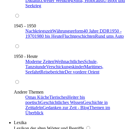
Diktatur
Zweiter Weltkrieg
Shoa, Holocaust
U-Boot und
Seekrieg
1945 - 1950
Nachkriegszeit
Währungsreform
40 Jahre DDR
1950 -
1970
1980 bis Heute
Fluchtgeschichten
Rund ums Auto
1950 - Heute
Moderne Zeiten
Weihnachtliches
Schule,
Tanzstunde
Verschickungskinder
Maritimes,
Seefahrt
Reiseberichte
Der vordere Orient
Andere Themen
Omas Küche
Tierisches
Heiter bis
poetisch
Geschichtliches Wissen
Geschichte in
Zeittafeln
Gedanken zur Zeit - Blog
Themen im
Überblick
Lexika
Lexikon der alten Wörter und Begriffe