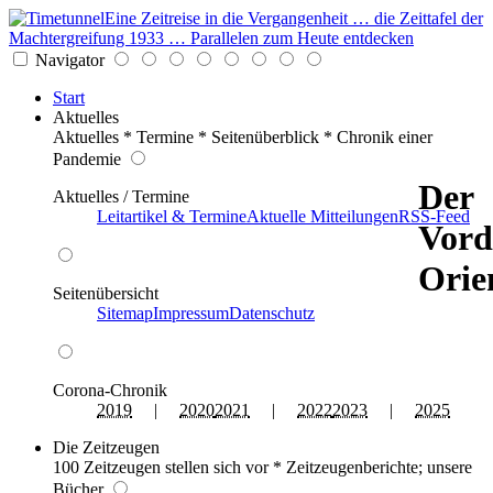
Eine Zeitreise in die Vergangenheit … die Zeittafel der
Machtergreifung 1933 … Parallelen zum Heute entdecken
Navigator
Start
Aktuelles
Aktuelles * Termine * Seitenüberblick * Chronik einer
Pandemie
Der
Aktuelles / Termine
Leitartikel & Termine
Aktuelle Mitteilungen
RSS-Feed
Vord
Orie
Seitenübersicht
Sitemap
Impressum
Datenschutz
Corona-Chronik
2019
|
2020
2021
|
2022
2023
|
2025
Die Zeitzeugen
100 Zeitzeugen stellen sich vor * Zeitzeugenberichte; unsere
Bücher