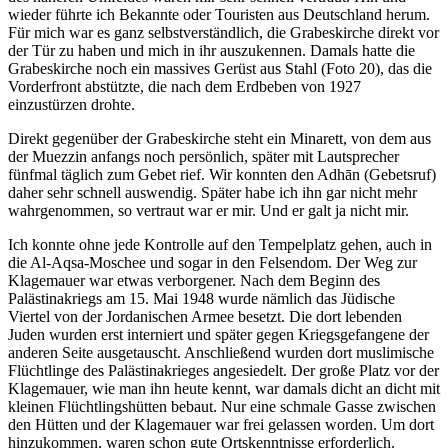
wieder führte ich Bekannte oder Touristen aus Deutschland herum.
Für mich war es ganz selbstverständlich, die Grabeskirche direkt vor
der Tür zu haben und mich in ihr auszukennen. Damals hatte die
Grabeskirche noch ein massives Gerüst aus Stahl (Foto 20), das die
Vorderfront abstützte, die nach dem Erdbeben von 1927
einzustürzen drohte.
Direkt gegenüber der Grabeskirche steht ein Minarett, von dem aus
der Muezzin anfangs noch persönlich, später mit Lautsprecher
fünfmal täglich zum Gebet rief. Wir konnten den Adhān (Gebetsruf)
daher sehr schnell auswendig. Später habe ich ihn gar nicht mehr
wahrgenommen, so vertraut war er mir. Und er galt ja nicht mir.
Ich konnte ohne jede Kontrolle auf den Tempelplatz gehen, auch in
die Al-Aqsa-Moschee und sogar in den Felsendom. Der Weg zur
Klagemauer war etwas verborgener. Nach dem Beginn des
Palästinakriegs am 15. Mai 1948 wurde nämlich das Jüdische
Viertel von der Jordanischen Armee besetzt. Die dort lebenden
Juden wurden erst interniert und später gegen Kriegsgefangene der
anderen Seite ausgetauscht. Anschließend wurden dort muslimische
Flüchtlinge des Palästinakrieges angesiedelt. Der große Platz vor der
Klagemauer, wie man ihn heute kennt, war damals dicht an dicht mit
kleinen Flüchtlingshütten bebaut. Nur eine schmale Gasse zwischen
den Hütten und der Klagemauer war frei gelassen worden. Um dort
hinzukommen, waren schon gute Ortskenntnisse erforderlich.