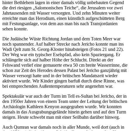
hinter Bethlehem lagen in einer damals völlig unbebauten Gegend
die drei riesigen
Salomonischen Teiche
, die Jerusalem vor zwei
Jahrtausenden mit Wasser versorgten. Und zehn Minuten weiter
erreichte man das Herodium, einen künstlich aufgeschütteten Berg
mit Festungsanlage, von dem aus man bis nach Transjordanien
sehen konnte.
Die Judäische Wüste Richtung Jordan und dem Toten Meer war
noch spannender. Auf halber Strecke nach Jericho konnte man ins
Wadi Qelt zum St. Georg-Kloster hinabsteigen (Fotos 21 und 22).
Der Weg war ein typischer Eselspfad, also kein Spaziergang. Er
schlängelte sich auf halber Höhe der Schlucht. Direkt an der
Felswand verlief eine gemauerte etwa 50 cm breite Wasserrinne, die
schon zur Zeit des Herodes dessen Palast bei Jericho ganzjährig mit
Wasser versorgt hatte und in der britischen Mandatszeit wieder
aktiviert wurde. Wir Kinder gingen barfuß durch diese Rinne, was
bei entsprechenden Außentemperaturen sehr angenehm war.
Spektakulär war auch der Turm im Tell es-Sultan bei Jericho, der in
den 1950er Jahren von einem Team unter der Leitung der britischen
Archäologin Kathleen Kenyon ausgegraben wurde. Wir konnten
damals in das Ausgrabungsgelände hinein gehen und auf den Turm
steigen. Heute schwebt man mit einer Seilbahn darüber hinweg.
Auch Qumran war damals noch in aller Munde, weil dort (auch in