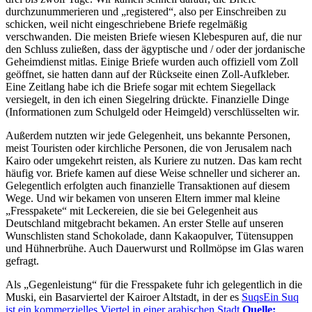
durchzunummerieren und
registered
, also per Einschreiben zu
schicken, weil nicht eingeschriebene Briefe regelmäßig
verschwanden. Die meisten Briefe wiesen Klebespuren auf, die nur
den Schluss zuließen, dass der ägyptische und / oder der jordanische
Geheimdienst mitlas. Einige Briefe wurden auch offiziell vom Zoll
geöffnet, sie hatten dann auf der Rückseite einen Zoll-Aufkleber.
Eine Zeitlang habe ich die Briefe sogar mit echtem Siegellack
versiegelt, in den ich einen Siegelring drückte. Finanzielle Dinge
(Informationen zum Schulgeld oder Heimgeld) verschlüsselten wir.
Außerdem nutzten wir jede Gelegenheit, uns bekannte Personen,
meist Touristen oder kirchliche Personen, die von Jerusalem nach
Kairo oder umgekehrt reisten, als Kuriere zu nutzen. Das kam recht
häufig vor. Briefe kamen auf diese Weise schneller und sicherer an.
Gelegentlich erfolgten auch finanzielle Transaktionen auf diesem
Wege. Und wir bekamen von unseren Eltern immer mal kleine
Fresspakete
mit Leckereien, die sie bei Gelegenheit aus
Deutschland mitgebracht bekamen. An erster Stelle auf unseren
Wunschlisten stand Schokolade, dann Kakaopulver, Tütensuppen
und Hühnerbrühe. Auch Dauerwurst und Rollmöpse im Glas waren
gefragt.
Als
Gegenleistung
für die Fresspakete fuhr ich gelegentlich in die
Muski, ein Basarviertel der Kairoer Altstadt, in der es
Suqs
Ein Suq
ist ein kommerzielles Viertel in einer arabischen Stadt.
Quelle: