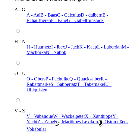
A - G
A - Aal
B - Baas
C - Calculus
D - dalbern
E -
Echauffieren
F - Fähe
G - Gabelfrühstück
H - N
H - Haarnetz
I - Ibex
J - Jach
K - Kaap
L - Laberdan
M -
Machorka
N - Nabob
O - U
O - Obers
P - Pachulke
Q - Quacksalber
R -
Rabattmarke
S - Sabberlatz
T - Tabernakel
U -
Ubiquisten
V - Z
V - Vabanque
W - Wackelpeter
X - Xanthippe
Y -
Yacht
Z - Zabel
️ Maritimes Lexikon
️ Ostpreußen-
Vokabular