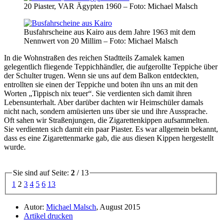
20 Piaster, VAR Ägypten 1960 – Foto: Michael Malsch
Busfahrscheine aus Kairo aus dem Jahre 1963 mit dem
Nennwert von 20 Millim – Foto: Michael Malsch
In die Wohnstraßen des reichen Stadtteils Zamalek kamen
gelegentlich fliegende Teppichhändler, die aufgerollte Teppiche über
der Schulter trugen. Wenn sie uns auf dem Balkon entdeckten,
entrollten sie einen der Teppiche und boten ihn uns an mit den
Worten
Tippisch nix teuer
. Sie verdienten sich damit ihren
Lebensunterhalt. Aber darüber dachten wir Heimschüler damals
nicht nach, sondern amüsierten uns über sie und ihre Aussprache.
Oft sahen wir Straßenjungen, die Zigarettenkippen aufsammelten.
Sie verdienten sich damit ein paar Piaster. Es war allgemein bekannt,
dass es eine Zigarettenmarke gab, die aus diesen Kippen hergestellt
wurde.
Sie sind auf Seite:
2
/ 13
1
2
3
4
5
6
13
Autor:
Michael Malsch
, August 2015
Artikel drucken