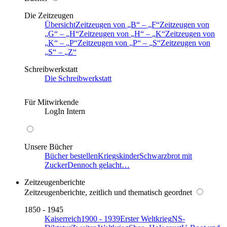
Die Zeitzeugen
Übersicht
Zeitzeugen von
B
–
F
Zeitzeugen von
G
–
H
Zeitzeugen von
H
–
K
Zeitzeugen von
K
–
P
Zeitzeugen von
P
–
S
Zeitzeugen von
S
–
Z
Schreibwerkstatt
Die Schreibwerkstatt
Für Mitwirkende
LogIn Intern
Unsere Bücher
Bücher bestellen
Kriegskinder
Schwarzbrot mit
Zucker
Dennoch gelacht…
Zeitzeugenberichte
Zeitzeugenberichte, zeitlich und thematisch geordnet
1850 - 1945
Kaiserreich
1900 - 1939
Erster Weltkrieg
NS-