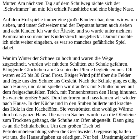
Mutter. Am nächsten Tag auf dem Schulweg rächte sich der
Schwimmer
an mir. Ich erhielt Fausthiebe und eine blutige Nase.
Auf dem Hof spielte immer eine große Kinderschar, denn wir waren
sieben, und unser Schweizer und der Deputant hatten auch sieben
und acht Kinder. Ich war der Älteste, und so wurde unter meinem
Kommando so mancher Kinderstreich ausgeheckt. Darauf möchte
ich nicht weiter eingehen, es war so manches gefährliche Spiel
dabei.
War im Winter der Schnee zu hoch und waren die Wege
zugeschneit, wurden wir mit dem Schlitten zur Schule gefahren.
Klingende Glöckchen am Geschirr der Pferde begleiteten uns. Oft
waren es 25 bis 30 Grad Frost. Eisiger Wind pfiff über die Felder
und fegte uns den Schnee ins Gesicht. Nach der Schule ging es eilig
nach Hause, und dann spielten wir draußen: mit Schlittschuhen auf
dem freigeschaufelten Teich, mit Tonnenbrettern den Hang hinunter.
Es war ein großer Spaß. Durchgefroren und nass kamen wir wieder
nach Hause. In der Küche und in den Stuben bullerte und krachte
das Holz in den Kachelöfen. Sie verströmten eine wohlige Wärme
durch das ganze Haus. Die nassen Sachen wurden an die Ofenleine
zum Trocknen gehängt, die Schuhe am Ofen abgestellt. Dann ging
es an die Schularbeiten. Um den großen Tisch bei
Petroleumbeleuchtung saßen die Geschwister. Gegenseitig halfen
wir uns, die Hausaufgaben zu erledigen. Nur bei
Unstimmigkeiten