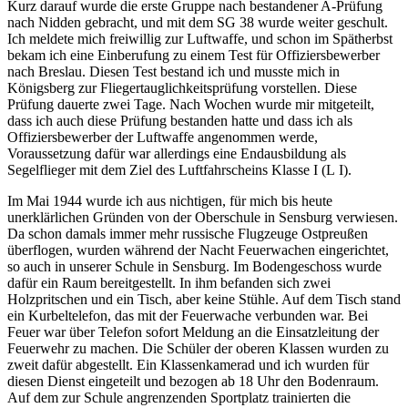
Kurz darauf wurde die erste Gruppe nach bestandener A-Prüfung
nach Nidden gebracht, und mit dem SG 38 wurde weiter geschult.
Ich meldete mich freiwillig zur Luftwaffe, und schon im Spätherbst
bekam ich eine Einberufung zu einem Test für Offiziersbewerber
nach Breslau. Diesen Test bestand ich und musste mich in
Königsberg zur Fliegertauglichkeitsprüfung vorstellen. Diese
Prüfung dauerte zwei Tage. Nach Wochen wurde mir mitgeteilt,
dass ich auch diese Prüfung bestanden hatte und dass ich als
Offiziersbewerber der Luftwaffe angenommen werde,
Voraussetzung dafür war allerdings eine Endausbildung als
Segelflieger mit dem Ziel des Luftfahrscheins Klasse I (L I).
Im Mai 1944 wurde ich aus nichtigen, für mich bis heute
unerklärlichen Gründen von der Oberschule in Sensburg verwiesen.
Da schon damals immer mehr russische Flugzeuge Ostpreußen
überflogen, wurden während der Nacht Feuerwachen eingerichtet,
so auch in unserer Schule in Sensburg. Im Bodengeschoss wurde
dafür ein Raum bereitgestellt. In ihm befanden sich zwei
Holzpritschen und ein Tisch, aber keine Stühle. Auf dem Tisch stand
ein Kurbeltelefon, das mit der Feuerwache verbunden war. Bei
Feuer war über Telefon sofort Meldung an die Einsatzleitung der
Feuerwehr zu machen. Die Schüler der oberen Klassen wurden zu
zweit dafür abgestellt. Ein Klassenkamerad und ich wurden für
diesen Dienst eingeteilt und bezogen ab 18 Uhr den Bodenraum.
Auf dem zur Schule angrenzenden Sportplatz trainierten die