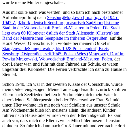
wurde meine Mutter eingeschaltet.
Aus mir sollte auch was werden, und so kam ich nach bestandener
Aufnahmeprüfung nach
Sensburg
Mrągowo [mrɔŋˈgɔvɔ] (1945–
1947 Ządźbork, deutsch Sensburg, masurisch Ządźbork) ist eine
Stadt in der Woiwodschaft Ermland-Masuren in Polen. Die Stadt
liegt etwa 60 Kilometer östlich der Stadt Allenstein (Olsztyn) am
Rand der Masurischen Seenplatte im früheren Ostpreußen.
auf die
Horst-Wessel-Oberschule. Ich wohnte bei meinem Onkel in
Stangenwalde
Stangenwalde, bis 1928 Polschendorf, Kreis
Sensburg, Ostpreußen, seit 1945: Polska Wieś (Mrągowo), Dorf im
Powiat Mrągowski, Woiwodschaft Ermland-Masuren, Polen
, der
dort Lehrer war, und fuhr mit dem Fahrrad zur Schule, es waren
ungefähr drei Kilometer. Die Ferien verbrachte ich dann zu Hause in
Steintal.
Schon 1940, ich war in der zweiten Klasse der Oberschule, wurde
mein Onkel eingezogen. Meine Tante zog daraufhin zurück zu ihren
Eltern nach Seefrieden bei Lyck. So brachte mich mein Vater in
einer kleinen Schülerpension bei der Försterswitwe Frau Schmidt
unter. Hier wohnte ich mit noch vier Schülern aus unserer Schule.
Am Wochenende blieb ich meistens allein, die anderen Kinder
fuhren nach Hause oder wurden von den Eltern abgeholt. Es kam
auch vor, dass mich die Eltern zweier Mitschüler unserer Pension
einluden. So fuhr ich dann nach Groß Jauer mit und verbrachte dort