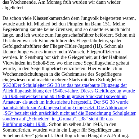
das Wochenende. Am Montag früh wurden wir dann wieder
abgeliefert.
Da schon viele Klassenkameraden dem Jungvolk beigetreten waren,
wurde auch ich Mitglied bei den Pimpfen im Bann 151. Meine
Begeisterung kannte keine Grenzen, und so dauerte es auch nicht
lange, und ich wurde zum Jungenschaftsführer befördert. Schon mit
16 Jahren war ich Fähnleinführer des Fliegerfähnleins, später
Gefolgschaftsführer der Flieger-Hitler-Jugend (HJ). Schon als
kleiner Junge war es immer mein Wunsch, Fliegeroffizier zu
werden. In Sensburg bot sich die Gelegenheit, auf der Halbinsel
Vierwinden im Schoß-See, wo eine neue Segelflugschule gebaut
wurde, in den Segelflugbetrieb einzutreten. Hier wurde ich in
Wochenendschulungen in die Geheimnisse des Segelfliegens
eingewiesen und machte mehrere Starts mit dem Schulgleiter
SG38
Der Schulgleiter SG 38 ist das meistgebaute Flugzeug der
Alleinflugausbildung der 1940er-Jahre. Dieses Gleitflugzeug wurde
ab 1936 entwickelt und ab 1938 in großer Stückzahl sowohl im
Amateur- als auch im Industriebau hergestellt. Der SG 38 wurde
hauptsächlich zur Anfängerschulung eingesetzt. Die Abkürzung
SG
bezieht sich ursächlich nicht auf die Bezeichnung Schulgleiter,
sondern auf
Schneider
in
Grunau
.
38
steht für das
Einführungsjahr 1938.
. Schon im selben Jahr 1943, in den
Sommerferien, wurden wir in ein Lager für Segelflieger
am
Schelment-See
gebracht. Dort flog ich am Hang die A-Prüfung.