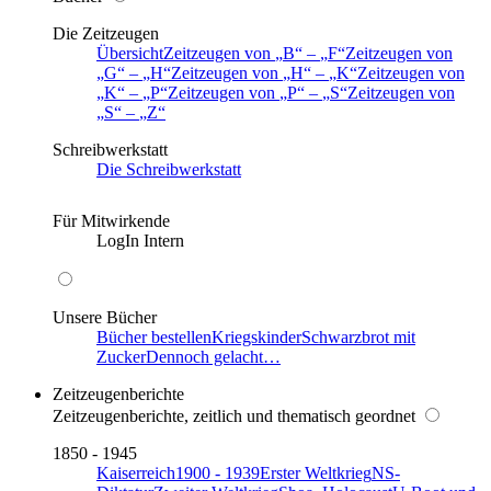
Die Zeitzeugen
Übersicht
Zeitzeugen von
B
–
F
Zeitzeugen von
G
–
H
Zeitzeugen von
H
–
K
Zeitzeugen von
K
–
P
Zeitzeugen von
P
–
S
Zeitzeugen von
S
–
Z
Schreibwerkstatt
Die Schreibwerkstatt
Für Mitwirkende
LogIn Intern
Unsere Bücher
Bücher bestellen
Kriegskinder
Schwarzbrot mit
Zucker
Dennoch gelacht…
Zeitzeugenberichte
Zeitzeugenberichte, zeitlich und thematisch geordnet
1850 - 1945
Kaiserreich
1900 - 1939
Erster Weltkrieg
NS-