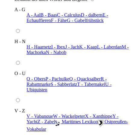
A - G
A - Aal
B - Baas
C - Calculus
D - dalbern
E -
Echauffieren
F - Fähe
G - Gabelfrühstück
H - N
H - Haarnetz
I - Ibex
J - Jach
K - Kaap
L - Laberdan
M -
Machorka
N - Nabob
O - U
O - Obers
P - Pachulke
Q - Quacksalber
R -
Rabattmarke
S - Sabberlatz
T - Tabernakel
U -
Ubiquisten
V - Z
V - Vabanque
W - Wackelpeter
X - Xanthippe
Y -
Yacht
Z - Zabel
️ Maritimes Lexikon
️ Ostpreußen-
Vokabular