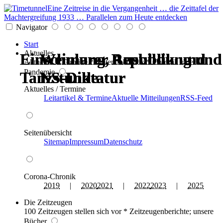
Eine Zeitreise in die Vergangenheit … die Zeittafel der
Machtergreifung 1933 … Parallelen zum Heute entdecken
Navigator
Start
Aktuelles
Einschulung, Ausbildung und
Einschulung, Ausbildung und
Weimarer Republik und
Weimarer Republik und
Weimarer Republik und
Weimarer Republik und
Aktuelles * Termine * Seitenüberblick * Chronik einer
Pandemie
Tanzstunde
Tanzstunde
NS-Diktatur
NS-Diktatur
NS-Diktatur
NS-Diktatur
Aktuelles / Termine
Leitartikel & Termine
Aktuelle Mitteilungen
RSS-Feed
Seitenübersicht
Sitemap
Impressum
Datenschutz
Corona-Chronik
2019
|
2020
2021
|
2022
2023
|
2025
Die Zeitzeugen
100 Zeitzeugen stellen sich vor * Zeitzeugenberichte; unsere
Bücher