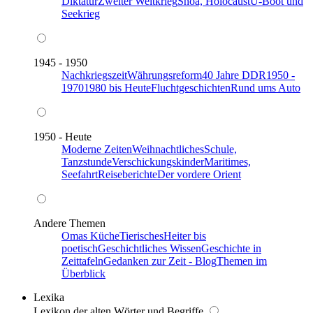
Diktatur
Zweiter Weltkrieg
Shoa, Holocaust
U-Boot und
Seekrieg
1945 - 1950
Nachkriegszeit
Währungsreform
40 Jahre DDR
1950 -
1970
1980 bis Heute
Fluchtgeschichten
Rund ums Auto
1950 - Heute
Moderne Zeiten
Weihnachtliches
Schule,
Tanzstunde
Verschickungskinder
Maritimes,
Seefahrt
Reiseberichte
Der vordere Orient
Andere Themen
Omas Küche
Tierisches
Heiter bis
poetisch
Geschichtliches Wissen
Geschichte in
Zeittafeln
Gedanken zur Zeit - Blog
Themen im
Überblick
Lexika
Lexikon der alten Wörter und Begriffe