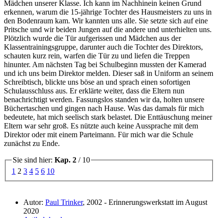
Mädchen unserer Klasse. Ich kann im Nachhinein keinen Grund
erkennen, warum die 15-jährige Tochter des Hausmeisters zu uns in
den Bodenraum kam. Wir kannten uns alle. Sie setzte sich auf eine
Pritsche und wir beiden Jungen auf die andere und unterhielten uns.
Plötzlich wurde die Tür aufgerissen und Mädchen aus der
Klassentrainingsgruppe, darunter auch die Tochter des Direktors,
schauten kurz rein, warfen die Tür zu und liefen die Treppen
hinunter. Am nächsten Tag bei Schulbeginn mussten der Kamerad
und ich uns beim Direktor melden. Dieser saß in Uniform an seinem
Schreibtisch, blickte uns böse an und sprach einen sofortigen
Schulausschluss aus. Er erklärte weiter, dass die Eltern nun
benachrichtigt werden. Fassungslos standen wir da, holten unsere
Büchertaschen und gingen nach Hause. Was das damals für mich
bedeutete, hat mich seelisch stark belastet. Die Enttäuschung meiner
Eltern war sehr groß. Es nützte auch keine Aussprache mit dem
Direktor oder mit einem Parteimann. Für mich war die Schule
zunächst zu Ende.
Sie sind hier:
Kap. 2
/ 10
1
2
3
4
5
6
10
Autor:
Paul Trinker
, 2002 - Erinnerungswerkstatt im August
2020