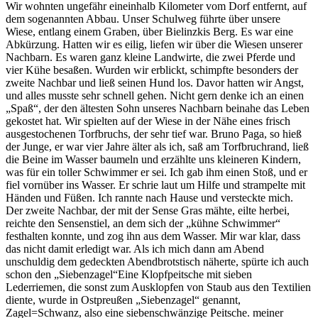
Wir wohnten ungefähr eineinhalb Kilometer vom Dorf entfernt, auf
dem sogenannten Abbau. Unser Schulweg führte über unsere
Wiese, entlang einem Graben, über Bielinzkis Berg. Es war eine
Abkürzung. Hatten wir es eilig, liefen wir über die Wiesen unserer
Nachbarn. Es waren ganz kleine Landwirte, die zwei Pferde und
vier Kühe besaßen. Wurden wir erblickt, schimpfte besonders der
zweite Nachbar und ließ seinen Hund los. Davor hatten wir Angst,
und alles musste sehr schnell gehen. Nicht gern denke ich an einen
Spaß
, der den ältesten Sohn unseres Nachbarn beinahe das Leben
gekostet hat. Wir spielten auf der Wiese in der Nähe eines frisch
ausgestochenen Torfbruchs, der sehr tief war. Bruno Paga, so hieß
der Junge, er war vier Jahre älter als ich, saß am Torfbruchrand, ließ
die Beine im Wasser baumeln und erzählte uns kleineren Kindern,
was für ein toller Schwimmer er sei. Ich gab ihm einen Stoß, und er
fiel vornüber ins Wasser. Er schrie laut um Hilfe und strampelte mit
Händen und Füßen. Ich rannte nach Hause und versteckte mich.
Der zweite Nachbar, der mit der Sense Gras mähte, eilte herbei,
reichte den Sensenstiel, an dem sich der
kühne Schwimmer
festhalten konnte, und zog ihn aus dem Wasser. Mir war klar, dass
das nicht damit erledigt war. Als ich mich dann am Abend
unschuldig dem gedeckten Abendbrotstisch näherte, spürte ich auch
schon den
Siebenzagel
Eine Klopfpeitsche mit sieben
Lederriemen, die sonst zum Ausklopfen von Staub aus den Textilien
diente, wurde in Ostpreußen
Siebenzagel
genannt,
Zagel=Schwanz, also eine siebenschwänzige Peitsche.
meiner