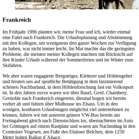
Frankreich
Im Frühjahr 1996 planten wir, meine Frau und ich, wieder einmal
eine Fahrt nach Frankreich. Die Urlaubsplanung und Abstimmung
mit den Kollegen, um wenigstens drei ganze Wochen zur Verfügung
zu haben, war nicht immer leicht. Im Mai machte das die geringsten
Probleme, die meisten meiner Kollegen machten mit Rücksicht auf
ihre Kinder Urlaub während der Sommerferien und im Winter zum
Skifahren.
Wir aber waren engagierte Bergsteiger, Kletterer und Höhlengeher
und freuten uns auf sportliche Betätigung in dem faszinierend
schönen Nachbarland, in dem Höhlenforschung fast ein Volkssport
ist. In den Jahren zuvor waren wir über Basel, Genf, Chambery,
Grenoble nach Frankreich eingereist, diesmal bogen wir bereits
vorher ab und fuhren über Mulhouse ins Elsass. Um in den
wenigen, kostbaren Urlaubstagen möglichst viel unternehmen zu
können, fuhren wir mit unserem grünen VW-Bus bereits am
Freitagabend gleich nach Dienstschluss los, übernachteten im Auto
bei Göttingen auf einem Rastplatz und waren am Nachmittag in den
Comtoiser Vogesen, am Fuße des Elsässer Belchen, dem 1250
Meter hohen Ballon d´Alsace.