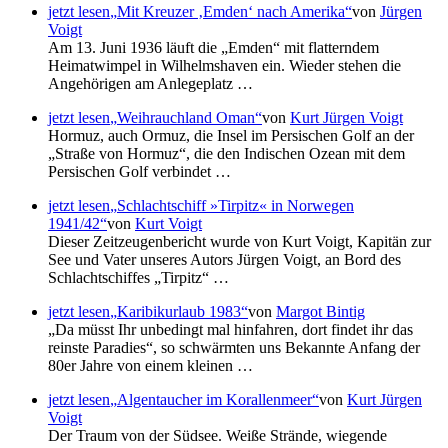
jetzt lesen
Mit Kreuzer
Emden
nach Amerika
von
Jürgen
Voigt
Am 13. Juni 1936 läuft die
Emden
mit flatterndem
Heimatwimpel in Wilhelmshaven ein. Wieder stehen die
Angehörigen am Anlegeplatz …
jetzt lesen
Weihrauchland Oman
von
Kurt Jürgen Voigt
Hormuz, auch Ormuz, die Insel im Persischen Golf an der
Straße von Hormuz
, die den Indischen Ozean mit dem
Persischen Golf verbindet …
jetzt lesen
Schlachtschiff »Tirpitz« in Norwegen
1941/42
von
Kurt Voigt
Dieser Zeitzeugenbericht wurde von Kurt Voigt, Kapitän zur
See und Vater unseres Autors Jürgen Voigt, an Bord des
Schlachtschiffes
Tirpitz
…
jetzt lesen
Karibikurlaub 1983
von
Margot Bintig
Da müsst Ihr unbedingt mal hinfahren, dort findet ihr das
reinste Paradies
, so schwärmten uns Bekannte Anfang der
80er Jahre von einem kleinen …
jetzt lesen
Algentaucher im Korallenmeer
von
Kurt Jürgen
Voigt
Der Traum von der Südsee. Weiße Strände, wiegende