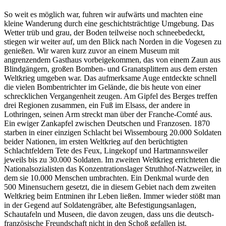
So weit es möglich war, fuhren wir aufwärts und machten eine
kleine Wanderung durch eine geschichtsträchtige Umgebung. Das
Wetter trüb und grau, der Boden teilweise noch schneebedeckt,
stiegen wir weiter auf, um den Blick nach Norden in die Vogesen zu
genießen. Wir waren kurz zuvor an einem Museum mit
angrenzendem Gasthaus vorbeigekommen, das von einem Zaun aus
Blindgängern, großen Bomben- und Granatsplittern aus dem ersten
Weltkrieg umgeben war. Das aufmerksame Auge entdeckte schnell
die vielen Bombentrichter im Gelände, die bis heute von einer
schrecklichen Vergangenheit zeugen. Am Gipfel des Berges treffen
drei Regionen zusammen, ein Fuß im Elsass, der andere in
Lothringen, seinen Arm streckt man über der Franche-Comté aus.
Ein ewiger Zankapfel zwischen Deutschen und Franzosen. 1870
starben in einer einzigen Schlacht bei Wissembourg 20.000 Soldaten
beider Nationen, im ersten Weltkrieg auf den berüchtigten
Schlachtfeldern Tete des Feux, Lingekopf und Hartmannsweiler
jeweils bis zu 30.000 Soldaten. Im zweiten Weltkrieg errichteten die
Nationalsozialisten das Konzentrationslager Struthhof-Natzweiler, in
dem sie 10.000 Menschen umbrachten. Ein Denkmal wurde den
500 Minensuchern gesetzt, die in diesem Gebiet nach dem zweiten
Weltkrieg beim Entminen ihr Leben ließen. Immer wieder stößt man
in der Gegend auf Soldatengräber, alte Befestigungsanlagen,
Schautafeln und Museen, die davon zeugen, dass uns die deutsch-
französische Freundschaft nicht in den Schoß gefallen ist.