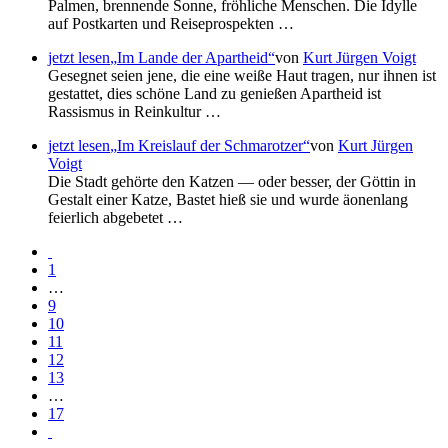
Palmen, brennende Sonne, fröhliche Menschen. Die Idylle
auf Postkarten und Reiseprospekten …
jetzt lesen
Im Lande der Apartheid
von
Kurt Jürgen Voigt
Gesegnet seien jene, die eine weiße Haut tragen, nur ihnen ist
gestattet, dies schöne Land zu genießen Apartheid ist
Rassismus in Reinkultur …
jetzt lesen
Im Kreislauf der Schmarotzer
von
Kurt Jürgen
Voigt
Die Stadt gehörte den Katzen — oder besser, der Göttin in
Gestalt einer Katze, Bastet hieß sie und wurde äonenlang
feierlich abgebetet …
1
…
9
10
11
12
13
…
17