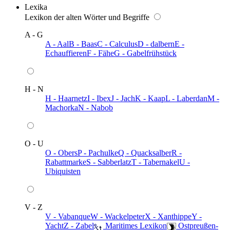
Lexika
Lexikon der alten Wörter und Begriffe
A - G
A - Aal
B - Baas
C - Calculus
D - dalbern
E -
Echauffieren
F - Fähe
G - Gabelfrühstück
H - N
H - Haarnetz
I - Ibex
J - Jach
K - Kaap
L - Laberdan
M -
Machorka
N - Nabob
O - U
O - Obers
P - Pachulke
Q - Quacksalber
R -
Rabattmarke
S - Sabberlatz
T - Tabernakel
U -
Ubiquisten
V - Z
V - Vabanque
W - Wackelpeter
X - Xanthippe
Y -
Yacht
Z - Zabel
️ Maritimes Lexikon
️ Ostpreußen-