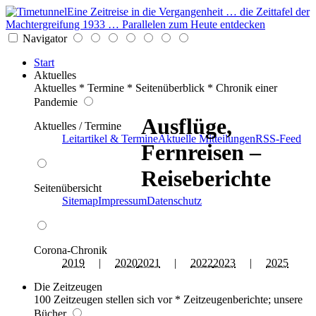
Eine Zeitreise in die Vergangenheit … die Zeittafel der
Machtergreifung 1933 … Parallelen zum Heute entdecken
Navigator
Start
Aktuelles
Aktuelles * Termine * Seitenüberblick * Chronik einer
Pandemie
Ausflüge,
Aktuelles / Termine
Leitartikel & Termine
Aktuelle Mitteilungen
RSS-Feed
Fernreisen –
Reiseberichte
Seitenübersicht
Sitemap
Impressum
Datenschutz
Corona-Chronik
2019
|
2020
2021
|
2022
2023
|
2025
Die Zeitzeugen
100 Zeitzeugen stellen sich vor * Zeitzeugenberichte; unsere
Bücher