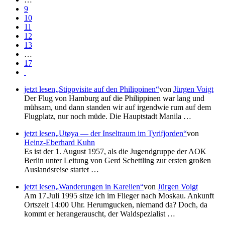
9
10
11
12
13
…
17
jetzt lesen
Stippvisite auf den Philippinen
von
Jürgen Voigt
Der Flug von Hamburg auf die Philippinen war lang und
mühsam, und dann standen wir auf irgendwie rum auf dem
Flugplatz, nur noch müde. Die Hauptstadt Manila …
jetzt lesen
Utøya — der Inseltraum im Tyrifjorden
von
Heinz-Eberhard Kuhn
Es ist der 1. August 1957, als die Jugendgruppe der AOK
Berlin unter Leitung von Gerd Schettling zur ersten großen
Auslandsreise startet …
jetzt lesen
Wanderungen in Karelien
von
Jürgen Voigt
Am 17.Juli 1995 sitze ich im Flieger nach Moskau. Ankunft
Ortszeit 14:00 Uhr. Herumgucken, niemand da? Doch, da
kommt er herangerauscht, der Waldspezialist …