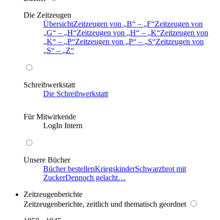
Die Zeitzeugen
Übersicht
Zeitzeugen von
B
–
F
Zeitzeugen von
G
–
H
Zeitzeugen von
H
–
K
Zeitzeugen von
K
–
P
Zeitzeugen von
P
–
S
Zeitzeugen von
S
–
Z
Schreibwerkstatt
Die Schreibwerkstatt
Für Mitwirkende
LogIn Intern
Unsere Bücher
Bücher bestellen
Kriegskinder
Schwarzbrot mit
Zucker
Dennoch gelacht…
Zeitzeugenberichte
Zeitzeugenberichte, zeitlich und thematisch geordnet