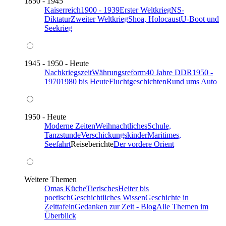
1850 - 1945
Kaiserreich
1900 - 1939
Erster Weltkrieg
NS-
Diktatur
Zweiter Weltkrieg
Shoa, Holocaust
U-Boot und
Seekrieg
1945 - 1950 - Heute
Nachkriegszeit
Währungsreform
40 Jahre DDR
1950 -
1970
1980 bis Heute
Fluchtgeschichten
Rund ums Auto
1950 - Heute
Moderne Zeiten
Weihnachtliches
Schule,
Tanzstunde
Verschickungskinder
Maritimes,
Seefahrt
Reiseberichte
Der vordere Orient
Weitere Themen
Omas Küche
Tierisches
Heiter bis
poetisch
Geschichtliches Wissen
Geschichte in
Zeittafeln
Gedanken zur Zeit - Blog
Alle Themen im
Überblick