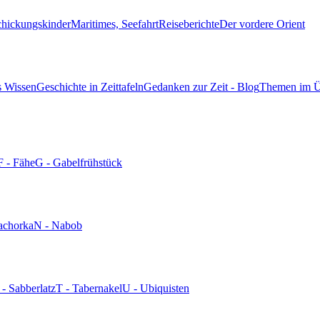
chickungskinder
Maritimes, Seefahrt
Reiseberichte
Der vordere Orient
s Wissen
Geschichte in Zeittafeln
Gedanken zur Zeit - Blog
Themen im Ü
F - Fähe
G - Gabelfrühstück
achorka
N - Nabob
 - Sabberlatz
T - Tabernakel
U - Ubiquisten