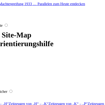
er Machtergreifung 1933 … Parallelen zum Heute entdecken
ie
Site-Map
rientierungshilfe
ücher
–
H
Zeitzeugen von
H
–
K
Zeitzeugen von
K
–
P
Zeitzeugen