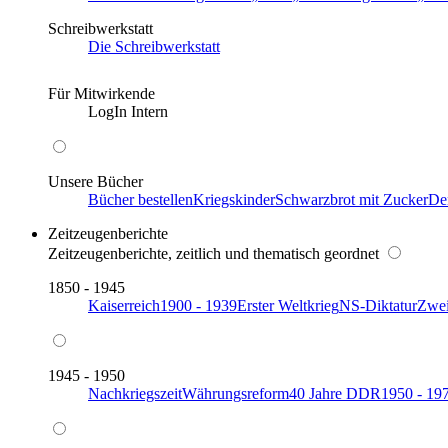
Schreibwerkstatt
Die Schreibwerkstatt
Für Mitwirkende
LogIn Intern
Unsere Bücher
Bücher bestellen
Kriegskinder
Schwarzbrot mit Zucker
De
Zeitzeugenberichte
Zeitzeugenberichte, zeitlich und thematisch geordnet
1850 - 1945
Kaiserreich
1900 - 1939
Erster Weltkrieg
NS-Diktatur
Zwei
1945 - 1950
Nachkriegszeit
Währungsreform
40 Jahre DDR
1950 - 19