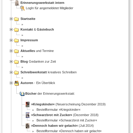
Erinnerungswerkstatt intern
LogIn für angemeldetet Mitglieder
Startseite
Kontakt
&
Gästebuch
Impressum
Aktuelles
und Termine
Blog
Gedanken zur Zeit
Schreibwerkstatt
kreatives Schreiben
Autoren
- Ein Überblick
Bücher
der Erinnerungswerkstatt:
»Kriegskinder«
(Neuerscheinung Dezember 2019)
Bestellformular »Kriegskinder«
»Schwarzbrot mit Zucker«
(Dezember 2018)
Bestellformular »Schwarzbrot mit Zucker«
»Dennoch haben wir gelacht«
(Juli 2014)
Bestellformular »Dennoch haben wir gelacht«