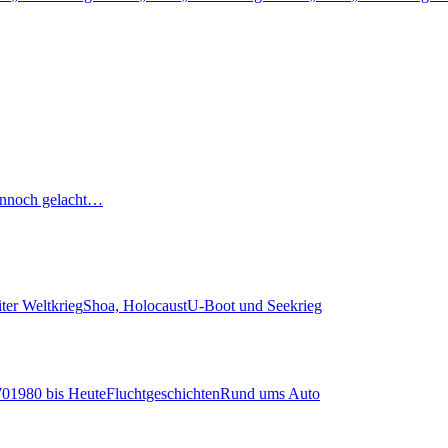
nnoch gelacht…
ter Weltkrieg
Shoa, Holocaust
U-Boot und Seekrieg
70
1980 bis Heute
Fluchtgeschichten
Rund ums Auto