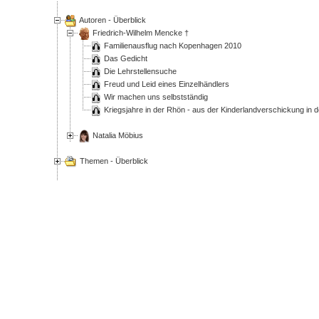
Autoren - Überblick
Friedrich-Wilhelm Mencke †
Familienausflug nach Kopenhagen 2010
Das Gedicht
Die Lehrstellensuche
Freud und Leid eines Einzelhändlers
Wir machen uns selbstständig
Kriegsjahre in der Rhön - aus der Kinderlandverschickung in
Natalia Möbius
Themen - Überblick