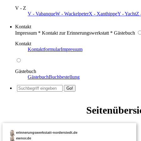
V - Z
V - Vabanque
W - Wackelpeter
X - Xanthippe
Y - Yacht
Z 
Kontakt
Impressum * Kontakt zur Erinnerungswerkstatt * Gästebuch
Kontakt
Kontaktformular
Impressum
Gästebuch
Gästebuch
Buchbestellung
Seitenübersi
erinnerungswerkstatt-norderstedt.de
ewnor.de