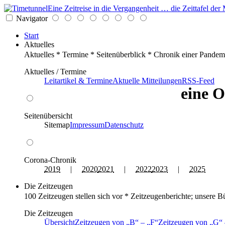
Eine Zeitreise in die Vergangenheit … die Zeittafel d
Navigator
Start
Aktuelles
Aktuelles * Termine * Seitenüberblick * Chronik einer Pandem
Aktuelles / Termine
Leitartikel & Termine
Aktuelle Mitteilungen
RSS-Feed
eine O
Seitenübersicht
Sitemap
Impressum
Datenschutz
Corona-Chronik
2019
|
2020
2021
|
2022
2023
|
2025
Die Zeitzeugen
100 Zeitzeugen stellen sich vor * Zeitzeugenberichte; unsere B
Die Zeitzeugen
Übersicht
Zeitzeugen von
B
–
F
Zeitzeugen von
G