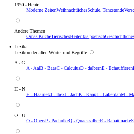
1950 - Heute
Moderne Zeiten
Weihnachtliches
Schule, Tanzstunde
Vers
Andere Themen
Omas Küche
Tierisches
Heiter bis poetisch
Geschichtliche
Lexika
Lexikon der alten Wörter und Begriffe
A - G
A - Aal
B - Baas
C - Calculus
D - dalbern
E - Echauffieren
H - N
H - Haarnetz
I - Ibex
J - Jach
K - Kaap
L - Laberdan
M - M
O - U
O - Obers
P - Pachulke
Q - Quacksalber
R - Rabattmarke
S