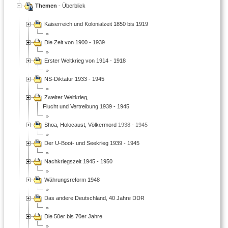
Themen
- Überblick
Kaiserreich und Kolonialzeit 1850 bis 1919
Die Zeit von 1900 - 1939
Erster Weltkrieg von 1914 - 1918
NS-Diktatur 1933 - 1945
Zweiter Weltkrieg,
Flucht und Vertreibung 1939 - 1945
Shoa, Holocaust, Völkermord
1938 - 1945
Der U-Boot- und Seekrieg 1939 - 1945
Nachkriegszeit 1945 - 1950
Währungsreform 1948
Das andere Deutschland, 40 Jahre DDR
Die 50er bis 70er Jahre