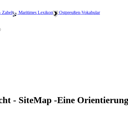
- Zabel
️ Maritimes Lexikon
️ Ostpreußen-Vokabular
cht - SiteMap -Eine Orientierung