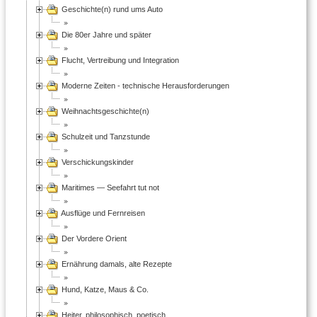
Geschichte(n) rund ums Auto
Die 80er Jahre und später
Flucht, Vertreibung und Integration
Moderne Zeiten - technische Herausforderungen
Weihnachtsgeschichte(n)
Schulzeit und Tanzstunde
Verschickungskinder
Maritimes — Seefahrt tut not
Ausflüge und Fernreisen
Der Vordere Orient
Ernährung damals, alte Rezepte
Hund, Katze, Maus & Co.
Heiter, philosophisch, poetisch