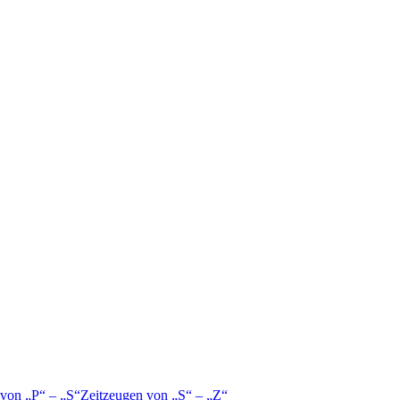
 von
P
–
S
Zeitzeugen von
S
–
Z