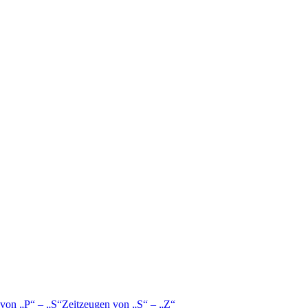
 von
P
–
S
Zeitzeugen von
S
–
Z