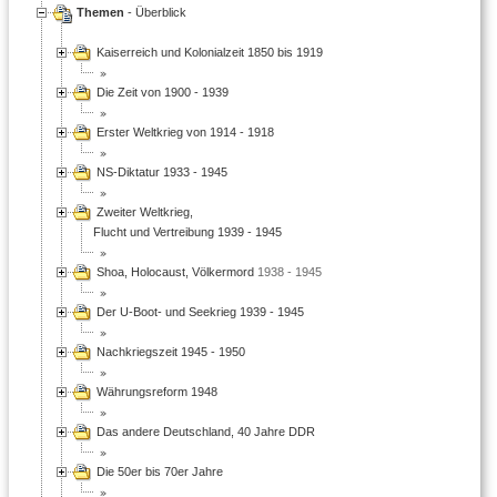
Themen
- Überblick
Kaiserreich und Kolonialzeit 1850 bis 1919
Die Zeit von 1900 - 1939
Erster Weltkrieg von 1914 - 1918
NS-Diktatur 1933 - 1945
Zweiter Weltkrieg,
Flucht und Vertreibung 1939 - 1945
Shoa, Holocaust, Völkermord
1938 - 1945
Der U-Boot- und Seekrieg 1939 - 1945
Nachkriegszeit 1945 - 1950
Währungsreform 1948
Das andere Deutschland, 40 Jahre DDR
Die 50er bis 70er Jahre