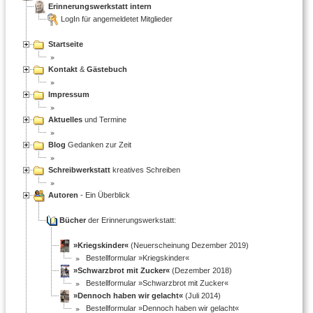
Erinnerungswerkstatt intern
LogIn für angemeldetet Mitglieder
Startseite
Kontakt
&
Gästebuch
Impressum
Aktuelles
und Termine
Blog
Gedanken zur Zeit
Schreibwerkstatt
kreatives Schreiben
Autoren
- Ein Überblick
Bücher
der Erinnerungswerkstatt:
»Kriegskinder«
(Neuerscheinung Dezember 2019)
Bestellformular »Kriegskinder«
»Schwarzbrot mit Zucker«
(Dezember 2018)
Bestellformular »Schwarzbrot mit Zucker«
»Dennoch haben wir gelacht«
(Juli 2014)
Bestellformular »Dennoch haben wir gelacht«