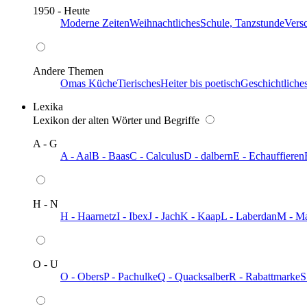
1950 - Heute
Moderne Zeiten
Weihnachtliches
Schule, Tanzstunde
Vers
Andere Themen
Omas Küche
Tierisches
Heiter bis poetisch
Geschichtliche
Lexika
Lexikon der alten Wörter und Begriffe
A - G
A - Aal
B - Baas
C - Calculus
D - dalbern
E - Echauffieren
H - N
H - Haarnetz
I - Ibex
J - Jach
K - Kaap
L - Laberdan
M - M
O - U
O - Obers
P - Pachulke
Q - Quacksalber
R - Rabattmarke
S