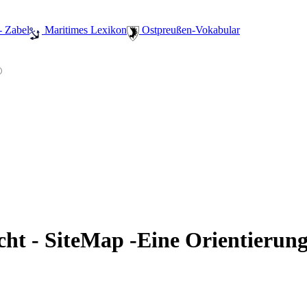
- Zabel
️ Maritimes Lexikon
️ Ostpreußen-Vokabular
cht - SiteMap -Eine Orientierung