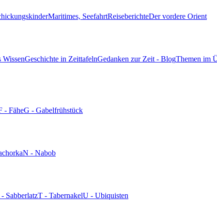
chickungskinder
Maritimes, Seefahrt
Reiseberichte
Der vordere Orient
s Wissen
Geschichte in Zeittafeln
Gedanken zur Zeit - Blog
Themen im Ü
F - Fähe
G - Gabelfrühstück
achorka
N - Nabob
 - Sabberlatz
T - Tabernakel
U - Ubiquisten