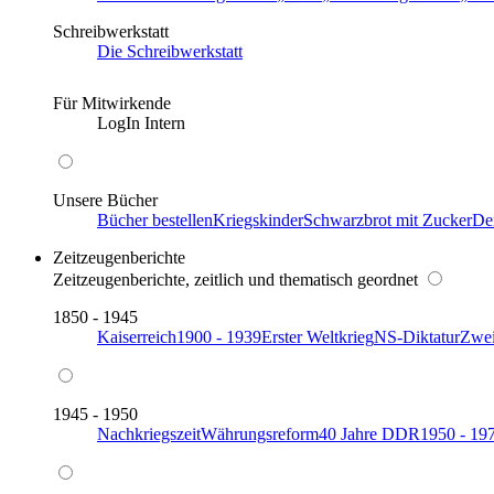
Schreibwerkstatt
Die Schreibwerkstatt
Für Mitwirkende
LogIn Intern
Unsere Bücher
Bücher bestellen
Kriegskinder
Schwarzbrot mit Zucker
De
Zeitzeugenberichte
Zeitzeugenberichte, zeitlich und thematisch geordnet
1850 - 1945
Kaiserreich
1900 - 1939
Erster Weltkrieg
NS-Diktatur
Zwei
1945 - 1950
Nachkriegszeit
Währungsreform
40 Jahre DDR
1950 - 19