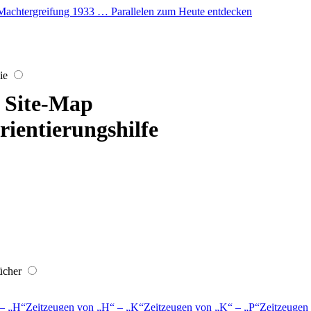
er Machtergreifung 1933 … Parallelen zum Heute entdecken
ie
Site-Map
rientierungshilfe
ücher
–
H
Zeitzeugen von
H
–
K
Zeitzeugen von
K
–
P
Zeitzeugen