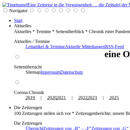
Eine Zeitreise in die Vergangenheit … die Zeittafel d
Navigator
Start
Aktuelles
Aktuelles * Termine * Seitenüberblick * Chronik einer Pandem
Aktuelles / Termine
Leitartikel & Termine
Aktuelle Mitteilungen
RSS-Feed
eine O
Seitenübersicht
Sitemap
Impressum
Datenschutz
Corona-Chronik
2019
|
2020
2021
|
2022
2023
|
2025
Die Zeitzeugen
100 Zeitzeugen stellen sich vor * Zeitzeugenberichte; unsere B
Die Zeitzeugen
Übersicht
Zeitzeugen von
B
–
F
Zeitzeugen von
G