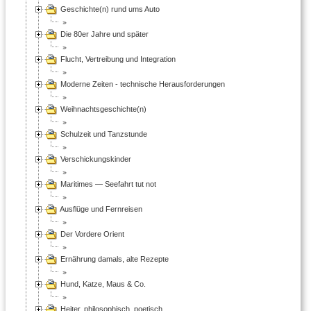
Geschichte(n) rund ums Auto
Die 80er Jahre und später
Flucht, Vertreibung und Integration
Moderne Zeiten - technische Herausforderungen
Weihnachtsgeschichte(n)
Schulzeit und Tanzstunde
Verschickungskinder
Maritimes — Seefahrt tut not
Ausflüge und Fernreisen
Der Vordere Orient
Ernährung damals, alte Rezepte
Hund, Katze, Maus & Co.
Heiter, philosophisch, poetisch