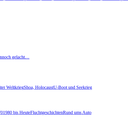
nnoch gelacht…
ter Weltkrieg
Shoa, Holocaust
U-Boot und Seekrieg
70
1980 bis Heute
Fluchtgeschichten
Rund ums Auto