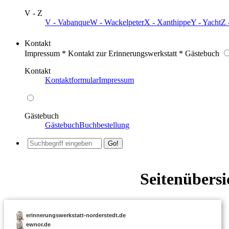
V - Z
V - Vabanque
W - Wackelpeter
X - Xanthippe
Y - Yacht
Z 
Kontakt
Impressum * Kontakt zur Erinnerungswerkstatt * Gästebuch
Kontakt
Kontaktformular
Impressum
Gästebuch
Gästebuch
Buchbestellung
Seitenübersi
erinnerungswerkstatt-norderstedt.de
ewnor.de