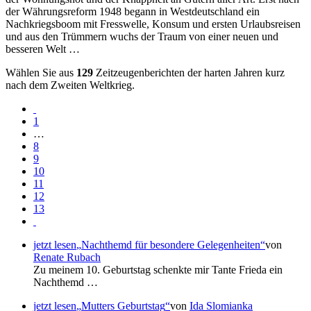
der Währungsreform 1948 begann in Westdeutschland ein
Nachkriegsboom mit Fresswelle, Konsum und ersten Urlaubsreisen
und aus den Trümmern wuchs der Traum von einer neuen und
besseren Welt …
Wählen Sie aus
129
Zeitzeugenberichten der harten Jahren kurz
nach dem Zweiten Weltkrieg.
1
…
8
9
10
11
12
13
jetzt lesen
Nachthemd für besondere Gelegenheiten
von
Renate Rubach
Zu meinem 10. Geburtstag schenkte mir Tante Frieda ein
Nachthemd …
jetzt lesen
Mutters Geburtstag
von
Ida Slomianka