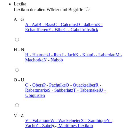
Lexika
Lexikon der alten Wörter und Begriffe
A - G
A - Aal
B - Baas
C - Calculus
D - dalbern
E -
Echauffieren
F - Fähe
G - Gabelfrühstück
H - N
H - Haarnetz
I - Ibex
J - Jach
K - Kaap
L - Laberdan
M -
Machorka
N - Nabob
O - U
O - Obers
P - Pachulke
Q - Quacksalber
R -
Rabattmarke
S - Sabberlatz
T - Tabernakel
U -
Ubiquisten
V - Z
V - Vabanque
W - Wackelpeter
X - Xanthippe
Y -
Yacht
Z - Zabel
️ Maritimes Lexikon