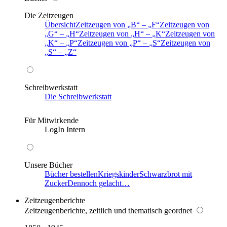
Die Zeitzeugen
Übersicht
Zeitzeugen von
B
–
F
Zeitzeugen von
G
–
H
Zeitzeugen von
H
–
K
Zeitzeugen von
K
–
P
Zeitzeugen von
P
–
S
Zeitzeugen von
S
–
Z
Schreibwerkstatt
Die Schreibwerkstatt
Für Mitwirkende
LogIn Intern
Unsere Bücher
Bücher bestellen
Kriegskinder
Schwarzbrot mit
Zucker
Dennoch gelacht…
Zeitzeugenberichte
Zeitzeugenberichte, zeitlich und thematisch geordnet