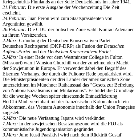
Kriegseintritts Finnlands an der Seite Deutschlands im Jahre 1941.
21.Februar:
Die erste Ausgabe der Wochenzeitung Die Zeit
erscheint.
24.Februar:
Juan Peron wird zum Staats­präsidenten von
Argentinien gewählt.
26.Februar:
Die CDU der britischen Zone wählt Konrad Adenauer
zu ihrem Vor­sitzenden.
2.März:
Gründung der Deutschen Konservativen Partei –
Deutschen Rechtspartei (DKP-DRP) als Fusion der
Deutschen
Aufbau-Partei
und der
Deutschen Konservativen Partei
.
5.März:
In einer Rede vor dem Westminster College in Fulton
(Missouri) warnt Winston Churchill vor der zunehmenden Macht
der Sowjetunion in Europa. Er verwendet dabei den Begriff des
Eisernen Vorhangs, der durch die Fultoner Rede popularisiert wird.
Die Ministerpräsidenten der drei Länder der amerikanischen Zone
unterzeichnen im Münchner Rathaussaal das "Gesetz zur Befreiung
von Nationalsozialismus und Militarismus". Es bildet die Grundlage
für die wenige Wochen später einsetzende Entnazifizierung.
Ho Chi Minh vereinbart mit der französischen Kolonial­macht ein
Abkommen, das Vietnam Autonomie innerhalb der Union Française
zugesteht.
6.März:
Die neue Verfassung Japans wird verkündet.
7.März:
In der sowjetischen Besatzungs­zone wird die FDJ als
kommunistische Jugend­organisation gegründet.
9.März:
Juho Kusti Paasikivi wird nach dem Rücktritt Gustaf