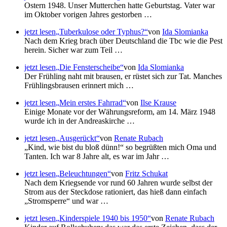
Ostern 1948. Unser Mutterchen hatte Geburtstag. Vater war
im Oktober vorigen Jahres gestorben …
jetzt lesen
Tuberkulose oder Typhus?
von
Ida Slomianka
Nach dem Krieg brach über Deutschland die Tbc wie die Pest
herein. Sicher war zum Teil …
jetzt lesen
Die Fensterscheibe
von
Ida Slomianka
Der Frühling naht mit brausen, er rüstet sich zur Tat. Manches
Frühlingsbrausen erinnert mich …
jetzt lesen
Mein erstes Fahrrad
von
Ilse Krause
Einige Monate vor der Währungsreform, am 14. März 1948
wurde ich in der Andreaskirche …
jetzt lesen
Ausgerückt
von
Renate Rubach
Kind, wie bist du bloß dünn!
so begrüßten mich Oma und
Tanten. Ich war 8 Jahre alt, es war im Jahr …
jetzt lesen
Beleuchtungen
von
Fritz Schukat
Nach dem Kriegsende vor rund 60 Jahren wurde selbst der
Strom aus der Steckdose rationiert, das hieß dann einfach
Stromsperre
und war …
jetzt lesen
Kinderspiele 1940 bis 1950
von
Renate Rubach