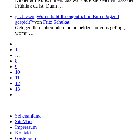
Kinder auf Rollschuhen: das war das erste Zeichen, dass der
Frühling da ist. Dann …
jetzt lesen
Womit habt Ihr eigentlich in Eurer Jugend
gespielt?
von
Fritz Schukat
Gelegentlich haben mich meine beiden Jungens gefragt,
womit …
1
…
8
9
10
11
12
13
Seitenanfang
SiteMap
Impressum
Kontakt
Gästebuch