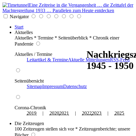
Eine Zeitreise in die Vergangenheit … die Zeittafel der
Machtergreifung 1933 … Parallelen zum Heute entdecken
Navigator
Start
Aktuelles
Aktuelles * Termine * Seitenüberblick * Chronik einer
Pandemie
Nachkriegsz
Aktuelles / Termine
Leitartikel & Termine
Aktuelle Mitteilungen
RSS-Feed
1945 - 1950
Seitenübersicht
Sitemap
Impressum
Datenschutz
Corona-Chronik
2019
|
2020
2021
|
2022
2023
|
2025
Die Zeitzeugen
100 Zeitzeugen stellen sich vor * Zeitzeugenberichte; unsere
Bücher