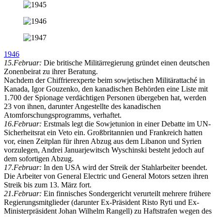
1946
15.Februar:
Die britische Militärregierung gründet einen deutschen
Zonenbeirat zu ihrer Beratung.
Nachdem der Chiffrierexperte beim sowjetischen Militärattaché in
Kanada, Igor Gouzenko, den kanadischen Behörden eine Liste mit
1.700 der Spionage verdächtigen Personen übergeben hat, werden
23 von ihnen, darunter Angestellte des kanadischen
Atomforschungsprogramms, verhaftet.
16.Februar:
Erstmals legt die Sowjetunion in einer Debatte im UN-
Sicherheitsrat ein Veto ein. Großbritannien und Frankreich hatten
vor, einen Zeitplan für ihren Abzug aus dem Libanon und Syrien
vorzulegen, Andrei Januarjewitsch Wyschinski besteht jedoch auf
dem sofortigen Abzug.
17.Februar:
In den USA wird der Streik der Stahlarbeiter beendet.
Die Arbeiter von General Electric und General Motors setzen ihren
Streik bis zum 13. März fort.
21.Februar:
Ein finnisches Sondergericht verurteilt mehrere frühere
Regierungsmitglieder (darunter Ex-Präsident Risto Ryti und Ex-
Ministerpräsident Johan Wilhelm Rangell) zu Haftstrafen wegen des