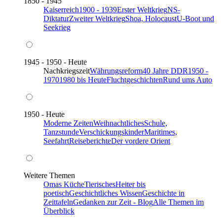
1850 - 1945
Kaiserreich
1900 - 1939
Erster Weltkrieg
NS-
Diktatur
Zweiter Weltkrieg
Shoa, Holocaust
U-Boot und
Seekrieg
1945 - 1950 - Heute
Nachkriegszeit
Währungsreform
40 Jahre DDR
1950 -
1970
1980 bis Heute
Fluchtgeschichten
Rund ums Auto
1950 - Heute
Moderne Zeiten
Weihnachtliches
Schule,
Tanzstunde
Verschickungskinder
Maritimes,
Seefahrt
Reiseberichte
Der vordere Orient
Weitere Themen
Omas Küche
Tierisches
Heiter bis
poetisch
Geschichtliches Wissen
Geschichte in
Zeittafeln
Gedanken zur Zeit - Blog
Alle Themen im
Überblick