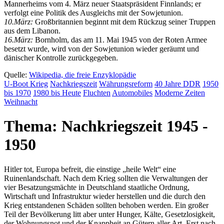
Mannerheims vom 4. März neuer Staatspräsident Finnlands; er
verfolgt eine Politik des Ausgleichs mit der Sowjetunion.
10.März:
Großbritannien beginnt mit dem Rückzug seiner Truppen
aus dem Libanon.
16.März:
Bornholm, das am 11. Mai 1945 von der Roten Armee
besetzt wurde, wird von der Sowjetunion wieder geräumt und
dänischer Kontrolle zurückgegeben.
Quelle:
Wikipedia, die freie Enzyklopädie
U-Boot Krieg
Nachkriegs
zeit
Währungs
reform
40 Jahre DDR
1950
bis 1970
1980 bis Heute
Fluchten
Automobiles
Moderne Zeiten
Weihnacht
Thema: Nachkriegszeit 1945 -
1950
Hitler tot, Europa befreit, die einstige
heile Welt
eine
Ruinenlandschaft. Nach dem Krieg sollten die Verwaltungen der
vier Besatzungsmächte in Deutschland staatliche Ordnung,
Wirtschaft und Infrastruktur wieder herstellen und die durch den
Krieg entstandenen Schäden sollten behoben werden. Ein großer
Teil der Bevölkerung litt aber unter Hunger, Kälte, Gesetzlosigkeit,
der Wohnungsnot und der Knappheit an Gütern aller Art. Erst nach