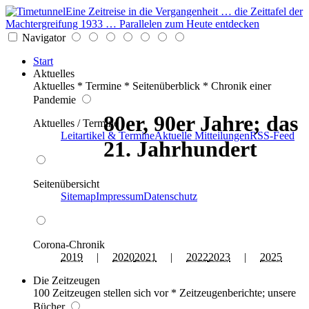
Eine Zeitreise in die Vergangenheit … die Zeittafel der
Machtergreifung 1933 … Parallelen zum Heute entdecken
Navigator
Start
Aktuelles
Aktuelles * Termine * Seitenüberblick * Chronik einer
Pandemie
80er, 90er Jahre; das
Aktuelles / Termine
Leitartikel & Termine
Aktuelle Mitteilungen
RSS-Feed
21. Jahrhundert
Seitenübersicht
Sitemap
Impressum
Datenschutz
Corona-Chronik
2019
|
2020
2021
|
2022
2023
|
2025
Die Zeitzeugen
100 Zeitzeugen stellen sich vor * Zeitzeugenberichte; unsere
Bücher