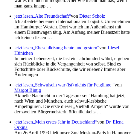
war es für mich unmöglich. Aber wie macht man das, wenn
man ganz knapp …
jetzt lesen
Alte Freundschaft
von
Dieter Scholz
Ich arbeitete bei einem Internationalen Logistik-Unternehmen
im Hamburger Westen. Dort war ich im Außendienst mit
einem Dienstwagen tätig. Am Anfang meiner Dienstzeit hatte
ich keinen festen …
jetzt lesen
Eheschließung heute und gestern
von
Liesel
Hünichen
In meiner Lebenszeit, die fast ein Jahrhundert währt, ergeben
sich Rückblicke in die Vergangenheit von selbst. Sind es
Fortschritte oder Rückschritte, die wir erleben? Immer aber
Änderungen …
jetzt lesen
Schwulsein war (ist) nichts für Feiglinge
von
Margot Bintig
Aktuelle Nachricht in der Tagespresse: "Hamburg hat jetzt,
nach Wien und München, auch schwul-lesbische
Ampelfiguren. Die erste dieser
Vielfalt-Ampeln
wurde von
der zweiten Bürgermeisterin öffentlichkeits …
jetzt lesen
Mein erstes Jahr in Deutschland
von
Dr. Elena
Orkina
Am 26 April 1993 hielt unser Zug Moskau-Paris in Hannover