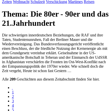
Zeiten
Weihnacht
Schulzeit
Verschickung
Martimes
Reisen
Thema: Die 80er - 90er und das
21.Jahrhundert
Die schwierigen innerdeutschen Beziehungen, die RAF und ihre
Taten, Studentenunruhen, Fall der Berliner Mauer und die
Wiedervereinigung. Das Bundesverfassungsgericht veröffentlicht
einen Beschluss, der die friedliche Nutzung der Kernenergie als mit
dem Grundgesetz vereinbar erklärt. Geiselnahme in der US-
amerikanische Botschaft in Teheran und der Einmarsch der UdSSR
in Afghanistan verschärfen die Fronten im Ost-West-Konflikt nach
der Entspannungspolitik der 1970er wieder. Wie schnell doch die
Zeit vergeht, Heute ist schon fast Gestern …
Alle
209
Geschichten aus diesem Zeitabschnitt finden Sie hier.
1
2
3
4
5