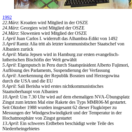
1992
22.März
: Kroatien wird Mitglied in der OSZE
24.März
: Georgien wird Mitglied der OSZE
24.März
: Slowenien wird Mitglied der OSZE
1.April
Juan Carlos I. widerruft das Alhambra-Edikt von 1492
3.April
Ramiz Alia tritt als letzter kommunistischer Staatschef von
Albanien zurück
4.April
: Maria Jepsen wird in Hamburg zur ersten evangelisch-
lutherischen Bischöfin der Welt gewählt
5.April
: Eigenputsch in Peru durch Staatspräsident Alberto Fujimori,
Auflösung des Parlaments, Suspendierung der Verfassung
6.April
: Anerkennung der Republik Bosnien und Herzegowina
durch die USA und die EU
9.April
: Sali Berisha wird erstes nichtkommunistisches
Staatsoberhaupt von Albanien
10.April
: Um 7.30 Uhr wird auf dem ehemaligen NVA-Übungsplatz
Zingst zum letzten Mal eine Rakete des Typs MMR06-M gestartet.
Seit Oktober 1988 wurden insgesamt 62 dieser Flugkörper zu
Messungen der Windgeschwindigkeit und der Temperatur in der
Hochatmosphäre von Zingst gestartet
13.April
: Ein schweres Erdbeben beschädigt weite Teile des
Niederrheingebietes