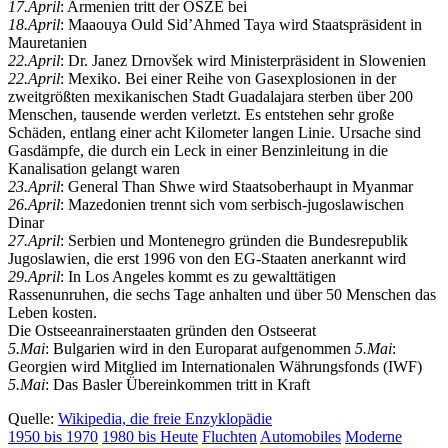
17.April
: Armenien tritt der OSZE bei
18.April
: Maaouya Ould Sid’Ahmed Taya wird Staatspräsident in
Mauretanien
22.April
: Dr. Janez Drnovšek wird Ministerpräsident in Slowenien
22.April
: Mexiko. Bei einer Reihe von Gasexplosionen in der
zweitgrößten mexikanischen Stadt Guadalajara sterben über 200
Menschen, tausende werden verletzt. Es entstehen sehr große
Schäden, entlang einer acht Kilometer langen Linie. Ursache sind
Gasdämpfe, die durch ein Leck in einer Benzinleitung in die
Kanalisation gelangt waren
23.April
: General Than Shwe wird Staatsoberhaupt in Myanmar
26.April
: Mazedonien trennt sich vom serbisch-jugoslawischen
Dinar
27.April
: Serbien und Montenegro gründen die Bundesrepublik
Jugoslawien, die erst 1996 von den EG-Staaten anerkannt wird
29.April
: In Los Angeles kommt es zu gewalttätigen
Rassenunruhen, die sechs Tage anhalten und über 50 Menschen das
Leben kosten.
Die Ostseeanrainerstaaten gründen den Ostseerat
5.Mai
: Bulgarien wird in den Europarat aufgenommen
5.Mai
:
Georgien wird Mitglied im Internationalen Währungsfonds (IWF)
5.Mai
: Das Basler Übereinkommen tritt in Kraft
Quelle:
Wikipedia, die freie Enzyklopädie
1950 bis 1970
1980 bis Heute
Fluchten
Automobiles
Moderne