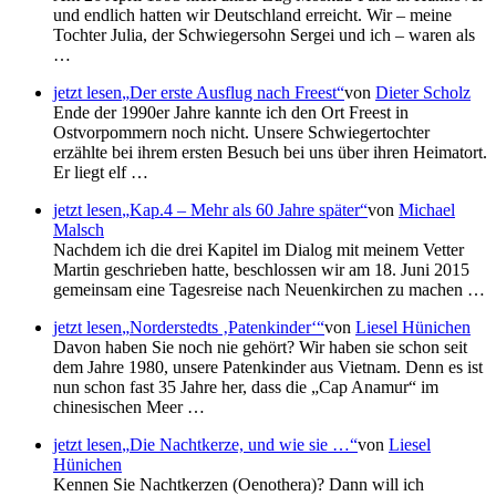
und endlich hatten wir Deutschland erreicht. Wir – meine
Tochter Julia, der Schwiegersohn Sergei und ich – waren als
…
jetzt lesen
Der erste Ausflug nach Freest
von
Dieter Scholz
Ende der 1990er Jahre kannte ich den Ort Freest in
Ostvorpommern noch nicht. Unsere Schwiegertochter
erzählte bei ihrem ersten Besuch bei uns über ihren Heimatort.
Er liegt elf …
jetzt lesen
Kap.4 – Mehr als 60 Jahre später
von
Michael
Malsch
Nachdem ich die drei Kapitel im Dialog mit meinem Vetter
Martin geschrieben hatte, beschlossen wir am 18. Juni 2015
gemeinsam eine Tagesreise nach Neuenkirchen zu machen …
jetzt lesen
Norderstedts
Patenkinder
von
Liesel Hünichen
Davon haben Sie noch nie gehört? Wir haben sie schon seit
dem Jahre 1980, unsere Patenkinder aus Vietnam. Denn es ist
nun schon fast 35 Jahre her, dass die
Cap Anamur
im
chinesischen Meer …
jetzt lesen
Die Nachtkerze, und wie sie …
von
Liesel
Hünichen
Kennen Sie Nachtkerzen (Oenothera)? Dann will ich