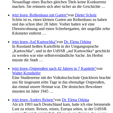
Neuauflage eines Buches gleichen Titels keine Konkurrenz
machen. Sie erinnern sich aber sicher an die Geschichte …
jetzt lesen
Reihenhaus mit Garten
von
Dieter Scholz
Schön ist es, einen kleinen Garten am Reihenhaus zu haben
und das schon über 28 Jahre. Vorher hatten wir eine
Dienstwohnung und einen Schrebergarten, der ungefähr zehn
Kilometer entfernt …
jetzt lesen
Auf Kartoschka
von
Dr. Elena Orkina
In Russland heißen Kartoffeln in der Umgangssprache
Kartoschka
, und in der UdSSR
auf Kartoschka
geschickt
zu werden war eine selbstverständliche Sache. Im Herbst
musste die Stadt …
jetzt lesen
Ostpreußen nach 42 Jahren in 7 Kapiteln
von
Walter Kennhöfer
Eine Studienreise mit der Volkshochschule Quickborn brachte
uns für insgesamt zehn Tage in das ehemalige Ostpreußen,
das einmal unsere Heimat war. Die deutschen Bewohner
mussten im Jahre 1945 …
jetzt lesen
Anders Reisen
von
Dr. Elena Orkina
Als ich 1993 nach Deutschland kam, hatte ich eine brennende
Lust zu reisen. Reisen, reisen, Europa sehen, in der UdSSR