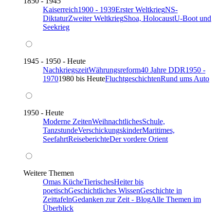
1850 - 1945
Kaiserreich
1900 - 1939
Erster Weltkrieg
NS-
Diktatur
Zweiter Weltkrieg
Shoa, Holocaust
U-Boot und
Seekrieg
1945 - 1950 - Heute
Nachkriegszeit
Währungsreform
40 Jahre DDR
1950 -
1970
1980 bis Heute
Fluchtgeschichten
Rund ums Auto
1950 - Heute
Moderne Zeiten
Weihnachtliches
Schule,
Tanzstunde
Verschickungskinder
Maritimes,
Seefahrt
Reiseberichte
Der vordere Orient
Weitere Themen
Omas Küche
Tierisches
Heiter bis
poetisch
Geschichtliches Wissen
Geschichte in
Zeittafeln
Gedanken zur Zeit - Blog
Alle Themen im
Überblick