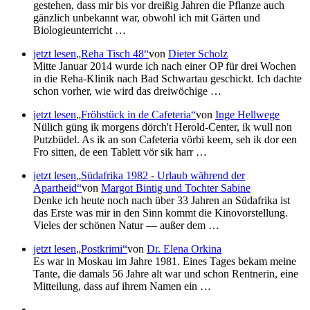
gestehen, dass mir bis vor dreißig Jahren die Pflanze auch
gänzlich unbekannt war, obwohl ich mit Gärten und
Biologieunterricht …
jetzt lesen
Reha Tisch 48
von
Dieter Scholz
Mitte Januar 2014 wurde ich nach einer OP für drei Wochen
in die Reha-Klinik nach Bad Schwartau geschickt. Ich dachte
schon vorher, wie wird das dreiwöchige …
jetzt lesen
Fröhstück in de Cafeteria
von
Inge Hellwege
Nülich güng ik morgens dörch't Herold-Center, ik wull non
Putzbüdel. As ik an son Cafeteria vörbi keem, seh ik dor een
Fro sitten, de een Tablett vör sik harr …
jetzt lesen
Südafrika 1982 - Urlaub während der
Apartheid
von
Margot Bintig und Tochter Sabine
Denke ich heute noch nach über 33 Jahren an Südafrika ist
das Erste was mir in den Sinn kommt die Kinovorstellung.
Vieles der schönen Natur — außer dem …
jetzt lesen
Postkrimi
von
Dr. Elena Orkina
Es war in Moskau im Jahre 1981. Eines Tages bekam meine
Tante, die damals 56 Jahre alt war und schon Rentnerin, eine
Mitteilung, dass auf ihrem Namen ein …