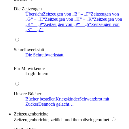
Die Zeitzeugen
Übersicht
Zeitzeugen von
B
–
F
Zeitzeugen von
G
–
H
Zeitzeugen von
H
–
K
Zeitzeugen von
K
–
P
Zeitzeugen von
P
–
S
Zeitzeugen von
S
–
Z
Schreibwerkstatt
Die Schreibwerkstatt
Für Mitwirkende
LogIn Intern
Unsere Bücher
Bücher bestellen
Kriegskinder
Schwarzbrot mit
Zucker
Dennoch gelacht…
Zeitzeugenberichte
Zeitzeugenberichte, zeitlich und thematisch geordnet