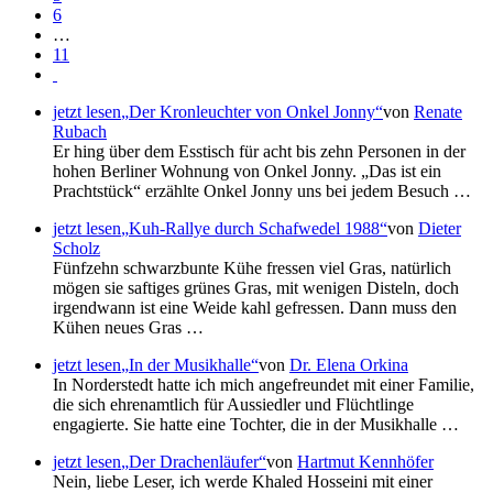
6
…
11
jetzt lesen
Der Kronleuchter von Onkel Jonny
von
Renate
Rubach
Er hing über dem Esstisch für acht bis zehn Personen in der
hohen Berliner Wohnung von Onkel Jonny.
Das ist ein
Prachtstück
erzählte Onkel Jonny uns bei jedem Besuch …
jetzt lesen
Kuh-Rallye durch Schafwedel 1988
von
Dieter
Scholz
Fünfzehn schwarzbunte Kühe fressen viel Gras, natürlich
mögen sie saftiges grünes Gras, mit wenigen Disteln, doch
irgendwann ist eine Weide kahl gefressen. Dann muss den
Kühen neues Gras …
jetzt lesen
In der Musikhalle
von
Dr. Elena Orkina
In Norderstedt hatte ich mich angefreundet mit einer Familie,
die sich ehrenamtlich für Aussiedler und Flüchtlinge
engagierte. Sie hatte eine Tochter, die in der Musikhalle …
jetzt lesen
Der Drachenläufer
von
Hartmut Kennhöfer
Nein, liebe Leser, ich werde Khaled Hosseini mit einer