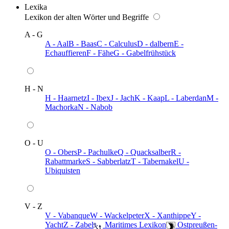
Lexika
Lexikon der alten Wörter und Begriffe
A - G
A - Aal
B - Baas
C - Calculus
D - dalbern
E -
Echauffieren
F - Fähe
G - Gabelfrühstück
H - N
H - Haarnetz
I - Ibex
J - Jach
K - Kaap
L - Laberdan
M -
Machorka
N - Nabob
O - U
O - Obers
P - Pachulke
Q - Quacksalber
R -
Rabattmarke
S - Sabberlatz
T - Tabernakel
U -
Ubiquisten
V - Z
V - Vabanque
W - Wackelpeter
X - Xanthippe
Y -
Yacht
Z - Zabel
️ Maritimes Lexikon
️ Ostpreußen-