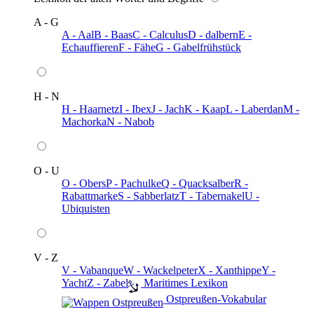
A - G
A - Aal
B - Baas
C - Calculus
D - dalbern
E -
Echauffieren
F - Fähe
G - Gabelfrühstück
H - N
H - Haarnetz
I - Ibex
J - Jach
K - Kaap
L - Laberdan
M -
Machorka
N - Nabob
O - U
O - Obers
P - Pachulke
Q - Quacksalber
R -
Rabattmarke
S - Sabberlatz
T - Tabernakel
U -
Ubiquisten
V - Z
V - Vabanque
W - Wackelpeter
X - Xanthippe
Y -
Yacht
Z - Zabel
️ Maritimes Lexikon
️ Ostpreußen-Vokabular