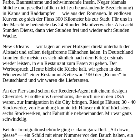
Farbe, Baumstämme und schwimmende Inseln, Neger (damals
übliche und gesellschaftlich nicht zu beanstandende Bezeichnung)
in Kanus und Raddampfer — wie aus den Romanen. In endlosen
Kurven zog sich der Fluss 300 Kilometer bis zur Stadt. Für uns in
der Maschine bedeutete das 24 Stunden Manöverwache. Also acht
Stunden Dienst, dann vier Stunden frei und wieder acht Stunden
Wache.
New Orleans — wir lagen an einer Holzpier direkt unterhalb der
Altstadt und sollten tiefgefrorene Hähnchen laden. In Deutschland
konnten die meisten es sich nämlich nach dem Krieg erstmals
wieder leisten, in ein Restaurant zum Essen zu gehen. Der
Werbespruch
Heute bleibt die Küche kalt, wir gehen in den
Wienerwald
einer Restaurant-Kette war 1960 der
Renner
in
Deutschland und wir waren die Lieferanten.
An der Pier stand schon der Reederei-Agent mit einem riesigen
Chevrolet. Er sollte uns Greenhorns, die noch nie in den USA
waren, zur Immigration in die City bringen. Riesige Häuser, 30 - 40
Stockwerke, von Hamburg kannte ich Häuser mit fünf höchstens
sechs Stockwerken, acht Fahrstühle nebeneinander. Mir war ganz
schwindelig.
Bei der Immigrationsbehörde ging es dann ganz flott.
Sit down,
please
— ein Schild mit einer Nummer vor den Bauch halten, ein