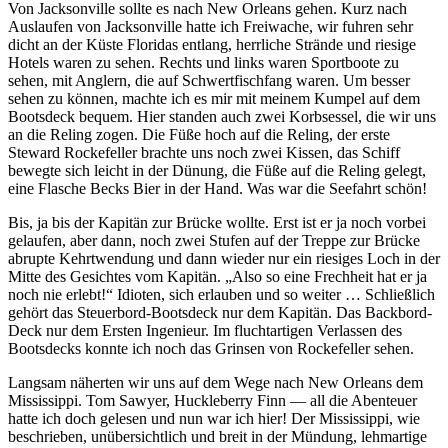
Von Jacksonville sollte es nach New Orleans gehen. Kurz nach
Auslaufen von Jacksonville hatte ich Freiwache, wir fuhren sehr
dicht an der Küste Floridas entlang, herrliche Strände und riesige
Hotels waren zu sehen. Rechts und links waren Sportboote zu
sehen, mit Anglern, die auf Schwertfischfang waren. Um besser
sehen zu können, machte ich es mir mit meinem Kumpel auf dem
Bootsdeck bequem. Hier standen auch zwei Korbsessel, die wir uns
an die Reling zogen. Die Füße hoch auf die Reling, der erste
Steward Rockefeller brachte uns noch zwei Kissen, das Schiff
bewegte sich leicht in der Dünung, die Füße auf die Reling gelegt,
eine Flasche Becks Bier in der Hand. Was war die Seefahrt schön!
Bis, ja bis der Kapitän zur Brücke wollte. Erst ist er ja noch vorbei
gelaufen, aber dann, noch zwei Stufen auf der Treppe zur Brücke
abrupte Kehrtwendung und dann wieder nur ein riesiges Loch in der
Mitte des Gesichtes vom Kapitän.
Also so eine Frechheit hat er ja
noch nie erlebt!
Idioten, sich erlauben und so weiter … Schließlich
gehört das Steuerbord-Bootsdeck nur dem Kapitän. Das Backbord-
Deck nur dem Ersten Ingenieur. Im fluchtartigen Verlassen des
Bootsdecks konnte ich noch das Grinsen von Rockefeller sehen.
Langsam näherten wir uns auf dem Wege nach New Orleans dem
Mississippi. Tom Sawyer, Huckleberry Finn — all die Abenteuer
hatte ich doch gelesen und nun war ich hier! Der Mississippi, wie
beschrieben, unübersichtlich und breit in der Mündung, lehmartige