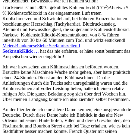
verabschiedet. Bewusstlos war ich nämlich schon!
2
Trockeneis ist auf -80°C gekühltes
Kohlendioxid (CO
)
Ab etwa 5
% Kohlenstoffdioxid in der eingeatmeten Luft treten
Kopfschmerzen und Schwindel auf, bei höheren Konzentrationen
beschleunigter Herzschlag (Tachykardie), Blutdruckanstieg,
Atemnot und Bewusstlosigkeit, die so genannte Kohlenstoffdioxid-
Narkose. Kohlenstoffdioxid-Konzentrationen von 8 % führen
innerhalb von 30 bis 60 Minuten zum Tod.
und wirkt erstickend!
Meier-Blankenese
Siehe Seefahrtszeiten I
Seekrank
Klick …
hat das nie erfahren, er hätte sonst bestimmt das
Auspeitschen wieder eingeführt!
Ich war inzwischen zum Kühlmaschinisten befördert worden.
Brauchte keine Maschinen-Wache mehr gehen, aber hatte praktisch
einen 24-Stunden-Dienst an den Kühlmaschinen. Da die
Anlieferungen durch die Trucks sehr unregelmäßig waren und die
Kühlmaschinen auf voller Leistung liefen, hatte ich einen relativ
ruhigen Job. Die ganze Beladung zog sich über drei Wochen hin.
Über meinen Landgang konnte ich also ziemlich selber bestimmen.
An der Pier lernte ich eine ältere Dame kennen, eine ausgewanderte
Deutsche. Durch diese Dame habe ich Einblick in das alte New
Orleans mit seinen Hinterhöfen, Villen und deren Geschichten, den
Fischmarkt und Bourbon Street auch bei Tage erhalten, wie es kein
Stadtführer besser machen könnte. French Quater mit seinen