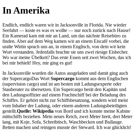
In Amerika
Endlich, endlich waren wir in Jacksonville in Florida. Nie wieder
Seefahrt — koste es was es wollte — nur noch zurück nach Hause!
Ein Kamerad kam mit mir an Land, um das nächste Reisebüro zu
finden. Aber auf dem Weg kamen wir an einem Eiscafé vorbei, die
uralte Wirtin sprach uns an, in einem Englisch, von dem wir kein
Wort verstanden. Jedenfalls brachte sie uns zwei riesige Eisbecher.
Wo war meine Übelkeit? Das erste Essen seit zwei Wochen, das ich
bei mir behielt! Hey, mir ging es gut!
In Jacksonville wurden die Autos ausgeladen und damit ging auch
der
Supercargo
Das Wort
Supercargo
kommt aus dem Englischen
(supervision cargo) und ist am besten mit Ladungsexperte oder
Stauberater zu übersetzen. Ein Supercargo berät den Kapitän und
den Ladungsoffizier auf einem Frachtschiff bei der Beladung des
Schiffes. Er gehört nicht zur Schiffsbesatzung, sondern wird meist
vom Inhaber der Ladung, oder einem anderen Ladungsbeteiligten
gestellt.
Quelle: Wikipedia
von Bord und ich konnte meine Kabine
mittschiffs beziehen. Mein neues Reich, zwei Meter breit, drei Meter
lang, mit Koje, Sofa, Schreibtisch, Waschbecken und Bullauge.
Betten machen und reinigen musste der Steward. Ich war glücklich!