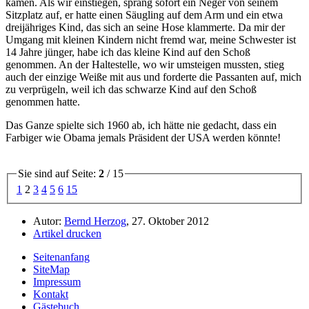
kamen. Als wir einstiegen, sprang sofort ein Neger von seinem
Sitzplatz auf, er hatte einen Säugling auf dem Arm und ein etwa
dreijähriges Kind, das sich an seine Hose klammerte. Da mir der
Umgang mit kleinen Kindern nicht fremd war, meine Schwester ist
14 Jahre jünger, habe ich das kleine Kind auf den Schoß
genommen. An der Haltestelle, wo wir umsteigen mussten, stieg
auch der einzige Weiße mit aus und forderte die Passanten auf, mich
zu verprügeln, weil ich das schwarze Kind auf den Schoß
genommen hatte.
Das Ganze spielte sich 1960 ab, ich hätte nie gedacht, dass ein
Farbiger wie Obama jemals Präsident der USA werden könnte!
Sie sind auf Seite:
2
/ 15
1
2
3
4
5
6
15
Autor:
Bernd Herzog
, 27. Oktober 2012
Artikel drucken
Seitenanfang
SiteMap
Impressum
Kontakt
Gästebuch