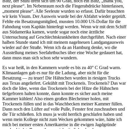
Blitz, der Stuhl dreht sich um 90 Grad, noch ein Blitz,
thank you,
next please
. Im Nebenraum noch die Fingerabdrücke hinterlassen,
moment please
. Alle Seeleute wurden so erfasst. Dafür brauchten
wir kein Visum. Der Ausweis wurde bei der Abfahrt wieder geprüft.
Fehlte ein Besatzungsmitglied, mussten 10.000 US-Dollar für die
Fahndung vom Kapitän hinterlegt werden. Wenn wir mit dem Schiff
aus Südamerika kamen, wurde sogar noch eine ärztliche
Untersuchung auf Geschlechtskrankheiten durchgeführt. Nach einer
halben Stunde stand ich mit meinem nagelneuen Landgangausweis
wieder auf der Straße. Wenn ich da an Hamburg denke, wo die
Ausstellung meines Seefahrtbuches über eine Woche gedauert hat,
dann muss man sich schon sehr wundern.
Es war heiß, in den Kammern wurde es bis zu 40° C Grad warm.
Klimaanlagen gab es nur für die Ladung, aber nicht für die
Besatzung — zu teuer! Die Hähnchen wurden in riesigen Trucks
aus Texas angeliefert. Gekühlt mit Trockeneis. Trockeneis? Das war
doch die Idee, wenn das Trockeneis bei der Hitze die Hähnchen
tiefgefroren halten konnte, dann konnte es sicher auch meine
Kammer kühlen! Also einen großen Blecheimer holen, mit
Trockeneis füllen und in das Waschbecken meiner Kammer füllen.
Dann noch den Lüfter auf volle Pulle, Fenster fest zuschrauben und
die Tür schließen. Ich muss ja wohl herrlich geschlafen haben und
wenn mein Kollege nicht zum Wecken gekommen wäre, hätte ich
mich bei meiner ersten Amerikareise in die ewigen Jagdgründe