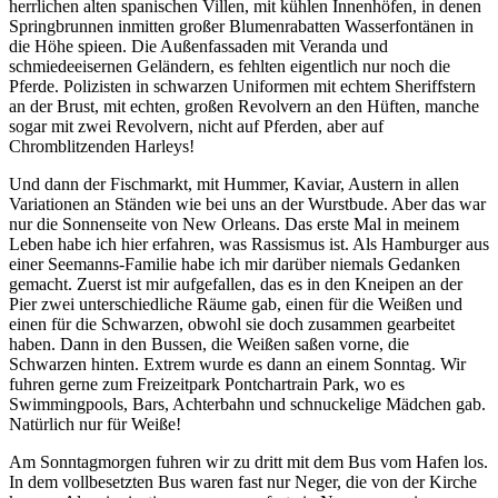
herrlichen alten spanischen Villen, mit kühlen Innenhöfen, in denen
Springbrunnen inmitten großer Blumenrabatten Wasserfontänen in
die Höhe spieen. Die Außenfassaden mit Veranda und
schmiedeeisernen Geländern, es fehlten eigentlich nur noch die
Pferde. Polizisten in schwarzen Uniformen mit echtem Sheriffstern
an der Brust, mit echten, großen Revolvern an den Hüften, manche
sogar mit zwei Revolvern, nicht auf Pferden, aber auf
Chromblitzenden Harleys!
Und dann der Fischmarkt, mit Hummer, Kaviar, Austern in allen
Variationen an Ständen wie bei uns an der Wurstbude. Aber das war
nur die Sonnenseite von New Orleans. Das erste Mal in meinem
Leben habe ich hier erfahren, was Rassismus ist. Als Hamburger aus
einer Seemanns-Familie habe ich mir darüber niemals Gedanken
gemacht. Zuerst ist mir aufgefallen, das es in den Kneipen an der
Pier zwei unterschiedliche Räume gab, einen für die Weißen und
einen für die Schwarzen, obwohl sie doch zusammen gearbeitet
haben. Dann in den Bussen, die Weißen saßen vorne, die
Schwarzen hinten. Extrem wurde es dann an einem Sonntag. Wir
fuhren gerne zum Freizeitpark Pontchartrain Park, wo es
Swimmingpools, Bars, Achterbahn und schnuckelige Mädchen gab.
Natürlich nur für Weiße!
Am Sonntagmorgen fuhren wir zu dritt mit dem Bus vom Hafen los.
In dem vollbesetzten Bus waren fast nur Neger, die von der Kirche