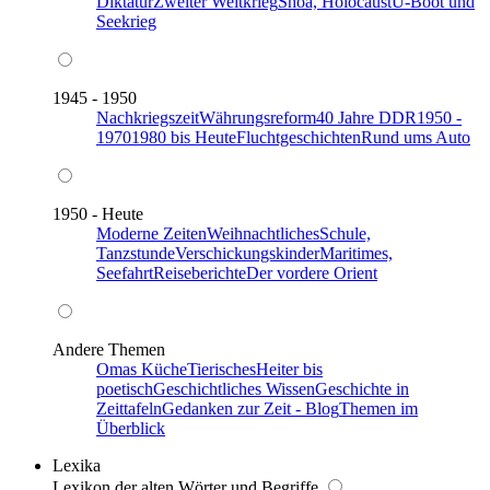
Diktatur
Zweiter Weltkrieg
Shoa, Holocaust
U-Boot und
Seekrieg
1945 - 1950
Nachkriegszeit
Währungsreform
40 Jahre DDR
1950 -
1970
1980 bis Heute
Fluchtgeschichten
Rund ums Auto
1950 - Heute
Moderne Zeiten
Weihnachtliches
Schule,
Tanzstunde
Verschickungskinder
Maritimes,
Seefahrt
Reiseberichte
Der vordere Orient
Andere Themen
Omas Küche
Tierisches
Heiter bis
poetisch
Geschichtliches Wissen
Geschichte in
Zeittafeln
Gedanken zur Zeit - Blog
Themen im
Überblick
Lexika
Lexikon der alten Wörter und Begriffe