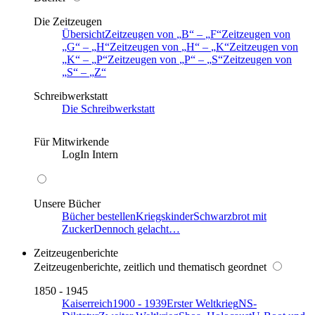
Die Zeitzeugen
Übersicht
Zeitzeugen von
B
–
F
Zeitzeugen von
G
–
H
Zeitzeugen von
H
–
K
Zeitzeugen von
K
–
P
Zeitzeugen von
P
–
S
Zeitzeugen von
S
–
Z
Schreibwerkstatt
Die Schreibwerkstatt
Für Mitwirkende
LogIn Intern
Unsere Bücher
Bücher bestellen
Kriegskinder
Schwarzbrot mit
Zucker
Dennoch gelacht…
Zeitzeugenberichte
Zeitzeugenberichte, zeitlich und thematisch geordnet
1850 - 1945
Kaiserreich
1900 - 1939
Erster Weltkrieg
NS-