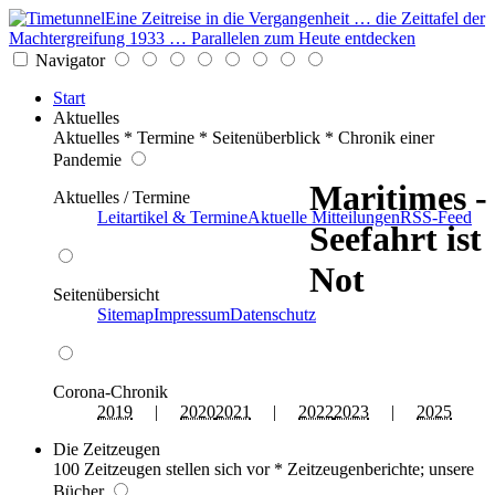
Eine Zeitreise in die Vergangenheit … die Zeittafel der
Machtergreifung 1933 … Parallelen zum Heute entdecken
Navigator
Start
Aktuelles
Aktuelles * Termine * Seitenüberblick * Chronik einer
Pandemie
Maritimes -
Aktuelles / Termine
Leitartikel & Termine
Aktuelle Mitteilungen
RSS-Feed
Seefahrt ist
Not
Seitenübersicht
Sitemap
Impressum
Datenschutz
Corona-Chronik
2019
|
2020
2021
|
2022
2023
|
2025
Die Zeitzeugen
100 Zeitzeugen stellen sich vor * Zeitzeugenberichte; unsere
Bücher