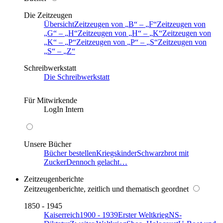
Die Zeitzeugen
Übersicht
Zeitzeugen von
B
–
F
Zeitzeugen von
G
–
H
Zeitzeugen von
H
–
K
Zeitzeugen von
K
–
P
Zeitzeugen von
P
–
S
Zeitzeugen von
S
–
Z
Schreibwerkstatt
Die Schreibwerkstatt
Für Mitwirkende
LogIn Intern
Unsere Bücher
Bücher bestellen
Kriegskinder
Schwarzbrot mit
Zucker
Dennoch gelacht…
Zeitzeugenberichte
Zeitzeugenberichte, zeitlich und thematisch geordnet
1850 - 1945
Kaiserreich
1900 - 1939
Erster Weltkrieg
NS-