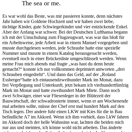
The sea or me.
Es war wohl das Beste, was mir passieren konnte, denn nächstes
Jahr haben wir Goldene Hochzeit und wir haben zwei liebe,
tüchtige Kinder, gute Schwiegerkinder und vier entzückende Enkel.
Aber der Anfang war schwer. Bei der Deutschen Lufthansa begann
ich mit der Umschulung zum Flugzeugwart, was war das bloß für
ein Arbeitsweise, jede Arbeit war in einem Manuel vorgegeben und
musste durchgelesen werden, jede Schraube hatte eine spezielle
Nummer und musste in einem Katalog herausgesucht werden,
eventuell noch in einer Brückenliste umgeschlüsselt werden. Wenn
meine Frau mich abends mal fragte
was hast du denn heute
gemacht?
konnte ich nur vollkommen deprimiert antworten
drei
Schrauben eingedreht
. Und dann das Geld, auf der
Roland
Essberger
hatte ich eintausendzweihunder Mark im Monat, dazu
frei Verpflegung und Unterkunft, jetzt bekam ich vierhundertfünfzig
Mark im Monat und hatte zweihundert Mark Miete. Dann noch
zwei Schwäger, einer war Fliesenleger in der Blütezeit der
Bauwirtschaft, der schwadronierte immer, wenn er am Wochenende
mal arbeiten sollte, müsse der Chef erst mal hundert Mark auf den
Tisch legen. Der andere fuhr einen LKW mit Kies für die in Bau
befindliche A7 im Akkord. Wenn ich ihm vorhielt, dass LkW fahren
im Akkord doch der helle Wahnsinn war, lachten die beiden mich
nur aus und meinten, ich könne wohl nicht arbeiten. Das änderte