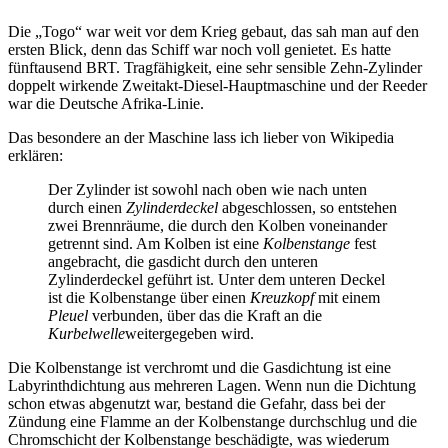
Die
Togo
war weit vor dem Krieg gebaut, das sah man auf den
ersten Blick, denn das Schiff war noch voll genietet. Es hatte
fünftausend BRT. Tragfähigkeit, eine sehr sensible Zehn-Zylinder
doppelt wirkende Zweitakt-Diesel-Hauptmaschine und der Reeder
war die Deutsche Afrika-Linie.
Das besondere an der Maschine lass ich lieber von Wikipedia
erklären:
Der Zylinder ist sowohl nach oben wie nach unten
durch einen
Zylinderdeckel
abgeschlossen, so entstehen
zwei Brennräume, die durch den Kolben voneinander
getrennt sind. Am Kolben ist eine
Kolbenstange
fest
angebracht, die gasdicht durch den unteren
Zylinderdeckel geführt ist. Unter dem unteren Deckel
ist die Kolbenstange über einen
Kreuzkopf
mit einem
Pleuel
verbunden, über das die Kraft an die
Kurbelwelle
weitergegeben wird
.
Die Kolbenstange ist verchromt und die Gasdichtung ist eine
Labyrinthdichtung aus mehreren Lagen. Wenn nun die Dichtung
schon etwas abgenutzt war, bestand die Gefahr, dass bei der
Zündung eine Flamme an der Kolbenstange durchschlug und die
Chromschicht der Kolbenstange beschädigte, was wiederum