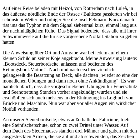
Auf einer Reise beladen mit Heizöl, von Rotterdam nach Luleå, in
das äußerste nördliche Ende der Ostsee / Balticsea passierten wir bei
schönstem Wetter und ruhiger See die Insel Fehmarn. Kurz danach
riss uns das Typhon mit dem Signal siebenmal kurz, einmal lang aus
der nachmittäglichen Ruhe. Das Signal bedeutete, dass alle mit ihrer
Schwimmweste auf die für sie vorgesehene Notfall-Station zu gehen
hatten.
Die Anweisung über Ort und Aufgabe war bei jedem auf einem
kleinen Schild an seiner Koje angebracht. Meine Anweisung lautete:
Bootsdeck, Steuerbordseite, anlassen und bedienen des
Rettungsboot-Motors
. Nach und nach erschien ziemlich
gelangweilt die Besatzung an Deck, alle dachten
wieder so eine der
monatlichen Übungen und dann noch ohne Ankündigung
. Es war
nämlich üblich, dass die vorgeschriebenen Übungen für Feuerschutz
und Seenotrettung Stunden vorher angekündigt wurden und sie
erschöpften sich auch meistens in der Eintragung ins Logbuch von
Brücke und Maschine. Nun war aber vor aller Augen ein wirklicher
Notfall vorhanden.
An unserer Steuerbordseite, etwas außerhalb der Fahrrinne, trieb
eine Steinfischerschute, schon zu zwei Drittel unter Wasser. Auf
dem Dach des Steuerhauses standen drei Männer und gaben mit den
ausgestreckten Armen, die sie auf und ab schwenkten, das Zeichen