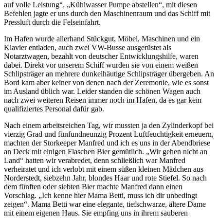
auf volle Leistung
,
Kühlwasser Pumpe abstellen
, mit diesen
Befehlen jagte er uns durch den Maschinenraum und das Schiff mit
Pressluft durch die Felseinfahrt.
Im Hafen wurde allerhand Stückgut, Möbel, Maschinen und ein
Klavier entladen, auch zwei VW-Busse ausgerüstet als
Notarztwagen, bezahlt von deutscher Entwicklungshilfe, waren
dabei. Direkt vor unserem Schiff wurden sie von einem weißen
Schlipsträger an mehrere dunkelhäutige Schlipsträger übergeben. An
Bord kam aber keiner von denen nach der Zeremonie, wie es sonst
im Ausland üblich war. Leider standen die schönen Wagen auch
nach zwei weiteren Reisen immer noch im Hafen, da es gar kein
qualifiziertes Personal dafür gab.
Nach einem arbeitsreichen Tag, wir mussten ja den Zylinderkopf bei
vierzig Grad und fünfundneunzig Prozent Luftfeuchtigkeit erneuern,
machten der Storkeeper Manfred und ich es uns in der Abendbriese
an Deck mit einigen Flaschen Bier gemütlich.
Wir gehen nicht an
Land
hatten wir verabredet, denn schließlich war Manfred
verheiratet und ich verlobt mit einem süßen kleinen Mädchen aus
Norderstedt, siebzehn Jahr, blondes Haar und rote Stiefel. So nach
dem fünften oder siebten Bier machte Manfred dann einen
Vorschlag.
Ich kenne hier Mama Betti, muss ich dir unbedingt
zeigen
. Mama Betti war eine elegante, tiefschwarze, ältere Dame
mit einem eigenen Haus. Sie empfing uns in ihrem sauberen