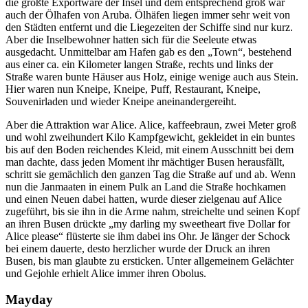
die größte Exportware der Insel und dem entsprechend groß war
auch der Ölhafen von Aruba. Ölhäfen liegen immer sehr weit von
den Städten entfernt und die Liegezeiten der Schiffe sind nur kurz.
Aber die Inselbewohner hatten sich für die Seeleute etwas
ausgedacht. Unmittelbar am Hafen gab es den
Town
, bestehend
aus einer ca. ein Kilometer langen Straße, rechts und links der
Straße waren bunte Häuser aus Holz, einige wenige auch aus Stein.
Hier waren nun Kneipe, Kneipe, Puff, Restaurant, Kneipe,
Souvenirladen und wieder Kneipe aneinandergereiht.
Aber die Attraktion war Alice. Alice, kaffeebraun, zwei Meter groß
und wohl zweihundert Kilo Kampfgewicht, gekleidet in ein buntes
bis auf den Boden reichendes Kleid, mit einem Ausschnitt bei dem
man dachte, dass jeden Moment ihr mächtiger Busen herausfällt,
schritt sie gemächlich den ganzen Tag die Straße auf und ab. Wenn
nun die Janmaaten in einem Pulk an Land die Straße hochkamen
und einen Neuen dabei hatten, wurde dieser zielgenau auf Alice
zugeführt, bis sie ihn in die Arme nahm, streichelte und seinen Kopf
an ihren Busen drückte
my darling my sweetheart five Dollar for
Alice please
flüsterte sie ihm dabei ins Ohr. Je länger der Schock
bei einem dauerte, desto herzlicher wurde der Druck an ihren
Busen, bis man glaubte zu ersticken. Unter allgemeinem Gelächter
und Gejohle erhielt Alice immer ihren Obolus.
Mayday