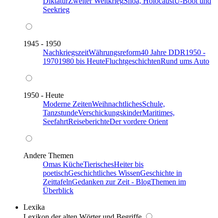
Diktatur
Zweiter Weltkrieg
Shoa, Holocaust
U-Boot und
Seekrieg
1945 - 1950
Nachkriegszeit
Währungsreform
40 Jahre DDR
1950 -
1970
1980 bis Heute
Fluchtgeschichten
Rund ums Auto
1950 - Heute
Moderne Zeiten
Weihnachtliches
Schule,
Tanzstunde
Verschickungskinder
Maritimes,
Seefahrt
Reiseberichte
Der vordere Orient
Andere Themen
Omas Küche
Tierisches
Heiter bis
poetisch
Geschichtliches Wissen
Geschichte in
Zeittafeln
Gedanken zur Zeit - Blog
Themen im
Überblick
Lexika
Lexikon der alten Wörter und Begriffe