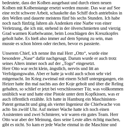
bedeutete, dass der Kolben ausgebaut und durch einen neuen
Kolben mit Kolbenstange ersetzt werden musste. Das war auf See
eine recht schwere Arbeit, schaukelte das Schiff doch antriebslos in
den Wellen und dauerte meistens fünf bis sechs Stunden. Ich habe
noch nach fünfzig Jahren als Andenken eine Narbe von einer
Verletzung, die ich mir, stehend in der ölverschmierten und vierzig
Grad warmen Kurbelwanne, beim Losschlagen des Kreuzkopfes
geholt habe. Es hieß also immer auf dem Sprung zu sein, man
musste es schon hören oder riechen, bevor es passierte.
Unserem Chief, ich nenne ihn mal Herr
Otto
, wurde eine
besondere
Nase
dafür nachgesagt. Darum wurde er auch trotz
seines Alters immer noch auf der
Togo
eingesetzt.
Herr Otto war recht klein, ängstlich, nervös und litt an
Verfolgungswahn. Aber er hatte ja wohl auch schon sehr viel
mitgemacht. Im Krieg zweimal mit einem Schiff untergegangen, ein
Heizer hatte ihn mal nachts aus der Koje geholt und über die Reling
gehalten, so schlief er jetzt bei verschlossener Tür, was vollkommen
unüblich war und hatte eine Pistole unter dem Kopfkissen, was er
auch öffentlich erzählte. Ich hatte in Hamburg ein Maschinisten-
Patent gemacht und ging als vierter Ingenieur die Chiefwache von
acht- bis zwölf Uhr. Auf meiner Wache hatte ich noch einen
Assistenten und zwei Schmierer, wir waren ein gutes Team. Herr
Otto war aber der Meinung, dass seine Leute alles richtig machen,
gibt es nicht. So kam er jede Wache einmal in die Maschine und