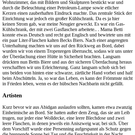
Wohnzimmer, das mit Bildern und Skulpturen bestückt war und
durch die Beleuchtung einer Petroleum-Lampe sowie etlicher
Kerzen einen zauberhaften Eindruck machte. Das zentrale Stück der
Einrichtung war jedoch ein großer Kühlschrank. Da es ja hier
keinen Strom gab, war meine Neugier geweckt. Es war ein Gas-
Kühlschrank, der mit zwei Gasflaschen arbeitete.. . Mama Betti
konnte etwas Deutsch und recht gut Englisch und bewirtete uns mit
ein paar Liter-Flaschen kalten Becks Biers. Nach einer angeregten
Unterhaltung machten wir uns auf den Rückweg an Bord, dabei
wurden wir von einem Tropenregen überrascht, sodass wir uns unter
der Überdachung einer Hütte in Sicherheit brachten. Langsam
drückten nun Bettis Biere und aus der sicheren Überdachung heraus
verschafften wir uns Erleichterung. Ganz langsam schob sich bei
uns beiden von hinten eine schwarze, zärtliche Hand vorbei und half
beim Abschütteln. Ja, so war das Leben, es kann der Frömmste nicht
in Frieden leben, wenn es der hübschen Nachbarin nicht gefällt.
Artisten
Kurz bevor wir aus Abidgan auslaufen sollten, kamen etwa zwanzig
Einheimische an Bord. Sie hatten außer dem Zeug, das sie am Leib
trugen, nur jeder eine Wolldecke, eine leere Blechdose und zwei
leere Flaschen, in denen jeweils ein Aniszweig war, bei sich. Über
dem Vorschiff wurde eine Persenning aufgespannt als Schutz gegen
die brennende Sonne bei Tag und die Feuchtigkeit in der Nacht.