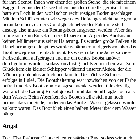
für ihre Seenot. Ihnen war einer der großen Steine, die sie mit einem
Bagger hier aus der Ostsee holten, aus dem Greifer gerutscht und
hatte ein Loch in den wohl schon recht rostigen Boden geschlagen.
Mit dem Schiff konnten wir wegen des Tiefganges nicht nahe genug
heran kommen, da der Grund gleich neben der Fahrrinne steil
anstieg, also musste ein Rettungsboot ausgesetzt werden. Aber das
rührte sich zum Entsetzen der Offiziere und Ärger des Bootsmanns
keinen Millimeter aus seiner Halterung. Es wurden große Balken als
Hebel heran geschleppt, es wurde gehämmert und gerissen, aber das
Boot bewegte sich einfach nicht. Es waren über die Jahre so viele
Farbschichten aufgetragen und nie ein echtes Bootsmanöver
durchgeführt worden, sodass kurzfristig nichts zu machen war. Zum
Glück kam ein kleiner Schlepper während unserer Aktion, der die
Männer problemlos aufnehmen konnte. Der nächste Schreck
erfolgte in Luleå. Die Bootshalterung war inzwischen von der Farbe
befreit und das Boot konnte ausgeschwenkt werden. Gleichzeitig
war auch die Ladung Heizöl gelöscht und das Schiff ragte hoch aus
dem Wasser. Beim Absenken des Bootes stellte sich nun noch
heraus, dass die Seile, an denen das Boot zu Wasser gelassen wurde,
zu kurz waren. Das Boot blieb einen halben Meter über dem Wasser
hängen.
Angst
Die
Elsa Essberger
hatte einen verstärkten Bug, sodass wir auch