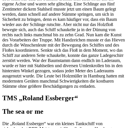
eigene Achse und waren sehr glitschig. Eine Schlinge aus fünf
Zentimeter dickem Stahlseil musste jetzt um einen Baum gelegt
werden, dann schnell auf andere Stämme springen, um sich in
Sicherheit zu bringen, denn es kam häufiger vor, dass ein Baum
wieder aus der Schlinge rutschte. Aber nicht nur das Holzfloß
bewegte sich, auch das Schiff schaukelte ja in der Dünung von
rechts nach links manchmal bis zu zehn Grad. Nun kam die Kunst
des Vorarbeiters der Truppe. Mit Handzeichen musste er das Hieven
durch die Winschenleute mit der Bewegung des Schiffes und des
Floßes koordinieren. Senkte sich das Floß in dem Moment, wo das
Schiff zur anderen Seite schaukelte, konnte das ganze Ladegeschirr
zerstört werden. War der Baumstamm dann endlich im Laderaum,
wurde er hier mit Stahlseilen und diversen Umlenkrollen bis in den
hintersten Winkel gezogen, sodass jeder Meter des Laderaums
ausgenutzt wurde. Die Leute bei Holzmüller in Hamburg hatten mit
modernsten Geräten manchmal Schwierigkeiten die kostbaren
Stämme ohne größere Beschädigungen zu entladen.
TMS
Roland Essberger
The sea or me
Die
Roland Essberger
war ein kleines Tankschiff von