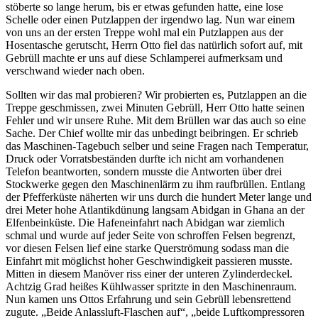
stöberte so lange herum, bis er etwas gefunden hatte, eine lose
Schelle oder einen Putzlappen der irgendwo lag. Nun war einem
von uns an der ersten Treppe wohl mal ein Putzlappen aus der
Hosentasche gerutscht, Herrn Otto fiel das natürlich sofort auf, mit
Gebrüll machte er uns auf diese Schlamperei aufmerksam und
verschwand wieder nach oben.
Sollten wir das mal probieren? Wir probierten es, Putzlappen an die
Treppe geschmissen, zwei Minuten Gebrüll, Herr Otto hatte seinen
Fehler und wir unsere Ruhe. Mit dem Brüllen war das auch so eine
Sache. Der Chief wollte mir das unbedingt beibringen. Er schrieb
das Maschinen-Tagebuch selber und seine Fragen nach Temperatur,
Druck oder Vorratsbeständen durfte ich nicht am vorhandenen
Telefon beantworten, sondern musste die Antworten über drei
Stockwerke gegen den Maschinenlärm zu ihm raufbrüllen. Entlang
der Pfefferküste näherten wir uns durch die hundert Meter lange und
drei Meter hohe Atlantikdünung langsam Abidgan in Ghana an der
Elfenbeinküste. Die Hafeneinfahrt nach Abidgan war ziemlich
schmal und wurde auf jeder Seite von schroffen Felsen begrenzt,
vor diesen Felsen lief eine starke Querströmung sodass man die
Einfahrt mit möglichst hoher Geschwindigkeit passieren musste.
Mitten in diesem Manöver riss einer der unteren Zylinderdeckel.
Achtzig Grad heißes Kühlwasser spritzte in den Maschinenraum.
Nun kamen uns Ottos Erfahrung und sein Gebrüll lebensrettend
zugute.
Beide Anlassluft-Flaschen auf
,
beide Luftkompressoren