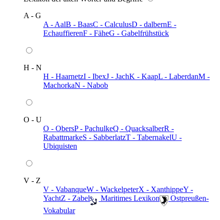
A - G
A - Aal
B - Baas
C - Calculus
D - dalbern
E -
Echauffieren
F - Fähe
G - Gabelfrühstück
H - N
H - Haarnetz
I - Ibex
J - Jach
K - Kaap
L - Laberdan
M -
Machorka
N - Nabob
O - U
O - Obers
P - Pachulke
Q - Quacksalber
R -
Rabattmarke
S - Sabberlatz
T - Tabernakel
U -
Ubiquisten
V - Z
V - Vabanque
W - Wackelpeter
X - Xanthippe
Y -
Yacht
Z - Zabel
️ Maritimes Lexikon
️ Ostpreußen-
Vokabular