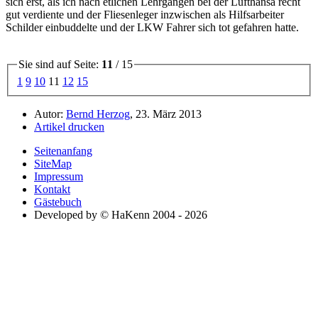
sich erst, als ich nach etlichen Lehrgängen bei der Lufthansa recht
gut verdiente und der Fliesenleger inzwischen als Hilfsarbeiter
Schilder einbuddelte und der LKW Fahrer sich tot gefahren hatte.
Sie sind auf Seite:
11
/ 15
1
9
10
11
12
15
Autor:
Bernd Herzog
, 23. März 2013
Artikel drucken
Seitenanfang
SiteMap
Impressum
Kontakt
Gästebuch
Developed by © HaKenn 2004 - 2026