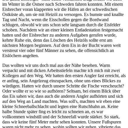
im Winter in die Ostsee nach Schweden fahren konnten. Mit einem
Eisbrecher voran klapperten wir die Häfen an der schwedischen
Ostküste ab, um sie mit Heizöl zu versorgen. Es bumste und knallte
Tag und Nacht, wenn die Eisschollen gegen die Bordwand
schlugen, obwohl wir uns schon sehr langsam durch die Eisfelder
schoben. Nachdem wir an einer kleinen Entladestation festgemacht
hatten und der Eisbrecher zu anderen Aufgaben gerufen wurde,
kehrte Ruhe ein, denn das Löschen des Heizöls sollte erst am
nächsten Morgen beginnen. Auf dem Eis in der Bucht waren weit
verstreut vier oder fünf Männer zu sehen, die offensichtlich an
Eislöchern angelten.
Das wollten wir uns doch mal aus der Nähe besehen. Warm
verpackt und mit dicken Arbeitsstiefeln machte ich mich mit zwei
Kollegen auf den Weg. Wir hatten den ersten Angler fast erreicht, als
er anfing, sein Angelzeug einzupacken, ohne uns eines Blickes zu
würdigen. Hatten wir durch unsere Schritte die Fische verscheucht?
Oder wollte er so wie so aufhören? Seltsam, bei einem Blick über
das Eis sahen wir, dass auch die anderen Angler aufhörten und sich
auf den Weg an Land machten. Was soll's, machten wir eben eine
kleine Schneeballschlacht und legten eine Rutschbahn an. Keine
halbe Stunde später fing es leicht zu schneien an, es war
vollkommen windstill und der Schneefall wurde stärker. So stark,
dass wir keine fünf Meter mehr sehen konnten. Unsere Fußspuren
waren nicht mehr zu sehen, wohin sollten wir gehen, vibrierte das