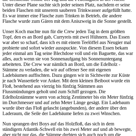
Unter dieser Plane suchte sich jeder seinen Platz, nachdem er seine
beiden Flaschen mit unserem sauberen Trinkwasser aufgefüllt hatte.
Es war immer eine Flasche zum Trinken in Betrieb, die andere
Flasche wurde zum Gären mit dem Aniszweig in die Sonne gestellt.
Unser Koch machte nun für die Crew jeden Tag in dem größten
Topf, den es an Bord gab, Curryreis mit zwei Hühnern. Das Essen
war aber so scharf, dass ich es mit einem Teelöffel aus Neugier mal
probierte und sofort wieder ausspuckte. Von diesem Essen bekam
jeder einmal am Tag seine Blechdose voll und ein Baguette, das war
alles, auch wenn sie von Sonnenaufgang bis Sonnenuntergang
arbeiteten. Die Crew war nämlich an Bord, um die Edelholz -
Stämme zu verladen, die wir auf offener See mit eigenen
Ladebäumen auffischten. Dazu gingen wir in Sichtweite zur Küste
je nach Wassertiefe vor Anker. Mit dem kleinen Beiboot wurde ein
Floß, bestehend aus vierzig bis fünfzig Stämmen aus
Flussmündungen geholt und zum Schiff gezogen. Die
Edelholzstämme waren von achtzig Zentimeter bis ein Meter fünfzig
im Durchmesser und auf zehn Meter Länge gesägt. Ein Ladebaum
wurde über das Floß gelascht (angebunden), der andere über den
Laderaum, die Seile der Ladebäume liefen zu zwei Winschen.
Nun sprangen drei Boys auf das Holzfloß, das sich in dem
ständigem Atlantik-Schwell ein bis zwei Meter auf und ab bewegte,
aber nicht nur das, die Stämme drehten sich auch noch um die