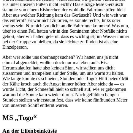
Eis unter unseren Füßen nicht leicht? Das einzige leise Geräusch
stammte von einem Eisbrecher, der wohl die Fahrrinne offen hielt.
Aber aus welcher Richtung kam das Geräusch? Und wie weit war
das entfernt? Es war nicht zu orten, es konnte rechts, links oder
voraus sein. Nur nicht zu dicht an die Fahrrinne kommen! Was nun,
über so einen Fall hatten wir in den Seminaren über Notfälle nichts
gehört, aber wir hatten gelernt. dass es wichtig ist, im Wasser immer
bei der Gruppe zu bleiben, da sie leichter zu finden ist als eine
Einzelperson.
Aber wer sollte uns überhaupt suchen? Wir hatten uns ja nicht
einmal abgemeldet, wollten doch nur mal eben auf's Eis.
Herumzulaufen hatte also keinen Sinn, wir stellten uns dicht
zusammen und trampelten auf der Stelle, um uns warm zu halten.
Wie lange konnte es schneien, Stunden oder Tage? Hilft beten? Mit
der Kälte kroch auch die Angst immer höher. Aber siehe da — es
wurde Licht, der Schneefall hielt so schnell auf, wie er gekommen
war und die Sonne kam wieder durch. Nach gefühlten bangen
Stunden stellten wir erstaunt fest, dass wir keine fünfhundert Meter
von unserem Schiff entfernt waren.
MS
Togo
An der Elfenbeinküste