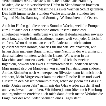
siebenhundert BRT. Meistens mit Chemikalien aus Hamburg
beladen, die wir in verschiedene Häfen in Skandinavien brachten.
Das Schiff wurde in der Maschine als zwei Wachen Schiff gefahren.
Das heißt immer sechs Stunden Wache und sechs Stunden frei —
Tag und Nacht, Samstag und Sonntag, Weihnachten und Ostern.
Auch im Hafen galt diese sechs Stunden Wache, weil die Pumpen
zum Entladen der Chemiebrühe durch unsere Hilfsdiesel
angetrieben wurden, außerdem waren die Hafenliegezeiten sowieso
recht kurz und die Entladestationen waren weit von jeder Ortschaft
entfernt. Wenn dann mal an einer Entladestation nicht sofort
gelöscht werden konnte, war das für uns wie Weihnachten, wir
hatten dann mal eine Bauernnacht, eine Nacht, in der wir ungestört
durchschlafen konnten, welch ein Luxus. Wir waren in der
Maschine auch nur zu zweit, der Chief und ich als zweiter
Ingenieur, obwohl wir zwei Hauptmaschinen zu bedienen hatten.
Man sprang also bei Manövern von einem Fahrstand zum anderen.
An das Einlaufen nach Antwerpen zu Silvester kann ich mich noch
erinnern, Mein Vorgesetzter kam mit einer Flasche Rum und zwei
Gläsern in den Maschinenraum runter, schenkte jedem ein Glas ein,
sagte
Gutes neues Jahr
nahm mir das Glas wieder aus der Hand
und verschwand nach oben. Wir fuhren ja nun öfter nach Hamburg
und irgendwann erreichte auch mich dann durch meine Verlobte die
Frage, vor der wohl jeder Seemann eines Tages steht: