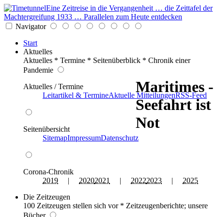
Eine Zeitreise in die Vergangenheit … die Zeittafel der
Machtergreifung 1933 … Parallelen zum Heute entdecken
Navigator
Start
Aktuelles
Aktuelles * Termine * Seitenüberblick * Chronik einer
Pandemie
Maritimes -
Aktuelles / Termine
Leitartikel & Termine
Aktuelle Mitteilungen
RSS-Feed
Seefahrt ist
Not
Seitenübersicht
Sitemap
Impressum
Datenschutz
Corona-Chronik
2019
|
2020
2021
|
2022
2023
|
2025
Die Zeitzeugen
100 Zeitzeugen stellen sich vor * Zeitzeugenberichte; unsere
Bücher