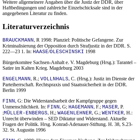
Weitere allgemeinere Angaben über die Justiz der DDR, über
Haftbedingungen und zahlreiche Einzelschicksale sind in der
angegebenen Literatur zu finden.
Literaturverzeichnis
, R 1998: Planziel: Politische Gefangene. Zur
BRAUCKMANN
Kriminalisierung der Opposition durch Strafjustiz in der DDR. S.
222—23 1. In:
/
1998
HAASE
OLESCHINSKI
Bürgerkomitee Sachsen-Anhalt e. V. Magdeburg (Hrsg.): Tarantel –
Satire im Kalten Krieg. Magdeburg 2003
, R.;
, C. (Hrsg.): Justiz im Dienste der
ENGELMANN
VOLLNHALS
Parteiherrschaft. Rechtspraxis und Staatssicherheit in der DDR.
Berlin 1999
, G: Die Widerstandsarbeit der Kampfgruppe gegen
FINN
Unmenschlichkeit. In:
, G;
, F.;
, P.
FINN
HAGEMANN
MASER
;
, H,;
, G.;
, H.:
MÜLLER-ENBERGS
WAGENLEHNER
WENTKER
Unrecht überwinden – SED Diktatur und Widerstand. Aktuelle
Fragen der Politik. Hrsg. Konrad-Adenauer-Stiftung. H. 38, S.23-
32. St. Augustin 1996