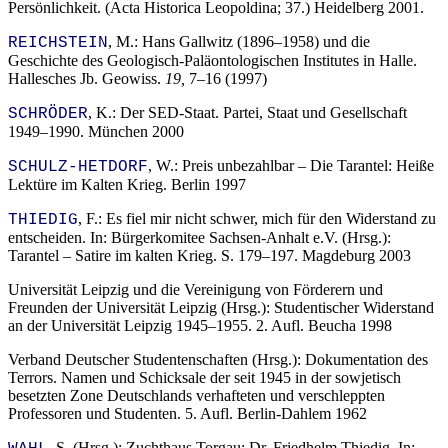
Persönlichkeit. (Acta Historica Leopoldina; 37.) Heidelberg 2001.
, M.: Hans Gallwitz (1896–1958) und die
REICHSTEIN
Geschichte des Geologisch-Paläontologischen Institutes in Halle.
Hallesches Jb. Geowiss.
19,
7–16 (1997)
, K.: Der SED-Staat. Partei, Staat und Gesellschaft
SCHRÖDER
1949–1990. München 2000
, W.: Preis unbezahlbar – Die Tarantel: Heiße
SCHULZ-HETDORF
Lektüre im Kalten Krieg. Berlin 1997
,
F.: Es fiel mir nicht schwer, mich für den Widerstand zu
THIEDIG
entscheiden. In: Bürgerkomitee Sachsen-Anhalt e.V. (Hrsg.):
Tarantel – Satire im kalten Krieg. S. 179–197. Magdeburg 2003
Universität Leipzig und die Vereinigung von Förderern und
Freunden der Universität Leipzig (Hrsg.): Studentischer Widerstand
an der Universität Leipzig 1945–1955. 2. Aufl. Beucha 1998
Verband Deutscher Studentenschaften (Hrsg.): Dokumentation des
Terrors. Namen und Schicksale der seit 1945 in der sowjetisch
besetzten Zone Deutschlands verhafteten und verschleppten
Professoren und Studenten. 5. Aufl. Berlin-Dahlem 1962
, S. (Hrsg.): Zuchthaus Torgau: Dr. Friedhelm Thiedig. In: