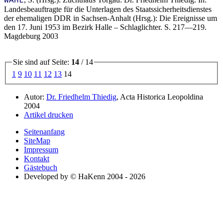
WAHL
Landesbeauftragte für die Unterlagen des Staatssicherheitsdienstes
der ehemaligen DDR in Sachsen-Anhalt (Hrsg.): Die Ereignisse um
den 17. Juni 1953 im Bezirk Halle – Schlaglichter. S. 217—219.
Magdeburg 2003
Sie sind auf Seite:
14
/ 14
1
9
10
11
12
13
14
Autor:
Dr. Friedhelm Thiedig
, Acta Historica Leopoldina
2004
Artikel drucken
Seitenanfang
SiteMap
Impressum
Kontakt
Gästebuch
Developed by © HaKenn 2004 - 2026