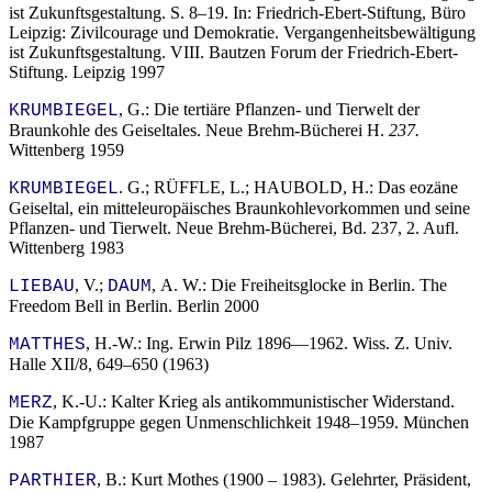
ist Zukunftsgestaltung. S. 8–19. In: Friedrich-Ebert-Stiftung, Büro
Leipzig: Zivilcourage und Demokratie. Vergangenheitsbewältigung
ist
Zukunftsgestaltung. VIII. Bautzen Forum der Friedrich-Ebert-
Stiftung. Leipzig 1997
, G.: Die tertiäre Pflanzen- und Tierwelt der
KRUMBIEGEL
Braunkohle des Geiseltales. Neue Brehm-Bücherei H.
237.
Wittenberg 1959
. G.; RÜFFLE,
L.; HAUBOLD, H.: Das eozäne
KRUMBIEGEL
Geiseltal, ein mitteleuropäisches Braunkohlevorkommen und seine
Pflanzen- und Tierwelt. Neue Brehm-Bücherei, Bd. 237, 2. Aufl.
Wittenberg 1983
, V.;
,
A. W.: Die Freiheitsglocke in Berlin. The
LIEBAU
DAUM
Freedom Bell in Berlin. Berlin 2000
, H.-W.: Ing. Erwin Pilz 1896—1962. Wiss. Z. Univ.
MATTHES
Halle XII/8, 649–650 (1963)
, K.-U.: Kalter Krieg als antikommunistischer Widerstand.
MERZ
Die Kampfgruppe gegen Unmenschlichkeit 1948–1959. München
1987
, B.: Kurt Mothes (1900 – 1983). Gelehrter, Präsident,
PARTHIER