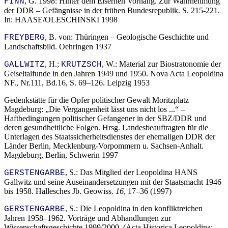
, G. 1998: Hinter dem Eisernen Vorhang. Zur Wahrnehmung
FINN
der DDR – Gefängnisse in der frühen Bundesrepublik. S. 215-221.
In: HAASE/OLESCHINSKI 1998
, B. von: Thüringen – Geologische Geschichte und
FREYBERG
Landschaftsbild. Oehringen 1937
, H.;
, W.: Material zur Biostratonomie der
GALLWITZ
KRUTZSCH
Geiseltalfunde in den Jahren 1949 und 1950. Nova Acta Leopoldina
NF., Nr.111, Bd.16, S. 69–126. Leipzig 1953
Gedenkstätte für die Opfer politischer Gewalt Moritzplatz
Magdeburg:
Die Vergangenheit lässt uns nicht los ...
–
Haftbedingungen politischer Gefangener in der SBZ/DDR und
deren gesundheitliche Folgen. Hrsg. Landesbeauftragten für die
Unterlagen des Staatssicherheitsdienstes der ehemaligen DDR der
Länder Berlin, Mecklenburg-Vorpommern u. Sachsen-Anhalt.
Magdeburg, Berlin, Schwerin 1997
, S.: Das Mitglied der Leopoldina HANS
GERSTENGARBE
Gallwitz und seine Auseinandersetzungen mit der Staatsmacht 1946
bis 1958. Hallesches Jb. Geowiss.
16,
17–36 (1997)
, S.: Die Leopoldina in den konfliktreichen
GERSTENGARBE
Jahren 1958–1962. Vorträge und Abhandlungen zur
Wissenschaftsgeschichte 1999/2000. (Acta Historica Leopoldina;