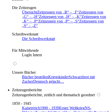
Die Zeitzeugen
Übersicht
Zeitzeugen von
B
–
F
Zeitzeugen von
G
–
H
Zeitzeugen von
H
–
K
Zeitzeugen von
K
–
P
Zeitzeugen von
P
–
S
Zeitzeugen von
S
–
Z
Schreibwerkstatt
Die Schreibwerkstatt
Für Mitwirkende
LogIn Intern
Unsere Bücher
Bücher bestellen
Kriegskinder
Schwarzbrot mit
Zucker
Dennoch gelacht…
Zeitzeugenberichte
Zeitzeugenberichte, zeitlich und thematisch geordnet
1850 - 1945
Kaiserreich
1900 - 1939
Erster Weltkrieg
NS-