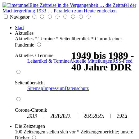
Eine Zeitreise in die Vergangenheit … die Zeittafel der
Machtergreifung 1933 … Parallelen zum Heute entdecken
Navigator
Start
Aktuelles
Aktuelles * Termine * Seitenüberblick * Chronik einer
Pandemie
1949 bis 1989 -
Aktuelles / Termine
Leitartikel & Termine
Aktuelle Mitteilungen
RSS-Feed
40 Jahre DDR
Seitenübersicht
Sitemap
Impressum
Datenschutz
Corona-Chronik
2019
|
2020
2021
|
2022
2023
|
2025
Die Zeitzeugen
100 Zeitzeugen stellen sich vor * Zeitzeugenberichte; unsere
Bücher