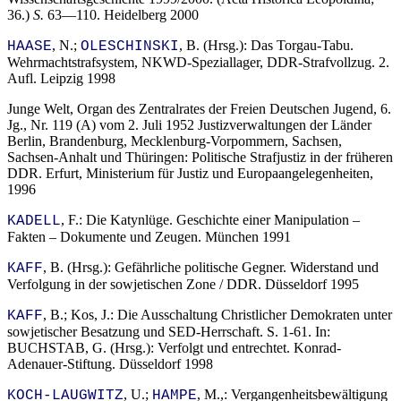
36.)
S.
63—110. Heidelberg 2000
, N.;
, B. (Hrsg.): Das Torgau-Tabu.
HAASE
OLESCHINSKI
Wehrmachtstrafsystem, NKWD-Speziallager, DDR-Strafvollzug. 2.
Aufl. Leipzig 1998
Junge Welt, Organ des Zentralrates der Freien Deutschen Jugend, 6.
Jg., Nr. 119 (A) vom 2. Juli 1952 Justizverwaltungen der Länder
Berlin, Brandenburg, Mecklenburg-Vorpommern, Sachsen,
Sachsen-Anhalt und Thüringen: Politische Strafjustiz in der früheren
DDR. Erfurt, Ministerium für Justiz und Europaangelegenheiten,
1996
, F.: Die Katynlüge. Geschichte einer Manipulation –
KADELL
Fakten – Dokumente und Zeugen. München 1991
, B. (Hrsg.): Gefährliche politische Gegner. Widerstand und
KAFF
Verfolgung in der sowjetischen Zone / DDR. Düsseldorf 1995
, B.; Kos, J.: Die Ausschaltung Christlicher Demokraten unter
KAFF
sowjetischer Besatzung und SED-Herrschaft. S. 1-61. In:
BUCHSTAB, G. (Hrsg.): Verfolgt und entrechtet. Konrad-
Adenauer-Stiftung. Düsseldorf 1998
, U.;
, M.,: Vergangenheitsbewältigung
KOCH-LAUGWITZ
HAMPE