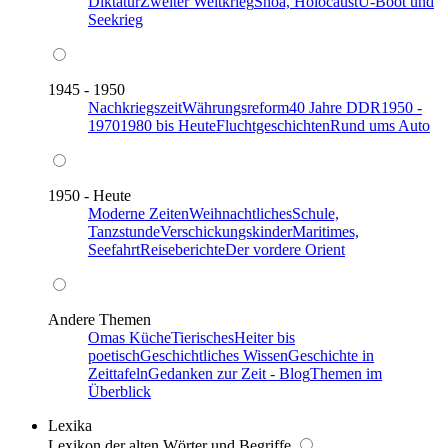
Diktatur
Zweiter Weltkrieg
Shoa, Holocaust
U-Boot und
Seekrieg
1945 - 1950
Nachkriegszeit
Währungsreform
40 Jahre DDR
1950 -
1970
1980 bis Heute
Fluchtgeschichten
Rund ums Auto
1950 - Heute
Moderne Zeiten
Weihnachtliches
Schule,
Tanzstunde
Verschickungskinder
Maritimes,
Seefahrt
Reiseberichte
Der vordere Orient
Andere Themen
Omas Küche
Tierisches
Heiter bis
poetisch
Geschichtliches Wissen
Geschichte in
Zeittafeln
Gedanken zur Zeit - Blog
Themen im
Überblick
Lexika
Lexikon der alten Wörter und Begriffe