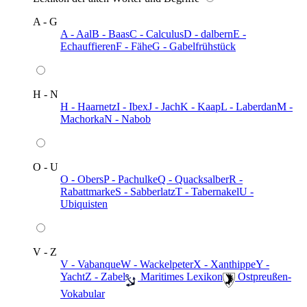
A - G
A - Aal
B - Baas
C - Calculus
D - dalbern
E -
Echauffieren
F - Fähe
G - Gabelfrühstück
H - N
H - Haarnetz
I - Ibex
J - Jach
K - Kaap
L - Laberdan
M -
Machorka
N - Nabob
O - U
O - Obers
P - Pachulke
Q - Quacksalber
R -
Rabattmarke
S - Sabberlatz
T - Tabernakel
U -
Ubiquisten
V - Z
V - Vabanque
W - Wackelpeter
X - Xanthippe
Y -
Yacht
Z - Zabel
️ Maritimes Lexikon
️ Ostpreußen-
Vokabular