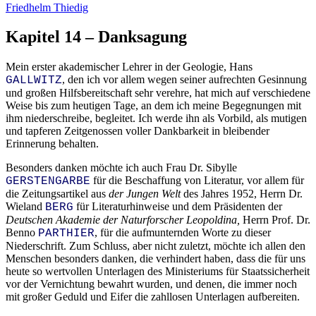
Friedhelm Thiedig
Kapitel
14
– Danksagung
Mein erster akademischer Lehrer in der Geologie, Hans
, den ich vor allem wegen seiner aufrechten Gesinnung
GALLWITZ
und großen Hilfsbereitschaft sehr verehre, hat mich auf verschiedene
Weise bis zum heutigen Tage, an dem ich meine Begegnungen mit
ihm niederschreibe, begleitet. Ich werde ihn als Vorbild, als mutigen
und tapferen Zeitgenossen voller Dankbarkeit in bleibender
Erinnerung behalten.
Besonders danken möchte ich auch Frau Dr. Sibylle
für die Beschaffung von Literatur, vor allem für
GERSTENGARBE
die Zeitungsartikel aus
der Jungen Welt
des Jahres 1952, Herrn Dr.
Wieland
für Literaturhinweise und dem Präsidenten der
BERG
Deutschen Akademie der Naturforscher Leopoldina,
Herrn Prof. Dr.
Benno
, für die aufmunternden Worte zu dieser
PARTHIER
Niederschrift. Zum Schluss, aber nicht zuletzt, möchte ich allen den
Menschen besonders danken, die verhindert haben, dass die für uns
heute so wertvollen Unterlagen des Ministeriums für Staatssicherheit
vor der Vernichtung bewahrt wurden, und denen, die immer noch
mit großer Geduld und Eifer die zahllosen Unterlagen aufbereiten.