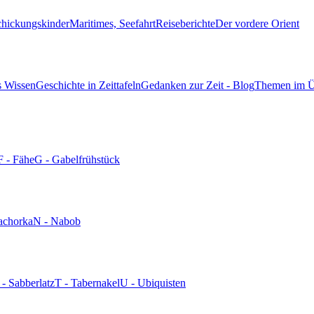
chickungskinder
Maritimes, Seefahrt
Reiseberichte
Der vordere Orient
s Wissen
Geschichte in Zeittafeln
Gedanken zur Zeit - Blog
Themen im Ü
F - Fähe
G - Gabelfrühstück
achorka
N - Nabob
 - Sabberlatz
T - Tabernakel
U - Ubiquisten