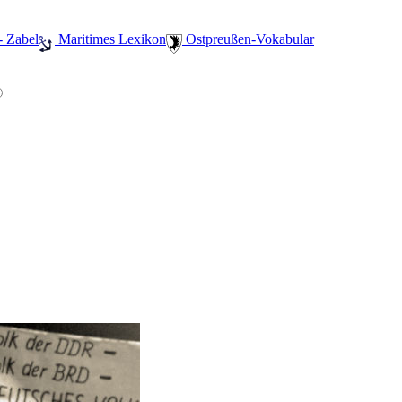
- Zabel
️ Maritimes Lexikon
️ Ostpreußen-Vokabular