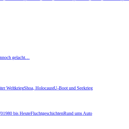
nnoch gelacht…
ter Weltkrieg
Shoa, Holocaust
U-Boot und Seekrieg
70
1980 bis Heute
Fluchtgeschichten
Rund ums Auto