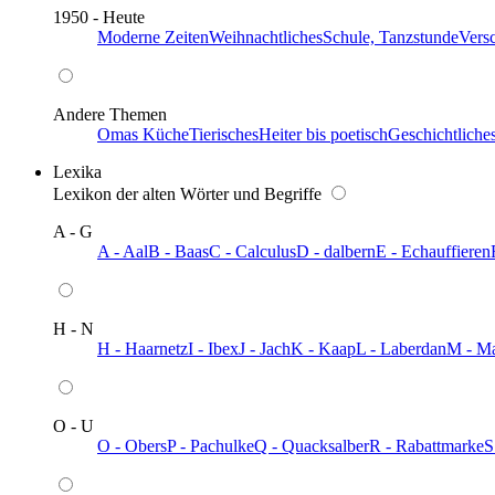
1950 - Heute
Moderne Zeiten
Weihnachtliches
Schule, Tanzstunde
Vers
Andere Themen
Omas Küche
Tierisches
Heiter bis poetisch
Geschichtliche
Lexika
Lexikon der alten Wörter und Begriffe
A - G
A - Aal
B - Baas
C - Calculus
D - dalbern
E - Echauffieren
H - N
H - Haarnetz
I - Ibex
J - Jach
K - Kaap
L - Laberdan
M - M
O - U
O - Obers
P - Pachulke
Q - Quacksalber
R - Rabattmarke
S