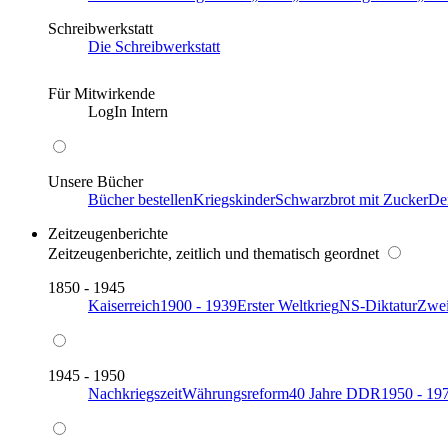
Schreibwerkstatt
Die Schreibwerkstatt
Für Mitwirkende
LogIn Intern
Unsere Bücher
Bücher bestellen
Kriegskinder
Schwarzbrot mit Zucker
De
Zeitzeugenberichte
Zeitzeugenberichte, zeitlich und thematisch geordnet
1850 - 1945
Kaiserreich
1900 - 1939
Erster Weltkrieg
NS-Diktatur
Zwei
1945 - 1950
Nachkriegszeit
Währungsreform
40 Jahre DDR
1950 - 19