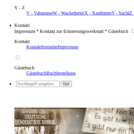
V - Z
V - Vabanque
W - Wackelpeter
X - Xanthippe
Y - Yacht
Z 
Kontakt
Impressum * Kontakt zur Erinnerungswerkstatt * Gästebuch
Kontakt
Kontaktformular
Impressum
Gästebuch
Gästebuch
Buchbestellung