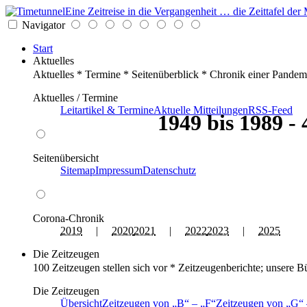
Eine Zeitreise in die Vergangenheit … die Zeittafel d
Navigator
Start
Aktuelles
Aktuelles * Termine * Seitenüberblick * Chronik einer Pandem
Aktuelles / Termine
Leitartikel & Termine
Aktuelle Mitteilungen
RSS-Feed
1949 bis 1989 -
Seitenübersicht
Sitemap
Impressum
Datenschutz
Corona-Chronik
2019
|
2020
2021
|
2022
2023
|
2025
Die Zeitzeugen
100 Zeitzeugen stellen sich vor * Zeitzeugenberichte; unsere B
Die Zeitzeugen
Übersicht
Zeitzeugen von
B
–
F
Zeitzeugen von
G