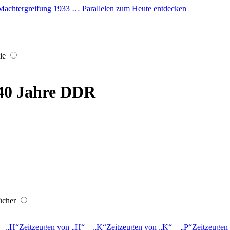
er Machtergreifung 1933 … Parallelen zum Heute entdecken
ie
 40 Jahre DDR
ücher
–
H
Zeitzeugen von
H
–
K
Zeitzeugen von
K
–
P
Zeitzeugen