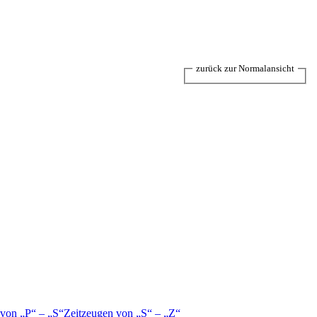
zurück zur Normalansicht
 von
P
–
S
Zeitzeugen von
S
–
Z