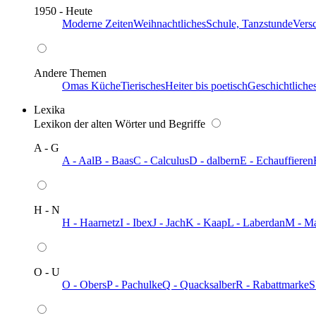
1950 - Heute
Moderne Zeiten
Weihnachtliches
Schule, Tanzstunde
Vers
Andere Themen
Omas Küche
Tierisches
Heiter bis poetisch
Geschichtliche
Lexika
Lexikon der alten Wörter und Begriffe
A - G
A - Aal
B - Baas
C - Calculus
D - dalbern
E - Echauffieren
H - N
H - Haarnetz
I - Ibex
J - Jach
K - Kaap
L - Laberdan
M - M
O - U
O - Obers
P - Pachulke
Q - Quacksalber
R - Rabattmarke
S