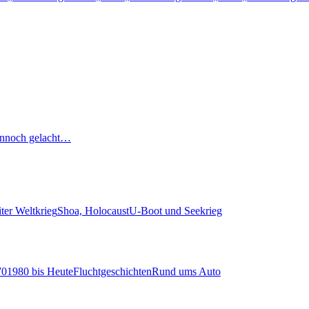
nnoch gelacht…
ter Weltkrieg
Shoa, Holocaust
U-Boot und Seekrieg
70
1980 bis Heute
Fluchtgeschichten
Rund ums Auto