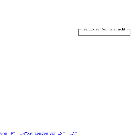
zurück zur Normalansicht
 von
P
–
S
Zeitzeugen von
S
–
Z