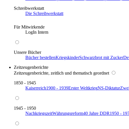
Schreibwerkstatt
Die Schreibwerkstatt
Für Mitwirkende
LogIn Intern
Unsere Bücher
Bücher bestellen
Kriegskinder
Schwarzbrot mit Zucker
De
Zeitzeugenberichte
Zeitzeugenberichte, zeitlich und thematisch geordnet
1850 - 1945
Kaiserreich
1900 - 1939
Erster Weltkrieg
NS-Diktatur
Zwei
1945 - 1950
Nachkriegszeit
Währungsreform
40 Jahre DDR
1950 - 19