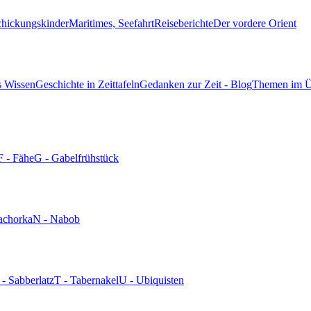
chickungskinder
Maritimes, Seefahrt
Reiseberichte
Der vordere Orient
s Wissen
Geschichte in Zeittafeln
Gedanken zur Zeit - Blog
Themen im Ü
F - Fähe
G - Gabelfrühstück
achorka
N - Nabob
 - Sabberlatz
T - Tabernakel
U - Ubiquisten