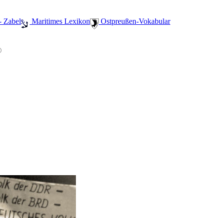
- Zabel
️ Maritimes Lexikon
️ Ostpreußen-Vokabular