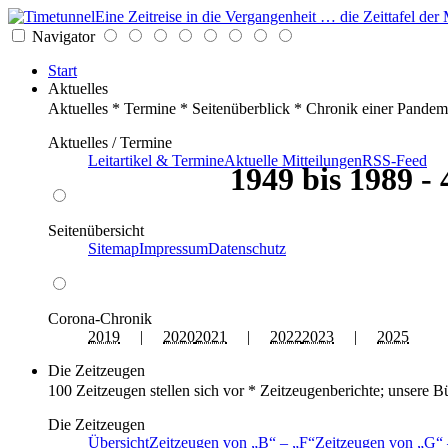
Eine Zeitreise in die Vergangenheit … die Zeittafel d
Navigator
Start
Aktuelles
Aktuelles * Termine * Seitenüberblick * Chronik einer Pandem
Aktuelles / Termine
Leitartikel & Termine
Aktuelle Mitteilungen
RSS-Feed
1949 bis 1989 -
Seitenübersicht
Sitemap
Impressum
Datenschutz
Corona-Chronik
2019
|
2020
2021
|
2022
2023
|
2025
Die Zeitzeugen
100 Zeitzeugen stellen sich vor * Zeitzeugenberichte; unsere B
Die Zeitzeugen
Übersicht
Zeitzeugen von
B
–
F
Zeitzeugen von
G