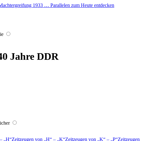
er Machtergreifung 1933 … Parallelen zum Heute entdecken
ie
 40 Jahre DDR
ücher
–
H
Zeitzeugen von
H
–
K
Zeitzeugen von
K
–
P
Zeitzeugen