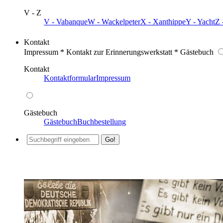
V - Z
V - Vabanque
W - Wackelpeter
X - Xanthippe
Y - Yacht
Z 
Kontakt
Impressum * Kontakt zur Erinnerungswerkstatt * Gästebuch
Kontakt
Kontaktformular
Impressum
Gästebuch
Gästebuch
Buchbestellung