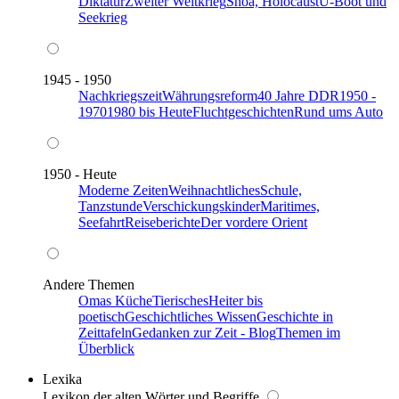
Diktatur
Zweiter Weltkrieg
Shoa, Holocaust
U-Boot und
Seekrieg
1945 - 1950
Nachkriegszeit
Währungsreform
40 Jahre DDR
1950 -
1970
1980 bis Heute
Fluchtgeschichten
Rund ums Auto
1950 - Heute
Moderne Zeiten
Weihnachtliches
Schule,
Tanzstunde
Verschickungskinder
Maritimes,
Seefahrt
Reiseberichte
Der vordere Orient
Andere Themen
Omas Küche
Tierisches
Heiter bis
poetisch
Geschichtliches Wissen
Geschichte in
Zeittafeln
Gedanken zur Zeit - Blog
Themen im
Überblick
Lexika
Lexikon der alten Wörter und Begriffe