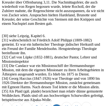
Kreusler über Offenbarung 3,11. Die Nachmittagsfeier, die auch
wiederholt von Regen begossen wurde, leitete Rocholl, der die
Zuhörer mahnte, die Regenschirme nicht auszuspannen, da wir nicht
von Zucker seien. Ansprachen hielten Hardeland, Brunotte und
Kreusler, der seine Geschichte von Siemsen mit den Knöppen und
einem Nachspiel zum Besten gab.
[30] siehe Leipzig, Kapitel 6.
[31] wahrscheinlich ist Friedrich Adolf Philippi (1809-1882)
gemeint. Er war ein lutherischer Theologe jüdischer Herkunft und
ein Freund der Familie Mendelssohn. Hengstenbergs Theologie
beeinflusste ihn.
[32] Carl von Lüpke (1832-1881), deutscher Pastor, Lehrer und
Missionsinspektor
[33] Die Candace war ein Missionsschiff der Hermannsburger
Mission, mit dem die eigenen Missionare zu ihren Arbeitsgebieten in
Äthiopien ausgesandt wurden. Es blieb bis 1875 in Dienst.
[34] Georg Haccius (1847-1926) war Theologe und von 1890 bis
1926 Direktor der Hermannsburger Mission, zunächst gemeinsam
mit Egmont Harms. Nach dessen Tod leitete er die Mission allein.
[35] Als Plaid (gäl. plaide) bezeichnet man relativ dünne gemusterte
Wolldecken. Plaids sind oft aus hochwertigen Schurwollen gefertigt,
beispielsweise aus Alpaka-Wolle.