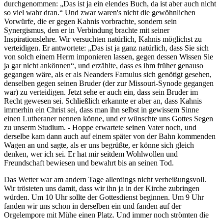
durchgenommen:
Das ist ja ein elendes Buch, da ist aber auch nicht
so viel wahr dran.
Und zwar waren's nicht die gewöhnlichen
Vorwürfe, die er gegen Kahnis vorbrachte, sondern sein
Synergismus, den er in Verbindung brachte mit seiner
Inspirationslehre. Wir versuchten natürlich, Kahnis möglichst zu
verteidigen. Er antwortete:
Das ist ja ganz natürlich, dass Sie sich
von solch einem Herrn imponieren lassen, gegen dessen Wissen Sie
ja gar nicht ankönnen
, und erzählte, dass es ihm früher genauso
gegangen wäre, als er als Neanders Famulus sich genötigt gesehen,
denselben gegen seinen Bruder (der zur Missouri-Synode gegangen
war) zu verteidigen. Jetzt sehe er auch ein, dass sein Bruder im
Recht gewesen sei. Schließlich erkannte er aber an, dass Kahnis
immerhin ein Christ sei, dass man ihn selbst in gewissem Sinne
einen Lutheraner nennen könne, und er wünschte uns Gottes Segen
zu unserm Studium. - Hoppe erwartete seinen Vater noch, und
derselbe kam dann auch auf einem später von der Bahn kommenden
Wagen an und sagte, als er uns begrüßte, er könne sich gleich
denken, wer ich sei. Er hat mir seitdem Wohlwollen und
Freundschaft bewiesen und bewahrt bis an seinen Tod.
Das Wetter war am andern Tage allerdings nicht verheißungsvoll.
Wir trösteten uns damit, dass wir ihn ja in der Kirche zubringen
würden. Um 10 Uhr sollte der Gottesdienst beginnen. Um 9 Uhr
fanden wir uns schon in derselben ein und fanden auf der
Orgelempore mit Mühe einen Platz. Und immer noch strömten die