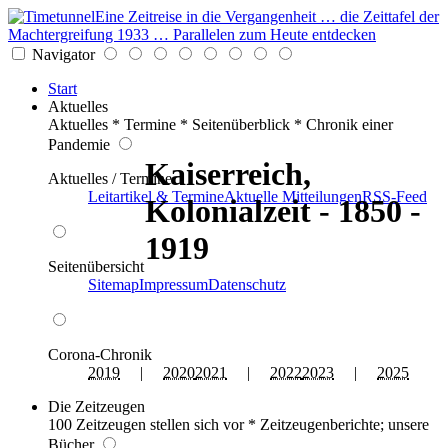
Eine Zeitreise in die Vergangenheit … die Zeittafel der
Machtergreifung 1933 … Parallelen zum Heute entdecken
Navigator
Start
Aktuelles
Aktuelles * Termine * Seitenüberblick * Chronik einer
Pandemie
Kaiserreich,
Aktuelles / Termine
Leitartikel & Termine
Aktuelle Mitteilungen
RSS-Feed
Kolonialzeit - 1850 -
1919
Seitenübersicht
Sitemap
Impressum
Datenschutz
Corona-Chronik
2019
|
2020
2021
|
2022
2023
|
2025
Die Zeitzeugen
100 Zeitzeugen stellen sich vor * Zeitzeugenberichte; unsere
Bücher