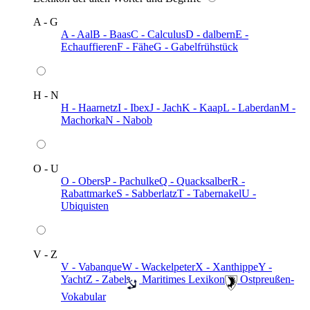
A - G
A - Aal
B - Baas
C - Calculus
D - dalbern
E -
Echauffieren
F - Fähe
G - Gabelfrühstück
H - N
H - Haarnetz
I - Ibex
J - Jach
K - Kaap
L - Laberdan
M -
Machorka
N - Nabob
O - U
O - Obers
P - Pachulke
Q - Quacksalber
R -
Rabattmarke
S - Sabberlatz
T - Tabernakel
U -
Ubiquisten
V - Z
V - Vabanque
W - Wackelpeter
X - Xanthippe
Y -
Yacht
Z - Zabel
️ Maritimes Lexikon
️ Ostpreußen-
Vokabular