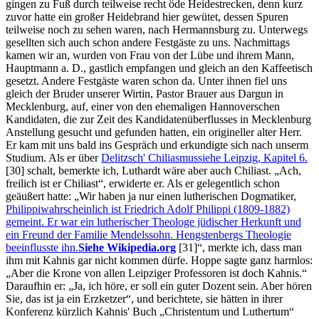
gingen zu Fuß durch teilweise recht öde Heidestrecken, denn kurz
zuvor hatte ein großer Heidebrand hier gewütet, dessen Spuren
teilweise noch zu sehen waren, nach Hermannsburg zu. Unterwegs
gesellten sich auch schon andere Festgäste zu uns. Nachmittags
kamen wir an, wurden von Frau von der Lübe und ihrem Mann,
Hauptmann a. D., gastlich empfangen und gleich an den Kaffeetisch
gesetzt. Andere Festgäste waren schon da. Unter ihnen fiel uns
gleich der Bruder unserer Wirtin, Pastor Brauer aus Dargun in
Mecklenburg, auf, einer von den ehemaligen Hannoverschen
Kandidaten, die zur Zeit des Kandidatenüberflusses in Mecklenburg
Anstellung gesucht und gefunden hatten, ein origineller alter Herr.
Er kam mit uns bald ins Gespräch und erkundigte sich nach unserm
Studium. Als er über
Delitzsch' Chiliasmus
siehe Leipzig, Kapitel 6.
[30]
schalt, bemerkte ich, Luthardt wäre aber auch Chiliast.
Ach,
freilich ist er Chiliast
, erwiderte er. Als er gelegentlich schon
geäußert hatte:
Wir haben ja nur einen lutherischen Dogmatiker,
Philippi
wahrscheinlich ist Friedrich Adolf Philippi (1809-1882)
gemeint. Er war ein lutherischer Theologe jüdischer Herkunft und
ein Freund der Familie Mendelssohn. Hengstenbergs Theologie
beeinflusste ihn.
Siehe Wikipedia.org
[31]
, merkte ich, dass man
ihm mit Kahnis gar nicht kommen dürfe. Hoppe sagte ganz harmlos:
Aber die Krone von allen Leipziger Professoren ist doch Kahnis.
Daraufhin er:
Ja, ich höre, er soll ein guter Dozent sein. Aber hören
Sie, das ist ja ein Erzketzer
, und berichtete, sie hätten in ihrer
Konferenz kürzlich Kahnis' Buch
Christentum und Luthertum