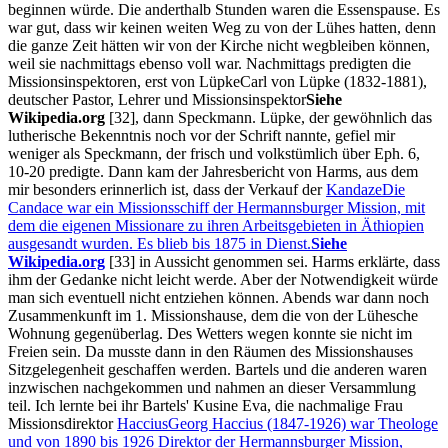
beginnen würde. Die anderthalb Stunden waren die Essenspause. Es
war gut, dass wir keinen weiten Weg zu von der Lühes hatten, denn
die ganze Zeit hätten wir von der Kirche nicht wegbleiben können,
weil sie nachmittags ebenso voll war. Nachmittags predigten die
Missionsinspektoren, erst
von Lüpke
Carl von Lüpke (1832-1881),
deutscher Pastor, Lehrer und Missionsinspektor
Siehe
Wikipedia.org
[32]
, dann Speckmann. Lüpke, der gewöhnlich das
lutherische Bekenntnis noch vor der Schrift nannte, gefiel mir
weniger als Speckmann, der frisch und volkstümlich über Eph. 6,
10-20 predigte. Dann kam der Jahresbericht von Harms, aus dem
mir besonders erinnerlich ist, dass der Verkauf der
Kandaze
Die
Candace war ein Missionsschiff der Hermannsburger Mission, mit
dem die eigenen Missionare zu ihren Arbeitsgebieten in Äthiopien
ausgesandt wurden. Es blieb bis 1875 in Dienst.
Siehe
Wikipedia.org
[33]
in Aussicht genommen sei. Harms erklärte, dass
ihm der Gedanke nicht leicht werde. Aber der Notwendigkeit würde
man sich eventuell nicht entziehen können. Abends war dann noch
Zusammenkunft im 1. Missionshause, dem die von der Lühesche
Wohnung gegenüberlag. Des Wetters wegen konnte sie nicht im
Freien sein. Da musste dann in den Räumen des Missionshauses
Sitzgelegenheit geschaffen werden. Bartels und die anderen waren
inzwischen nachgekommen und nahmen an dieser Versammlung
teil. Ich lernte bei ihr Bartels' Kusine Eva, die nachmalige Frau
Missionsdirektor
Haccius
Georg Haccius (1847-1926) war Theologe
und von 1890 bis 1926 Direktor der Hermannsburger Mission,