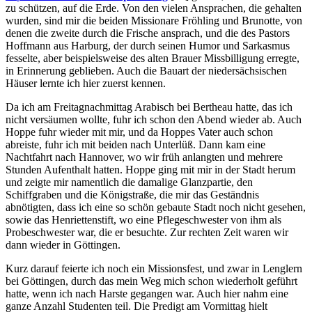
zu schützen, auf die Erde. Von den vielen Ansprachen, die gehalten
wurden, sind mir die beiden Missionare Fröhling und Brunotte, von
denen die zweite durch die Frische ansprach, und die des Pastors
Hoffmann aus Harburg, der durch seinen Humor und Sarkasmus
fesselte, aber beispielsweise des alten Brauer Missbilligung erregte,
in Erinnerung geblieben. Auch die Bauart der niedersächsischen
Häuser lernte ich hier zuerst kennen.
Da ich am Freitagnachmittag Arabisch bei Bertheau hatte, das ich
nicht versäumen wollte, fuhr ich schon den Abend wieder ab. Auch
Hoppe fuhr wieder mit mir, und da Hoppes Vater auch schon
abreiste, fuhr ich mit beiden nach Unterlüß. Dann kam eine
Nachtfahrt nach Hannover, wo wir früh anlangten und mehrere
Stunden Aufenthalt hatten. Hoppe ging mit mir in der Stadt herum
und zeigte mir namentlich die damalige Glanzpartie, den
Schiffgraben und die Königstraße, die mir das Geständnis
abnötigten, dass ich eine so schön gebaute Stadt noch nicht gesehen,
sowie das Henriettenstift, wo eine Pflegeschwester von ihm als
Probeschwester war, die er besuchte. Zur rechten Zeit waren wir
dann wieder in Göttingen.
Kurz darauf feierte ich noch ein Missionsfest, und zwar in Lenglern
bei Göttingen, durch das mein Weg mich schon wiederholt geführt
hatte, wenn ich nach Harste gegangen war. Auch hier nahm eine
ganze Anzahl Studenten teil. Die Predigt am Vormittag hielt