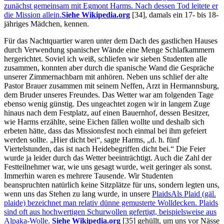
zunächst gemeinsam mit Egmont Harms. Nach dessen Tod leitete er
die Mission allein.
Siehe Wikipedia.org
[34]
, damals ein 17- bis 18-
jähriges Mädchen, kennen.
Für das Nachtquartier waren unter dem Dach des gastlichen Hauses
durch Verwendung spanischer Wände eine Menge Schlafkammern
hergerichtet. Soviel ich weiß, schliefen wir sieben Studenten alle
zusammen, konnten aber durch die spanische Wand die Gespräche
unserer Zimmernachbarn mit anhören. Neben uns schlief der alte
Pastor Brauer zusammen mit seinem Neffen, Arzt in Hermannsburg,
dem Bruder unseres Freundes. Das Wetter war am folgenden Tage
ebenso wenig günstig. Des ungeachtet zogen wir in langem Zuge
hinaus nach dem Festplatz, auf einen Bauernhof, dessen Besitzer,
wie Harms erzählte, seine Eichen fällen wollte und deshalb sich
erbeten hätte, dass das Missionsfest noch einmal bei ihm gefeiert
werden sollte.
Hier dicht bei
, sagte Harms,
d. h. fünf
Viertelstunden, das ist nach Heidebegriffen dicht bei.
Die Feier
wurde ja leider durch das Wetter beeinträchtigt. Auch die Zahl der
Festteilnehmer war, wie uns gesagt wurde, weit geringer als sonst.
Immerhin waren es mehrere Tausende. Wir Studenten
beanspruchten natürlich keine Sitzplätze für uns, sondern legten uns,
wenn uns das Stehen zu lang wurde, in unsere
Plaids
Als Plaid (gäl.
plaide) bezeichnet man relativ dünne gemusterte Wolldecken. Plaids
sind oft aus hochwertigen Schurwollen gefertigt, beispielsweise aus
Alpaka-Wolle.
Siehe Wikipedia.org
[35]
gehüllt, um uns vor Nässe