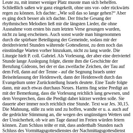
Leute zu, mit immer weniger Platz musste man sich behelfen.
Schließlich saßen wir ganz eingekeilt, ohne uns vor- oder rückwärts
regen zu können. Ich dachte:
Wie soll das so lange gehen?
Aber
es ging doch besser als ich dachte. Der frische Gesang der
rhythmischen Melodien ließ mir die längsten Lieder, die ohne
Ausnahme vom ersten bis zum letzten Verse gesungen wurden,
nicht zu lang erscheinen. Auch sonst wurde man hingenommen
durch die spürbare Beteiligung der Gemeinde, sodass mir der
dreidreiviertel Stunden währende Gottesdienst, zu dem noch das
einstündige Warten vorher hinzukam, nicht zu lang wurde. Die
Liturgie hielt P. coll. Gabriel. Als Vorlesung, der aber eine dreiviertel
Stunde lange Auslegung folgte, diente ihm die Geschichte der
Berufung Gideons, bei der er das zweifache Zeichen, der Tau auf
dem Fell, dann auf der Tenne - auf die Segnung Israels unter
Beiseitelassung der Heidenwelt, dann der Heidenwelt durch das
Evangelium unter Zurückstellung Israels deutete. Eine Taufe folgte
dann, mir auch etwas durchaus Neues. Harms fing seine Predigt an
mit der Bemerkung, dass die Vorlesung reichlich lang gewesen, und
dem Versprechen, dass die Predigt daher kürzer werden solle. Sie
dauerte aber immer noch reichlich eine Stunde. Text war Jes. 30,15.
Die Mahnung, stille zu sein und zu hoffen, wandte er u. a. auch auf
die gedrückte Stimmung an, die wegen des ungünstigen Wetters und
der Unsicherheit, ob wir am Tage darauf im Freien würden feiern
können. Zum Schluss teilte er mit, dass anderthalb Stunden nach
Schluss des Vormittagsgottesdienstes der Nachmittagsgottesdienst