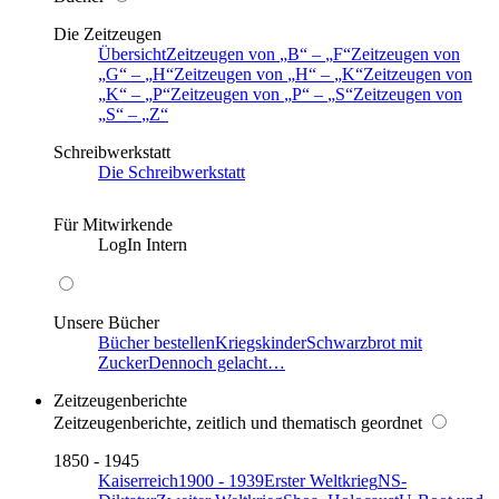
Die Zeitzeugen
Übersicht
Zeitzeugen von
B
–
F
Zeitzeugen von
G
–
H
Zeitzeugen von
H
–
K
Zeitzeugen von
K
–
P
Zeitzeugen von
P
–
S
Zeitzeugen von
S
–
Z
Schreibwerkstatt
Die Schreibwerkstatt
Für Mitwirkende
LogIn Intern
Unsere Bücher
Bücher bestellen
Kriegskinder
Schwarzbrot mit
Zucker
Dennoch gelacht…
Zeitzeugenberichte
Zeitzeugenberichte, zeitlich und thematisch geordnet
1850 - 1945
Kaiserreich
1900 - 1939
Erster Weltkrieg
NS-