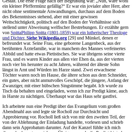
Gestalt. Die erste Frage nach der Begrüßung war:
Nun, wäre wohl
ein kleiner Pfeffermünz gefällig?
Er war ein jovialer alter Herr, aber
nicht ohne sentimentale Anwandlungen, durchaus auf dem Boden
des Bekenntnisses stehend, aber mit einer gewissen
Weitschichtigkeit, politisch auf den Boden der Verhältnisse sich
stellend unter Abweisung welfischer Bestrebungen. Er erzählte gern
von
Spitta
Philipp Spitta (1801-1859) war ein lutherischer Theologe
und Dichter.
Siehe Wikipedia.org
[29]
und Münkel, denen er
befreundet war. Seine Frau, eine geborene Langenbeck, aus der
berühmten Ärztefamilie, war in manchem des Mannes verfeinertes
Abbild und hatte etwas Pietistisches. Sie war übrigens seine vierte
Frau, und es waren Kinder aus allen vier Ehen da, aus der vierten
noch vier bis herunter zu acht Jahren, während der älteste Sohn
längst in Amt und Würden im Harze stand. Zwei erwachsene
Töchter waren noch im Hause, die ältere schon aus dem Schneider,
ein gutes, aber nicht anmutvolles Geschöpf, die jüngere, Anfang der
Zwanziger, mit einer hübschen Singstimme begabt. Ich wurde zu
Tisch da behalten und eingeladen, wenn ich zur Predigt käme, auch
in Harste zu nächtigen. Überhaupt war das Haus sehr gastfrei.
Ich arbeitete nun eine Predigt über das Evangelium vom großen
Abendmahl aus und legte sie Rocholl zur Durchsicht und
Approbierung vor. Rocholl ließ sich von mir den zweiten Teil, der
von der Ablehnung der Einladung handelte, vorlesen und schrieb
dann sein Approbatum darunter. Auf der Kanzel fühlte ich mich