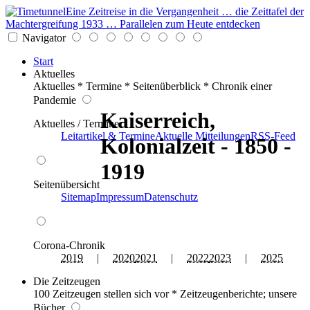
Eine Zeitreise in die Vergangenheit … die Zeittafel der
Machtergreifung 1933 … Parallelen zum Heute entdecken
Navigator
Start
Aktuelles
Aktuelles * Termine * Seitenüberblick * Chronik einer
Pandemie
Kaiserreich,
Aktuelles / Termine
Leitartikel & Termine
Aktuelle Mitteilungen
RSS-Feed
Kolonialzeit - 1850 -
1919
Seitenübersicht
Sitemap
Impressum
Datenschutz
Corona-Chronik
2019
|
2020
2021
|
2022
2023
|
2025
Die Zeitzeugen
100 Zeitzeugen stellen sich vor * Zeitzeugenberichte; unsere
Bücher