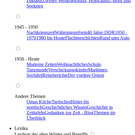
Diktatur
Zweiter Weltkrieg
Shoa, Holocaust
U-Boot und
Seekrieg
1945 - 1950
Nachkriegszeit
Währungsreform
40 Jahre DDR
1950 -
1970
1980 bis Heute
Fluchtgeschichten
Rund ums Auto
1950 - Heute
Moderne Zeiten
Weihnachtliches
Schule,
Tanzstunde
Verschickungskinder
Maritimes,
Seefahrt
Reiseberichte
Der vordere Orient
Andere Themen
Omas Küche
Tierisches
Heiter bis
poetisch
Geschichtliches Wissen
Geschichte in
Zeittafeln
Gedanken zur Zeit - Blog
Themen im
Überblick
Lexika
Lexikon der alten Wörter und Begriffe