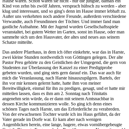
Hause waren. Schön waren sie nicht - nur die jüngste, damals ein
Kind von zehn bis zwölf Jahren, versprach hübsch zu werden - aber
klug und interessant, und so ging's denn im Hause immer lebhaft zu.
Außer uns verkehrten noch andere Freunde, außerdem verschiedene
Verwandte, auch Freundinnen der Töchter. Und immer fand man
gastliche Aufnahme. Mit der Jugend wurden Gesellschaftsspiele
veranstaltet, bei gutem Wetter im Garten, sonst im Hause, oder man
sammelte sich um den Hausvater, der altes und neues aus seinem
Schatze mitteilte.
Das andere Pfarrhaus, in dem ich öfter einkehrte, war das in Harste,
zwei kleine Stunden nordwestlich von Göttingen gelegen. Der alte
Pastor Preu gehörte zu den Geistlichen der Umgegend, die gern von
Studenten zur Überlassung der Kanzel zu einer Predigtprobe
gebeten wurden, und ging stets gern darauf ein. Das war auch für
mich die Veranlassung, nach Harste hinauszupilgern. Bartels, der
ihn vor mir kennen gelernt hatte, hatte ihm von meiner
Bereitwilligkeit, einmal für ihn zu predigen, gesagt, und er hatte mir
mitteilen lassen, dass es ihm am 2. Sonntag nach Trinitatis
angenehm sein würde, da er dann mit seinem Amtsnachbar in
dessen Kirche kommunizieren wolle. So ging ich denn eines
schönen Tages nach Harste, um das Erforderliche zu verabreden.
Von der erwachsenen Tochter wurde ich ins Haus geführt, da der
Vater gerade im Dorfe war. Er kam aber nach wenigen
Augenblicken herein, eine lange, hagere, etwas vornübergebeugte