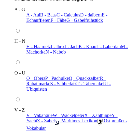
A - G
A - Aal
B - Baas
C - Calculus
D - dalbern
E -
Echauffieren
F - Fähe
G - Gabelfrühstück
H - N
H - Haarnetz
I - Ibex
J - Jach
K - Kaap
L - Laberdan
M -
Machorka
N - Nabob
O - U
O - Obers
P - Pachulke
Q - Quacksalber
R -
Rabattmarke
S - Sabberlatz
T - Tabernakel
U -
Ubiquisten
V - Z
V - Vabanque
W - Wackelpeter
X - Xanthippe
Y -
Yacht
Z - Zabel
️ Maritimes Lexikon
️ Ostpreußen-
Vokabular