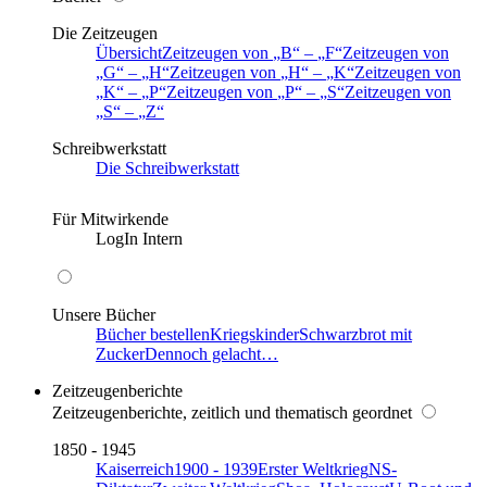
Die Zeitzeugen
Übersicht
Zeitzeugen von
B
–
F
Zeitzeugen von
G
–
H
Zeitzeugen von
H
–
K
Zeitzeugen von
K
–
P
Zeitzeugen von
P
–
S
Zeitzeugen von
S
–
Z
Schreibwerkstatt
Die Schreibwerkstatt
Für Mitwirkende
LogIn Intern
Unsere Bücher
Bücher bestellen
Kriegskinder
Schwarzbrot mit
Zucker
Dennoch gelacht…
Zeitzeugenberichte
Zeitzeugenberichte, zeitlich und thematisch geordnet
1850 - 1945
Kaiserreich
1900 - 1939
Erster Weltkrieg
NS-