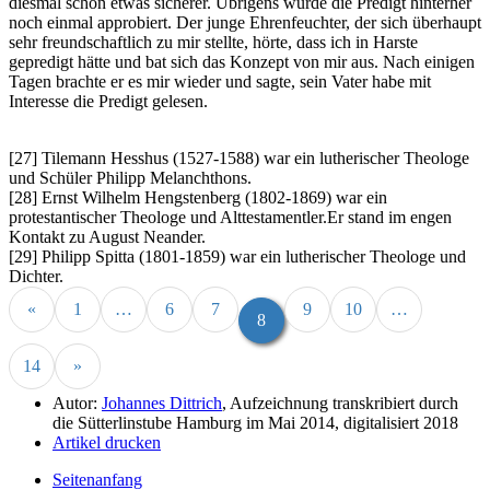
diesmal schon etwas sicherer. Übrigens wurde die Predigt hinterher
noch einmal approbiert. Der junge Ehrenfeuchter, der sich überhaupt
sehr freundschaftlich zu mir stellte, hörte, dass ich in Harste
gepredigt hätte und bat sich das Konzept von mir aus. Nach einigen
Tagen brachte er es mir wieder und sagte, sein Vater habe mit
Interesse die Predigt gelesen.
[27] Tilemann Hesshus (1527-1588) war ein lutherischer Theologe
und Schüler Philipp Melanchthons.
[28] Ernst Wilhelm Hengstenberg (1802-1869) war ein
protestantischer Theologe und Alttestamentler.Er stand im engen
Kontakt zu August Neander.
[29] Philipp Spitta (1801-1859) war ein lutherischer Theologe und
Dichter.
«
1
…
6
7
9
10
…
8
14
»
Autor:
Johannes Dittrich
, Aufzeichnung transkribiert durch
die Sütterlinstube Hamburg im Mai 2014, digitalisiert 2018
Artikel drucken
Seitenanfang