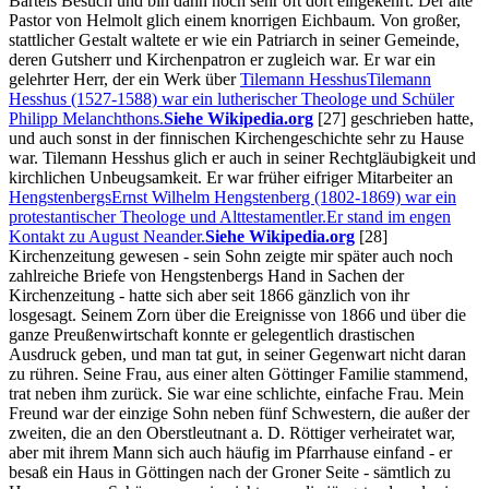
Bartels Besuch und bin dann noch sehr oft dort eingekehrt. Der alte
Pastor von Helmolt glich einem knorrigen Eichbaum. Von großer,
stattlicher Gestalt waltete er wie ein Patriarch in seiner Gemeinde,
deren Gutsherr und Kirchenpatron er zugleich war. Er war ein
gelehrter Herr, der ein Werk über
Tilemann Hesshus
Tilemann
Hesshus (1527-1588) war ein lutherischer Theologe und Schüler
Philipp Melanchthons.
Siehe Wikipedia.org
[27]
geschrieben hatte,
und auch sonst in der finnischen Kirchengeschichte sehr zu Hause
war. Tilemann Hesshus glich er auch in seiner Rechtgläubigkeit und
kirchlichen Unbeugsamkeit. Er war früher eifriger Mitarbeiter an
Hengstenbergs
Ernst Wilhelm Hengstenberg (1802-1869) war ein
protestantischer Theologe und Alttestamentler.Er stand im engen
Kontakt zu August Neander.
Siehe Wikipedia.org
[28]
Kirchenzeitung gewesen - sein Sohn zeigte mir später auch noch
zahlreiche Briefe von Hengstenbergs Hand in Sachen der
Kirchenzeitung - hatte sich aber seit 1866 gänzlich von ihr
losgesagt. Seinem Zorn über die Ereignisse von 1866 und über die
ganze Preußenwirtschaft konnte er gelegentlich drastischen
Ausdruck geben, und man tat gut, in seiner Gegenwart nicht daran
zu rühren. Seine Frau, aus einer alten Göttinger Familie stammend,
trat neben ihm zurück. Sie war eine schlichte, einfache Frau. Mein
Freund war der einzige Sohn neben fünf Schwestern, die außer der
zweiten, die an den Oberstleutnant a. D. Röttiger verheiratet war,
aber mit ihrem Mann sich auch häufig im Pfarrhause einfand - er
besaß ein Haus in Göttingen nach der Groner Seite - sämtlich zu