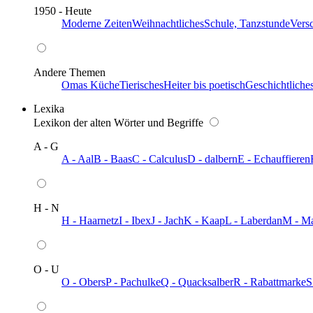
1950 - Heute
Moderne Zeiten
Weihnachtliches
Schule, Tanzstunde
Vers
Andere Themen
Omas Küche
Tierisches
Heiter bis poetisch
Geschichtliche
Lexika
Lexikon der alten Wörter und Begriffe
A - G
A - Aal
B - Baas
C - Calculus
D - dalbern
E - Echauffieren
H - N
H - Haarnetz
I - Ibex
J - Jach
K - Kaap
L - Laberdan
M - M
O - U
O - Obers
P - Pachulke
Q - Quacksalber
R - Rabattmarke
S