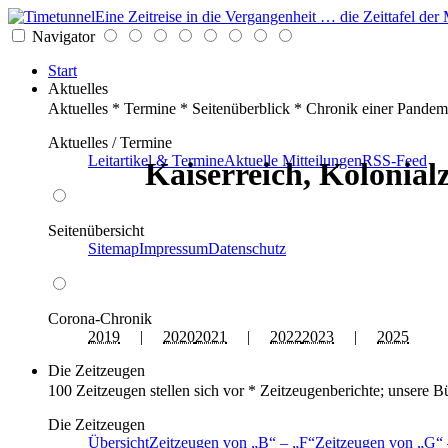
Eine Zeitreise in die Vergangenheit … die Zeittafel d
Navigator
Start
Aktuelles
Aktuelles * Termine * Seitenüberblick * Chronik einer Pandem
Aktuelles / Termine
Leitartikel & Termine
Aktuelle Mitteilungen
RSS-Feed
Kaiserreich, Kolonialz
Seitenübersicht
Sitemap
Impressum
Datenschutz
Corona-Chronik
2019
|
2020
2021
|
2022
2023
|
2025
Die Zeitzeugen
100 Zeitzeugen stellen sich vor * Zeitzeugenberichte; unsere B
Die Zeitzeugen
Übersicht
Zeitzeugen von
B
–
F
Zeitzeugen von
G