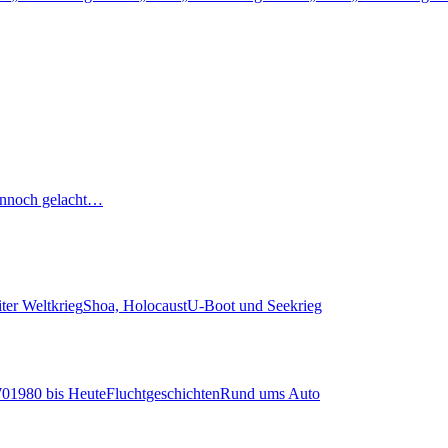
nnoch gelacht…
ter Weltkrieg
Shoa, Holocaust
U-Boot und Seekrieg
70
1980 bis Heute
Fluchtgeschichten
Rund ums Auto