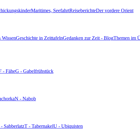
chickungskinder
Maritimes, Seefahrt
Reiseberichte
Der vordere Orient
s Wissen
Geschichte in Zeittafeln
Gedanken zur Zeit - Blog
Themen im Ü
F - Fähe
G - Gabelfrühstück
achorka
N - Nabob
 - Sabberlatz
T - Tabernakel
U - Ubiquisten