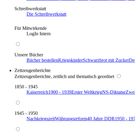
Schreibwerkstatt
Die Schreibwerkstatt
Für Mitwirkende
LogIn Intern
Unsere Bücher
Bücher bestellen
Kriegskinder
Schwarzbrot mit Zucker
De
Zeitzeugenberichte
Zeitzeugenberichte, zeitlich und thematisch geordnet
1850 - 1945
Kaiserreich
1900 - 1939
Erster Weltkrieg
NS-Diktatur
Zwei
1945 - 1950
Nachkriegszeit
Währungsreform
40 Jahre DDR
1950 - 19