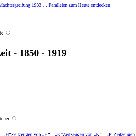
er Machtergreifung 1933 … Parallelen zum Heute entdecken
ie
eit - 1850 - 1919
ücher
–
H
Zeitzeugen von
H
–
K
Zeitzeugen von
K
–
P
Zeitzeugen