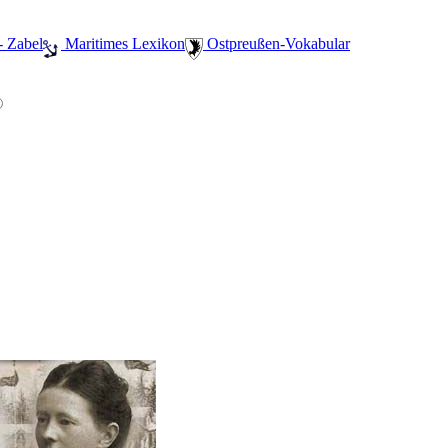
- Zabel
️ Maritimes Lexikon
️ Ostpreußen-Vokabular