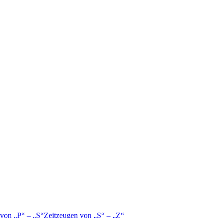
 von
P
–
S
Zeitzeugen von
S
–
Z