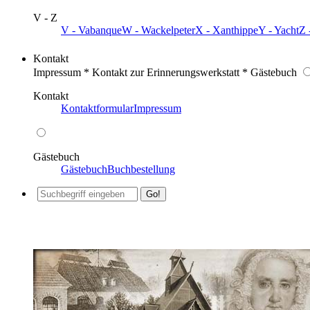
V - Z
V - Vabanque
W - Wackelpeter
X - Xanthippe
Y - Yacht
Z 
Kontakt
Impressum * Kontakt zur Erinnerungswerkstatt * Gästebuch
Kontakt
Kontaktformular
Impressum
Gästebuch
Gästebuch
Buchbestellung