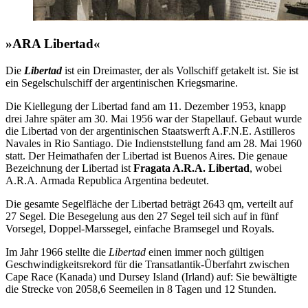
»ARA Libertad«
Die
Libertad
ist ein Dreimaster, der als Vollschiff getakelt ist. Sie ist
ein Segelschulschiff der argentinischen Kriegsmarine.
Die Kiellegung der Libertad fand am 11. Dezember 1953, knapp
drei Jahre später am 30. Mai 1956 war der Stapellauf. Gebaut wurde
die Libertad von der argentinischen Staatswerft A.F.N.E. Astilleros
Navales in Rio Santiago. Die Indienststellung fand am 28. Mai 1960
statt. Der Heimathafen der Libertad ist Buenos Aires. Die genaue
Bezeichnung der Libertad ist
Fragata A.R.A. Libertad
, wobei
A.R.A. Armada Republica Argentina bedeutet.
Die gesamte Segelfläche der Libertad beträgt 2643 qm, verteilt auf
27 Segel. Die Besegelung aus den 27 Segel teil sich auf in fünf
Vorsegel, Doppel-Marssegel, einfache Bramsegel und Royals.
Im Jahr 1966 stellte die
Libertad
einen immer noch gültigen
Geschwindigkeitsrekord für die Transatlantik-Überfahrt zwischen
Cape Race (Kanada) und Dursey Island (Irland) auf: Sie bewältigte
die Strecke von 2058,6 Seemeilen in 8 Tagen und 12 Stunden.