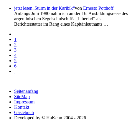
jetzt lesen
Sturm in der Karibik
von
Ernesto Potthoff
Anfangs Juni 1980 nahm ich an der 16. Ausbildungsreise des
argentinischen Segelschulschiffs
Libertad
als
Berichterstatter im Rang eines Kapitänleutnants …
1
2
3
4
5
6
Seitenanfang
SiteMap
Impressum
Kontakt
Gästebuch
Developed by © HaKenn 2004 - 2026