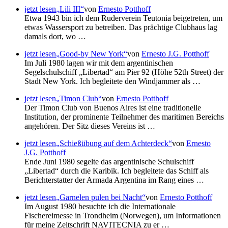
jetzt lesen
Lili III
von
Ernesto Potthoff
Etwa 1943 bin ich dem Ruderverein Teutonia beigetreten, um
etwas Wassersport zu betreiben. Das prächtige Clubhaus lag
damals dort, wo …
jetzt lesen
Good-by New York
von
Ernesto J.G. Potthoff
Im Juli 1980 lagen wir mit dem argentinischen
Segelschulschiff
Libertad
am Pier 92 (Höhe 52th Street) der
Stadt New York. Ich begleitete den Windjammer als …
jetzt lesen
Timon Club
von
Ernesto Potthoff
Der Timon Club von Buenos Aires ist eine traditionelle
Institution, der prominente Teilnehmer des maritimen Bereichs
angehören. Der Sitz dieses Vereins ist …
jetzt lesen
Schießübung auf dem Achterdeck
von
Ernesto
J.G. Potthoff
Ende Juni 1980 segelte das argentinische Schulschiff
Libertad
durch die Karibik. Ich begleitete das Schiff als
Berichterstatter der Armada Argentina im Rang eines …
jetzt lesen
Garnelen pulen bei Nacht
von
Ernesto Potthoff
Im August 1980 besuchte ich die Internationale
Fischereimesse in Trondheim (Norwegen), um Informationen
für meine Zeitschrift NAVITECNIA zu er …