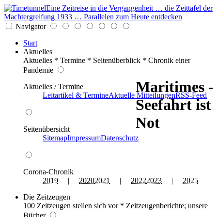
Eine Zeitreise in die Vergangenheit … die Zeittafel der
Machtergreifung 1933 … Parallelen zum Heute entdecken
Navigator
Start
Aktuelles
Aktuelles * Termine * Seitenüberblick * Chronik einer
Pandemie
Maritimes -
Aktuelles / Termine
Leitartikel & Termine
Aktuelle Mitteilungen
RSS-Feed
Seefahrt ist
Not
Seitenübersicht
Sitemap
Impressum
Datenschutz
Corona-Chronik
2019
|
2020
2021
|
2022
2023
|
2025
Die Zeitzeugen
100 Zeitzeugen stellen sich vor * Zeitzeugenberichte; unsere
Bücher