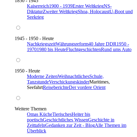
1850 - 1945
Kaiserreich
1900 - 1939
Erster Weltkrieg
NS-
Diktatur
Zweiter Weltkrieg
Shoa, Holocaust
U-Boot und
Seekrieg
1945 - 1950 - Heute
Nachkriegszeit
Währungsreform
40 Jahre DDR
1950 -
1970
1980 bis Heute
Fluchtgeschichten
Rund ums Auto
1950 - Heute
Moderne Zeiten
Weihnachtliches
Schule,
Tanzstunde
Verschickungskinder
Maritimes,
Seefahrt
Reiseberichte
Der vordere Orient
Weitere Themen
Omas Küche
Tierisches
Heiter bis
poetisch
Geschichtliches Wissen
Geschichte in
Zeittafeln
Gedanken zur Zeit - Blog
Alle Themen im
Überblick