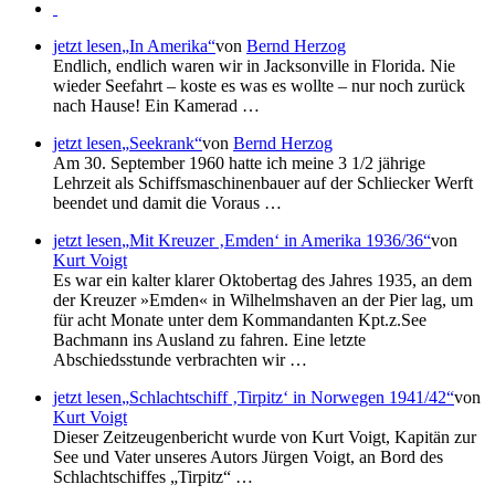
jetzt lesen
In Amerika
von
Bernd Herzog
Endlich, endlich waren wir in Jacksonville in Florida. Nie
wieder Seefahrt – koste es was es wollte – nur noch zurück
nach Hause! Ein Kamerad …
jetzt lesen
Seekrank
von
Bernd Herzog
Am 30. September 1960 hatte ich meine 3 1/2 jährige
Lehrzeit als Schiffsmaschinenbauer auf der Schliecker Werft
beendet und damit die Voraus …
jetzt lesen
Mit Kreuzer
Emden
in Amerika 1936/36
von
Kurt Voigt
Es war ein kalter klarer Oktobertag des Jahres 1935, an dem
der Kreuzer »Emden« in Wilhelmshaven an der Pier lag, um
für acht Monate unter dem Kommandanten Kpt.z.See
Bachmann ins Ausland zu fahren. Eine letzte
Abschiedsstunde verbrachten wir …
jetzt lesen
Schlachtschiff
Tirpitz
in Norwegen 1941/42
von
Kurt Voigt
Dieser Zeitzeugenbericht wurde von Kurt Voigt, Kapitän zur
See und Vater unseres Autors Jürgen Voigt, an Bord des
Schlachtschiffes
Tirpitz
…