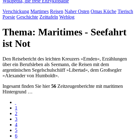
Wikipedia, die freie Enzyklopädie
Verschickung
Martimes
Reisen
Naher Osten
Omas Küche
Tierisch
Poesie
Geschichte
Zeittafeln
Weblog
Thema: Maritimes - Seefahrt
ist Not
Den Reisebericht des leichten Kreuzers »Emden«, Erzählungen
über ein Berufsleben als Seemann, die Reisen mit dem
argentinischen Segelschulschiiff »Libertad«, dem Großsegler
»Alexander von Humboldt«.
Ingesamt finden Sie hier
56
Zeitzeugenberichte mit maritimen
Hintergrund …
1
2
3
4
5
6