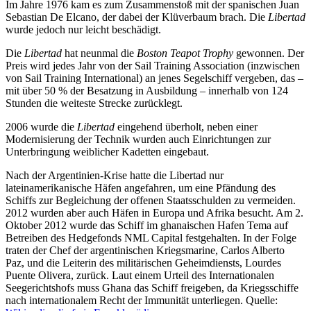
Im Jahre 1976 kam es zum Zusammenstoß mit der spanischen Juan
Sebastian De Elcano, der dabei der Klüverbaum brach. Die
Libertad
wurde jedoch nur leicht beschädigt.
Die
Libertad
hat neunmal die
Boston Teapot Trophy
gewonnen. Der
Preis wird jedes Jahr von der Sail Training Association (inzwischen
von Sail Training International) an jenes Segelschiff vergeben, das –
mit über 50 % der Besatzung in Ausbildung – innerhalb von 124
Stunden die weiteste Strecke zurücklegt.
2006 wurde die
Libertad
eingehend überholt, neben einer
Modernisierung der Technik wurden auch Einrichtungen zur
Unterbringung weiblicher Kadetten eingebaut.
Nach der Argentinien-Krise hatte die Libertad nur
lateinamerikanische Häfen angefahren, um eine Pfändung des
Schiffs zur Begleichung der offenen Staatsschulden zu vermeiden.
2012 wurden aber auch Häfen in Europa und Afrika besucht. Am 2.
Oktober 2012 wurde das Schiff im ghanaischen Hafen Tema auf
Betreiben des Hedgefonds NML Capital festgehalten. In der Folge
traten der Chef der argentinischen Kriegsmarine, Carlos Alberto
Paz, und die Leiterin des militärischen Geheimdiensts, Lourdes
Puente Olivera, zurück. Laut einem Urteil des Internationalen
Seegerichtshofs muss Ghana das Schiff freigeben, da Kriegsschiffe
nach internationalem Recht der Immunität unterliegen.
Quelle: