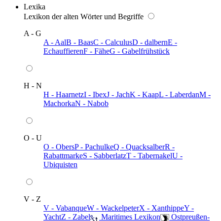
Lexika
Lexikon der alten Wörter und Begriffe
A - G
A - Aal
B - Baas
C - Calculus
D - dalbern
E -
Echauffieren
F - Fähe
G - Gabelfrühstück
H - N
H - Haarnetz
I - Ibex
J - Jach
K - Kaap
L - Laberdan
M -
Machorka
N - Nabob
O - U
O - Obers
P - Pachulke
Q - Quacksalber
R -
Rabattmarke
S - Sabberlatz
T - Tabernakel
U -
Ubiquisten
V - Z
V - Vabanque
W - Wackelpeter
X - Xanthippe
Y -
Yacht
Z - Zabel
️ Maritimes Lexikon
️ Ostpreußen-