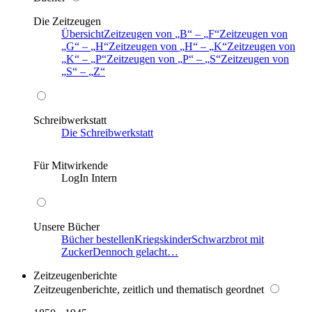
Die Zeitzeugen
Übersicht
Zeitzeugen von
B
–
F
Zeitzeugen von
G
–
H
Zeitzeugen von
H
–
K
Zeitzeugen von
K
–
P
Zeitzeugen von
P
–
S
Zeitzeugen von
S
–
Z
Schreibwerkstatt
Die Schreibwerkstatt
Für Mitwirkende
LogIn Intern
Unsere Bücher
Bücher bestellen
Kriegskinder
Schwarzbrot mit
Zucker
Dennoch gelacht…
Zeitzeugenberichte
Zeitzeugenberichte, zeitlich und thematisch geordnet