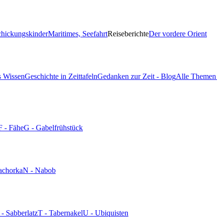
chickungskinder
Maritimes, Seefahrt
Reiseberichte
Der vordere Orient
s Wissen
Geschichte in Zeittafeln
Gedanken zur Zeit - Blog
Alle Themen 
F - Fähe
G - Gabelfrühstück
achorka
N - Nabob
 - Sabberlatz
T - Tabernakel
U - Ubiquisten