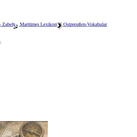
- Zabel
️ Maritimes Lexikon
️ Ostpreußen-Vokabular