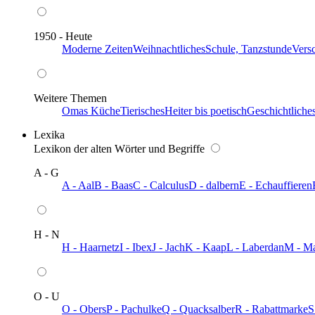
1950 - Heute
Moderne Zeiten
Weihnachtliches
Schule, Tanzstunde
Vers
Weitere Themen
Omas Küche
Tierisches
Heiter bis poetisch
Geschichtliche
Lexika
Lexikon der alten Wörter und Begriffe
A - G
A - Aal
B - Baas
C - Calculus
D - dalbern
E - Echauffieren
H - N
H - Haarnetz
I - Ibex
J - Jach
K - Kaap
L - Laberdan
M - M
O - U
O - Obers
P - Pachulke
Q - Quacksalber
R - Rabattmarke
S