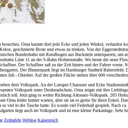
 besuchen. Oma kannte dort jede Ecke und jeden Winkel, verlaufen kon
ekse, geschmierte Brote und etwas zu trinken. Von der Eggerstedtstra
Deutschen Bundesbahn mit Rundbogen aus Backstein unterqueren, um an
aßenbahn Linie 11 an der S-Bahn Holstenstraße. Wo heute die neue Flora 
haffner. Der Schaffner saß zu der Zeit hinten und der Fahrer vorne. 
liengarten. Der Blumenpark liegt im Hamburger Stadtteil Bahrenfeld.
aten Juli - Oktober. Auf der großen Fläche stehen über 600 verschieden
 neben dem Volkspark. An der Luruper Chaussee und Ecke Stadionstraße.
esamten Volkspark unter Denkmalschutz. Oma zeigte mir ihre Lieblings-
nfach toll. Jetzt ging es weiter Richtung Altonaer-Volkspark. 205 Hekta
sste Oma leider immer warten, aber sie tat es gerne für ihren Enkel. D
so viel in der Tasche hatte. Es wurde viel Federball gespielt. Nach 
lgarten liegt auch im Volkspark und ist eine kleine Parkanlage. Sehr h
te
Zeittafeln
Weblog
Kaiser
reich