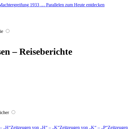
er Machtergreifung 1933 … Parallelen zum Heute entdecken
ie
sen – Reiseberichte
ücher
–
H
Zeitzeugen von
H
–
K
Zeitzeugen von
K
–
P
Zeitzeugen