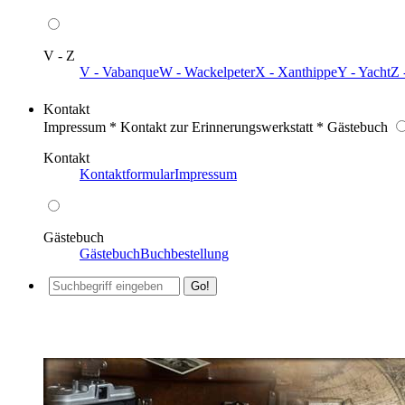
V - Z
V - Vabanque
W - Wackelpeter
X - Xanthippe
Y - Yacht
Z 
Kontakt
Impressum * Kontakt zur Erinnerungswerkstatt * Gästebuch
Kontakt
Kontaktformular
Impressum
Gästebuch
Gästebuch
Buchbestellung