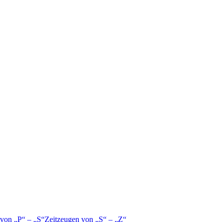
 von
P
–
S
Zeitzeugen von
S
–
Z