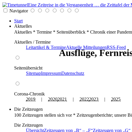
Eine Zeitreise in die Vergangenheit … die Zeittafel d
Navigator
Start
Aktuelles
Aktuelles * Termine * Seitenüberblick * Chronik einer Pandem
Aktuelles / Termine
Leitartikel & Termine
Aktuelle Mitteilungen
RSS-Feed
Ausflüge, Fernrei
Seitenübersicht
Sitemap
Impressum
Datenschutz
Corona-Chronik
2019
|
2020
2021
|
2022
2023
|
2025
Die Zeitzeugen
100 Zeitzeugen stellen sich vor * Zeitzeugenberichte; unsere B
Die Zeitzeugen
Übersicht
Zeitzeugen von
B
–
F
Zeitzeugen von
G