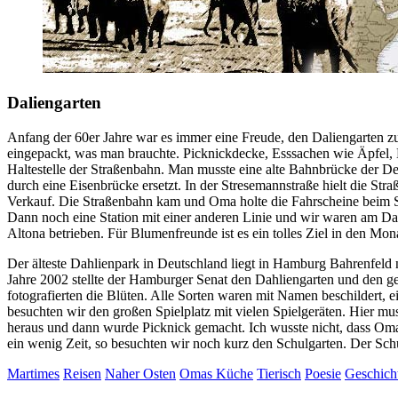
Daliengarten
Anfang der 60er Jahre war es immer eine Freude, den Daliengarten zu
eingepackt, was man brauchte. Picknickdecke, Esssachen wie Äpfel, K
Haltestelle der Straßenbahn. Man musste eine alte Bahnbrücke der 
durch eine Eisenbrücke ersetzt. In der Stresemannstraße hielt die Str
Verkauf. Die Straßenbahn kam und Oma holte die Fahrscheine beim Sc
Dann noch eine Station mit einer anderen Linie und wir waren am Da
Altona betrieben. Für Blumenfreunde ist es ein tolles Ziel in den Mon
Der älteste Dahlienpark in Deutschland liegt in Hamburg Bahrenfeld
Jahre 2002 stellte der Hamburger Senat den Dahliengarten und den g
fotografierten die Blüten. Alle Sorten waren mit Namen beschildert, ei
besuchten wir den großen Spielplatz mit vielen Spielgeräten. Hier mu
heraus und dann wurde Picknick gemacht. Ich wusste nicht, dass Oma 
ein wenig Zeit, so besuchten wir noch kurz den Schulgarten. Der Schu
Martimes
Reisen
Naher Osten
Omas Küche
Tierisch
Poesie
Geschich