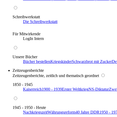
Schreibwerkstatt
Die Schreibwerkstatt
Für Mitwirkende
LogIn Intern
Unsere Bücher
Bücher bestellen
Kriegskinder
Schwarzbrot mit Zucker
De
Zeitzeugenberichte
Zeitzeugenberichte, zeitlich und thematisch geordnet
1850 - 1945
Kaiserreich
1900 - 1939
Erster Weltkrieg
NS-Diktatur
Zwei
1945 - 1950 - Heute
Nachkriegszeit
Währungsreform
40 Jahre DDR
1950 - 19