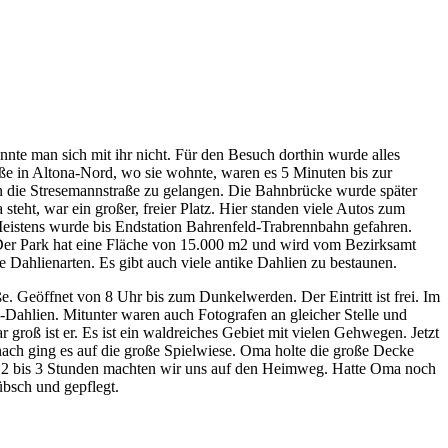
nte man sich mit ihr nicht. Für den Besuch dorthin wurde alles
ße in Altona-Nord, wo sie wohnte, waren es 5 Minuten bis zur
 die Stresemannstraße zu gelangen. Die Bahnbrücke wurde später
steht, war ein großer, freier Platz. Hier standen viele Autos zum
Meistens wurde bis Endstation Bahrenfeld-Trabrennbahn gefahren.
 Der Park hat eine Fläche von 15.000 m2 und wird vom Bezirksamt
e Dahlienarten. Es gibt auch viele antike Dahlien zu bestaunen.
 Geöffnet von 8 Uhr bis zum Dunkelwerden. Der Eintritt ist frei. Im
Dahlien. Mitunter waren auch Fotografen an gleicher Stelle und
r groß ist er. Es ist ein waldreiches Gebiet mit vielen Gehwegen. Jetzt
anach ging es auf die große Spielwiese. Oma holte die große Decke
ca. 2 bis 3 Stunden machten wir uns auf den Heimweg. Hatte Oma noch
übsch und gepflegt.