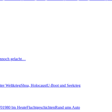
nnoch gelacht…
ter Weltkrieg
Shoa, Holocaust
U-Boot und Seekrieg
70
1980 bis Heute
Fluchtgeschichten
Rund ums Auto