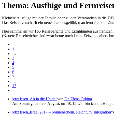
Thema: Ausflüge und Fernreisen
Kleinere Ausflüge mit der Familie oder zu den Verwandten in die DDR. 
Das Reisen verschafft ein neues Lebensgefühl, man lernt fremde Län
Hier sammelten wir
165
Reiseberichte und Erzählungen aus fremden 
(Neuere Reiseberichte sind zwar heute noch keine Zeitzeugenberichte, 
1
…
3
4
5
6
7
…
17
jetzt lesen
Ab in die Heide
von
Dr. Elena Orkina
Am Sonntag, den 20. August, um 10.15 Uhr bin ich am Hauptba
jetzt lesen
Israel 2017 – Sonnenschein, Reichtum, Integration