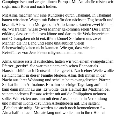
Campingreisen und zeigten ihnen Europa. Mit Annabelle reisten wir
sogar nach Rom und nach Indien.
Mit Alma machten wir eine Rundreise durch Thailand. In Thailand
hatten wir einen Wagen mit Fahrer für den nächsten Tag bestellt und
bezahlt. Als wir am Morgen zum Auto kamen, standen zwei Männer
da. Wir fragten, wieso zwei Männer gekommen seien? Der Fahrer
erklärte, dass er nicht lesen könne und darum die Verkehrszeichen
und Ortsangaben nicht entziffern könne! So fuhren uns zwei
Männer, die ihr Land und seine unglaublich vielen
Sehenswürdigkeiten nicht kannten. Wie gut, dass wir den
Reiseführer von Jens Peters mitgenommen hatten.
Alma, unsere erste Haustochter, hatten wir von einem evangelischen
Pfarrer
geerbt
. Sie war mit einem arabischen Ehepaar als
Haushaltshilfe nach Deutschland eingereist. Nach einer Weile wollte
sie nicht mehr in dieser Familie bleiben. Alma floh mitten in der
Nacht aus ihrer Wohnung und schellte beim evangelischen Pfarrer.
Sie bat ihn um Aufnahme. Er nahm sie einige Tage lang auf und
kam dann mit ihr zu uns. Er wollte, dass Helmut das Mädchen bei
seinem nächsten Einsatz wieder mit auf die Philippinen nehmen
sollte. Wir setzten uns nun mit dem Ausländeramt in Verbindung
und nahmen Kontakt zu ihren Arbeitgebern auf. Die sagten:
Behaltet sie ruhig. Sie werden sie auch noch kennenlernen.
–
Alma half mir acht Monate lang und wollte nun in ihrer Heimat