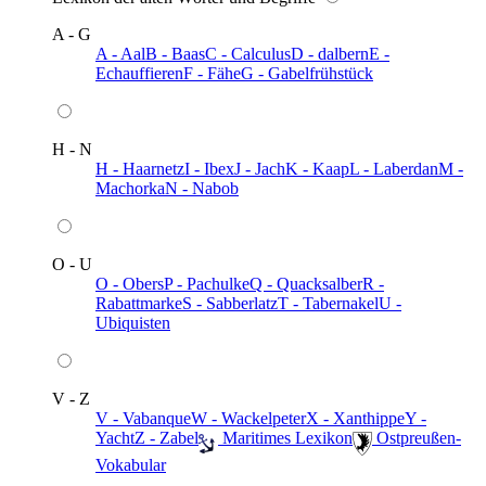
A - G
A - Aal
B - Baas
C - Calculus
D - dalbern
E -
Echauffieren
F - Fähe
G - Gabelfrühstück
H - N
H - Haarnetz
I - Ibex
J - Jach
K - Kaap
L - Laberdan
M -
Machorka
N - Nabob
O - U
O - Obers
P - Pachulke
Q - Quacksalber
R -
Rabattmarke
S - Sabberlatz
T - Tabernakel
U -
Ubiquisten
V - Z
V - Vabanque
W - Wackelpeter
X - Xanthippe
Y -
Yacht
Z - Zabel
️ Maritimes Lexikon
️ Ostpreußen-
Vokabular