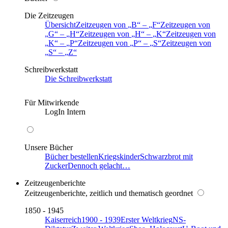
Die Zeitzeugen
Übersicht
Zeitzeugen von
B
–
F
Zeitzeugen von
G
–
H
Zeitzeugen von
H
–
K
Zeitzeugen von
K
–
P
Zeitzeugen von
P
–
S
Zeitzeugen von
S
–
Z
Schreibwerkstatt
Die Schreibwerkstatt
Für Mitwirkende
LogIn Intern
Unsere Bücher
Bücher bestellen
Kriegskinder
Schwarzbrot mit
Zucker
Dennoch gelacht…
Zeitzeugenberichte
Zeitzeugenberichte, zeitlich und thematisch geordnet
1850 - 1945
Kaiserreich
1900 - 1939
Erster Weltkrieg
NS-