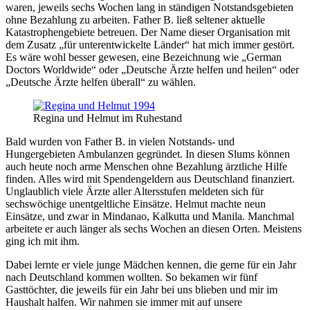
waren, jeweils sechs Wochen lang in ständigen Notstandsgebieten
ohne Bezahlung zu arbeiten. Father B. ließ seltener aktuelle
Katastrophengebiete betreuen. Der Name dieser Organisation mit
dem Zusatz
für unterentwickelte Länder
hat mich immer gestört.
Es wäre wohl besser gewesen, eine Bezeichnung wie
German
Doctors Worldwide
oder
Deutsche Ärzte helfen und heilen
oder
Deutsche Ärzte helfen überall
zu wählen.
Regina und Helmut im Ruhestand
Bald wurden von Father B. in vielen Notstands- und
Hungergebieten Ambulanzen gegründet. In diesen Slums können
auch heute noch arme Menschen ohne Bezahlung ärztliche Hilfe
finden. Alles wird mit Spendengeldern aus Deutschland finanziert.
Unglaublich viele Ärzte aller Altersstufen meldeten sich für
sechswöchige unentgeltliche Einsätze. Helmut machte neun
Einsätze, und zwar in Mindanao, Kalkutta und Manila. Manchmal
arbeitete er auch länger als sechs Wochen an diesen Orten. Meistens
ging ich mit ihm.
Dabei lernte er viele junge Mädchen kennen, die gerne für ein Jahr
nach Deutschland kommen wollten. So bekamen wir fünf
Gasttöchter, die jeweils für ein Jahr bei uns blieben und mir im
Haushalt halfen. Wir nahmen sie immer mit auf unsere