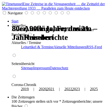
Eine Zeitreise in die Vergangenheit … die Zeittafel der
Machtergreifung 1933 … Parallelen zum Heute entdecken
Navigator
Start
Aktuelles
80er, 90er Jahre; das 21.
80er, 90er Jahre; das 21.
80er, 90er Jahre; das 21.
80er, 90er Jahre; das 21.
Ausflüge, Fernreisen –
Ausflüge, Fernreisen –
Aktuelles * Termine * Seitenüberblick * Chronik einer
Pandemie
Jahrhundert
Jahrhundert
Jahrhundert
Jahrhundert
Reiseberichte
Reiseberichte
Aktuelles / Termine
Leitartikel & Termine
Aktuelle Mitteilungen
RSS-Feed
Seitenübersicht
Sitemap
Impressum
Datenschutz
Corona-Chronik
2019
|
2020
2021
|
2022
2023
|
2025
Die Zeitzeugen
100 Zeitzeugen stellen sich vor * Zeitzeugenberichte; unsere
Bücher