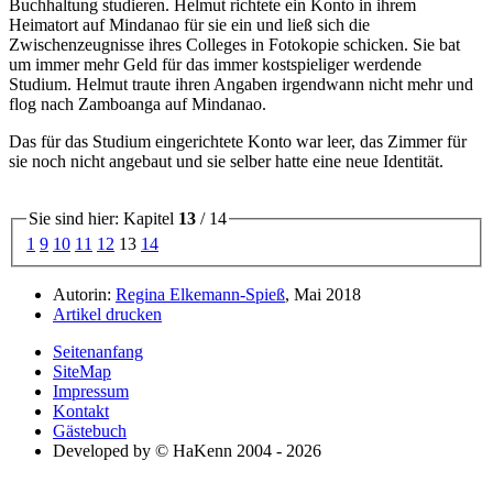
Buchhaltung studieren. Helmut richtete ein Konto in ihrem
Heimatort auf Mindanao für sie ein und ließ sich die
Zwischenzeugnisse ihres Colleges in Fotokopie schicken. Sie bat
um immer mehr Geld für das immer kostspieliger werdende
Studium. Helmut traute ihren Angaben irgendwann nicht mehr und
flog nach Zamboanga auf Mindanao.
Das für das Studium eingerichtete Konto war leer, das Zimmer für
sie noch nicht angebaut und sie selber hatte eine neue Identität.
Sie sind hier: Kapitel
13
/ 14
1
9
10
11
12
13
14
Autorin:
Regina Elkemann-Spieß
, Mai 2018
Artikel drucken
Seitenanfang
SiteMap
Impressum
Kontakt
Gästebuch
Developed by © HaKenn 2004 - 2026