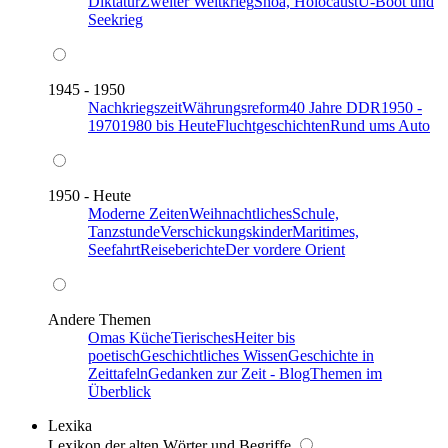
Diktatur
Zweiter Weltkrieg
Shoa, Holocaust
U-Boot und
Seekrieg
1945 - 1950
Nachkriegszeit
Währungsreform
40 Jahre DDR
1950 -
1970
1980 bis Heute
Fluchtgeschichten
Rund ums Auto
1950 - Heute
Moderne Zeiten
Weihnachtliches
Schule,
Tanzstunde
Verschickungskinder
Maritimes,
Seefahrt
Reiseberichte
Der vordere Orient
Andere Themen
Omas Küche
Tierisches
Heiter bis
poetisch
Geschichtliches Wissen
Geschichte in
Zeittafeln
Gedanken zur Zeit - Blog
Themen im
Überblick
Lexika
Lexikon der alten Wörter und Begriffe