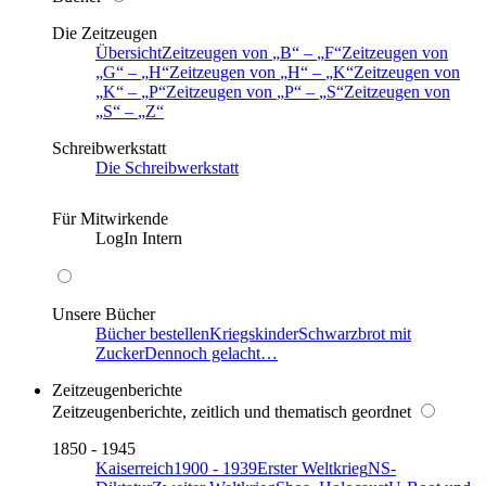
Die Zeitzeugen
Übersicht
Zeitzeugen von
B
–
F
Zeitzeugen von
G
–
H
Zeitzeugen von
H
–
K
Zeitzeugen von
K
–
P
Zeitzeugen von
P
–
S
Zeitzeugen von
S
–
Z
Schreibwerkstatt
Die Schreibwerkstatt
Für Mitwirkende
LogIn Intern
Unsere Bücher
Bücher bestellen
Kriegskinder
Schwarzbrot mit
Zucker
Dennoch gelacht…
Zeitzeugenberichte
Zeitzeugenberichte, zeitlich und thematisch geordnet
1850 - 1945
Kaiserreich
1900 - 1939
Erster Weltkrieg
NS-