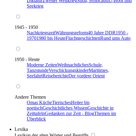
Diktatur
Zweiter Weltkrieg
Shoa, Holocaust
U-Boot und
Seekrieg
1945 - 1950
Nachkriegszeit
Währungsreform
40 Jahre DDR
1950 -
1970
1980 bis Heute
Fluchtgeschichten
Rund ums Auto
1950 - Heute
Moderne Zeiten
Weihnachtliches
Schule,
Tanzstunde
Verschickungskinder
Maritimes,
Seefahrt
Reiseberichte
Der vordere Orient
Andere Themen
Omas Küche
Tierisches
Heiter bis
poetisch
Geschichtliches Wissen
Geschichte in
Zeittafeln
Gedanken zur Zeit - Blog
Themen im
Überblick
Lexika
Lexikon der alten Wörter und Begriffe