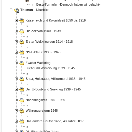
Bestellformular »Dennoch haben wir gelacht«
Themen
- Überblick
Kaiserreich und Kolonialzeit 1850 bis 1919
Die Zeit von 1900 - 1939
Erster Weltkrieg von 1914 - 1918
NS-Diktatur 1933 - 1945
Zweiter Weltkrieg,
Flucht und Vertreibung 1939 - 1945
Shoa, Holocaust, Völkermord
1938 - 1945
Der U-Boot- und Seekrieg 1939 - 1945
Nachkriegszeit 1945 - 1950
Währungsreform 1948
Das andere Deutschland, 40 Jahre DDR
Die 50er bis 70er Jahre