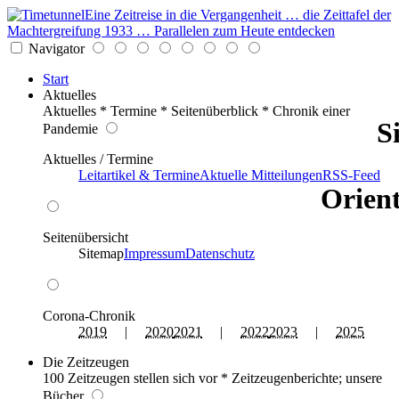
Eine Zeitreise in die Vergangenheit … die Zeittafel der
Machtergreifung 1933 … Parallelen zum Heute entdecken
Navigator
Start
Aktuelles
Aktuelles * Termine * Seitenüberblick * Chronik einer
S
Pandemie
Aktuelles / Termine
Leitartikel & Termine
Aktuelle Mitteilungen
RSS-Feed
Orient
Seitenübersicht
Sitemap
Impressum
Datenschutz
Corona-Chronik
2019
|
2020
2021
|
2022
2023
|
2025
Die Zeitzeugen
100 Zeitzeugen stellen sich vor * Zeitzeugenberichte; unsere
Bücher