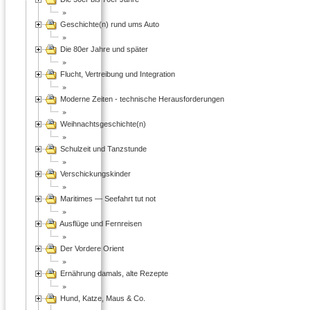
Geschichte(n) rund ums Auto
Die 80er Jahre und später
Flucht, Vertreibung und Integration
Moderne Zeiten - technische Herausforderungen
Weihnachtsgeschichte(n)
Schulzeit und Tanzstunde
Verschickungskinder
Maritimes — Seefahrt tut not
Ausflüge und Fernreisen
Der Vordere Orient
Ernährung damals, alte Rezepte
Hund, Katze, Maus & Co.