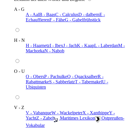
A - G
A - Aal
B - Baas
C - Calculus
D - dalbern
E -
Echauffieren
F - Fähe
G - Gabelfrühstück
H - N
H - Haarnetz
I - Ibex
J - Jach
K - Kaap
L - Laberdan
M -
Machorka
N - Nabob
O - U
O - Obers
P - Pachulke
Q - Quacksalber
R -
Rabattmarke
S - Sabberlatz
T - Tabernakel
U -
Ubiquisten
V - Z
V - Vabanque
W - Wackelpeter
X - Xanthippe
Y -
Yacht
Z - Zabel
️ Maritimes Lexikon
️ Ostpreußen-
Vokabular