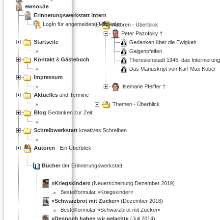
ewnor.de
Erinnerungswerkstatt intern
LogIn für angemeldetet Mitglieder
Autoren - Überblick
Peter Pazofsky †
Startseite
Gedanken über die Ewigkeit
Galgenpfeifen
Kontakt
&
Gästebuch
Theresienstadt 1945, das Internierun
Das Manuskript von Karl-Max Kober - 
Impressum
Ilsemarie Pfeiffer †
Aktuelles
und Termine
Themen - Überblick
Blog
Gedanken zur Zeit
Schreibwerkstatt
kreatives Schreiben
Autoren
- Ein Überblick
Bücher
der Erinnerungswerkstatt:
»Kriegskinder«
(Neuerscheinung Dezember 2019)
Bestellformular »Kriegskinder«
»Schwarzbrot mit Zucker«
(Dezember 2018)
Bestellformular »Schwarzbrot mit Zucker«
»Dennoch haben wir gelacht«
(Juli 2014)