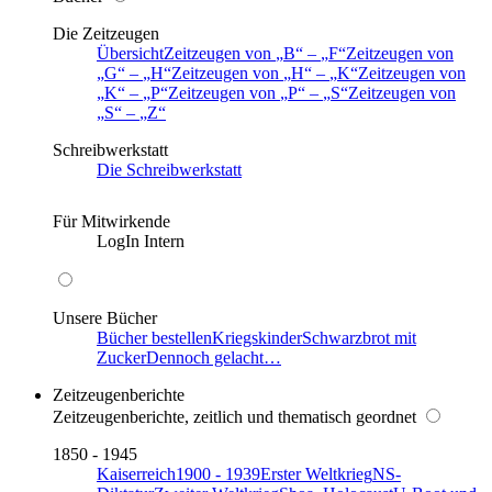
Die Zeitzeugen
Übersicht
Zeitzeugen von
B
–
F
Zeitzeugen von
G
–
H
Zeitzeugen von
H
–
K
Zeitzeugen von
K
–
P
Zeitzeugen von
P
–
S
Zeitzeugen von
S
–
Z
Schreibwerkstatt
Die Schreibwerkstatt
Für Mitwirkende
LogIn Intern
Unsere Bücher
Bücher bestellen
Kriegskinder
Schwarzbrot mit
Zucker
Dennoch gelacht…
Zeitzeugenberichte
Zeitzeugenberichte, zeitlich und thematisch geordnet
1850 - 1945
Kaiserreich
1900 - 1939
Erster Weltkrieg
NS-