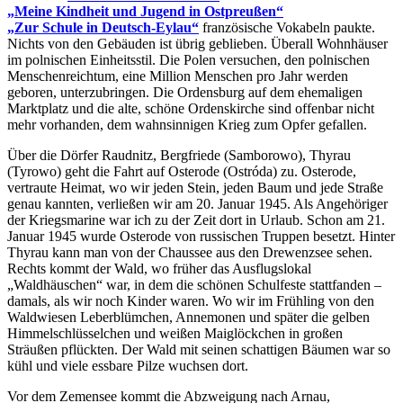
Meine Kindheit und Jugend in Ostpreußen
Zur Schule in Deutsch-Eylau
französische Vokabeln paukte.
Nichts von den Gebäuden ist übrig geblieben. Überall Wohnhäuser
im polnischen Einheitsstil. Die Polen versuchen, den polnischen
Menschenreichtum, eine Million Menschen pro Jahr werden
geboren, unterzubringen. Die Ordensburg auf dem ehemaligen
Marktplatz und die alte, schöne Ordenskirche sind offenbar nicht
mehr vorhanden, dem wahnsinnigen Krieg zum Opfer gefallen.
Über die Dörfer Raudnitz, Bergfriede (Samborowo), Thyrau
(Tyrowo) geht die Fahrt auf Osterode (Ostróda) zu. Osterode,
vertraute Heimat, wo wir jeden Stein, jeden Baum und jede Straße
genau kannten, verließen wir am 20. Januar 1945. Als Angehöriger
der Kriegsmarine war ich zu der Zeit dort in Urlaub. Schon am 21.
Januar 1945 wurde Osterode von russischen Truppen besetzt. Hinter
Thyrau kann man von der Chaussee aus den Drewenzsee sehen.
Rechts kommt der Wald, wo früher das Ausflugslokal
Waldhäuschen
war, in dem die schönen Schulfeste stattfanden –
damals, als wir noch Kinder waren. Wo wir im Frühling von den
Waldwiesen Leberblümchen, Annemonen und später die gelben
Himmelschlüsselchen und weißen Maiglöckchen in großen
Sträußen pflückten. Der Wald mit seinen schattigen Bäumen war so
kühl und viele essbare Pilze wuchsen dort.
Vor dem Zemensee kommt die Abzweigung nach Arnau,