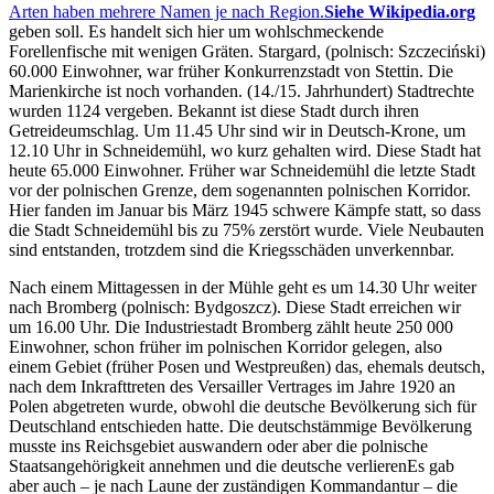
Arten haben mehrere Namen je nach Region.
Siehe Wikipedia.org
geben soll. Es handelt sich hier um wohlschmeckende
Forellenfische mit wenigen Gräten. Stargard, (polnisch: Szczeciński)
60.000 Einwohner, war früher Konkurrenzstadt von Stettin. Die
Marienkirche ist noch vorhanden. (14./15. Jahrhundert) Stadtrechte
wurden 1124 vergeben. Bekannt ist diese Stadt durch ihren
Getreideumschlag. Um 11.45 Uhr sind wir in Deutsch-Krone, um
12.10 Uhr in Schneidemühl, wo kurz gehalten wird. Diese Stadt hat
heute 65.000 Einwohner. Früher war Schneidemühl die letzte Stadt
vor der polnischen Grenze, dem sogenannten polnischen Korridor.
Hier fanden im Januar bis März 1945 schwere Kämpfe statt, so dass
die Stadt Schneidemühl bis zu 75% zerstört wurde. Viele Neubauten
sind entstanden, trotzdem sind die Kriegsschäden unverkennbar.
Nach einem Mittagessen in der Mühle geht es um 14.30 Uhr weiter
nach Bromberg (polnisch: Bydgoszcz). Diese Stadt erreichen wir
um 16.00 Uhr. Die Industriestadt Bromberg zählt heute 250 000
Einwohner, schon früher im polnischen Korridor gelegen, also
einem Gebiet (früher Posen und Westpreußen) das, ehemals deutsch,
nach dem Inkrafttreten des Versailler Vertrages im Jahre 1920 an
Polen abgetreten wurde, obwohl die deutsche Bevölkerung sich für
Deutschland entschieden hatte. Die deutschstämmige Bevölkerung
musste ins Reichsgebiet auswandern oder aber die polnische
Staatsangehörigkeit annehmen und die deutsche
verlieren
Es gab
aber auch – je nach Laune der zuständigen Kommandantur – die