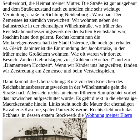
Seubersdorf, die Heimat meiner Mutter. Die Straße ist gut ausgebaut
und dem Straßenzustand nach zu urteilen eine sehr wichtige
Verbindungsstraße in Richtung Neidenburg - Warschau. Der
Zemensee ist ziemlich verwuchert. Wir wohnten neben der
Bahnstrecke in der ehemaligen Wilhelmstraße, wo früher das
Reichsbahnausbesserungswerk der deutschen Reichsbahn war;
Joachim hatte dort gelernt. Rechts kommt nun die
Molkereigenossenschaft der Stadt Osterode, die noch gut erhalten
ist. Gleich dahinter ist die Einmündung der Jacobstraße, in der
früher meine Großeltern wohnten. Wie oft waren wir dort zu
Besuch. Zu den Geburtstagen, zur
Goldenen Hochzeit
und zur
Diamantenen Hochzeit
. Wenn wir Kinder uns langweilten, fanden
wir Zerstreuung am Zemensee und beim Versteckspielen.
Dann kommt die Überraschung: Kurz vor dem Erreichen des
Reichsbahnausbesserungswerkes in der Wilhelmstraße geht die
Straße nach Allenstein rechts an einem früheren Sumpfgebiet vorbei,
das inzwischen aufgeschüttet wurde. Es geht direkt in die ehemalige
Maerckerstraße hinein. Links steht noch die Mauer der ehemaligen
Kavallerie-Kaserne, später Panzer-Kaserne. Rechts steht noch das
Eckhaus, in dessen erstem Stockwerk die
Wohnung meiner Eltern