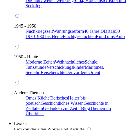
Diktatur
Zweiter Weltkrieg
Shoa, Holocaust
U-Boot und
Seekrieg
1945 - 1950
Nachkriegszeit
Währungsreform
40 Jahre DDR
1950 -
1970
1980 bis Heute
Fluchtgeschichten
Rund ums Auto
1950 - Heute
Moderne Zeiten
Weihnachtliches
Schule,
Tanzstunde
Verschickungskinder
Maritimes,
Seefahrt
Reiseberichte
Der vordere Orient
Andere Themen
Omas Küche
Tierisches
Heiter bis
poetisch
Geschichtliches Wissen
Geschichte in
Zeittafeln
Gedanken zur Zeit - Blog
Themen im
Überblick
Lexika
Lexikon der alten Wörter und Begriffe