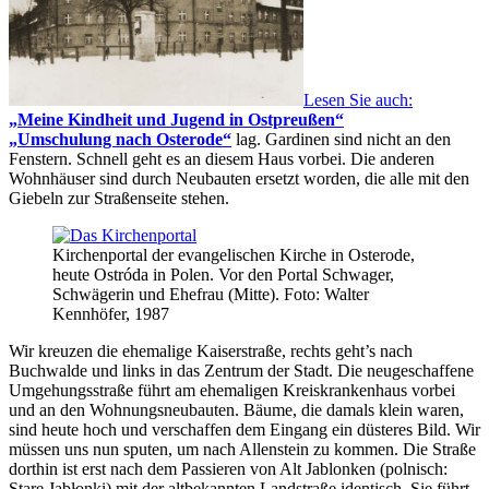
Lesen Sie auch:
Meine Kindheit und Jugend in Ostpreußen
Umschulung nach Osterode
lag. Gardinen sind nicht an den
Fenstern. Schnell geht es an diesem Haus vorbei. Die anderen
Wohnhäuser sind durch Neubauten ersetzt worden, die alle mit den
Giebeln zur Straßenseite stehen.
Kirchenportal der evangelischen Kirche in Osterode,
heute Ostróda in Polen. Vor den Portal Schwager,
Schwägerin und Ehefrau (Mitte). Foto: Walter
Kennhöfer, 1987
Wir kreuzen die ehemalige Kaiserstraße, rechts geht’s nach
Buchwalde und links in das Zentrum der Stadt. Die neugeschaffene
Umgehungsstraße führt am ehemaligen Kreiskrankenhaus vorbei
und an den Wohnungsneubauten. Bäume, die damals klein waren,
sind heute hoch und verschaffen dem Eingang ein düsteres Bild. Wir
müssen uns nun sputen, um nach Allenstein zu kommen. Die Straße
dorthin ist erst nach dem Passieren von Alt Jablonken (polnisch:
Stare Jabłonki) mit der altbekannten Landstraße identisch. Sie führt