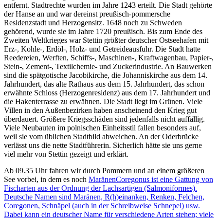
entfernt. Stadtrechte wurden im Jahre 1243 erteilt. Die Stadt gehörte
der Hanse an und war dereinst preußisch-pommersche
Residenzstadt und Herzogensitz. 1648 noch zu Schweden
gehörend, wurde sie im Jahre 1720 preußisch. Bis zum Ende des
Zweiten Weltkrieges war Stettin größter deutscher Ostseehafen mit
Erz-, Kohle-, Erdöl-, Holz- und Getreideausfuhr. Die Stadt hatte
Reedereien, Werften, Schiffs-, Maschinen-, Kraftwagenbau, Papier-,
Stein-, Zement-, Textilchemie- und Zuckerindustrie. An Bauwerken
sind die spätgotische Jacobikirche, die Johanniskirche aus dem 14.
Jahrhundert, das alte Rathaus aus dem 15. Jahrhundert, das schon
erwähnte Schloss (Herzogenresidenz) aus dem 17. Jahrhundert und
die Hakenterrasse zu erwähnen. Die Stadt liegt im Grünen. Viele
Villen in den Außenbezirken haben anscheinend den Krieg gut
überdauert. Größere Kriegsschäden sind jedenfalls nicht auffällig.
Viele Neubauten im polnischen Einheitsstil fallen besonders auf,
weil sie vom üblichen Stadtbild abweichen. An der Oderbrücke
verlässt uns die nette Stadtführerin. Sicherlich hätte sie uns gerne
viel mehr von Stettin gezeigt und erklärt.
Ab 09.35 Uhr fahren wir durch Pommern und an einem größeren
See vorbei, in dem es noch
Maränen
Coregonus ist eine Gattung von
Fischarten aus der Ordnung der Lachsartigen (Salmoniformes).
Deutsche Namen sind Maränen, R(h)einanken, Renken, Felchen,
Coregonen, Schnäpel (auch in der Schreibweise Schnepel) usw.
Dabei kann ein deutscher Name für verschiedene Arten stehen; viele