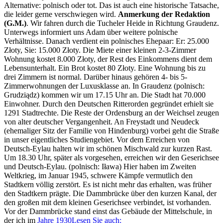
Alternative: polnisch oder tot. Das ist auch eine historische Tatsache,
die leider gerne verschwiegen wird.
Anmerkung der Redaktion
(G.M.)
. Wir fahren durch die Tucheler Heide in Richtung Graudenz.
Unterwegs informiert uns Adam über weitere polnische
Verhältnisse. Danach verdient ein polnisches Ehepaar: Er: 25.000
Złoty, Sie: 15.000 Złoty. Die Miete einer kleinen 2-3-Zimmer
Wohnung kostet 8.000 Złoty, der Rest des Einkommens dient dem
Lebensunterhalt. Ein Brot kostet 80 Złoty. Eine Wohnung bis zu
drei Zimmern ist normal. Darüber hinaus gehören 4- bis 5-
Zimmerwohnungen der Luxusklasse an. In Graudenz (polnisch:
Grudziądz) kommen wir um 17.15 Uhr an. Die Stadt hat 70.000
Einwohner. Durch den Deutschen Ritterorden gegründet erhielt sie
1291 Stadtrechte. Die Reste der Ordensburg an der Weichsel zeugen
von alter deutscher Vergangenheit. An Freystadt und Neudeck
(ehemaliger Sitz der Familie von Hindenburg) vorbei geht die Straße
in unser eigentliches Studiengebiet. Vor dem Erreichen von
Deutsch-Eylau halten wir im schönen Mischwald zur kurzen Rast.
Um 18.30 Uhr, später als vorgesehen, erreichen wir den Geserichsee
und Deutsch-Eylau. (polnisch: Iława) Hier haben im Zweiten
Weltkrieg, im Januar 1945, schwere Kämpfe vermutlich den
Stadtkern völlig zerstört. Es ist nicht mehr das erhalten, was früher
den Stadtkern prägte. Die Dammbrücke über den kurzen Kanal, der
den großen mit dem kleinen Geserichsee verbindet, ist vorhanden.
Vor der Dammbrücke stand einst das Gebäude der Mittelschule, in
der ich im
Jahre 1930
Lesen Sie auch: