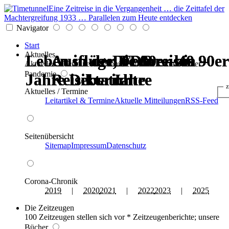
Eine Zeitreise in die Vergangenheit … die Zeittafel der
Machtergreifung 1933 … Parallelen zum Heute entdecken
Navigator
Start
Aktuelles
Leben in der DDR — 40
Leben in der DDR — 40
Ausflüge, Fernreisen –
Ausflüge, Fernreisen –
Die 80er bis 90er
Die 80er bis 90er
Aktuelles * Termine * Seitenüberblick * Chronik einer
Pandemie
Jahre Diktatur
Jahre Diktatur
Reiseberichte
Reiseberichte
Jahre
Jahre
z
Aktuelles / Termine
Leitartikel & Termine
Aktuelle Mitteilungen
RSS-Feed
Seitenübersicht
Sitemap
Impressum
Datenschutz
Corona-Chronik
2019
|
2020
2021
|
2022
2023
|
2025
Die Zeitzeugen
100 Zeitzeugen stellen sich vor * Zeitzeugenberichte; unsere
Bücher