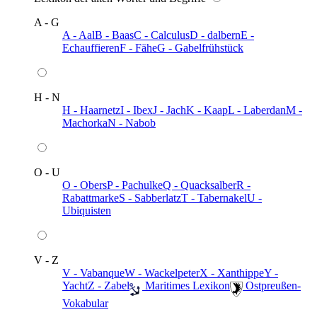
A - G
A - Aal
B - Baas
C - Calculus
D - dalbern
E -
Echauffieren
F - Fähe
G - Gabelfrühstück
H - N
H - Haarnetz
I - Ibex
J - Jach
K - Kaap
L - Laberdan
M -
Machorka
N - Nabob
O - U
O - Obers
P - Pachulke
Q - Quacksalber
R -
Rabattmarke
S - Sabberlatz
T - Tabernakel
U -
Ubiquisten
V - Z
V - Vabanque
W - Wackelpeter
X - Xanthippe
Y -
Yacht
Z - Zabel
️ Maritimes Lexikon
️ Ostpreußen-
Vokabular