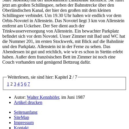
jetzt am großen Schillingsee, neben der Bahnstrecke über den
Oberländischen Kanal, der hier den großen mit dem kleinen
Schillingsee verbindet. Um 19.30 Uhr halten wir endlich vor dem
Orbis-Novotel in Allenstein. Das Novotel liegt 3 km von Allenstein
entfernt am Uckelsee. Der See dient auch der
Trinkwasserversorgung von Allenstein. Ein bewachter Parkplatz
befindet sich vor dem Novotel. Unser Zimmer mit Bad und WC hat
die Nummer 201, im ersten Stockwerk, mit Blick auf die Bahnlinie
und den Parkplatz. Allenstein ist in der Ferne zu sehen. Das
Abendessen ist gut und reichlich, wie wir es schon in Stettin erlebt
haben. Außer dem französischen Bett im Zimmer ist noch eine
Couch vorhanden und genügend Bettzeug dafür.
Weiterlesen, sie sind hier: Kapitel
2
/ 7
1
2
3
4
5
6
7
Autor:
Walter Kennhöfer
, im Juni 1987
Artikel drucken
Seitenanfang
SiteMap
Impressum
Kontakt