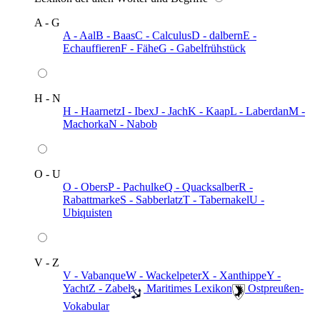
A - G
A - Aal
B - Baas
C - Calculus
D - dalbern
E -
Echauffieren
F - Fähe
G - Gabelfrühstück
H - N
H - Haarnetz
I - Ibex
J - Jach
K - Kaap
L - Laberdan
M -
Machorka
N - Nabob
O - U
O - Obers
P - Pachulke
Q - Quacksalber
R -
Rabattmarke
S - Sabberlatz
T - Tabernakel
U -
Ubiquisten
V - Z
V - Vabanque
W - Wackelpeter
X - Xanthippe
Y -
Yacht
Z - Zabel
️ Maritimes Lexikon
️ Ostpreußen-
Vokabular