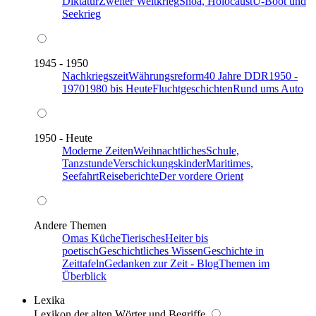
Diktatur
Zweiter Weltkrieg
Shoa, Holocaust
U-Boot und
Seekrieg
1945 - 1950
Nachkriegszeit
Währungsreform
40 Jahre DDR
1950 -
1970
1980 bis Heute
Fluchtgeschichten
Rund ums Auto
1950 - Heute
Moderne Zeiten
Weihnachtliches
Schule,
Tanzstunde
Verschickungskinder
Maritimes,
Seefahrt
Reiseberichte
Der vordere Orient
Andere Themen
Omas Küche
Tierisches
Heiter bis
poetisch
Geschichtliches Wissen
Geschichte in
Zeittafeln
Gedanken zur Zeit - Blog
Themen im
Überblick
Lexika
Lexikon der alten Wörter und Begriffe