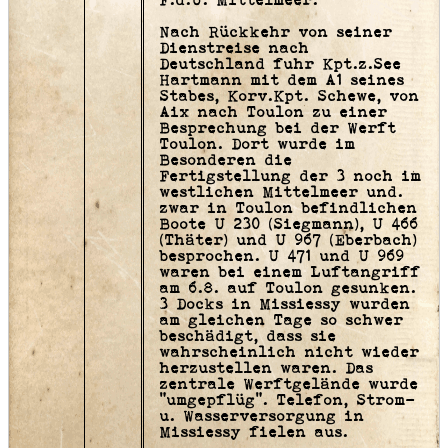
F.d.U. Mittelmeer.
Nach Rückkehr von seiner
Dienstreise nach
Deutschland fuhr Kpt.z.See
Hartmann mit dem A1 seines
Stabes, Korv.Kpt. Schewe, von
Aix nach Toulon zu einer
Besprechung bei der Werft
Toulon. Dort wurde im
Besonderen die
Fertigstellung der 3 noch im
westlichen Mittelmeer und.
zwar in Toulon befindlichen
Boote U 230 (Siegmann), U 466
(Thäter) und U 967 (Eberbach)
besprochen. U 471 und U 969
waren bei einem Luftangriff
am 6.8. auf Toulon gesunken.
3 Docks in Missiessy wurden
am gleichen Tage so schwer
beschädigt, dass sie
wahrscheinlich nicht wieder
herzustellen waren. Das
zentrale Werftgelände wurde
"umgepflüg". Telefon, Strom-
u. Wasserversorgung in
Missiessy fielen aus.