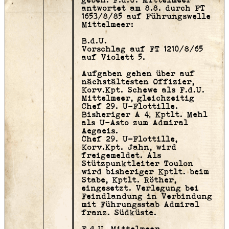
geben. F.d.U. Mittelmeer
antwortet am 8.8. durch FT
1653/8/85 auf Führungswelle
Mittelmeer:
B.d.U.
Vorschlag auf FT 1210/8/65
auf Violett 5.
Aufgaben gehen über auf
nächstältesten Offizier,
Korv.Kpt. Schewe als F.d.U.
Mittelmeer, gleichzeitig
Chef 29. U-Flottille.
Bisheriger A 4‚ Kptlt. Mehl
als U-Asto zum Admiral
Aegaeis.
Chef 29. U-Flottille,
Korv.Kpt. Jahn, wird
freigemeldet. Als
Stützpunktleiter Toulon
wird bisheriger Kptlt. beim
Stabe, Kptlt. Röther,
eingesetzt. Verlegung bei
Feindlandung in Verbindung
mit Führungsstab Admiral
franz. Südküste.