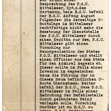
Auf Grund einer
Besprechung des F.d.U.
Mittelmeer, Kpt.z.See
Hartmann, beim B.d.U. befahl
der B.d.U. Anfang August
folgendes: Die derzeitige U-
Bootslage im Mittelmeer
rechtfertige nicht mehr die
Besetzung der Dienststelle
des F.d.U. Mittelmeer durch
einen Kapitän zur See, F.d.U.
Mittelmeer gibt einen
Vorschlag zur
Neuorganisation des Stabes
F.d.U. Mittelmeer und stellt
einen Offizier aus dem Stabe
für den Admiral Aegaeis ab.
Dieser sollte im Falle einer
Invasion im aegaeischen
Raum die Führung der in
diesem Raum befindlichen U-
Boote übernehmen. Weiter
befahl der B.d.U., dass F.d.U.
Mittelmeer im Falle einer
Bedrohung der Befehlsstelle
durch gelandeten Feind
verlegen solle. Vorschlag
darüber ist an B.d.U. zu