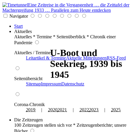
Eine Zeitreise in die Vergangenheit … die Zeittafel der
Machtergreifung 1933 … Parallelen zum Heute entdecken
Navigator
Start
Aktuelles
Aktuelles * Termine * Seitenüberblick * Chronik einer
Pandemie
U-Boot und
Aktuelles / Termine
Leitartikel & Termine
Aktuelle Mitteilungen
RSS-Feed
Seekrieg, 1939 bis
1945
Seitenübersicht
Sitemap
Impressum
Datenschutz
Corona-Chronik
2019
|
2020
2021
|
2022
2023
|
2025
Die Zeitzeugen
100 Zeitzeugen stellen sich vor * Zeitzeugenberichte; unsere
Bücher