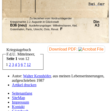
Bei der
Zu beziehen vom Vordrucklagerder
Din
Kriegsmarine J.J. Augustin in Glückstadt
B36 (neu)
A3
Auslieferungslager: Wilhelmshaven, Kiel,
F
Gotenhafen, Paris, Utrecht, Oslo, Reval.
Download PDF:
Kriegstagebuch
F.d.U. Mittelmeer,
Seite 1
von 12
1
2
3
4
5
6
7
12
Autor:
Walter Kennhöfer
, aus meinen Lebenserinnerungen,
aufgeschrieben 1987
Artikel drucken
Seitenanfang
SiteMap
Impressum
Kontakt