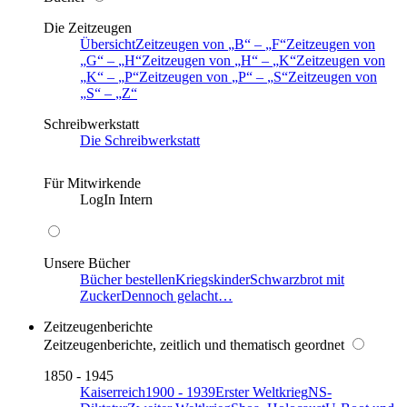
Die Zeitzeugen
Übersicht
Zeitzeugen von
B
–
F
Zeitzeugen von
G
–
H
Zeitzeugen von
H
–
K
Zeitzeugen von
K
–
P
Zeitzeugen von
P
–
S
Zeitzeugen von
S
–
Z
Schreibwerkstatt
Die Schreibwerkstatt
Für Mitwirkende
LogIn Intern
Unsere Bücher
Bücher bestellen
Kriegskinder
Schwarzbrot mit
Zucker
Dennoch gelacht…
Zeitzeugenberichte
Zeitzeugenberichte, zeitlich und thematisch geordnet
1850 - 1945
Kaiserreich
1900 - 1939
Erster Weltkrieg
NS-