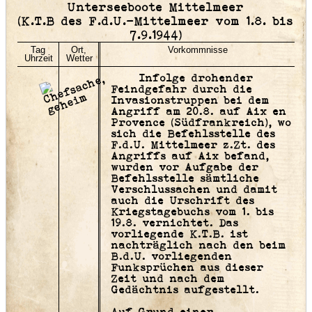
Unterseeboote Mittelmeer
(K.T.B des F.d.U.-Mittelmeer vom 1.8. bis
7.9.1944)
Tag
Ort,
Vorkommnisse
Uhrzeit
Wetter
Infolge drohender
Feindgefahr durch die
Invasionstruppen bei dem
Angriff am 20.8. auf Aix en
Provence (Südfrankreich), wo
sich die Befehlsstelle des
F.d.U. Mittelmeer z.Zt. des
Angriffs auf Aix befand,
wurden vor Aufgabe der
Befehlsstelle sämtliche
Verschlussachen und damit
auch die Urschrift des
Kriegstagebuchs vom 1. bis
19.8. vernichtet. Das
vorliegende K.T.B. ist
nachträglich nach den beim
B.d.U. vorliegenden
Funksprüchen aus dieser
Zeit und nach dem
Gedächtnis aufgestellt.