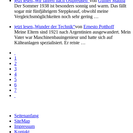
jetzt lesen
Wir fahren nach Ostpreußen
von
Günter Matiba
Der Sommer 1938 ist besonders sonnig und warm. Das fällt
sogar mir fünfjährigem Steppkeauf, obwohl meine
Vergleichsmöglichkeiten noch sehr gering …
jetzt lesen
Wunder der Technik
von
Ernesto Potthoff
Meine Eltern sind 1921 nach Argentinien ausgewandert. Mein
Vater war Maschinenbauingenieur und hatte sich auf
Kälteanlagen spezialisiert. Er reiste …
1
2
3
4
5
6
7
Seitenanfang
SiteMap
Impressum
Kontakt