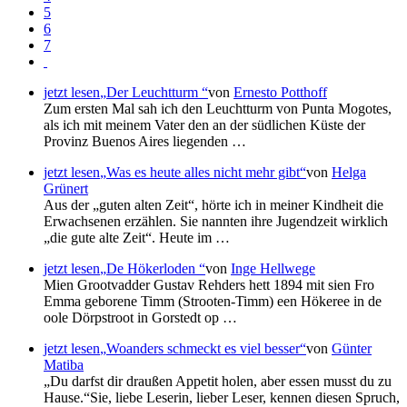
5
6
7
jetzt lesen
Der Leuchtturm
von
Ernesto Potthoff
Zum ersten Mal sah ich den Leuchtturm von Punta Mogotes,
als ich mit meinem Vater den an der südlichen Küste der
Provinz Buenos Aires liegenden …
jetzt lesen
Was es heute alles nicht mehr gibt
von
Helga
Grünert
Aus der
guten alten Zeit
, hörte ich in meiner Kindheit die
Erwachsenen erzählen. Sie nannten ihre Jugendzeit wirklich
die gute alte Zeit
. Heute im …
jetzt lesen
De Hökerloden
von
Inge Hellwege
Mien Grootvadder Gustav Rehders hett 1894 mit sien Fro
Emma geborene Timm (Strooten-Timm) een Hökeree in de
oole Dörpstroot in Gorstedt op …
jetzt lesen
Woanders schmeckt es viel besser
von
Günter
Matiba
Du darfst dir draußen Appetit holen, aber essen musst du zu
Hause.
Sie, liebe Leserin, lieber Leser, kennen diesen Spruch,