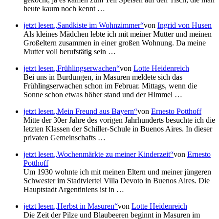
heute kaum noch kennt …
jetzt lesen
Sandkiste im Wohnzimmer
von
Ingrid von Husen
Als kleines Mädchen lebte ich mit meiner Mutter und meinen
Großeltern zusammen in einer großen Wohnung. Da meine
Mutter voll berufstätig sein …
jetzt lesen
Frühlingserwachen
von
Lotte Heidenreich
Bei uns in Burdungen, in Masuren meldete sich das
Frühlingserwachen schon im Februar. Mittags, wenn die
Sonne schon etwas höher stand und der Himmel …
jetzt lesen
Mein Freund aus Bayern
von
Ernesto Potthoff
Mitte der 30er Jahre des vorigen Jahrhunderts besuchte ich die
letzten Klassen der Schiller-Schule in Buenos Aires. In dieser
privaten Gemeinschafts …
jetzt lesen
Wochenmärkte zu meiner Kinderzeit
von
Ernesto
Potthoff
Um 1930 wohnte ich mit meinen Eltern und meiner jüngeren
Schwester im Stadtviertel Villa Devoto in Buenos Aires. Die
Hauptstadt Argentiniens ist in …
jetzt lesen
Herbst in Masuren
von
Lotte Heidenreich
Die Zeit der Pilze und Blaubeeren beginnt in Masuren im