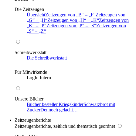
Die Zeitzeugen
Übersicht
Zeitzeugen von
B
–
F
Zeitzeugen von
G
–
H
Zeitzeugen von
H
–
K
Zeitzeugen von
K
–
P
Zeitzeugen von
P
–
S
Zeitzeugen von
S
–
Z
Schreibwerkstatt
Die Schreibwerkstatt
Für Mitwirkende
LogIn Intern
Unsere Bücher
Bücher bestellen
Kriegskinder
Schwarzbrot mit
Zucker
Dennoch gelacht…
Zeitzeugenberichte
Zeitzeugenberichte, zeitlich und thematisch geordnet