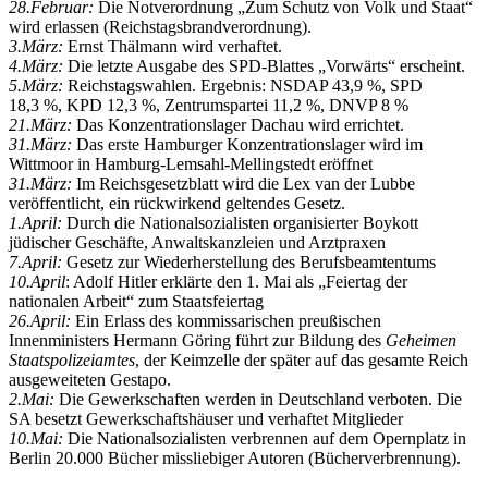
28.Februar:
Die Notverordnung
Zum Schutz von Volk und Staat
wird erlassen (Reichstagsbrandverordnung).
3.März:
Ernst Thälmann wird verhaftet.
4.März:
Die letzte Ausgabe des SPD-Blattes
Vorwärts
erscheint.
5.März:
Reichstagswahlen. Ergebnis: NSDAP 43,9 %, SPD
18,3 %, KPD 12,3 %, Zentrumspartei 11,2 %, DNVP 8 %
21.März:
Das Konzentrationslager Dachau wird errichtet.
31.März:
Das erste Hamburger Konzentrationslager wird im
Wittmoor in Hamburg-Lemsahl-Mellingstedt eröffnet
31.März:
Im Reichsgesetzblatt wird die Lex van der Lubbe
veröffentlicht, ein rückwirkend geltendes Gesetz.
1.April:
Durch die Nationalsozialisten organisierter Boykott
jüdischer Geschäfte, Anwaltskanzleien und Arztpraxen
7.April:
Gesetz zur Wiederherstellung des Berufsbeamtentums
10.April
: Adolf Hitler erklärte den 1. Mai als
Feiertag der
nationalen Arbeit
zum Staatsfeiertag
26.April:
Ein Erlass des kommissarischen preußischen
Innenministers Hermann Göring führt zur Bildung des
Geheimen
Staatspolizeiamtes
, der Keimzelle der später auf das gesamte Reich
ausgeweiteten Gestapo.
2.Mai:
Die Gewerkschaften werden in Deutschland verboten. Die
SA besetzt Gewerkschaftshäuser und verhaftet Mitglieder
10.Mai:
Die Nationalsozialisten verbrennen auf dem Opernplatz in
Berlin 20.000 Bücher missliebiger Autoren (Bücherverbrennung).