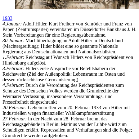
1933
4.Januar:
Adolf Hitler, Kurt Freiherr von Schröder und Franz von
Papen (Zentrumspartei) vereinbaren im Düsseldorfer Bankhaus J. H.
Stein Vorbereitungen für eine Regierungsübernahme.
30.Januar:
Machtübertragung an Adolf Hitler in Deutschland
(Machtergreifung); Hitler bildet eine so genannte Nationale
Regierung aus Deutschnationalen und Nationalsozialisten.
1.Februar:
Reichstag auf Wunsch Hitlers von Reichspräsident von
Hindenburg aufgelöst.
3.Februar:
Hitlers erste Ansprache vor Befehlshabern der
Reichswehr (Ziel der Außenpolitik: Lebensraum im Osten und
dessen rücksichtslose Germanisierung)
4.Februar:
Durch die Verordnung des Reichspräsidenten zum
Schutze des Deutschen Volkes werden die Grundrechte der
Weimarer Verfassung, insbesondere Versammlungs- und
Pressefreiheit eingeschränkt
20.Februar:
Geheimtreffen vom 20. Februar 1933 von Hitler mit
Industriellen wegen finanzieller Wahlkampfunterstützung
27.Februar:
In der Nacht zum 28. Februar brennt das
Reichstagsgebäude in Berlin: Marinus van der Lubbe wird zum
Schuldigen erklärt. Repressalien und Verhaftungen sind die Folge;
Grundrechte werden aufgehoben.