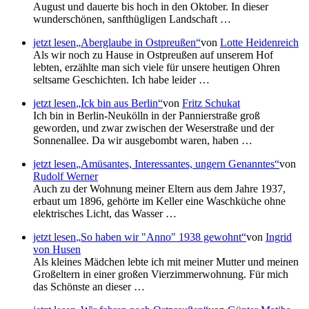
August und dauerte bis hoch in den Oktober. In dieser
wunderschönen, sanfthügligen Landschaft …
jetzt lesen
Aberglaube in Ostpreußen
von
Lotte Heidenreich
Als wir noch zu Hause in Ostpreußen auf unserem Hof
lebten, erzählte man sich viele für unsere heutigen Ohren
seltsame Geschichten. Ich habe leider …
jetzt lesen
Ick bin aus Berlin
von
Fritz Schukat
Ich bin in Berlin-Neukölln in der Pannierstraße groß
geworden, und zwar zwischen der Weserstraße und der
Sonnenallee. Da wir ausgebombt waren, haben …
jetzt lesen
Amüsantes, Interessantes, ungern Genanntes
von
Rudolf Werner
Auch zu der Wohnung meiner Eltern aus dem Jahre 1937,
erbaut um 1896, gehörte im Keller eine Waschküche ohne
elektrisches Licht, das Wasser …
jetzt lesen
So haben wir "Anno" 1938 gewohnt
von
Ingrid
von Husen
Als kleines Mädchen lebte ich mit meiner Mutter und meinen
Großeltern in einer großen Vierzimmerwohnung. Für mich
das Schönste an dieser …