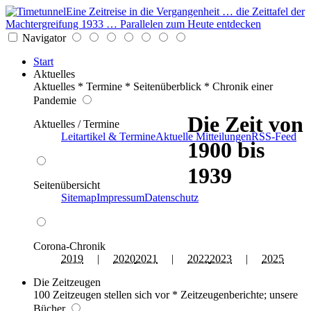
Eine Zeitreise in die Vergangenheit … die Zeittafel der
Machtergreifung 1933 … Parallelen zum Heute entdecken
Navigator
Start
Aktuelles
Aktuelles * Termine * Seitenüberblick * Chronik einer
Pandemie
Die Zeit von
Aktuelles / Termine
Leitartikel & Termine
Aktuelle Mitteilungen
RSS-Feed
1900 bis
1939
Seitenübersicht
Sitemap
Impressum
Datenschutz
Corona-Chronik
2019
|
2020
2021
|
2022
2023
|
2025
Die Zeitzeugen
100 Zeitzeugen stellen sich vor * Zeitzeugenberichte; unsere
Bücher