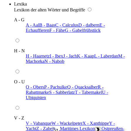
Lexika
Lexikon der alten Wörter und Begriffe
A - G
A - Aal
B - Baas
C - Calculus
D - dalbern
E -
Echauffieren
F - Fähe
G - Gabelfrühstück
H - N
H - Haarnetz
I - Ibex
J - Jach
K - Kaap
L - Laberdan
M -
Machorka
N - Nabob
O - U
O - Obers
P - Pachulke
Q - Quacksalber
R -
Rabattmarke
S - Sabberlatz
T - Tabernakel
U -
Ubiquisten
V - Z
V - Vabanque
W - Wackelpeter
X - Xanthippe
Y -
Yacht
Z - Zabel
️ Maritimes Lexikon
️ Ostpreußen-