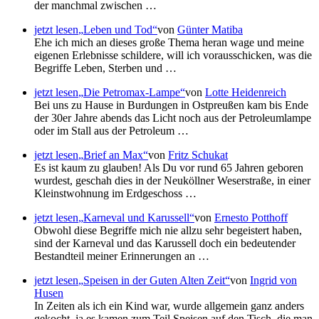
der manchmal zwischen …
jetzt lesen
Leben und Tod
von
Günter Matiba
Ehe ich mich an dieses große Thema heran wage und meine
eigenen Erlebnisse schildere, will ich vorausschicken, was die
Begriffe Leben, Sterben und …
jetzt lesen
Die Petromax-Lampe
von
Lotte Heidenreich
Bei uns zu Hause in Burdungen in Ostpreußen kam bis Ende
der 30er Jahre abends das Licht noch aus der Petroleumlampe
oder im Stall aus der Petroleum …
jetzt lesen
Brief an Max
von
Fritz Schukat
Es ist kaum zu glauben! Als Du vor rund 65 Jahren geboren
wurdest, geschah dies in der Neuköllner Weserstraße, in einer
Kleinstwohnung im Erdgeschoss …
jetzt lesen
Karneval und Karussell
von
Ernesto Potthoff
Obwohl diese Begriffe mich nie allzu sehr begeistert haben,
sind der Karneval und das Karussell doch ein bedeutender
Bestandteil meiner Erinnerungen an …
jetzt lesen
Speisen in der Guten Alten Zeit
von
Ingrid von
Husen
In Zeiten als ich ein Kind war, wurde allgemein ganz anders
gekocht, ja es kamen zum Teil Speisen auf den Tisch, die man