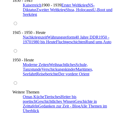
1850 - 1945
Kaiserreich
1900 - 1939
Erster Weltkrieg
NS-
Diktatur
Zweiter Weltkrieg
Shoa, Holocaust
U-Boot und
Seekrieg
1945 - 1950 - Heute
Nachkriegszeit
Währungsreform
40 Jahre DDR
1950 -
1970
1980 bis Heute
Fluchtgeschichten
Rund ums Auto
1950 - Heute
Moderne Zeiten
Weihnachtliches
Schule,
Tanzstunde
Verschickungskinder
Maritimes,
Seefahrt
Reiseberichte
Der vordere Orient
Weitere Themen
Omas Küche
Tierisches
Heiter bis
poetisch
Geschichtliches Wissen
Geschichte in
Zeittafeln
Gedanken zur Zeit - Blog
Alle Themen im
Überblick