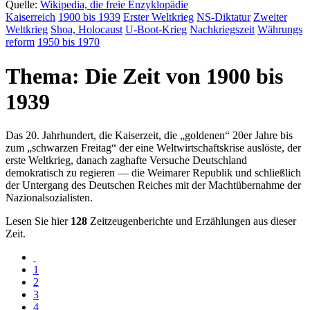
Quelle:
Wikipedia, die freie Enzyklopädie
Kaiser
reich
1900 bis 1939
Erster Weltkrieg
NS-Diktatur
Zweiter
Weltkrieg
Shoa, Holocaust
U-Boot-Krieg
Nachkriegs
zeit
Währungs
reform
1950 bis 1970
Thema: Die Zeit von 1900 bis
1939
Das 20. Jahrhundert, die Kaiserzeit, die
goldenen
20er Jahre bis
zum
schwarzen Freitag
der eine Weltwirtschaftskrise auslöste, der
erste Weltkrieg, danach zaghafte Versuche Deutschland
demokratisch zu regieren — die Weimarer Republik und schließlich
der Untergang des Deutschen Reiches mit der Machtübernahme der
Nazionalsozialisten.
Lesen Sie hier
128
Zeitzeugenberichte und Erzählungen aus dieser
Zeit.
1
2
3
4