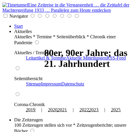
Eine Zeitreise in die Vergangenheit … die Zeittafel der
Machtergreifung 1933 … Parallelen zum Heute entdecken
Navigator
Start
Aktuelles
Aktuelles * Termine * Seitenüberblick * Chronik einer
Pandemie
80er, 90er Jahre; das
Aktuelles / Termine
Leitartikel & Termine
Aktuelle Mitteilungen
RSS-Feed
21. Jahrhundert
Seitenübersicht
Sitemap
Impressum
Datenschutz
Corona-Chronik
2019
|
2020
2021
|
2022
2023
|
2025
Die Zeitzeugen
100 Zeitzeugen stellen sich vor * Zeitzeugenberichte; unsere
Bücher