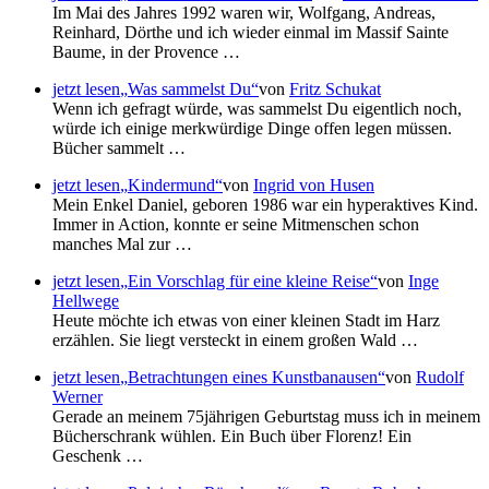
Im Mai des Jahres 1992 waren wir, Wolfgang, Andreas,
Reinhard, Dörthe und ich wieder einmal im Massif Sainte
Baume, in der Provence …
jetzt lesen
Was sammelst Du
von
Fritz Schukat
Wenn ich gefragt würde, was sammelst Du eigentlich noch,
würde ich einige merkwürdige Dinge offen legen müssen.
Bücher sammelt …
jetzt lesen
Kindermund
von
Ingrid von Husen
Mein Enkel Daniel, geboren 1986 war ein hyperaktives Kind.
Immer in Action, konnte er seine Mitmenschen schon
manches Mal zur …
jetzt lesen
Ein Vorschlag für eine kleine Reise
von
Inge
Hellwege
Heute möchte ich etwas von einer kleinen Stadt im Harz
erzählen. Sie liegt versteckt in einem großen Wald …
jetzt lesen
Betrachtungen eines Kunstbanausen
von
Rudolf
Werner
Gerade an meinem 75jährigen Geburtstag muss ich in meinem
Bücherschrank wühlen. Ein Buch über Florenz! Ein
Geschenk …