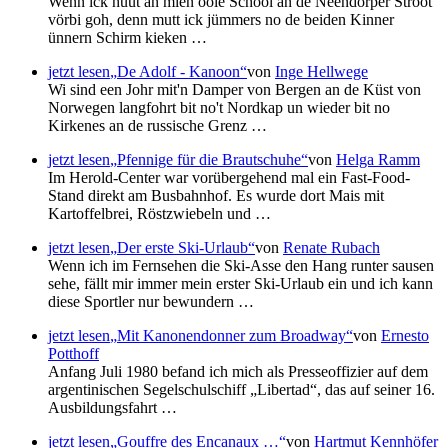
Wenn ick hüüt an mien oole School an de Neendörper Stroot
vörbi goh, denn mutt ick jümmers no de beiden Kinner
ünnern Schirm kieken …
jetzt lesen
De Adolf - Kanoon
von
Inge Hellwege
Wi sind een Johr mit'n Damper von Bergen an de Küst von
Norwegen langfohrt bit no't Nordkap un wieder bit no
Kirkenes an de russische Grenz …
jetzt lesen
Pfennige für die Brautschuhe
von
Helga Ramm
Im Herold-Center war vorübergehend mal ein Fast-Food-
Stand direkt am Busbahnhof. Es wurde dort Mais mit
Kartoffelbrei, Röstzwiebeln und …
jetzt lesen
Der erste Ski-Urlaub
von
Renate Rubach
Wenn ich im Fernsehen die Ski-Asse den Hang runter sausen
sehe, fällt mir immer mein erster Ski-Urlaub ein und ich kann
diese Sportler nur bewundern …
jetzt lesen
Mit Kanonendonner zum Broadway
von
Ernesto
Potthoff
Anfang Juli 1980 befand ich mich als Presseoffizier auf dem
argentinischen Segelschulschiff
Libertad
, das auf seiner 16.
Ausbildungsfahrt …
jetzt lesen
Gouffre des Encanaux …
von
Hartmut Kennhöfer