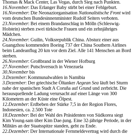
Thomas & Mack Center, Las Vegas, durch Sieg nach Punkten.
16.November
: Das Erlanger Baby stirbt bei einer Fehlgeburt.
16.November
: Die Neonaziorganisation
Nationalistische Front
wird
vom deutschen Bundesinnenminister Rudolf Seiters verboten.
23.November
: Bei einem Brandanschlag in Mölln (Schleswig-
Holstein) sterben zwei türkische Frauen und ein zehnjähriges
Mädchen.
24.November
: Guilin, Volksrepublik China. Absturz einer aus
Guangzhou kommenden Boeing 737 der China Southern Airlines
beim Landeanflug 20 km vor dem Ziel. Alle 141 Menschen an Bord
sterben.
26.November
: Großbrand in der Wiener Hofburg
27.November
: Putschversuch in Venezuela
30.November
bis
3.Dezember
: Kommunalwahlen in Namibia
3.Dezember
: Der griechische Öltanker
Aegean Sea
läuft bei Sturm
nahe der spanischen Stadt A Coruña auf Grund und zerbricht. Die
herausquellende Ladung verursacht auf einer Länge von 300
Kilometern an der Küste eine Ölpest.
12.Dezember
: Erdbeben der Stärke 7,5 in der Region Flores,
Indonesien, ca. 2.500 Tote
18.Dezember
: Bei der Wahl des Präsidenten von Südkorea siegt
Kim Young-sam über Kim Dae-jung. Eine 32-jährige Periode, in der
Militärs an der Staatsspitze standen, geht zu Ende.
22.Dezember
: Der Internationale Fernmelde­vertrag wird durch die