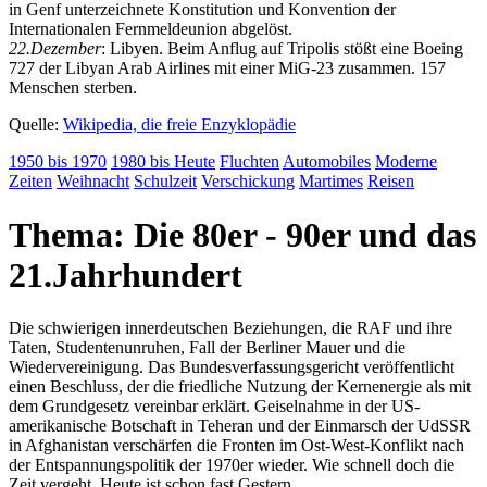
in Genf unterzeichnete Konstitution und Konvention der
Internationalen Fernmeldeunion abgelöst.
22.Dezember
: Libyen. Beim Anflug auf Tripolis stößt eine Boeing
727 der Libyan Arab Airlines mit einer MiG-23 zusammen. 157
Menschen sterben.
Quelle:
Wikipedia, die freie Enzyklopädie
1950 bis 1970
1980 bis Heute
Fluchten
Automobiles
Moderne
Zeiten
Weihnacht
Schulzeit
Verschickung
Martimes
Reisen
Thema: Die 80er - 90er und das
21.Jahrhundert
Die schwierigen innerdeutschen Beziehungen, die RAF und ihre
Taten, Studentenunruhen, Fall der Berliner Mauer und die
Wiedervereinigung. Das Bundesverfassungsgericht veröffentlicht
einen Beschluss, der die friedliche Nutzung der Kernenergie als mit
dem Grundgesetz vereinbar erklärt. Geiselnahme in der US-
amerikanische Botschaft in Teheran und der Einmarsch der UdSSR
in Afghanistan verschärfen die Fronten im Ost-West-Konflikt nach
der Entspannungspolitik der 1970er wieder. Wie schnell doch die
Zeit vergeht, Heute ist schon fast Gestern …