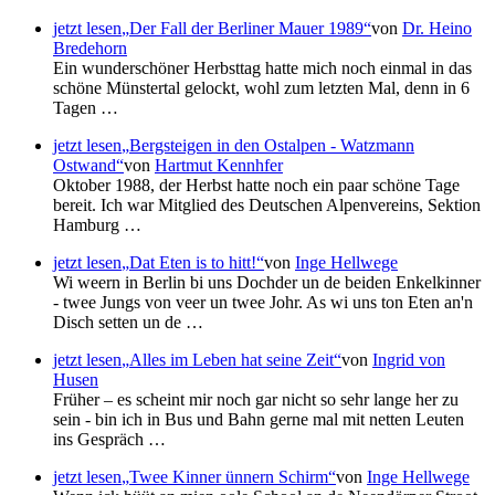
jetzt lesen
Der Fall der Berliner Mauer 1989
von
Dr. Heino
Bredehorn
Ein wunderschöner Herbsttag hatte mich noch einmal in das
schöne Münstertal gelockt, wohl zum letzten Mal, denn in 6
Tagen …
jetzt lesen
Bergsteigen in den Ostalpen - Watzmann
Ostwand
von
Hartmut Kennhfer
Oktober 1988, der Herbst hatte noch ein paar schöne Tage
bereit. Ich war Mitglied des Deutschen Alpenvereins, Sektion
Hamburg …
jetzt lesen
Dat Eten is to hitt!
von
Inge Hellwege
Wi weern in Berlin bi uns Dochder un de beiden Enkelkinner
- twee Jungs von veer un twee Johr. As wi uns ton Eten an'n
Disch setten un de …
jetzt lesen
Alles im Leben hat seine Zeit
von
Ingrid von
Husen
Früher – es scheint mir noch gar nicht so sehr lange her zu
sein - bin ich in Bus und Bahn gerne mal mit netten Leuten
ins Gespräch …
jetzt lesen
Twee Kinner ünnern Schirm
von
Inge Hellwege