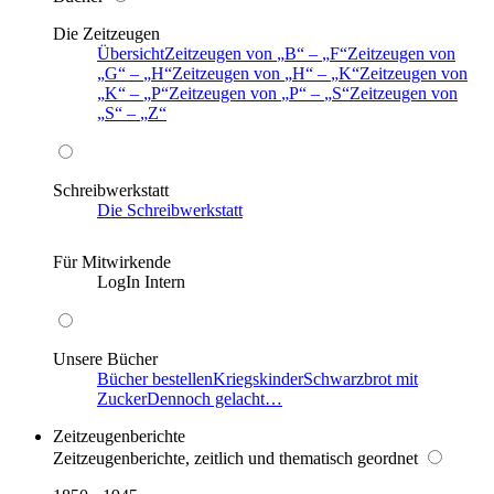
Die Zeitzeugen
Übersicht
Zeitzeugen von
B
–
F
Zeitzeugen von
G
–
H
Zeitzeugen von
H
–
K
Zeitzeugen von
K
–
P
Zeitzeugen von
P
–
S
Zeitzeugen von
S
–
Z
Schreibwerkstatt
Die Schreibwerkstatt
Für Mitwirkende
LogIn Intern
Unsere Bücher
Bücher bestellen
Kriegskinder
Schwarzbrot mit
Zucker
Dennoch gelacht…
Zeitzeugenberichte
Zeitzeugenberichte, zeitlich und thematisch geordnet