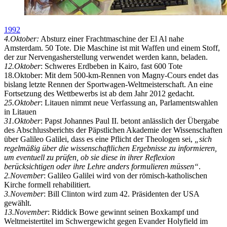
1992
4.Oktober:
Absturz einer Frachtmaschine der El Al nahe
Amsterdam. 50 Tote. Die Maschine ist mit Waffen und einem Stoff,
der zur Nervengasherstellung verwendet werden kann, beladen.
12.Oktober
: Schweres Erdbeben in Kairo, fast 600 Tote
18.Oktober: Mit dem 500-km-Rennen von Magny-Cours endet das
bislang letzte Rennen der Sportwagen-Weltmeisterschaft. An eine
Fortsetzung des Wettbewerbs ist ab dem Jahr 2012 gedacht.
25.Oktober
: Litauen nimmt neue Verfassung an, Parlamentswahlen
in Litauen
31.Oktober
: Papst Johannes Paul II. betont anlässlich der Übergabe
des Abschlussberichts der Päpstlichen Akademie der Wissenschaften
über Galileo Galilei, dass es eine Pflicht der Theologen sei,
sich
regelmäßig über die wissenschaftlichen Ergebnisse zu informieren,
um eventuell zu prüfen, ob sie diese in ihrer Reflexion
berücksichtigen oder ihre Lehre anders formulieren müssen
.
2.November
: Galileo Galilei wird von der römisch-katholischen
Kirche formell rehabilitiert.
3.November
: Bill Clinton wird zum 42. Präsidenten der USA
gewählt.
13.November
: Riddick Bowe gewinnt seinen Boxkampf und
Weltmeistertitel im Schwergewicht gegen Evander Holyfield im