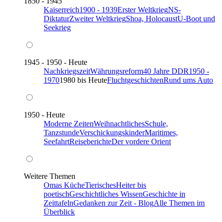
1850 - 1945
Kaiserreich
1900 - 1939
Erster Weltkrieg
NS-
Diktatur
Zweiter Weltkrieg
Shoa, Holocaust
U-Boot und
Seekrieg
1945 - 1950 - Heute
Nachkriegszeit
Währungsreform
40 Jahre DDR
1950 -
1970
1980 bis Heute
Fluchtgeschichten
Rund ums Auto
1950 - Heute
Moderne Zeiten
Weihnachtliches
Schule,
Tanzstunde
Verschickungskinder
Maritimes,
Seefahrt
Reiseberichte
Der vordere Orient
Weitere Themen
Omas Küche
Tierisches
Heiter bis
poetisch
Geschichtliches Wissen
Geschichte in
Zeittafeln
Gedanken zur Zeit - Blog
Alle Themen im
Überblick