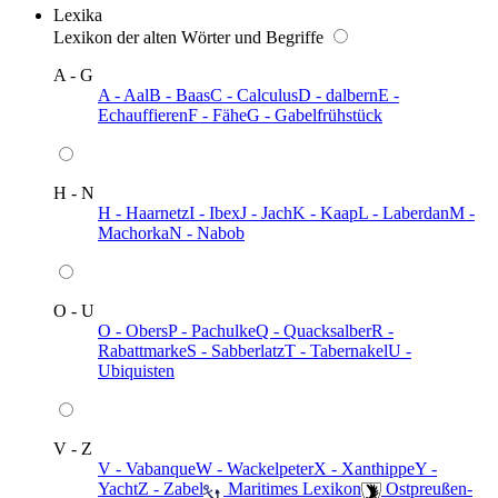
Lexika
Lexikon der alten Wörter und Begriffe
A - G
A - Aal
B - Baas
C - Calculus
D - dalbern
E -
Echauffieren
F - Fähe
G - Gabelfrühstück
H - N
H - Haarnetz
I - Ibex
J - Jach
K - Kaap
L - Laberdan
M -
Machorka
N - Nabob
O - U
O - Obers
P - Pachulke
Q - Quacksalber
R -
Rabattmarke
S - Sabberlatz
T - Tabernakel
U -
Ubiquisten
V - Z
V - Vabanque
W - Wackelpeter
X - Xanthippe
Y -
Yacht
Z - Zabel
️ Maritimes Lexikon
️ Ostpreußen-