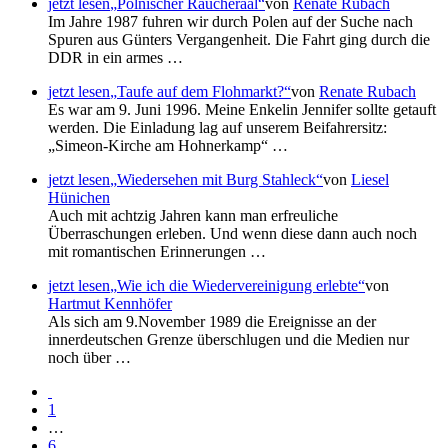
jetzt lesen
Polnischer Räucheraal
von
Renate Rubach
Im Jahre 1987 fuhren wir durch Polen auf der Suche nach
Spuren aus Günters Vergangenheit. Die Fahrt ging durch die
DDR in ein armes …
jetzt lesen
Taufe auf dem Flohmarkt?
von
Renate Rubach
Es war am 9. Juni 1996. Meine Enkelin Jennifer sollte getauft
werden. Die Einladung lag auf unserem Beifahrersitz:
Simeon-Kirche am Hohnerkamp
…
jetzt lesen
Wiedersehen mit Burg Stahleck
von
Liesel
Hünichen
Auch mit achtzig Jahren kann man erfreuliche
Überraschungen erleben. Und wenn diese dann auch noch
mit romantischen Erinnerungen …
jetzt lesen
Wie ich die Wiedervereinigung erlebte
von
Hartmut Kennhöfer
Als sich am 9.November 1989 die Ereignisse an der
innerdeutschen Grenze überschlugen und die Medien nur
noch über …
1
…
6