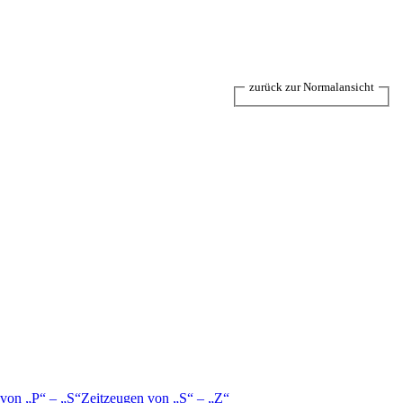
zurück zur Normalansicht
 von
P
–
S
Zeitzeugen von
S
–
Z