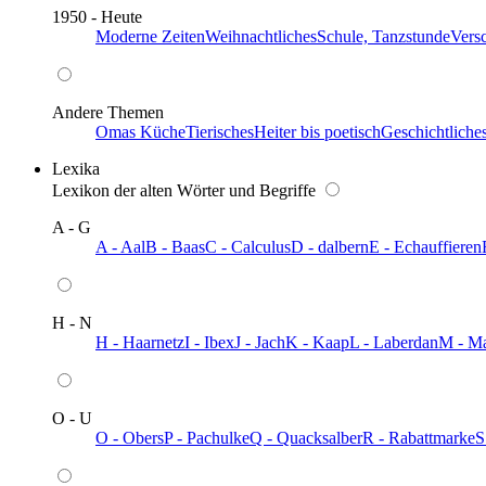
1950 - Heute
Moderne Zeiten
Weihnachtliches
Schule, Tanzstunde
Vers
Andere Themen
Omas Küche
Tierisches
Heiter bis poetisch
Geschichtliche
Lexika
Lexikon der alten Wörter und Begriffe
A - G
A - Aal
B - Baas
C - Calculus
D - dalbern
E - Echauffieren
H - N
H - Haarnetz
I - Ibex
J - Jach
K - Kaap
L - Laberdan
M - M
O - U
O - Obers
P - Pachulke
Q - Quacksalber
R - Rabattmarke
S