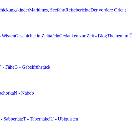
chickungskinder
Maritimes, Seefahrt
Reiseberichte
Der vordere Orient
s Wissen
Geschichte in Zeittafeln
Gedanken zur Zeit - Blog
Themen im Ü
F - Fähe
G - Gabelfrühstück
achorka
N - Nabob
 - Sabberlatz
T - Tabernakel
U - Ubiquisten