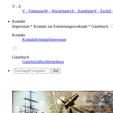
V - Z
V - Vabanque
W - Wackelpeter
X - Xanthippe
Y - Yacht
Z 
Kontakt
Impressum * Kontakt zur Erinnerungswerkstatt * Gästebuch
Kontakt
Kontaktformular
Impressum
Gästebuch
Gästebuch
Buchbestellung