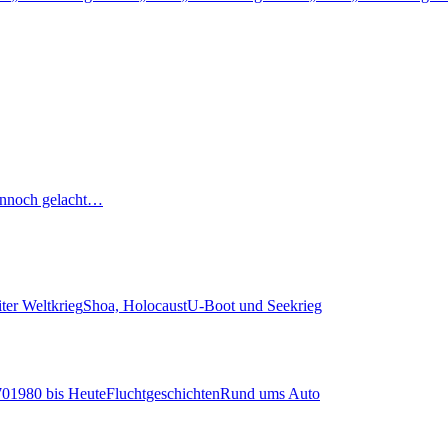
nnoch gelacht…
ter Weltkrieg
Shoa, Holocaust
U-Boot und Seekrieg
70
1980 bis Heute
Fluchtgeschichten
Rund ums Auto