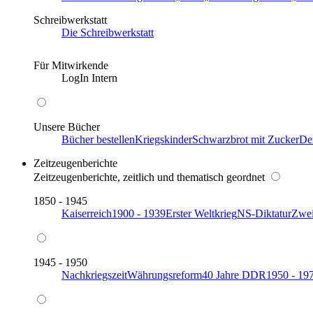
Schreibwerkstatt
Die Schreibwerkstatt
Für Mitwirkende
LogIn Intern
Unsere Bücher
Bücher bestellen
Kriegskinder
Schwarzbrot mit Zucker
De
Zeitzeugenberichte
Zeitzeugenberichte, zeitlich und thematisch geordnet
1850 - 1945
Kaiserreich
1900 - 1939
Erster Weltkrieg
NS-Diktatur
Zwei
1945 - 1950
Nachkriegszeit
Währungsreform
40 Jahre DDR
1950 - 19