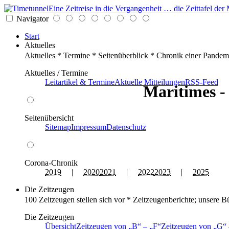
Eine Zeitreise in die Vergangenheit … die Zeittafel d
Navigator
Start
Aktuelles
Aktuelles * Termine * Seitenüberblick * Chronik einer Pandem
Aktuelles / Termine
Leitartikel & Termine
Aktuelle Mitteilungen
RSS-Feed
Maritimes - 
Seitenübersicht
Sitemap
Impressum
Datenschutz
Corona-Chronik
2019
|
2020
2021
|
2022
2023
|
2025
Die Zeitzeugen
100 Zeitzeugen stellen sich vor * Zeitzeugenberichte; unsere B
Die Zeitzeugen
Übersicht
Zeitzeugen von
B
–
F
Zeitzeugen von
G