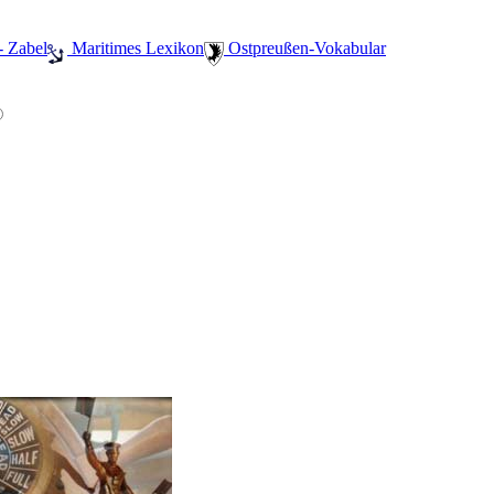
- Zabel
️ Maritimes Lexikon
️ Ostpreußen-Vokabular