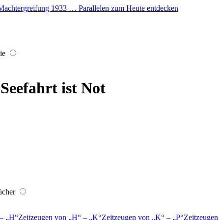
er Machtergreifung 1933 … Parallelen zum Heute entdecken
ie
Seefahrt ist Not
ücher
–
H
Zeitzeugen von
H
–
K
Zeitzeugen von
K
–
P
Zeitzeugen