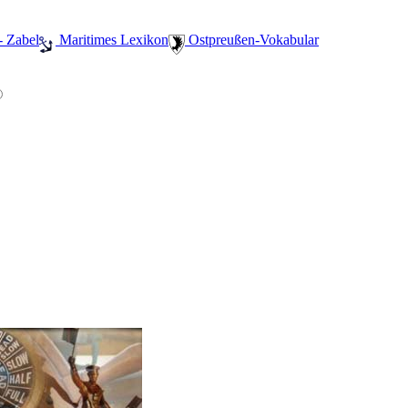
- Zabel
️ Maritimes Lexikon
️ Ostpreußen-Vokabular