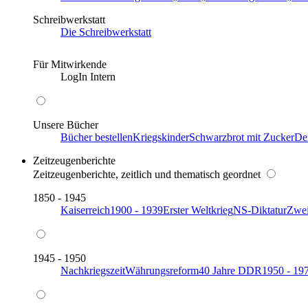
Schreibwerkstatt
Die Schreibwerkstatt
Für Mitwirkende
LogIn Intern
Unsere Bücher
Bücher bestellen
Kriegskinder
Schwarzbrot mit Zucker
De
Zeitzeugenberichte
Zeitzeugenberichte, zeitlich und thematisch geordnet
1850 - 1945
Kaiserreich
1900 - 1939
Erster Weltkrieg
NS-Diktatur
Zwei
1945 - 1950
Nachkriegszeit
Währungsreform
40 Jahre DDR
1950 - 19