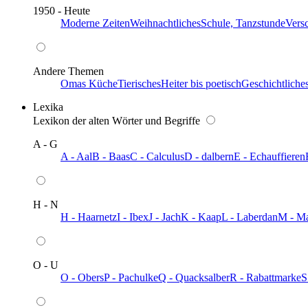
1950 - Heute
Moderne Zeiten
Weihnachtliches
Schule, Tanzstunde
Vers
Andere Themen
Omas Küche
Tierisches
Heiter bis poetisch
Geschichtliche
Lexika
Lexikon der alten Wörter und Begriffe
A - G
A - Aal
B - Baas
C - Calculus
D - dalbern
E - Echauffieren
H - N
H - Haarnetz
I - Ibex
J - Jach
K - Kaap
L - Laberdan
M - M
O - U
O - Obers
P - Pachulke
Q - Quacksalber
R - Rabattmarke
S