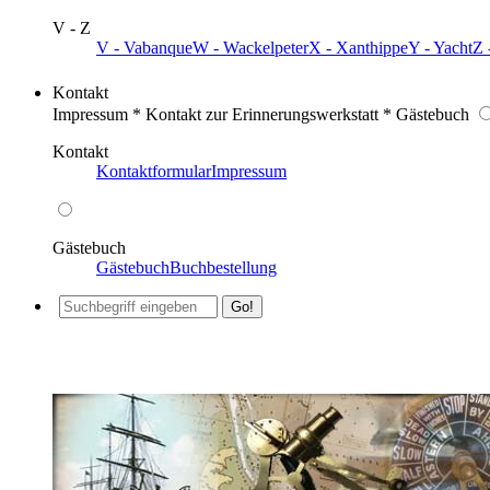
V - Z
V - Vabanque
W - Wackelpeter
X - Xanthippe
Y - Yacht
Z 
Kontakt
Impressum * Kontakt zur Erinnerungswerkstatt * Gästebuch
Kontakt
Kontaktformular
Impressum
Gästebuch
Gästebuch
Buchbestellung