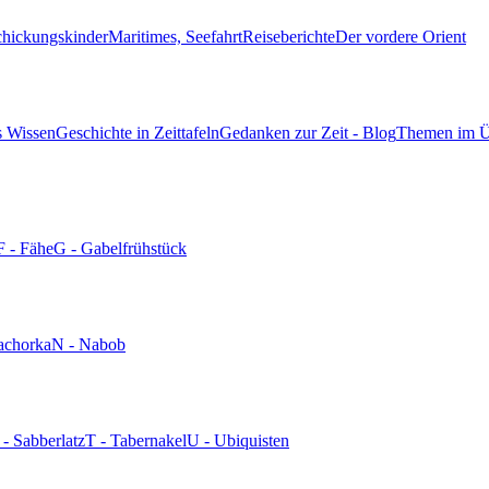
chickungskinder
Maritimes, Seefahrt
Reiseberichte
Der vordere Orient
s Wissen
Geschichte in Zeittafeln
Gedanken zur Zeit - Blog
Themen im Ü
F - Fähe
G - Gabelfrühstück
achorka
N - Nabob
 - Sabberlatz
T - Tabernakel
U - Ubiquisten