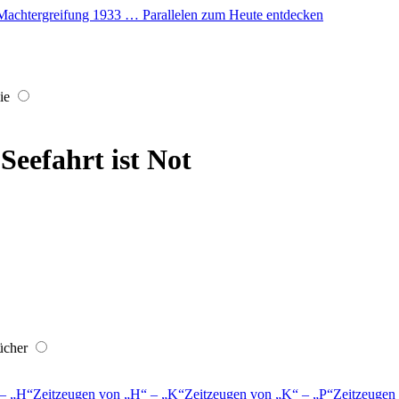
er Machtergreifung 1933 … Parallelen zum Heute entdecken
ie
Seefahrt ist Not
ücher
–
H
Zeitzeugen von
H
–
K
Zeitzeugen von
K
–
P
Zeitzeugen