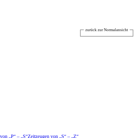
zurück zur Normalansicht
 von
P
–
S
Zeitzeugen von
S
–
Z