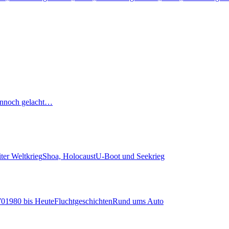
nnoch gelacht…
ter Weltkrieg
Shoa, Holocaust
U-Boot und Seekrieg
70
1980 bis Heute
Fluchtgeschichten
Rund ums Auto