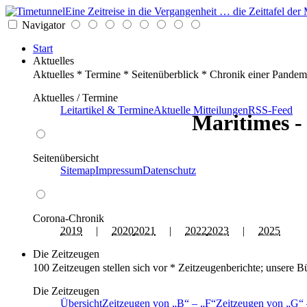
Eine Zeitreise in die Vergangenheit … die Zeittafel d
Navigator
Start
Aktuelles
Aktuelles * Termine * Seitenüberblick * Chronik einer Pandem
Aktuelles / Termine
Leitartikel & Termine
Aktuelle Mitteilungen
RSS-Feed
Maritimes - 
Seitenübersicht
Sitemap
Impressum
Datenschutz
Corona-Chronik
2019
|
2020
2021
|
2022
2023
|
2025
Die Zeitzeugen
100 Zeitzeugen stellen sich vor * Zeitzeugenberichte; unsere B
Die Zeitzeugen
Übersicht
Zeitzeugen von
B
–
F
Zeitzeugen von
G