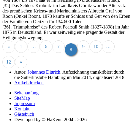
Von 1867 bis 1871 saß er im Reichstag (Norddeutscher Bund).
[35] Das Schloss Krobnitz im Landkreis Görlitz war der Alterssitz
des preußischen Kriegs- und Marineministers Albrecht Graf von
Roon (Onkel Roon). 1873 kaufte er Schloss und Gut von den Erben
der Familie von Oertzen für 134.600 Taler.
[36]
Triumphreise
des Robert Pearsall Smith (1827-1898) im Jahr
1875 in Deutschland. Er war zeitweilig eine prägende Gestalt der
Heiligungsbewegung.
«
1
…
6
7
9
10
…
8
12
»
Autor:
Johannes Dittrich
, Aufzeichnung transkribiert durch
die Sütterlinstube Hamburg im Mai 2014, digitalisiert 2018
Artikel drucken
Seitenanfang
SiteMap
Impressum
Kontakt
Gästebuch
Developed by © HaKenn 2004 - 2026