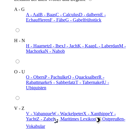
A - G
A - Aal
B - Baas
C - Calculus
D - dalbern
E -
Echauffieren
F - Fähe
G - Gabelfrühstück
H - N
H - Haarnetz
I - Ibex
J - Jach
K - Kaap
L - Laberdan
M -
Machorka
N - Nabob
O - U
O - Obers
P - Pachulke
Q - Quacksalber
R -
Rabattmarke
S - Sabberlatz
T - Tabernakel
U -
Ubiquisten
V - Z
V - Vabanque
W - Wackelpeter
X - Xanthippe
Y -
Yacht
Z - Zabel
️ Maritimes Lexikon
️ Ostpreußen-
Vokabular