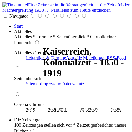
Eine Zeitreise in die Vergangenheit … die Zeittafel der
Machtergreifung 1933 … Parallelen zum Heute entdecken
Navigator
Start
Aktuelles
Aktuelles * Termine * Seitenüberblick * Chronik einer
Pandemie
Kaiserreich,
Aktuelles / Termine
Leitartikel & Termine
Aktuelle Mitteilungen
RSS-Feed
Kolonialzeit - 1850 -
1919
Seitenübersicht
Sitemap
Impressum
Datenschutz
Corona-Chronik
2019
|
2020
2021
|
2022
2023
|
2025
Die Zeitzeugen
100 Zeitzeugen stellen sich vor * Zeitzeugenberichte; unsere
Bücher