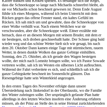
Kaffee tranken und Krokett spielten. Es bestätigte sich die Regel,
dass die Schneekoppe so lange nach Michaelis schneefrei bleibt, als
sie vor Michaelis schon beschneit gewesen ist. Denn Ende August
fühlte ich eines Morgens, während ich beim Unterricht mit dem
Rücken gegen das offene Fenster stand, ein kaltes Gefühl im
Rücken. Ich sah mich um und gewahrte, dass die Schneekoppe von
einer Wolke verhüllt war. Nach einem Weilchen war sie
verschwunden, aber die Schneekoppe weiß. Eitner erzählte mir
hernach, dass er an diesem Morgen mit seinem Bruder, mit dem er
sie bestiegen, sich droben geschneeballt hatte. Der Schnee ging bald
wieder weg und das schöne Wetter hielt sich wie gesagt, bis nach
dem 20. Oktober Dann kamen einige Tage mit stürmischem, rauem
Wetter, in denen dunkle Wolken das ganze Gebirge einhüllten.
Sonntag, den 25. Oktober, als ich gerade den Wagen besteigen
wollte, der mich nach Lomnitz bringen sollte, wo ich Pastor Sowade
vertreten wollte, sah ich im Westen ein silbernes Licht aufleuchten.
Während der Fahrt verbreitete es sich, und schließlich sah ich die
ganze Gebirgskette beschneit im Sonnenlicht glänzen. Das
Riesengebirge hatte sein Winterkleid angezogen.
In den ersten Tagen des November erfolgte dann unsere
Übersiedelung nach Jänkendorf in der Oberlausitz, wo die Familie
den Winter zubringen sollte. Der ursprünglich gefasste Plan hatte
allerdings in den letzten Wochen insofern eine Änderung erfahren
müssen, als der Prinz an Stelle des in seine Heimat zurückkehrenden