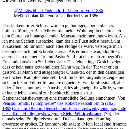
wir von da in zwei Wagen abgeholt wurden.
Meßtischblatt Jänkendorf - Ullerdorf von 1886
Das Jänkendorfer Schloss war ein geräumiger, aber einfacher,
hufeisenförmiger Bau. Mir wurde meine Wohnung in einem nach
dem Garten zu hinausgehenden Mansardenzimmer angewiesen. Als
ich meine Sachen auspackte, kam der alte Fürst selbst herauf, um
zuzusehen, ob für mich auch alles Nötige da wäre, versorgte mich
besonders auch mit Schreibmaterial. Als er hinaus war, klopfte es
abermals an meiner Tür und Pastor Senf trat ein, mich zu begrüßen.
Er stand damals im 50. Lebensjahr. Das feine kluge Gesicht zeigte,
dass er kein ganz gewöhnlicher Mann war. In der Tat war er ein
geistvoller Mann und ausgeprägter Charakter, der in den damaligen
kirchlichen Kämpfen eine sehr bestimmte Stellungnahme zeigte und
sich auch zum Führer für andere eignete. Er war konfessionell, aber
jeder Überspannung des Amtsbegriffes abgeneigt. Er würde, wenn
er heute lebte, sowohl zur hochkirchlichen als zur
Gemeinschaftsbewegung eine freundliche Stellung einnehmen. Von
Pearsall Smith
Triumphreise
des Robert Pearsall Smith (1827-
1898) im Jahr 1875 in Deutschland. Er war zeitweilig eine prägende
Gestalt der Heiligungsbewegung.
Siehe Wikipedia.org
[36]
, der
damals seine Predigtreisen durch Deutschland gerade anfing,
erwartete er großes. Er konnte wohl sagen:
Mein Ideal sind fromme