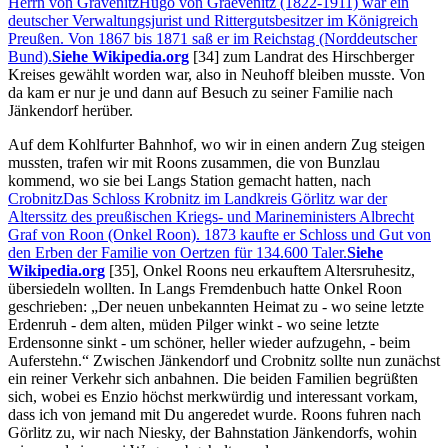
Herrn von Grävenitz
Hugo von Graevenitz (1822-1911) war ein
deutscher Verwaltungsjurist und Rittergutsbesitzer im Königreich
Preußen. Von 1867 bis 1871 saß er im Reichstag (Norddeutscher
Bund).
Siehe Wikipedia.org
[34]
zum Landrat des Hirschberger
Kreises gewählt worden war, also in Neuhoff bleiben musste. Von
da kam er nur je und dann auf Besuch zu seiner Familie nach
Jänkendorf herüber.
Auf dem Kohlfurter Bahnhof, wo wir in einen andern Zug steigen
mussten, trafen wir mit Roons zusammen, die von Bunzlau
kommend, wo sie bei Langs Station gemacht hatten, nach
Crobnitz
Das Schloss Krobnitz im Landkreis Görlitz war der
Alterssitz des preußischen Kriegs- und Marineministers Albrecht
Graf von Roon (Onkel Roon). 1873 kaufte er Schloss und Gut von
den Erben der Familie von Oertzen für 134.600 Taler.
Siehe
Wikipedia.org
[35]
, Onkel Roons neu erkauftem Altersruhesitz,
übersiedeln wollten. In Langs Fremdenbuch hatte Onkel Roon
geschrieben:
Der neuen unbekannten Heimat zu - wo seine letzte
Erdenruh - dem alten, müden Pilger winkt - wo seine letzte
Erdensonne sinkt - um schöner, heller wieder aufzugehn, - beim
Auferstehn.
Zwischen Jänkendorf und Crobnitz sollte nun zunächst
ein reiner Verkehr sich anbahnen. Die beiden Familien begrüßten
sich, wobei es Enzio höchst merkwürdig und interessant vorkam,
dass ich von jemand mit Du angeredet wurde. Roons fuhren nach
Görlitz zu, wir nach Niesky, der Bahnstation Jänkendorfs, wohin