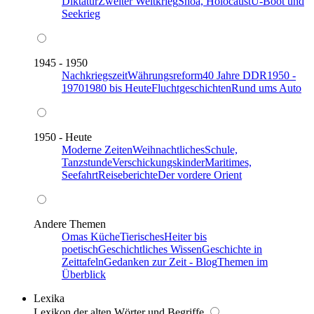
Diktatur
Zweiter Weltkrieg
Shoa, Holocaust
U-Boot und
Seekrieg
1945 - 1950
Nachkriegszeit
Währungsreform
40 Jahre DDR
1950 -
1970
1980 bis Heute
Fluchtgeschichten
Rund ums Auto
1950 - Heute
Moderne Zeiten
Weihnachtliches
Schule,
Tanzstunde
Verschickungskinder
Maritimes,
Seefahrt
Reiseberichte
Der vordere Orient
Andere Themen
Omas Küche
Tierisches
Heiter bis
poetisch
Geschichtliches Wissen
Geschichte in
Zeittafeln
Gedanken zur Zeit - Blog
Themen im
Überblick
Lexika
Lexikon der alten Wörter und Begriffe