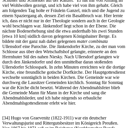
Schuster und Schneider auf der Kanzel.
Er hat mir von Anfang an
viel Wohlwollen gezeigt, und ich habe viel von ihm gehabt. Gleich
am folgenden Tag holte er Fräulein Ganzel, mich und die Jugend zu
einem Spaziergang ab, dessen Ziel ein Basaltbruch war. Hier lernte
ich, dass er nicht nur in der Theologie sondern auch in der Geologie
wohl beschlagen war. Jänkendorf liegt schon in der Ebene. Die
nächste Bodenerhebung sind die etwa anderthalb bis zwei Stunden
[etwa 10 km] südlich davon gelegenen Königshainer Berge. Es
bildete mit der ganz nah dabei gelegenen
mater combinata
Ullensdorf eine Parochie. Die Jänkendorfer Kirche, zu der man vom
Schlosse aus über den Wirtschaftshof gelangte, erinnerte an den
Herrnhuter Stil des nahen Niesky. Nach Ullersdorf gelangten wir
durch den Jänkendorfer und den unmittelbar daran stoßenden
Ullersdorfer Schlosspark. In zehn Minuten erreichten wir die dortige
Kirche, eine freundliche gotische Dorfkirche. Der Hauptgottesdienst
wechselte sonntäglich in beiden Kirchen. Die Gemeinde war wie
durchweg die Lausitzer Gemeinden kirchlich. Sonntag für Sonntag
war die Kirche dicht besetzt. Während der Abendmahlsfeier blieb
die Gemeinde Mann für Mann in der Kirche und sang die
Abendmahlslieder, und ich habe nirgends so erbauliche
Abendmahlsgottesdienste erlebt wie hier.
[34] Hugo von Graevenitz (1822-1911) war ein deutscher
Verwaltungsjurist und Rittergutsbesitzer im Königreich Preußen.