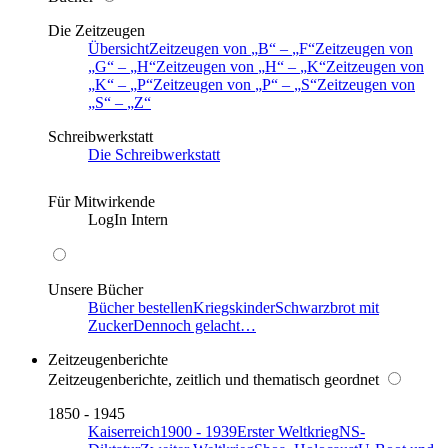
Die Zeitzeugen
Übersicht
Zeitzeugen von
B
–
F
Zeitzeugen von
G
–
H
Zeitzeugen von
H
–
K
Zeitzeugen von
K
–
P
Zeitzeugen von
P
–
S
Zeitzeugen von
S
–
Z
Schreibwerkstatt
Die Schreibwerkstatt
Für Mitwirkende
LogIn Intern
Unsere Bücher
Bücher bestellen
Kriegskinder
Schwarzbrot mit
Zucker
Dennoch gelacht…
Zeitzeugenberichte
Zeitzeugenberichte, zeitlich und thematisch geordnet
1850 - 1945
Kaiserreich
1900 - 1939
Erster Weltkrieg
NS-