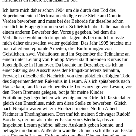
Ich hatte mich daher schon 1904 um die durch den Tod des
Superintendenten Dieckmann erledigte erste Stelle am Dom in
Verden beworben und muss bei der Behörde für dieselbe schon
ernstlich in Frage gekommen sein. Schließlich aber hatte man doch
einem anderen Bewerber den Vorzug gegeben, bei dem die
Verhältnisse wohl noch dringender lagen als bei mir. Ich musste
mich daher einstweilen weiter gedulden. Das Jahr 1905 brachte mir
noch allerhand ephorale Arbeiten, drei Einführungen von
Geistlichen, zwei Visitationen und im September die Teilnahme an
einem unter Leitung von Philipp Meyer stattfindenden Kursus für
Jugendpflege in Hannover. Da brachte im Dezember, als ich an
einer Sitzung des Ausschusses der Pfingstkonferenz teilnahm,
Freytag in dieselbe die Nachricht von dem plötzlich erfolgten Tode
des Superintendenten Rakenius in Lesum. Als ich spätabends nach
Hause kam, fand ich auch bereits die Todesanzeige vor. Lesum, vor
den Toren Bremens gelegen, bot ja für meine Kinder
Fortbildungsgelegenheiten wie wenig andere Orte. Ich fasste daher
gleich den Entschluss, mich um diese Stelle zu bewerben. Gleich
nach Neujahr waren wir zur Hochzeit meines Neffen Albert
Plathner in Thedinghausen. Dort traf ich meinen Schwager Rudolf
Borchers, der mir als früherer Pastor von Osterholz, das zur
Inspektion Lesum gehörte, nähere Auskunft geben konnte, und
befragte ihn darum. Außerdem wandte ich mich schriftlich an Pastor
sec. Freyer in Lesum. Es kam mir vor allen Dingen darauf an, zu