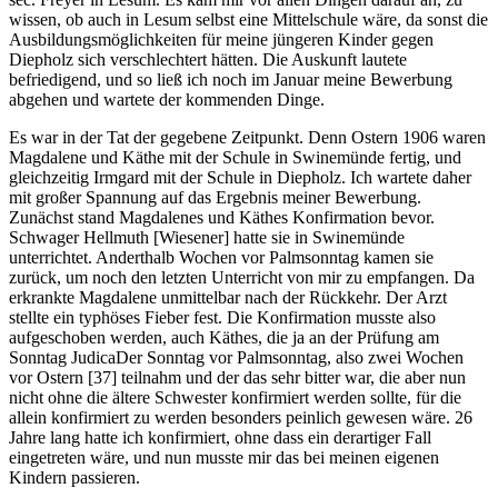
wissen, ob auch in Lesum selbst eine Mittelschule wäre, da sonst die
Ausbildungsmöglichkeiten für meine jüngeren Kinder gegen
Diepholz sich verschlechtert hätten. Die Auskunft lautete
befriedigend, und so ließ ich noch im Januar meine Bewerbung
abgehen und wartete der kommenden Dinge.
Es war in der Tat der gegebene Zeitpunkt. Denn Ostern 1906 waren
Magdalene und Käthe mit der Schule in Swinemünde fertig, und
gleichzeitig Irmgard mit der Schule in Diepholz. Ich wartete daher
mit großer Spannung auf das Ergebnis meiner Bewerbung.
Zunächst stand Magdalenes und Käthes Konfirmation bevor.
Schwager Hellmuth [Wiesener] hatte sie in Swinemünde
unterrichtet. Anderthalb Wochen vor Palmsonntag kamen sie
zurück, um noch den letzten Unterricht von mir zu empfangen. Da
erkrankte Magdalene unmittelbar nach der Rückkehr. Der Arzt
stellte ein typhöses Fieber fest. Die Konfirmation musste also
aufgeschoben werden, auch Käthes, die ja an der Prüfung am
Sonntag Judica
Der Sonntag vor Palmsonntag, also zwei Wochen
vor Ostern
[37]
teilnahm und der das sehr bitter war, die aber nun
nicht ohne die ältere Schwester konfirmiert werden sollte, für die
allein konfirmiert zu werden besonders peinlich gewesen wäre. 26
Jahre lang hatte ich konfirmiert, ohne dass ein derartiger Fall
eingetreten wäre, und nun musste mir das bei meinen eigenen
Kindern passieren.