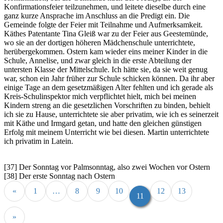
Konfirmationsfeier teilzunehmen, und leitete dieselbe durch eine
ganz kurze Ansprache im Anschluss an die Predigt ein. Die
Gemeinde folgte der Feier mit Teilnahme und Aufmerksamkeit.
Käthes Patentante Tina Gleiß war zu der Feier aus Geestemünde,
wo sie an der dortigen höheren Mädchenschule unterrichtete,
herübergekommen. Ostern kam wieder eins meiner Kinder in die
Schule, Annelise, und zwar gleich in die erste Abteilung der
untersten Klasse der Mittelschule. Ich hätte sie, da sie weit genug
war, schon ein Jahr früher zur Schule schicken können. Da ihr aber
einige Tage an dem gesetzmäßigen Alter fehlten und ich gerade als
Kreis-Schulinspektor mich verpflichtet hielt, mich bei meinen
Kindern streng an die gesetzlichen Vorschriften zu binden, behielt
ich sie zu Hause, unterrichtete sie aber privatim, wie ich es seinerzeit
mit Käthe und Irmgard getan, und hatte den gleichen günstigen
Erfolg mit meinem Unterricht wie bei diesen. Martin unterrichtete
ich privatim in Latein.
[37] Der Sonntag vor Palmsonntag, also zwei Wochen vor Ostern
[38] Der erste Sonntag nach Ostern
«
1
…
8
9
10
12
13
11
»