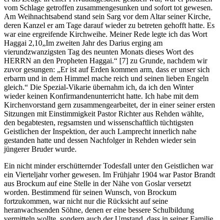
vom Schlage getroffen zusammengesunken und sofort tot gewesen.
Am Weihnachtsabend stand sein Sarg vor dem Altar seiner Kirche,
deren Kanzel er am Tage darauf wieder zu betreten gehofft hatte. Es
war eine ergreifende Kirchweihe. Meiner Rede legte ich das Wort
Haggai 2,10
Im zweiten Jahr des Darius erging am
vierundzwanzigsten Tag des neunten Monats dieses Wort des
HERRN an den Propheten Haggai.
[7]
zu Grunde, nachdem wir
zuvor gesungen:
Er ist auf Erden kommen arm, dass er unser sich
erbarm und in dem Himmel mache reich und seinen lieben Engeln
gleich.
Die Spezial-Vikarie übernahm ich, da ich den Winter
wieder keinen Konfirmandenunterricht hatte. Ich habe mit dem
Kirchenvorstand gern zusammengearbeitet, der in einer seiner ersten
Sitzungen mit Einstimmigkeit Pastor Richter aus Rehden wählte,
den begabtesten, regsamsten und wissenschaftlich tüchtigsten
Geistlichen der Inspektion, der auch Lamprecht innerlich nahe
gestanden hatte und dessen Nachfolger in Rehden wieder sein
jüngerer Bruder wurde.
Ein nicht minder erschütternder Todesfall unter den Geistlichen war
ein Vierteljahr vorher gewesen. Im Frühjahr 1904 war Pastor Brandt
aus Brockum auf eine Stelle in der Nähe von Goslar versetzt
worden. Bestimmend für seinen Wunsch, von Brockum
fortzukommen, war nicht nur die Rücksicht auf seine
heranwachsenden Söhne, denen er eine bessere Schulbildung
vermitteln wollte, sondern auch der Umstand, dass in seiner Familie