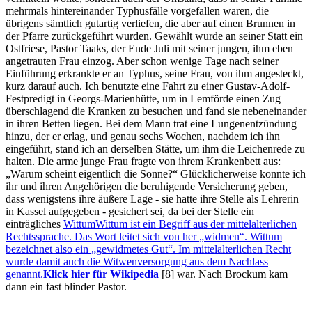
mehrmals hintereinander Typhusfälle vorgefallen waren, die
übrigens sämtlich gutartig verliefen, die aber auf einen Brunnen in
der Pfarre zurückgeführt wurden. Gewählt wurde an seiner Statt ein
Ostfriese, Pastor Taaks, der Ende Juli mit seiner jungen, ihm eben
angetrauten Frau einzog. Aber schon wenige Tage nach seiner
Einführung erkrankte er an Typhus, seine Frau, von ihm angesteckt,
kurz darauf auch. Ich benutzte eine Fahrt zu einer Gustav-Adolf-
Festpredigt in Georgs-Marienhütte, um in Lemförde einen Zug
überschlagend die Kranken zu besuchen und fand sie nebeneinander
in ihren Betten liegen. Bei dem Mann trat eine Lungenentzündung
hinzu, der er erlag, und genau sechs Wochen, nachdem ich ihn
eingeführt, stand ich an derselben Stätte, um ihm die Leichenrede zu
halten. Die arme junge Frau fragte von ihrem Krankenbett aus:
Warum scheint eigentlich die Sonne?
Glücklicherweise konnte ich
ihr und ihren Angehörigen die beruhigende Versicherung geben,
dass wenigstens ihre äußere Lage - sie hatte ihre Stelle als Lehrerin
in Kassel aufgegeben - gesichert sei, da bei der Stelle ein
einträgliches
Wittum
Wittum ist ein Begriff aus der mittelalterlichen
Rechtssprache. Das Wort leitet sich von her
widmen
. Wittum
bezeichnet also ein
gewidmetes Gut
. Im mittelalterlichen Recht
wurde damit auch die Witwenversorgung aus dem Nachlass
genannt.
Klick hier für Wikipedia
[8]
war. Nach Brockum kam
dann ein fast blinder Pastor.