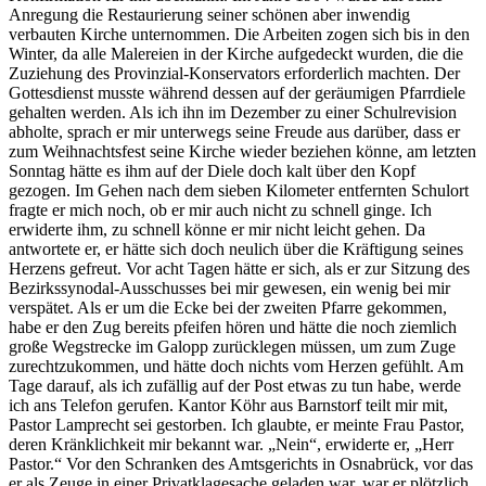
Anregung die Restaurierung seiner schönen aber inwendig
verbauten Kirche unternommen. Die Arbeiten zogen sich bis in den
Winter, da alle Malereien in der Kirche aufgedeckt wurden, die die
Zuziehung des Provinzial-Konservators erforderlich machten. Der
Gottesdienst musste während dessen auf der geräumigen Pfarrdiele
gehalten werden. Als ich ihn im Dezember zu einer Schulrevision
abholte, sprach er mir unterwegs seine Freude aus darüber, dass er
zum Weihnachtsfest seine Kirche wieder beziehen könne, am letzten
Sonntag hätte es ihm auf der Diele doch kalt über den Kopf
gezogen. Im Gehen nach dem sieben Kilometer entfernten Schulort
fragte er mich noch, ob er mir auch nicht zu schnell ginge. Ich
erwiderte ihm, zu schnell könne er mir nicht leicht gehen. Da
antwortete er, er hätte sich doch neulich über die Kräftigung seines
Herzens gefreut. Vor acht Tagen hätte er sich, als er zur Sitzung des
Bezirkssynodal-Ausschusses bei mir gewesen, ein wenig bei mir
verspätet. Als er um die Ecke bei der zweiten Pfarre gekommen,
habe er den Zug bereits pfeifen hören und hätte die noch ziemlich
große Wegstrecke im Galopp zurücklegen müssen, um zum Zuge
zurechtzukommen, und hätte doch nichts vom Herzen gefühlt. Am
Tage darauf, als ich zufällig auf der Post etwas zu tun habe, werde
ich ans Telefon gerufen. Kantor Köhr aus Barnstorf teilt mir mit,
Pastor Lamprecht sei gestorben. Ich glaubte, er meinte Frau Pastor,
deren Kränklichkeit mir bekannt war.
Nein
, erwiderte er,
Herr
Pastor.
Vor den Schranken des Amtsgerichts in Osnabrück, vor das
er als Zeuge in einer Privatklagesache geladen war, war er plötzlich