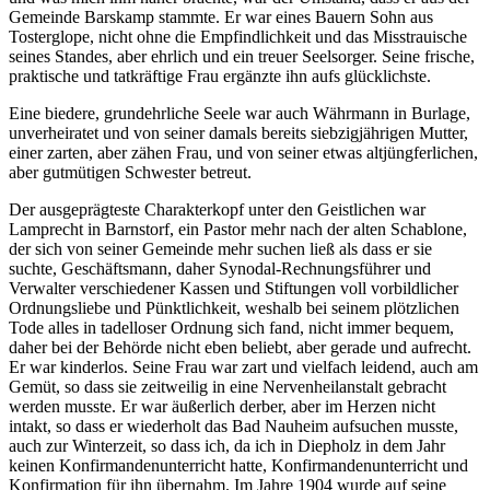
Gemeinde Barskamp stammte. Er war eines Bauern Sohn aus
Tosterglope, nicht ohne die Empfindlichkeit und das Misstrauische
seines Standes, aber ehrlich und ein treuer Seelsorger. Seine frische,
praktische und tatkräftige Frau ergänzte ihn aufs glücklichste.
Eine biedere, grundehrliche Seele war auch Währmann in Burlage,
unverheiratet und von seiner damals bereits siebzigjährigen Mutter,
einer zarten, aber zähen Frau, und von seiner etwas altjüngferlichen,
aber gutmütigen Schwester betreut.
Der ausgeprägteste Charakterkopf unter den Geistlichen war
Lamprecht in Barnstorf, ein Pastor mehr nach der alten Schablone,
der sich von seiner Gemeinde mehr suchen ließ als dass er sie
suchte, Geschäftsmann, daher Synodal-Rechnungsführer und
Verwalter verschiedener Kassen und Stiftungen voll vorbildlicher
Ordnungsliebe und Pünktlichkeit, weshalb bei seinem plötzlichen
Tode alles in tadelloser Ordnung sich fand, nicht immer bequem,
daher bei der Behörde nicht eben beliebt, aber gerade und aufrecht.
Er war kinderlos. Seine Frau war zart und vielfach leidend, auch am
Gemüt, so dass sie zeitweilig in eine Nervenheilanstalt gebracht
werden musste. Er war äußerlich derber, aber im Herzen nicht
intakt, so dass er wiederholt das Bad Nauheim aufsuchen musste,
auch zur Winterzeit, so dass ich, da ich in Diepholz in dem Jahr
keinen Konfirmandenunterricht hatte, Konfirmandenunterricht und
Konfirmation für ihn übernahm. Im Jahre 1904 wurde auf seine