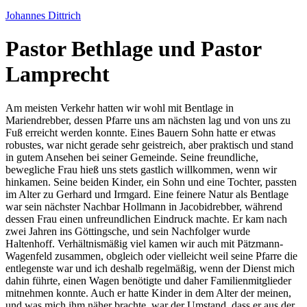
Johannes Dittrich
Pastor Bethlage und Pastor
Lamprecht
Am meisten Verkehr hatten wir wohl mit Bentlage in
Mariendrebber, dessen Pfarre uns am nächsten lag und von uns zu
Fuß erreicht werden konnte. Eines Bauern Sohn hatte er etwas
robustes, war nicht gerade sehr geistreich, aber praktisch und stand
in gutem Ansehen bei seiner Gemeinde. Seine freundliche,
bewegliche Frau hieß uns stets gastlich willkommen, wenn wir
hinkamen. Seine beiden Kinder, ein Sohn und eine Tochter, passten
im Alter zu Gerhard und Irmgard. Eine feinere Natur als Bentlage
war sein nächster Nachbar Hollmann in Jacobidrebber, während
dessen Frau einen unfreundlichen Eindruck machte. Er kam nach
zwei Jahren ins Göttingsche, und sein Nachfolger wurde
Haltenhoff. Verhältnismäßig viel kamen wir auch mit Pätzmann-
Wagenfeld zusammen, obgleich oder vielleicht weil seine Pfarre die
entlegenste war und ich deshalb regelmäßig, wenn der Dienst mich
dahin führte, einen Wagen benötigte und daher Familienmitglieder
mitnehmen konnte. Auch er hatte Kinder in dem Alter der meinen,
und was mich ihm näher brachte, war der Umstand, dass er aus der