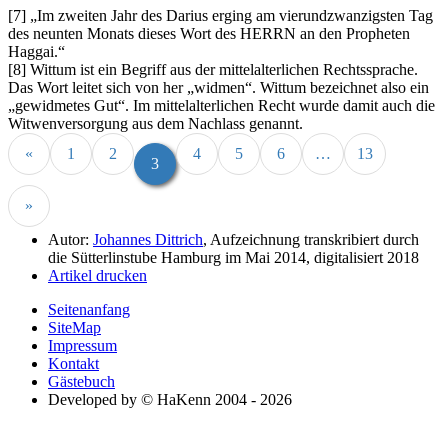
[7]
Im zweiten Jahr des Darius erging am vierundzwanzigsten Tag
des neunten Monats dieses Wort des HERRN an den Propheten
Haggai.
[8] Wittum ist ein Begriff aus der mittelalterlichen Rechtssprache.
Das Wort leitet sich von her
widmen
. Wittum bezeichnet also ein
gewidmetes Gut
. Im mittelalterlichen Recht wurde damit auch die
Witwenversorgung aus dem Nachlass genannt.
«
1
2
4
5
6
…
13
3
»
Autor:
Johannes Dittrich
, Aufzeichnung transkribiert durch
die Sütterlinstube Hamburg im Mai 2014, digitalisiert 2018
Artikel drucken
Seitenanfang
SiteMap
Impressum
Kontakt
Gästebuch
Developed by © HaKenn 2004 - 2026