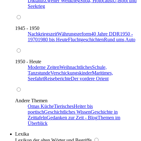
Diktatur
Zweiter Weltkrieg
Shoa, Holocaust
U-Boot und
Seekrieg
1945 - 1950
Nachkriegszeit
Währungsreform
40 Jahre DDR
1950 -
1970
1980 bis Heute
Fluchtgeschichten
Rund ums Auto
1950 - Heute
Moderne Zeiten
Weihnachtliches
Schule,
Tanzstunde
Verschickungskinder
Maritimes,
Seefahrt
Reiseberichte
Der vordere Orient
Andere Themen
Omas Küche
Tierisches
Heiter bis
poetisch
Geschichtliches Wissen
Geschichte in
Zeittafeln
Gedanken zur Zeit - Blog
Themen im
Überblick
Lexika
Lexikon der alten Wörter und Begriffe