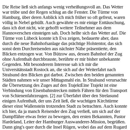
Die Reise ließ sich anfangs wenig verheißungsvoll an. Das Wetter
war trübe und der Regen schlug an die Fenster. Die Türme von
Hamburg, über deren Anblick ich mich früher so oft gefreut, waren
völlig in Nebel gehüllt. Auch gewährte es mir einige Enttäuschung,
dass ich dort nicht, wie gehofft weitere Teilnehmer aus dem
Hannoverschen einsteigen sah. Doch hellte sich das Wetter auf. Die
Türme von Lübeck konnte ich Eva zeigen, bedauerte aber, dass
durch die neue Bahnhofsanlage das prächtige Holstentor, das sich
sonst dem Durchreisenden aus nächster Nähe präsentierte, den
Blicken entzogen war. Von Bützow aus, dessen Bahnhof der Zug
ohne Aufenthalt durchbrauste, berührte er mir bisher unbekannte
Gegenden. Mit besonderem Interesse sah ich mir die
Universitätsstadt Rostock an, die sich auf der Weiterfahrt nach
Stralsund den Blicken gut darbot. Zwischen den beiden genannten
Städten nahmen wir unser Mittagsmahl ein. In Stralsund verursachte
die Übersetzung des Zuges auf den
Trajekt
Eine Trajekt ist eine
Verbindung von Eisenbahnstrecken mittels Fähren für den Transport
von Schienenfahrzeugen.
[2]
zur Überfahrt über den Strelasund
einigen Aufenthalt, der uns Zeit ließ, die wuchtigen Kirchtürme
dieser einst Wallenstein trotzenden Stadt zu betrachten. Auch konnte
ich hier, da ja manch Reisender den Zug verließ, um sich auf der
Dampffähre etwas freier zu bewegen, den ersten Bekannten, Pastor
Hardeland, Leiter der Hamburger Auswanderer-Mission, begrüßen.
Dann ging's quer durch die Insel Rügen, wobei das auf dem Rugard