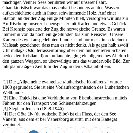
mächtigen Venner-Sees berührten wir auf unserer Fahrt.
Charakteristisch war das massenhaft besonders an den Wassern
aufgeschichtete auch in ihnen schwimmende Holz. Auf einer
Station, an der der Zug einige Minuten hielt, versorgten wir uns zur
Auffrischung unserer Lebensgeister mit Kaffee und etwas Gebäck.
Bei Kronsjø passierte der Zug die norwegische Grenze. Es waren
immerhin von da noch einige Stunden bis zum Reiseziel. Unsere
Karten des weit ausgedehnten Landes sind nur meist in so kleinem
Maßstab gezeichnet, dass man es nicht denkt. Als gegen halb zwölf
Uhr mittags Oslo, terrassenförmig über dem mit mehreren Schären
bedeckten Kristianiafjord auftauchte, ging ein allgemeines Ah durch
den ganzen Waggon, so überwältigte uns das wundervolle Bild. Zur
fahrplanmäßigen Zeit fuhr der Zug in den Ostbahnhof ein.
[1] Die
Allgemeine evangelisch-lutherische Konferenz
wurde
1868 gegründet. Sie ist eine Vorläuferorganisation des Lutherischen
Weltbundes.
[2] Eine Trajekt ist eine Verbindung von Eisenbahnstrecken mittels
Fähren für den Transport von Schienenfahrzeugen.
[3] Stephan Jentsch (1858-1946)
[4] Der Göta älv (dt. gotische Elbe) ist ein Fluss, der den See
Vänern, aus dem er bei Vänersborg austritt, mit dem Kattegat
verbindet.