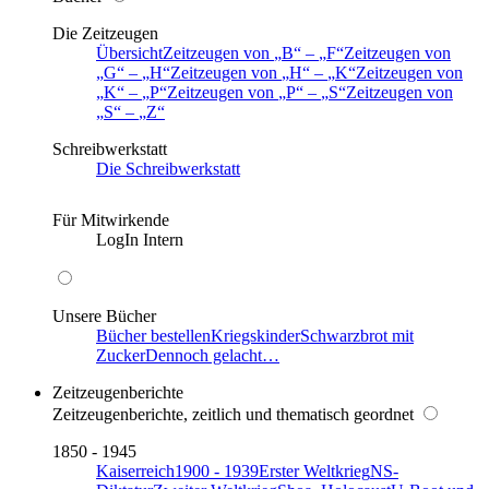
Die Zeitzeugen
Übersicht
Zeitzeugen von
B
–
F
Zeitzeugen von
G
–
H
Zeitzeugen von
H
–
K
Zeitzeugen von
K
–
P
Zeitzeugen von
P
–
S
Zeitzeugen von
S
–
Z
Schreibwerkstatt
Die Schreibwerkstatt
Für Mitwirkende
LogIn Intern
Unsere Bücher
Bücher bestellen
Kriegskinder
Schwarzbrot mit
Zucker
Dennoch gelacht…
Zeitzeugenberichte
Zeitzeugenberichte, zeitlich und thematisch geordnet
1850 - 1945
Kaiserreich
1900 - 1939
Erster Weltkrieg
NS-