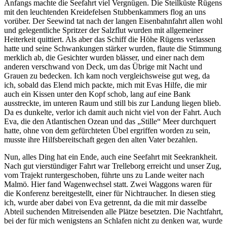
Anfangs machte die Seefahrt viel Vergnügen. Die Steilküste Rügens
mit den leuchtenden Kreidefelsen Stubbenkammers flog an uns
vorüber. Der Seewind tat nach der langen Eisenbahnfahrt allen wohl
und gelegentliche Spritzer der Salzflut wurden mit allgemeiner
Heiterkeit quittiert. Als aber das Schiff die Höhe Rügens verlassen
hatte und seine Schwankungen stärker wurden, flaute die Stimmung
merklich ab, die Gesichter wurden blässer, und einer nach dem
anderen verschwand von Deck, um das Übrige mit Nacht und
Grauen zu bedecken. Ich kam noch vergleichsweise gut weg, da
ich, sobald das Elend mich packte, mich mit Evas Hilfe, die mir
auch ein Kissen unter den Kopf schob, lang auf eine Bank
ausstreckte, im unteren Raum und still bis zur Landung liegen blieb.
Da es dunkelte, verlor ich damit auch nicht viel von der Fahrt. Auch
Eva, die den Atlantischen Ozean und das
Stille
Meer durchquert
hatte, ohne von dem gefürchteten Übel ergriffen worden zu sein,
musste ihre Hilfsbereitschaft gegen den alten Vater bezahlen.
Nun, alles Ding hat ein Ende, auch eine Seefahrt mit Seekrankheit.
Nach gut vierstündiger Fahrt war Trelleborg erreicht und unser Zug,
vom Trajekt runtergeschoben, führte uns zu Lande weiter nach
Malmö. Hier fand Wagenwechsel statt. Zwei Waggons waren für
die Konferenz bereitgestellt, einer für Nichtraucher. In diesen stieg
ich, wurde aber dabei von Eva getrennt, da die mit mir dasselbe
Abteil suchenden Mitreisenden alle Plätze besetzten. Die Nachtfahrt,
bei der für mich wenigstens an Schlafen nicht zu denken war, wurde