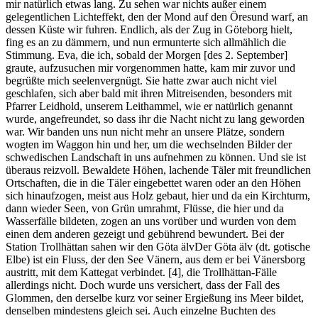
mir natürlich etwas lang. Zu sehen war nichts außer einem
gelegentlichen Lichteffekt, den der Mond auf den Öresund warf, an
dessen Küste wir fuhren. Endlich, als der Zug in Göteborg hielt,
fing es an zu dämmern, und nun ermunterte sich allmählich die
Stimmung. Eva, die ich, sobald der Morgen [des 2. September]
graute, aufzusuchen mir vorgenommen hatte, kam mir zuvor und
begrüßte mich seelenvergnügt. Sie hatte zwar auch nicht viel
geschlafen, sich aber bald mit ihren Mitreisenden, besonders mit
Pfarrer Leidhold, unserem Leithammel, wie er natürlich genannt
wurde, angefreundet, so dass ihr die Nacht nicht zu lang geworden
war. Wir banden uns nun nicht mehr an unsere Plätze, sondern
wogten im Waggon hin und her, um die wechselnden Bilder der
schwedischen Landschaft in uns aufnehmen zu können. Und sie ist
überaus reizvoll. Bewaldete Höhen, lachende Täler mit freundlichen
Ortschaften, die in die Täler eingebettet waren oder an den Höhen
sich hinaufzogen, meist aus Holz gebaut, hier und da ein Kirchturm,
dann wieder Seen, von Grün umrahmt, Flüsse, die hier und da
Wasserfälle bildeten, zogen an uns vorüber und wurden von dem
einen dem anderen gezeigt und gebührend bewundert. Bei der
Station Trollhättan sahen wir den
Göta älv
Der Göta älv (dt. gotische
Elbe) ist ein Fluss, der den See Vänern, aus dem er bei Vänersborg
austritt, mit dem Kattegat verbindet.
[4]
, die Trollhättan-Fälle
allerdings nicht. Doch wurde uns versichert, dass der Fall des
Glommen, den derselbe kurz vor seiner Ergießung ins Meer bildet,
denselben mindestens gleich sei. Auch einzelne Buchten des