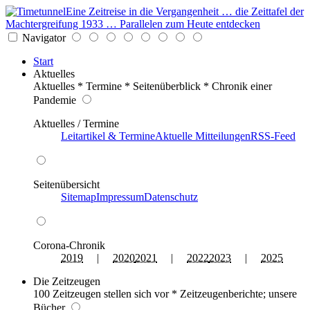
Eine Zeitreise in die Vergangenheit … die Zeittafel der
Machtergreifung 1933 … Parallelen zum Heute entdecken
Navigator
Start
Aktuelles
Aktuelles * Termine * Seitenüberblick * Chronik einer
Pandemie
Aktuelles / Termine
Leitartikel & Termine
Aktuelle Mitteilungen
RSS-Feed
Seitenübersicht
Sitemap
Impressum
Datenschutz
Corona-Chronik
2019
|
2020
2021
|
2022
2023
|
2025
Die Zeitzeugen
100 Zeitzeugen stellen sich vor * Zeitzeugenberichte; unsere
Bücher