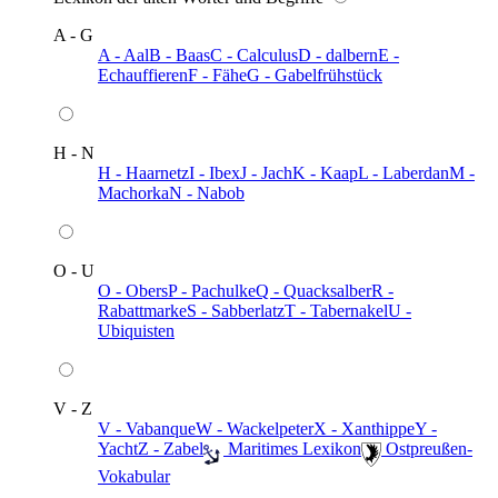
A - G
A - Aal
B - Baas
C - Calculus
D - dalbern
E -
Echauffieren
F - Fähe
G - Gabelfrühstück
H - N
H - Haarnetz
I - Ibex
J - Jach
K - Kaap
L - Laberdan
M -
Machorka
N - Nabob
O - U
O - Obers
P - Pachulke
Q - Quacksalber
R -
Rabattmarke
S - Sabberlatz
T - Tabernakel
U -
Ubiquisten
V - Z
V - Vabanque
W - Wackelpeter
X - Xanthippe
Y -
Yacht
Z - Zabel
️ Maritimes Lexikon
️ Ostpreußen-
Vokabular