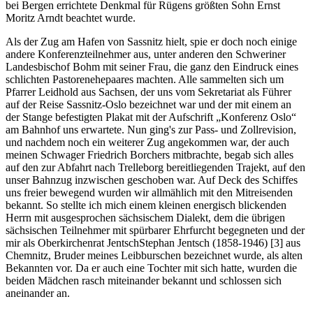
bei Bergen errichtete Denkmal für Rügens größten Sohn Ernst
Moritz Arndt beachtet wurde.
Als der Zug am Hafen von Sassnitz hielt, spie er doch noch einige
andere Konferenzteilnehmer aus, unter anderen den Schweriner
Landesbischof Bohm mit seiner Frau, die ganz den Eindruck eines
schlichten Pastorenehepaares machten. Alle sammelten sich um
Pfarrer Leidhold aus Sachsen, der uns vom Sekretariat als Führer
auf der Reise Sassnitz-Oslo bezeichnet war und der mit einem an
der Stange befestigten Plakat mit der Aufschrift
Konferenz Oslo
am Bahnhof uns erwartete. Nun ging's zur Pass- und Zollrevision,
und nachdem noch ein weiterer Zug angekommen war, der auch
meinen Schwager Friedrich Borchers mitbrachte, begab sich alles
auf den zur Abfahrt nach Trelleborg bereitliegenden Trajekt, auf den
unser Bahnzug inzwischen geschoben war. Auf Deck des Schiffes
uns freier bewegend wurden wir allmählich mit den Mitreisenden
bekannt. So stellte ich mich einem kleinen energisch blickenden
Herrn mit ausgesprochen sächsischem Dialekt, dem die übrigen
sächsischen Teilnehmer mit spürbarer Ehrfurcht begegneten und der
mir als
Oberkirchenrat Jentsch
Stephan Jentsch (1858-1946)
[3]
aus
Chemnitz, Bruder meines Leibburschen bezeichnet wurde, als alten
Bekannten vor. Da er auch eine Tochter mit sich hatte, wurden die
beiden Mädchen rasch miteinander bekannt und schlossen sich
aneinander an.