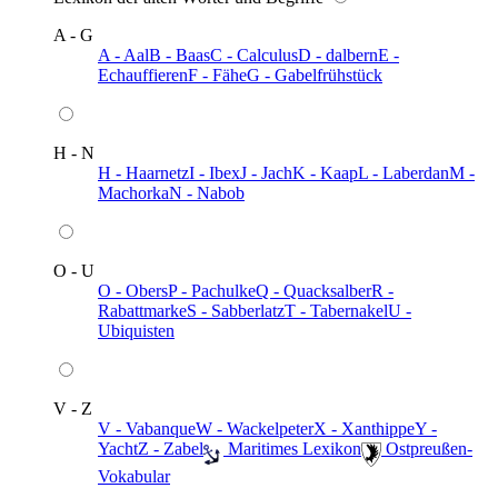
A - G
A - Aal
B - Baas
C - Calculus
D - dalbern
E -
Echauffieren
F - Fähe
G - Gabelfrühstück
H - N
H - Haarnetz
I - Ibex
J - Jach
K - Kaap
L - Laberdan
M -
Machorka
N - Nabob
O - U
O - Obers
P - Pachulke
Q - Quacksalber
R -
Rabattmarke
S - Sabberlatz
T - Tabernakel
U -
Ubiquisten
V - Z
V - Vabanque
W - Wackelpeter
X - Xanthippe
Y -
Yacht
Z - Zabel
️ Maritimes Lexikon
️ Ostpreußen-
Vokabular