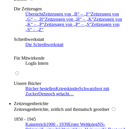
Die Zeitzeugen
Übersicht
Zeitzeugen von
B
–
F
Zeitzeugen von
G
–
H
Zeitzeugen von
H
–
K
Zeitzeugen von
K
–
P
Zeitzeugen von
P
–
S
Zeitzeugen von
S
–
Z
Schreibwerkstatt
Die Schreibwerkstatt
Für Mitwirkende
LogIn Intern
Unsere Bücher
Bücher bestellen
Kriegskinder
Schwarzbrot mit
Zucker
Dennoch gelacht…
Zeitzeugenberichte
Zeitzeugenberichte, zeitlich und thematisch geordnet
1850 - 1945
Kaiserreich
1900 - 1939
Erster Weltkrieg
NS-