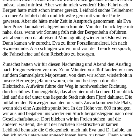
müsse, stand mir fest. Aber wohin mich wenden? Eine Fahrt nach
Bergen hatte mich schon immer gereizt. Leidhold suchte Teilnehmer
an einer Autofahrt dahin und ich wäre gern mit von der Partie
gewesen. Aber sie hätte mehr Zeit in Anspruch genommen, als Eva
ihrer Porzellanmalerei abgewinnen konnte. Von der Trenck legte mir
nahe, dass, wenn wir Sonntag früh mit der Bergenbahn abführen,
wir abends von da abreisend Montagmittag wieder in Oslo wären.
Dann kamen wir zurecht, Eva zu ihrer Porzellanmalerei, ich nach
Swinemünde. Also schlugen wir ein und von der Trenck versprach,
die Fahrscheine auf dem Reisebüro zu besorgen.
Zunächst hatten wir für diesen Nachmittag und Abend den Ausflug
nach Frognerseteren vor uns. Zehn Minuten vor fünf fanden wir uns
auf dem Sammelplatz Majorstuen, von dem wir schon wiederholt in
unsere Herberge gefahren waren, ein und bestiegen dort die
Elektrische. Aufwärts führte der Weg in nordwestlicher Richtung
durch schönes Tannengehölz, das aber hier und da einen Durchblick
ließ auf die tief unter uns liegende Stadt mit dem Fjord dahinter. Die
mitfahrenden Norweger machten uns aufs Zuvorkommendste Platz,
wenn sich eine Aussichtspunkt bot. In der Höhe von 600 m steigen
wir aus und begaben uns wieder ein Stück bergabsteigend nach dem
Gesellschaftshause. Dort blieben wir im Freien stehen, auf die
anderen wartend, die mit der nächsten Elektrischen ankamen.
Leidhold benutzte die Gelegenheit, mich mit Eva und D. Laible, an
den ich mich unterwegs angeschlossen hatte, zu typen. Dann wurde