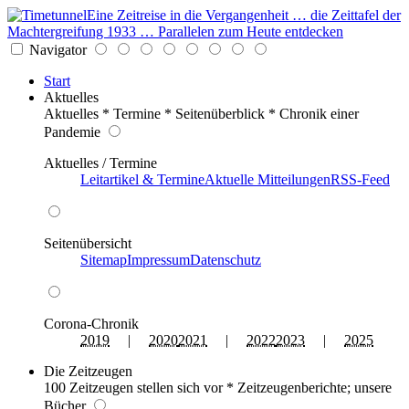
Eine Zeitreise in die Vergangenheit … die Zeittafel der
Machtergreifung 1933 … Parallelen zum Heute entdecken
Navigator
Start
Aktuelles
Aktuelles * Termine * Seitenüberblick * Chronik einer
Pandemie
Aktuelles / Termine
Leitartikel & Termine
Aktuelle Mitteilungen
RSS-Feed
Seitenübersicht
Sitemap
Impressum
Datenschutz
Corona-Chronik
2019
|
2020
2021
|
2022
2023
|
2025
Die Zeitzeugen
100 Zeitzeugen stellen sich vor * Zeitzeugenberichte; unsere
Bücher