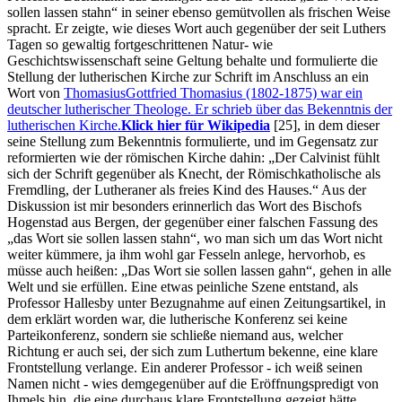
sollen lassen stahn
in seiner ebenso gemütvollen als frischen Weise
spracht. Er zeigte, wie dieses Wort auch gegenüber der seit Luthers
Tagen so gewaltig fortgeschrittenen Natur- wie
Geschichtswissenschaft seine Geltung behalte und formulierte die
Stellung der lutherischen Kirche zur Schrift im Anschluss an ein
Wort von
Thomasius
Gottfried Thomasius (1802-1875) war ein
deutscher lutherischer Theologe. Er schrieb über das Bekenntnis der
lutherischen Kirche.
Klick hier für Wikipedia
[25]
, in dem dieser
seine Stellung zum Bekenntnis formulierte, und im Gegensatz zur
reformierten wie der römischen Kirche dahin:
Der Calvinist fühlt
sich der Schrift gegenüber als Knecht, der Römischkatholische als
Fremdling, der Lutheraner als freies Kind des Hauses.
Aus der
Diskussion ist mir besonders erinnerlich das Wort des Bischofs
Hogenstad aus Bergen, der gegenüber einer falschen Fassung des
das Wort sie sollen lassen stahn
, wo man sich um das Wort nicht
weiter kümmere, ja ihm wohl gar Fesseln anlege, hervorhob, es
müsse auch heißen:
Das Wort sie sollen lassen gahn
, gehen in alle
Welt und sie erfüllen. Eine etwas peinliche Szene entstand, als
Professor Hallesby unter Bezugnahme auf einen Zeitungsartikel, in
dem erklärt worden war, die lutherische Konferenz sei keine
Parteikonferenz, sondern sie schließe niemand aus, welcher
Richtung er auch sei, der sich zum Luthertum bekenne, eine klare
Frontstellung verlange. Ein anderer Professor - ich weiß seinen
Namen nicht - wies demgegenüber auf die Eröffnungspredigt von
Ihmels hin, die eine durchaus klare Frontstellung gezeigt hätte.