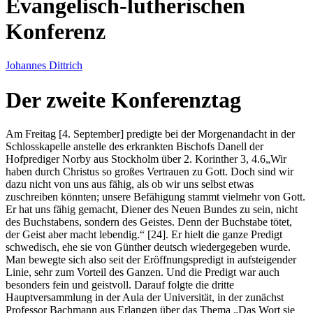
Evangelisch-lutherischen
Konferenz
Johannes Dittrich
Der zweite Konferenztag
Am Freitag [4. September] predigte bei der Morgenandacht in der
Schlosskapelle anstelle des erkrankten Bischofs Danell der
Hofprediger Norby aus Stockholm über
2. Korinther 3, 4.6
Wir
haben durch Christus so großes Vertrauen zu Gott. Doch sind wir
dazu nicht von uns aus fähig, als ob wir uns selbst etwas
zuschreiben könnten; unsere Befähigung stammt vielmehr von Gott.
Er hat uns fähig gemacht, Diener des Neuen Bundes zu sein, nicht
des Buchstabens, sondern des Geistes. Denn der Buchstabe tötet,
der Geist aber macht lebendig.
[24]
. Er hielt die ganze Predigt
schwedisch, ehe sie von Günther deutsch wiedergegeben wurde.
Man bewegte sich also seit der Eröffnungspredigt in aufsteigender
Linie, sehr zum Vorteil des Ganzen. Und die Predigt war auch
besonders fein und geistvoll. Darauf folgte die dritte
Hauptversammlung in der Aula der Universität, in der zunächst
Professor Bachmann aus Erlangen über das Thema
Das Wort sie