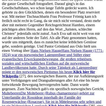
die ganze Gesellschaft fotografiert. Darauf ging's in das
Gesellschaftshaus, wo schon lange Tafeln gedeckt waren. Ich
gehörte zu den Glücklichen, denen ein besonderer Platz reserviert
war. Mit meiner Tischnachbarin Frau Professor Frömig kam ich
freilich nicht recht in Gang, da sie mich nicht verstand, desto mehr
aber mit meinem Gegenüber Reichsgerichtsrat Hambro, einem
prächtigen alten Herrn, auf den das Wort
Juristen, schlechte
Christen
jedenfalls nicht zutraf. Auch Eva saß nicht weit von mir
auf der anderen Seite der Tafel. Als alle Platz genommen hatten,
wurde uns mitgeteilt, dass es zunächst keine leiblichen Genüsse
gebe, sondern geistige. Und Pastor Grönland aus Oslo hielt uns
einen Vortrag über
Hans Nielsen Hauge
Hans Nielsen Hauge (1771-
1824) war ein norwegischer Laienprediger und Stifter einer
evangelischen Erweckungsbewegung, die großen religiösen,
sozialen und wirtschaftlichen Einfluss auf die norwegische
Landbevölkerung hatte. Durch seine Tätigkeit als Laienprediger
prägte er den norwegischen Pietismus bis heute.
Klick hier für
Wikipedia
[27]
, den norwegischen Bauern, der zur Aufklärungszeit
unter Verfolgungen und Drangsalierungen aller Art eine bis heute
fortwirkende Bewegung hervorgerufen hatte. Dann wurde
gegessen. Zum Nachtisch gab's ein spezifisch norwegisches Gericht,
Multebeeren
Die Moltebeere (Rubus chamaemorus) gehört zur
Unterfamilie der Rosoideae innerhalb der Familie der
Rosengewächse (Rosaceae). Sie ist in Mitteleuropa sehr selten und
ist ein Wahrzeichen Lapplands.
Klick hier für Wikipedia
[28]
, eine