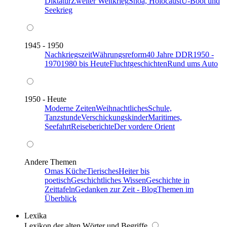
Diktatur
Zweiter Weltkrieg
Shoa, Holocaust
U-Boot und
Seekrieg
1945 - 1950
Nachkriegszeit
Währungsreform
40 Jahre DDR
1950 -
1970
1980 bis Heute
Fluchtgeschichten
Rund ums Auto
1950 - Heute
Moderne Zeiten
Weihnachtliches
Schule,
Tanzstunde
Verschickungskinder
Maritimes,
Seefahrt
Reiseberichte
Der vordere Orient
Andere Themen
Omas Küche
Tierisches
Heiter bis
poetisch
Geschichtliches Wissen
Geschichte in
Zeittafeln
Gedanken zur Zeit - Blog
Themen im
Überblick
Lexika
Lexikon der alten Wörter und Begriffe