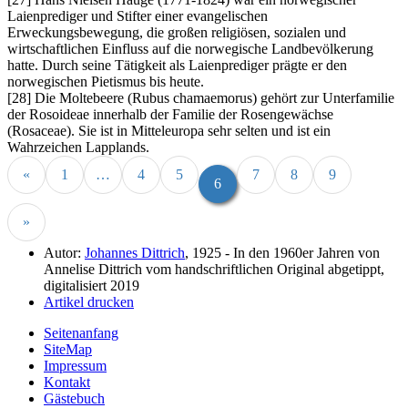
Laienprediger und Stifter einer evangelischen
Erweckungsbewegung, die großen religiösen, sozialen und
wirtschaftlichen Einfluss auf die norwegische Landbevölkerung
hatte. Durch seine Tätigkeit als Laienprediger prägte er den
norwegischen Pietismus bis heute.
[28] Die Moltebeere (Rubus chamaemorus) gehört zur Unterfamilie
der Rosoideae innerhalb der Familie der Rosengewächse
(Rosaceae). Sie ist in Mitteleuropa sehr selten und ist ein
Wahrzeichen Lapplands.
«
1
…
4
5
7
8
9
6
»
Autor:
Johannes Dittrich
, 1925 - In den 1960er Jahren von
Annelise Dittrich vom handschriftlichen Original abgetippt,
digitalisiert 2019
Artikel drucken
Seitenanfang
SiteMap
Impressum
Kontakt
Gästebuch