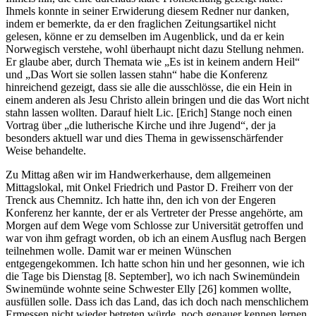
Ihmels konnte in seiner Erwiderung diesem Redner nur danken,
indem er bemerkte, da er den fraglichen Zeitungsartikel nicht
gelesen, könne er zu demselben im Augenblick, und da er kein
Norwegisch verstehe, wohl überhaupt nicht dazu Stellung nehmen.
Er glaube aber, durch Themata wie
Es ist in keinem andern Heil
und
Das Wort sie sollen lassen stahn
habe die Konferenz
hinreichend gezeigt, dass sie alle die ausschlösse, die ein Hein in
einem anderen als Jesu Christo allein bringen und die das Wort nicht
stahn lassen wollten. Darauf hielt Lic. [Erich] Stange noch einen
Vortrag über
die lutherische Kirche und ihre Jugend
, der ja
besonders aktuell war und dies Thema in gewissenschärfender
Weise behandelte.
Zu Mittag aßen wir im Handwerkerhause, dem allgemeinen
Mittagslokal, mit Onkel Friedrich und Pastor D. Freiherr von der
Trenck aus Chemnitz. Ich hatte ihn, den ich von der Engeren
Konferenz her kannte, der er als Vertreter der Presse angehörte, am
Morgen auf dem Wege vom Schlosse zur Universität getroffen und
war von ihm gefragt worden, ob ich an einem Ausflug nach Bergen
teilnehmen wolle. Damit war er meinen Wünschen
entgegengekommen. Ich hatte schon hin und her gesonnen, wie ich
die Tage bis Dienstag [8. September], wo ich nach
Swinemünde
in
Swinemünde wohnte seine Schwester Elly
[26]
kommen wollte,
ausfüllen solle. Dass ich das Land, das ich doch nach menschlichem
Ermessen nicht wieder betreten würde, noch genauer kennen lernen