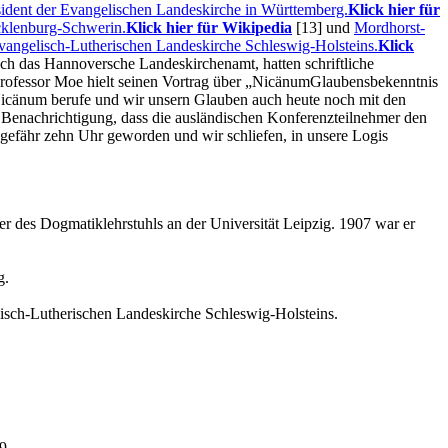
ident der Evangelischen Landeskirche in Württemberg.
Klick hier für
cklenburg-Schwerin.
Klick hier für Wikipedia
[13]
und
Mordhorst-
Evangelisch-Lutherischen Landeskirche Schleswig-Holsteins.
Klick
h das Hannoversche Landeskirchenamt, hatten schriftliche
ofessor Moe hielt seinen Vortrag über
Nicänum
Glaubensbekenntnis
 Nicänum berufe und wir unsern Glauben auch heute noch mit den
e Benachrichtigung, dass die ausländischen Konferenzteilnehmer den
gefähr zehn Uhr geworden und wir schliefen, in unsere Logis
r des Dogmatiklehrstuhls an der Universität Leipzig. 1907 war er
g.
lisch-Lutherischen Landeskirche Schleswig-Holsteins.
19