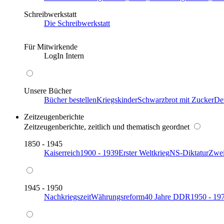
Schreibwerkstatt
Die Schreibwerkstatt
Für Mitwirkende
LogIn Intern
Unsere Bücher
Bücher bestellen
Kriegskinder
Schwarzbrot mit Zucker
De
Zeitzeugenberichte
Zeitzeugenberichte, zeitlich und thematisch geordnet
1850 - 1945
Kaiserreich
1900 - 1939
Erster Weltkrieg
NS-Diktatur
Zwei
1945 - 1950
Nachkriegszeit
Währungsreform
40 Jahre DDR
1950 - 19