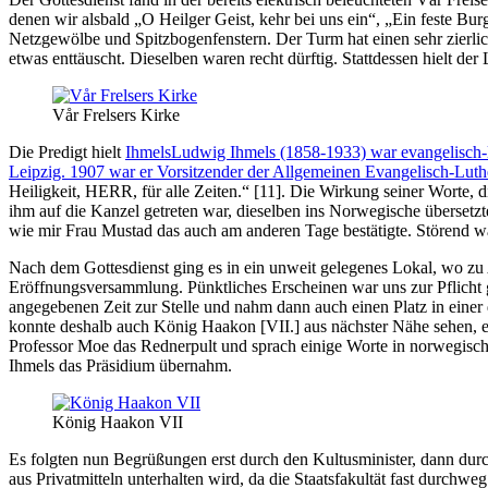
denen wir alsbald
O Heilger Geist, kehr bei uns ein
,
Ein feste Burg
Netzgewölbe und Spitzbogenfenstern. Der Turm hat einen sehr zierlich
etwas enttäuscht. Dieselben waren recht dürftig. Stattdessen hielt der
Vår Frelsers Kirke
Die Predigt hielt
Ihmels
Ludwig Ihmels (1858-1933) war evangelisch-lu
Leipzig. 1907 war er Vorsitzender der Allgemeinen Evangelisch-Luth
Heiligkeit, HERR, für alle Zeiten.
[11]
. Die Wirkung seiner Worte, d
ihm auf die Kanzel getreten war, dieselben ins Norwegische übersetz
wie mir Frau Mustad das auch am anderen Tage bestätigte. Störend war
Nach dem Gottesdienst ging es in ein unweit gelegenes Lokal, wo zu 
Eröffnungsversammlung. Pünktliches Erscheinen war uns zur Pflicht 
angegebenen Zeit zur Stelle und nahm dann auch einen Platz in einer 
konnte deshalb auch König Haakon [VII.] aus nächster Nähe sehen, e
Professor Moe das Rednerpult und sprach einige Worte in norwegischer
Ihmels das Präsidium übernahm.
König Haakon VII
Es folgten nun Begrüßungen erst durch den Kultusminister, dann durch
aus Privatmitteln unterhalten wird, da die Staatsfakultät fast durchwe