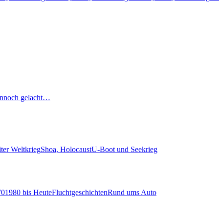
nnoch gelacht…
ter Weltkrieg
Shoa, Holocaust
U-Boot und Seekrieg
70
1980 bis Heute
Fluchtgeschichten
Rund ums Auto