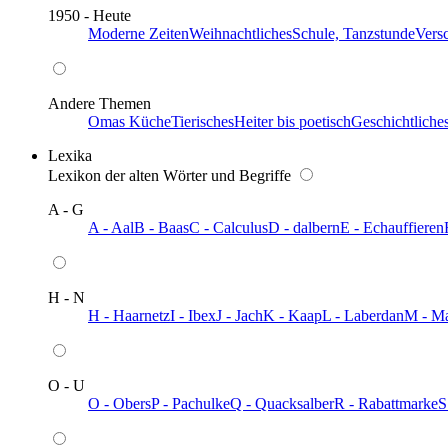
1950 - Heute
Moderne Zeiten
Weihnachtliches
Schule, Tanzstunde
Vers
Andere Themen
Omas Küche
Tierisches
Heiter bis poetisch
Geschichtliche
Lexika
Lexikon der alten Wörter und Begriffe
A - G
A - Aal
B - Baas
C - Calculus
D - dalbern
E - Echauffieren
H - N
H - Haarnetz
I - Ibex
J - Jach
K - Kaap
L - Laberdan
M - M
O - U
O - Obers
P - Pachulke
Q - Quacksalber
R - Rabattmarke
S