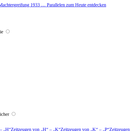
er Machtergreifung 1933 … Parallelen zum Heute entdecken
ie
ücher
–
H
Zeitzeugen von
H
–
K
Zeitzeugen von
K
–
P
Zeitzeugen