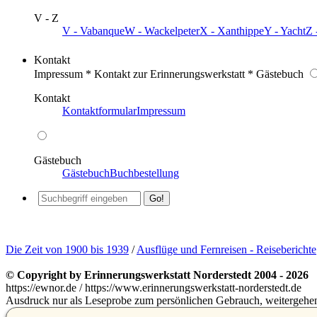
V - Z
V - Vabanque
W - Wackelpeter
X - Xanthippe
Y - Yacht
Z 
Kontakt
Impressum * Kontakt zur Erinnerungswerkstatt * Gästebuch
Kontakt
Kontaktformular
Impressum
Gästebuch
Gästebuch
Buchbestellung
Die Zeit von 1900 bis 1939
/
Ausflüge und Fernreisen - Reiseberichte
© Copyright by Erinnerungswerkstatt Norderstedt 2004 - 2026
https://ewnor.de / https://www.erinnerungswerkstatt-norderstedt.de
Ausdruck nur als Leseprobe zum persönlichen Gebrauch, weitergehend