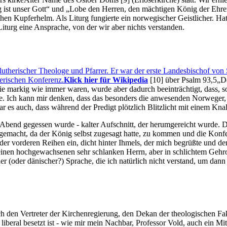
 ist unser Gott
und
Lobe den Herren, den mächtigen König der Ehr
en Kupferhelm. Als Liturg fungierte ein norwegischer Geistlicher. Hat
 Liturg eine Ansprache, von der wir aber nichts verstanden.
therischer Theologe und Pfarrer. Er war der erste Landesbischof von 
erischen Konferenz.
Klick hier für Wikipedia
[10]
über
Psalm 93,5
De
ie markig wie immer waren, wurde aber dadurch beeinträchtigt, dass, so
te. Ich kann mir denken, dass das besonders die anwesenden Norweger,
 es auch, dass während der Predigt plötzlich Blitzlicht mit einem Kna
Abend gegessen wurde - kalter Aufschnitt, der herumgereicht wurde. Da
gemacht, da der König selbst zugesagt hatte, zu kommen und die Konfe
der vorderen Reihen ein, dicht hinter Ihmels, der mich begrüßte und de
inen hochgewachsenen sehr schlanken Herrn, aber in schlichtem Gehro
 (oder dänischer?) Sprache, die ich natürlich nicht verstand, um dann a
 den Vertreter der Kirchenregierung, den Dekan der theologischen Faku
g liberal besetzt ist - wie mir mein Nachbar, Professor Vold, auch ein Mi