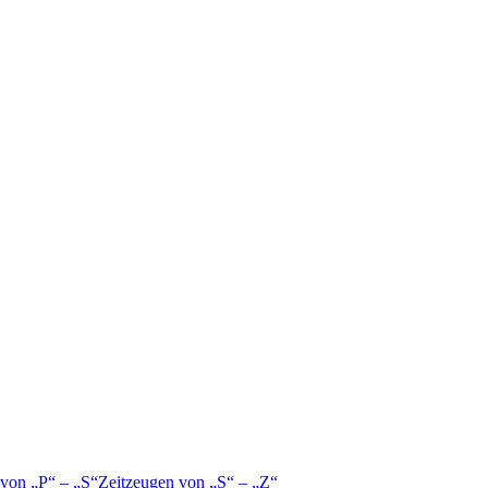
 von
P
–
S
Zeitzeugen von
S
–
Z