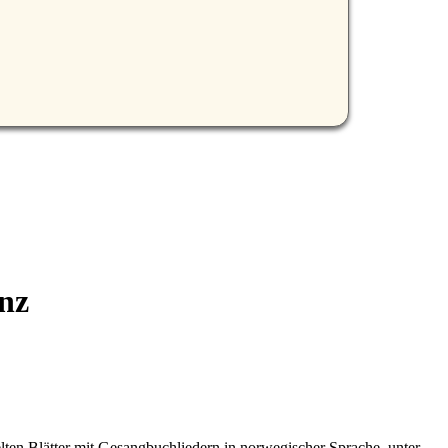
nz
ielten Blätter mit Gesangbuchliedern in norwegischer Sprache, unter