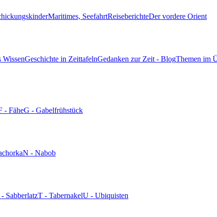
chickungskinder
Maritimes, Seefahrt
Reiseberichte
Der vordere Orient
s Wissen
Geschichte in Zeittafeln
Gedanken zur Zeit - Blog
Themen im Ü
F - Fähe
G - Gabelfrühstück
achorka
N - Nabob
 - Sabberlatz
T - Tabernakel
U - Ubiquisten