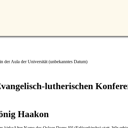
n der Aula der Universität (unbekanntes Datum)
vangelisch-lutherischen Konfere
König Haakon
rs kirke
Alter Name des Osloer Doms
[9]
(Erlöserkirche) statt. Wir erh