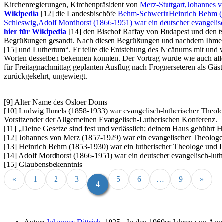
Kirchenregierungen, Kirchenpräsident von
Merz-Stuttgart
,Johannes v
Wikipedia
[12]
die Landesbischöfe
Behm-Schwerin
Heinrich Behm (
Schleswig
,Adolf Mordhorst (1866-1951) war ein deutscher evangelisc
hier für Wikipedia
[14]
den Bischof Raffay von Budapest und den ts
Begrüßungen gesandt. Nach diesen Begrüßungen und nachdem Ihmels n
[15]
und Luthertum
. Er teilte die Entstehung des Nicänums mit und
Worten desselben bekennen könnten. Der Vortrag wurde wie auch alle 
für Freitagnachmittag geplanten Ausflug nach Frognerseteren als Gä
zurückgekehrt, ungewiegt.
[9] Alter Name des Osloer Doms
[10] Ludwig Ihmels (1858-1933) war evangelisch-lutherischer Theolog
Vorsitzender der Allgemeinen Evangelisch-Lutherischen Konferenz.
[11]
Deine Gesetze sind fest und verlässlich; deinem Haus gebührt He
[12] Johannes von Merz (1857-1929) war ein evangelischer Theologe
[13] Heinrich Behm (1853-1930) war ein lutherischer Theologe und
[14] Adolf Mordhorst (1866-1951) war ein deutscher evangelisch-luth
[15] Glaubensbekenntnis
«
1
2
3
5
6
…
9
»
4
Autor:
Johannes Dittrich
, 1925 - In den 1960er Jahren von Annel