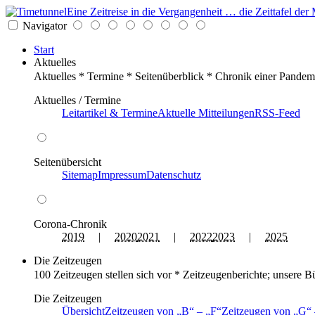
Eine Zeitreise in die Vergangenheit … die Zeittafel d
Navigator
Start
Aktuelles
Aktuelles * Termine * Seitenüberblick * Chronik einer Pandem
Aktuelles / Termine
Leitartikel & Termine
Aktuelle Mitteilungen
RSS-Feed
Seitenübersicht
Sitemap
Impressum
Datenschutz
Corona-Chronik
2019
|
2020
2021
|
2022
2023
|
2025
Die Zeitzeugen
100 Zeitzeugen stellen sich vor * Zeitzeugenberichte; unsere B
Die Zeitzeugen
Übersicht
Zeitzeugen von
B
–
F
Zeitzeugen von
G