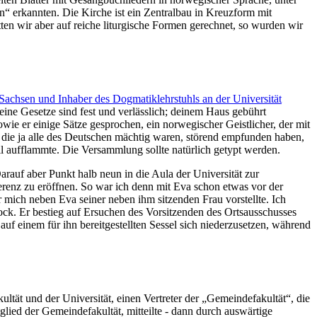
en
erkannten. Die Kirche ist ein Zentralbau in Kreuzform mit
ten wir aber auf reiche liturgische Formen gerechnet, so wurden wir
Sachsen und Inhaber des Dogmatiklehrstuhls an der Universität
ine Gesetze sind fest und verlässlich; deinem Haus gebührt
wie er einige Sätze gesprochen, ein norwegischer Geistlicher, der mit
 die ja alle des Deutschen mächtig waren, störend empfunden haben,
ll aufflammte. Die Versammlung sollte natürlich getypt werden.
rauf aber Punkt halb neun in die Aula der Universität zur
renz zu eröffnen. So war ich denn mit Eva schon etwas vor der
r mich neben Eva seiner neben ihm sitzenden Frau vorstellte. Ich
ck. Er bestieg auf Ersuchen des Vorsitzenden des Ortsausschusses
uf einem für ihn bereitgestellten Sessel sich niederzusetzen, während
ltät und der Universität, einen Vertreter der
Gemeindefakultät
, die
tglied der Gemeindefakultät, mitteilte - dann durch auswärtige