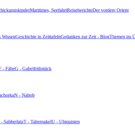
chickungskinder
Maritimes, Seefahrt
Reiseberichte
Der vordere Orient
s Wissen
Geschichte in Zeittafeln
Gedanken zur Zeit - Blog
Themen im Ü
F - Fähe
G - Gabelfrühstück
achorka
N - Nabob
 - Sabberlatz
T - Tabernakel
U - Ubiquisten