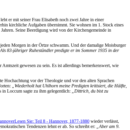
t er mit seiner Frau Elisabeth noch zwei Jahre in einer
hin kirchliche Aufgaben übernimmt. Sie wohnen im 1. Stock eines
4 Jahren. Seine Beerdigung wird von der Kirchengemeinde in
ein jeden Morgen in der Örtze schwamm. Und der damalige Moisburger
Als 83-jähriger Ruheständler predigte er im Sommer 1935 in der
er Amtszeit gewesen zu sein. Es ist allerdings bemerkenswert, wie
öhte Hochachtung vor der Theologie und vor den alten Sprachen
Worten:
Wiederholt hat Uhlhorn meine Predigten kritisiert, die Hälfte,
 in Loccum sagte zu ihm gelegentlich:
Dittrich, du bist zu
annover
Lesen Sie: Teil 8 - Hannover, 1877-1880
wieder verlässt,
emokratischen Tendenzen lehnt er ab. So schreibt er:
Aber am 9.