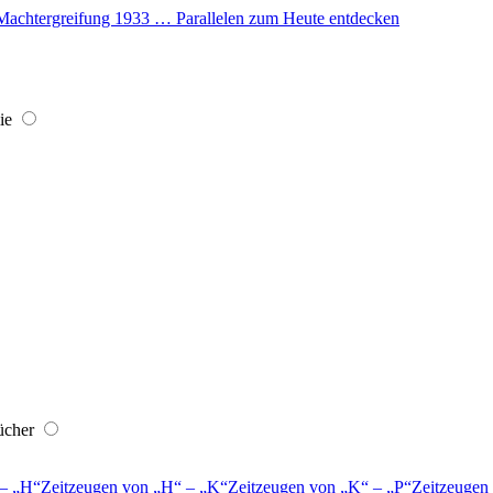
er Machtergreifung 1933 … Parallelen zum Heute entdecken
ie
ücher
–
H
Zeitzeugen von
H
–
K
Zeitzeugen von
K
–
P
Zeitzeugen