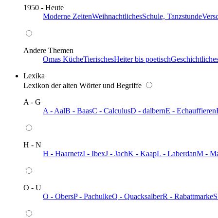
1950 - Heute
Moderne Zeiten
Weihnachtliches
Schule, Tanzstunde
Vers
Andere Themen
Omas Küche
Tierisches
Heiter bis poetisch
Geschichtliche
Lexika
Lexikon der alten Wörter und Begriffe
A - G
A - Aal
B - Baas
C - Calculus
D - dalbern
E - Echauffieren
H - N
H - Haarnetz
I - Ibex
J - Jach
K - Kaap
L - Laberdan
M - M
O - U
O - Obers
P - Pachulke
Q - Quacksalber
R - Rabattmarke
S