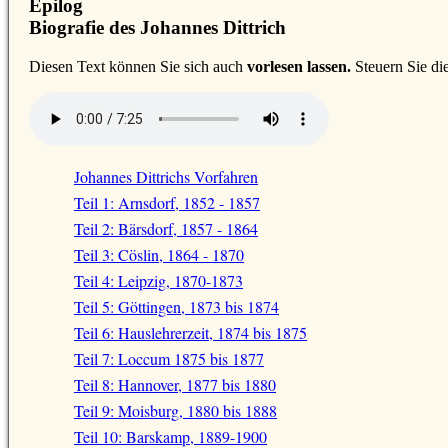
Epilog
Biografie des Johannes Dittrich
D
iesen Text können Sie sich auch
vorlesen lassen.
Steuern Sie di
Johannes Dittrichs Vorfahren
Teil 1: Arnsdorf, 1852 - 1857
Teil 2: Bärsdorf, 1857 - 1864
Teil 3: Cöslin, 1864 - 1870
Teil 4: Leipzig, 1870-1873
Teil 5: Göttingen, 1873 bis 1874
Teil 6: Hauslehrerzeit, 1874 bis 1875
Teil 7: Loccum 1875 bis 1877
Teil 8: Hannover, 1877 bis 1880
Teil 9: Moisburg, 1880 bis 1888
Teil 10: Barskamp, 1889-1900