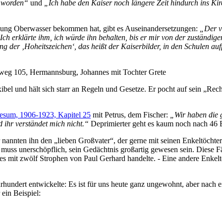
 worden
und
Ich habe den Kaiser noch längere Zeit hindurch ins Ki
ssung Oberwasser bekommen hat, gibt es Auseinandersetzungen:
Der v
. Ich erklärte ihm, ich würde ihn behalten, bis er mir von der zuständ
ung der
Hoheitszeichen
, das heißt der Kaiserbilder, in den Schulen auff
rweg 105, Hermannsburg, Johannes mit Tochter Grete
xibel und hält sich starr an Regeln und Gesetze. Er pocht auf sein
Rech
Lesum, 1906-1923, Kapitel 25
mit Petrus, dem Fischer:
Wir haben die 
 ihr verständet mich nicht.
Deprimierter geht es kaum noch nach 46 B
r nannten ihn den
lieben Großvater
, der gerne mit seinen Enkeltöcht
t muss unerschöpflich, sein Gedächtnis großartig gewesen sein. Diese 
s mit zwölf Strophen von Paul Gerhard handelte. - Eine andere Enkelto
hundert entwickelte: Es ist für uns heute ganz ungewohnt, aber nach ei
 ein Beispiel: