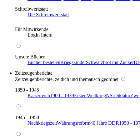
Schreibwerkstatt
Die Schreibwerkstatt
Für Mitwirkende
LogIn Intern
Unsere Bücher
Bücher bestellen
Kriegskinder
Schwarzbrot mit Zucker
De
Zeitzeugenberichte
Zeitzeugenberichte, zeitlich und thematisch geordnet
1850 - 1945
Kaiserreich
1900 - 1939
Erster Weltkrieg
NS-Diktatur
Zwei
1945 - 1950
Nachkriegszeit
Währungsreform
40 Jahre DDR
1950 - 19