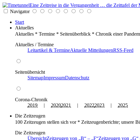
Eine Zeitreise in die Vergangenheit … die Zeittafel d
Navigator
Start
Aktuelles
Aktuelles * Termine * Seitenüberblick * Chronik einer Pandem
Aktuelles / Termine
Leitartikel & Termine
Aktuelle Mitteilungen
RSS-Feed
Seitenübersicht
Sitemap
Impressum
Datenschutz
Corona-Chronik
2019
|
2020
2021
|
2022
2023
|
2025
Die Zeitzeugen
100 Zeitzeugen stellen sich vor * Zeitzeugenberichte; unsere B
Die Zeitzeugen
Übersicht
Zeitzeugen von
B
–
F
Zeitzeugen von
G