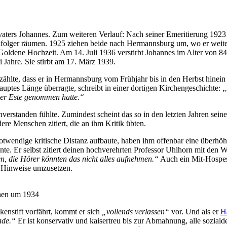
ers Johannes. Zum weiteren Verlauf: Nach seiner Emeritierung 1923 leb
folger räumen. 1925 ziehen beide nach Hermannsburg um, wo er weiter
Goldene Hochzeit. Am 14. Juli 1936 verstirbt Johannes im Alter von 8
i Jahre. Sie stirbt am 17. März 1939.
erzählte, dass er in Hermannsburg vom Frühjahr bis in den Herbst hin
uptes Länge überragte, schreibt in einer dortigen Kirchengeschichte:
er Este genommen hatte.
nverstanden fühlte. Zumindest scheint das so in den letzten Jahren sein
re Menschen zitiert, die an ihm Kritik übten.
notwendige kritische Distanz aufbaute, haben ihm offenbar eine überh
nnte. Er selbst zitiert deinen hochverehrten Professor Uhlhorn mit den 
en, die Hörer könnten das nicht alles aufnehmen.
Auch ein Mit-Hospes
 Hinweise umzusetzen.
chen um 1934
enstift vorfährt, kommt er sich
vollends verlassen
vor. Und als er
H
ade.
Er ist konservativ und kaisertreu bis zur Abmahnung, alle soziald