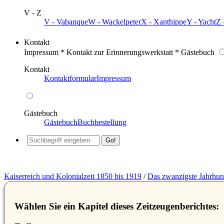
V - Z
V - Vabanque
W - Wackelpeter
X - Xanthippe
Y - Yacht
Z 
Kontakt
Impressum * Kontakt zur Erinnerungswerkstatt * Gästebuch
Kontakt
Kontaktformular
Impressum
Gästebuch
Gästebuch
Buchbestellung
Kaiserreich und Kolonialzeit 1850 bis 1919
/
Das zwanzigste Jahrhun
Wählen Sie ein Kapitel dieses Zeitzeugenberichtes: