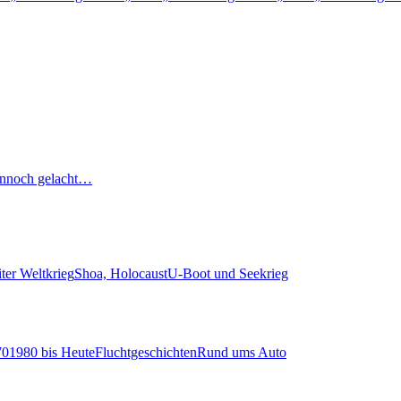
nnoch gelacht…
ter Weltkrieg
Shoa, Holocaust
U-Boot und Seekrieg
70
1980 bis Heute
Fluchtgeschichten
Rund ums Auto