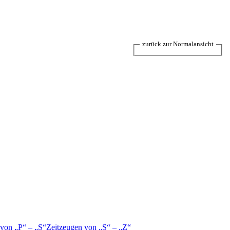
zurück zur Normalansicht
 von
P
–
S
Zeitzeugen von
S
–
Z