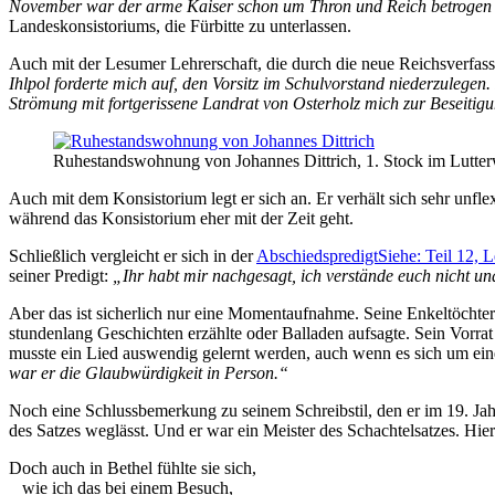
November war der arme Kaiser schon um Thron und Reich betrogen
Landeskonsistoriums, die Fürbitte zu unterlassen.
Auch mit der Lesumer Lehrerschaft, die durch die neue Reichsverfa
Ihlpol forderte mich auf, den Vorsitz im Schulvorstand niederzulegen
Strömung mit fortgerissene Landrat von Osterholz mich zur Beseitig
Ruhestandswohnung von Johannes Dittrich, 1. Stock im Lutte
Auch mit dem Konsistorium legt er sich an. Er verhält sich sehr unfle
während das Konsistorium eher mit der Zeit geht.
Schließlich vergleicht er sich in der
Abschiedspredigt
Siehe: Teil 12, 
seiner Predigt:
Ihr habt mir nachgesagt, ich verstände euch nicht und
Aber das ist sicherlich nur eine Momentaufnahme. Seine Enkeltöchte
stundenlang Geschichten erzählte oder Balladen aufsagte. Sein Vorra
musste ein Lied auswendig gelernt werden, auch wenn es sich um eine
war er die Glaubwürdigkeit in Person.
Noch eine Schlussbemerkung zu seinem Schreibstil, den er im 19. Jahr
des Satzes weglässt. Und er war ein Meister des Schachtelsatzes. Hier
Doch auch in Bethel fühlte sie sich,
wie ich das bei einem Besuch,