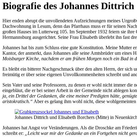
Biografie des Johannes Dittrich
Hier enden abrupt die unvollendeten Aufzeichnungen meines Urgroßvat
Dachwohnung in Lesum, denn das Pfarrhaus muss er für seinen Nach
großen Hauses im Lutterweg 105. Im September 1932 feiern sie ihre 
Hermannsburg ausgerichtet. Seine Frau Elisabeth überlebt ihn fast dre
Johannes hat bis zum Schluss eine gute Konstitution. Meine Mutter 
Kantor, der anmerkt, dass Johannes alle seine Amtsbrüder um eines Ha
Moisburger Kirche, nachdem er am frühen Morgen noch ein Bad in d
Es bleibt ein bitterer Nachgeschmack über den alten Herrn, der sich u
freimütig er über seine eigenen Unvollkommenheiten schreibt und ande
Sein Vater und seine Professoren, zu denen er wohl nicht immer die 
eingebläut, die er bei seiner Arbeit in der Gemeinde nicht ablegen ko
ja, ein Drittel der Gedanken, die eine meiner Predigten hätte, genügt
aristokratisch.
Aber es gelang ihm wohl nicht, diese wohlgemeinten
Johannes Dittrich und Elisabeth Borchers (Mitte) in Neuenkir
Johannes hat Angst vor Veränderungen. Als die Droschke am Friederik
schreibt er:
Leicht war mir der Gedanke an ein Fortgehen nicht ger