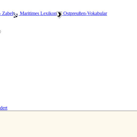
- Zabel
️ Maritimes Lexikon
️ Ostpreußen-Vokabular
dert