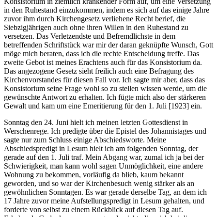
Konsistorium in ziemlich kränkender Form auf, um eine Versetzung
in den Ruhestand einzukommen, indem es sich auf das einige Jahre
zuvor ihm durch Kirchengesetz verliehene Recht berief, die
Siebzigjährigen auch ohne ihren Willen in den Ruhestand zu
versetzen. Das Verletzendste und Befremdlichste in dem
betreffenden Schriftstück war mir der daran geknüpfte Wunsch, Gott
möge mich beraten, dass ich die rechte Entscheidung treffe. Das
zweite Gebot ist meines Erachtens auch für das Konsistorium da.
Das angezogene Gesetz sieht freilich auch eine Befragung des
Kirchenvorstandes für diesen Fall vor. Ich sagte mir aber, dass das
Konsistorium seine Frage wohl so zu stellen wissen werde, um die
gewünschte Antwort zu erhalten. Ich fügte mich also der stärkeren
Gewalt und kam um eine Emeritierung für den 1. Juli [1923] ein.
Sonntag den 24. Juni hielt ich meinen letzten Gottesdienst in
Werschenrege. Ich predigte über die Epistel des Johannistages und
sagte nur zum Schluss einige Abschiedsworte. Meine
Abschiedspredigt in Lesum hielt ich am folgenden Sonntag, der
gerade auf den 1. Juli traf. Mein Abgang war, zumal ich ja bei der
Schwierigkeit, man kann wohl sagen Unmöglichkeit, eine andere
Wohnung zu bekommen, vorläufig da blieb, kaum bekannt
geworden, und so war der Kirchenbesuch wenig stärker als an
gewöhnlichen Sonntagen. Es war gerade derselbe Tag, an dem ich
17 Jahre zuvor meine Aufstellungspredigt in Lesum gehalten, und
forderte von selbst zu einem Rückblick auf diesen Tag auf.