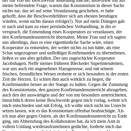
der mir von der Beschwerde Mitteilung machte, antwortete mir auf
meine befremdete Frage, warum das Konsistorium in dieser Sache
nichts tue, das sei auf seine Veranlassung geschehen, er habe
gehofft, dass die Beschwerdeführer sich am ehesten beruhigen
würden, wenn nichts daraus erfolge(!). Nur auf mein Drängen gab
er nach und kam zu einer persönlichen Verhandlung, in der er
versprach, die Entsendung eines Kooperators zu veranlassen, der
den Konfirmandenunterricht übernahm. Meine Frau und ich sagten
uns allerdings, dass es eine eigentümliche Sache wäre, einen
Kooperator zu entsenden, der weiter nichts zu tun hätte, als eine
Schar ungezogener und unfleißiger Konfirmanden zu übernehmen,
ließen es uns aber gefallen. Der uns zugeschickte Kooperator
Jacobshagen, Neffe meines früheren Bleckeder Superintendenten,
war uns auch ein angenehmer Hausgenosse, und mit seinem
frischen, freundlichen Wesen eroberte er sich besonders in der ersten
Zeit die Herzen. Es schien ihm auch wirklich zu liegen, die
Konfirmanden besser an der Stange zu halten. Gegen die Zumutung
des Konsistoriums, den ganzen Konfirmandenunterricht abzugeben,
auch den der auswärtigen und der von mir besonders unterrichteten,
hinsichtlich deren keine Beschwerde gegen mich vorlag, wehrte ich
mich entschieden und mit Erfolg, ich wollte mich nicht ins Unrecht
setzen lassen, wie es das Konsistorium offenbar beabsichtigte. Als
ich nun aber gegen Ostern, als der Konfirmandenunterricht zu Ende
ging, um Abberufung des Kollaborators bat, da ich mein Amt in
vollem Umfang wiederaufzunehmen gedächte, forderte mich das