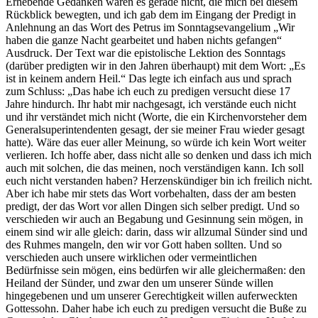
Erhebende Gedanken waren es gerade nicht, die mich bei diesem
Rückblick bewegten, und ich gab dem im Eingang der Predigt in
Anlehnung an das Wort des Petrus im Sonntagsevangelium
Wir
haben die ganze Nacht gearbeitet und haben nichts gefangen
Ausdruck. Der Text war die epistolische Lektion des Sonntags
(darüber predigten wir in den Jahren überhaupt) mit dem Wort:
Es
ist in keinem andern Heil.
Das legte ich einfach aus und sprach
zum Schluss:
Das habe ich euch zu predigen versucht diese 17
Jahre hindurch. Ihr habt mir nachgesagt, ich verstände euch nicht
und ihr verständet mich nicht (Worte, die ein Kirchenvorsteher dem
Generalsuperintendenten gesagt, der sie meiner Frau wieder gesagt
hatte). Wäre das euer aller Meinung, so würde ich kein Wort weiter
verlieren. Ich hoffe aber, dass nicht alle so denken und dass ich mich
auch mit solchen, die das meinen, noch verständigen kann. Ich soll
euch nicht verstanden haben? Herzenskündiger bin ich freilich nicht.
Aber ich habe mir stets das Wort vorbehalten, dass der am besten
predigt, der das Wort vor allen Dingen sich selber predigt. Und so
verschieden wir auch an Begabung und Gesinnung sein mögen, in
einem sind wir alle gleich: darin, dass wir allzumal Sünder sind und
des Ruhmes mangeln, den wir vor Gott haben sollten. Und so
verschieden auch unsere wirklichen oder vermeintlichen
Bedürfnisse sein mögen, eins bedürfen wir alle gleichermaßen: den
Heiland der Sünder, und zwar den um unserer Sünde willen
hingegebenen und um unserer Gerechtigkeit willen auferweckten
Gottessohn. Daher habe ich euch zu predigen versucht die Buße zu