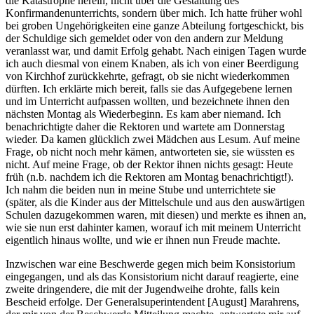
die Katastrophe herein, nicht über die Gestaltung des
Konfirmandenunterrichts, sondern über mich. Ich hatte früher wohl
bei groben Ungehörigkeiten eine ganze Abteilung fortgeschickt, bis
der Schuldige sich gemeldet oder von den andern zur Meldung
veranlasst war, und damit Erfolg gehabt. Nach einigen Tagen wurde
ich auch diesmal von einem Knaben, als ich von einer Beerdigung
von Kirchhof zurückkehrte, gefragt, ob sie nicht wiederkommen
dürften. Ich erklärte mich bereit, falls sie das Aufgegebene lernen
und im Unterricht aufpassen wollten, und bezeichnete ihnen den
nächsten Montag als Wiederbeginn. Es kam aber niemand. Ich
benachrichtigte daher die Rektoren und wartete am Donnerstag
wieder. Da kamen glücklich zwei Mädchen aus Lesum. Auf meine
Frage, ob nicht noch mehr kämen, antworteten sie, sie wüssten es
nicht. Auf meine Frage, ob der Rektor ihnen nichts gesagt: Heute
früh (n.b. nachdem ich die Rektoren am Montag benachrichtigt!).
Ich nahm die beiden nun in meine Stube und unterrichtete sie
(später, als die Kinder aus der Mittelschule und aus den auswärtigen
Schulen dazugekommen waren, mit diesen) und merkte es ihnen an,
wie sie nun erst dahinter kamen, worauf ich mit meinem Unterricht
eigentlich hinaus wollte, und wie er ihnen nun Freude machte.
Inzwischen war eine Beschwerde gegen mich beim Konsistorium
eingegangen, und als das Konsistorium nicht darauf reagierte, eine
zweite dringendere, die mit der Jugendweihe drohte, falls kein
Bescheid erfolge. Der Generalsuperintendent [August] Marahrens,