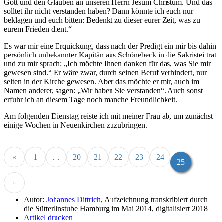
Gott und den Glauben an unseren Herrn Jesum Christum. Und das
solltet ihr nicht verstanden haben? Dann könnte ich euch nur
beklagen und euch bitten: Bedenkt zu dieser eurer Zeit, was zu
eurem Frieden dient.
Es war mir eine Erquickung, dass nach der Predigt ein mir bis dahin
persönlich unbekannter Kapitän aus Schönebeck in die Sakristei trat
und zu mir sprach:
Ich möchte Ihnen danken für das, was Sie mir
gewesen sind.
Er wäre zwar, durch seinen Beruf verhindert, nur
selten in der Kirche gewesen. Aber das möchte er mir, auch im
Namen anderer, sagen:
Wir haben Sie verstanden
. Auch sonst
erfuhr ich an diesem Tage noch manche Freundlichkeit.
Am folgenden Dienstag reiste ich mit meiner Frau ab, um zunächst
einige Wochen in Neuenkirchen zuzubringen.
«
1
…
20
21
22
23
24
25
»
Autor:
Johannes Dittrich
, Aufzeichnung transkribiert durch
die Sütterlinstube Hamburg im Mai 2014, digitalisiert 2018
Artikel drucken