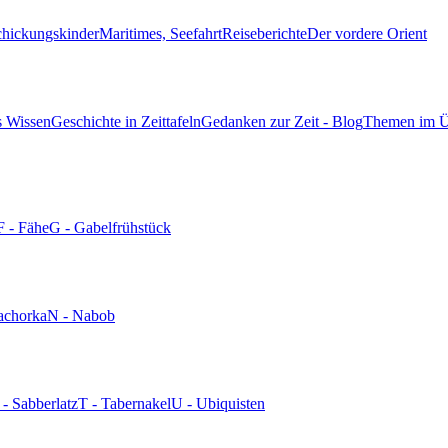
chickungskinder
Maritimes, Seefahrt
Reiseberichte
Der vordere Orient
s Wissen
Geschichte in Zeittafeln
Gedanken zur Zeit - Blog
Themen im Ü
F - Fähe
G - Gabelfrühstück
achorka
N - Nabob
 - Sabberlatz
T - Tabernakel
U - Ubiquisten