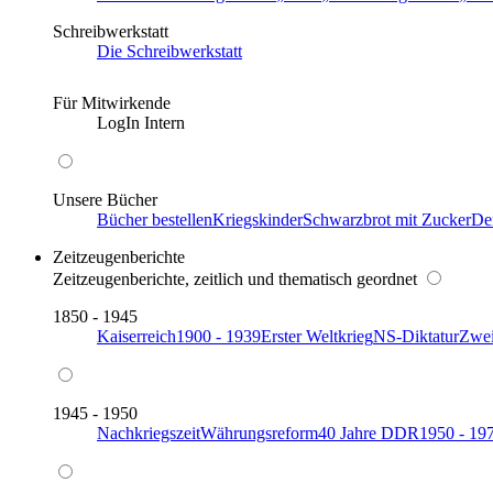
Schreibwerkstatt
Die Schreibwerkstatt
Für Mitwirkende
LogIn Intern
Unsere Bücher
Bücher bestellen
Kriegskinder
Schwarzbrot mit Zucker
De
Zeitzeugenberichte
Zeitzeugenberichte, zeitlich und thematisch geordnet
1850 - 1945
Kaiserreich
1900 - 1939
Erster Weltkrieg
NS-Diktatur
Zwei
1945 - 1950
Nachkriegszeit
Währungsreform
40 Jahre DDR
1950 - 19