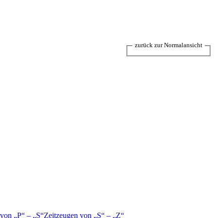
zurück zur Normalansicht
 von
P
–
S
Zeitzeugen von
S
–
Z