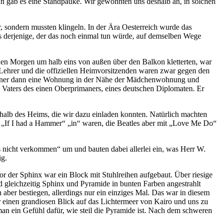
n gab es eine Standpauke. Wir gewöhnten uns deshalb an, in solchen
 sondern mussten klingeln. In der Ära Oesterreich wurde das
ss derjenige, der das noch einmal tun würde, auf demselben Wege
ühen Morgen um halb eins von außen über den Balkon kletterten, war
 Lehrer und die offiziellen Heimvorsitzenden waren zwar gegen den
rimaner dann eine Wohnung in der Nähe der Mädchenwohnung und
s Vaters des einen Oberprimaners, eines deutschen Diplomaten. Er
rhalb des Heims, die wir dazu einladen konnten. Natürlich machten
t
If I had a Hammer
in
waren, die Beatles aber mit
Love Me Do
ns nicht verkommen
um und bauten dabei allerlei ein, was Herr W.
ig.
Vor der Sphinx war ein Block mit Stuhlreihen aufgebaut. Über riesige
d gleichzeitig Sphinx und Pyramide in bunten Farben angestrahlt
ber bestiegen, allerdings nur ein einziges Mal. Das war in diesem
 einen grandiosen Blick auf das Lichtermeer von Kairo und uns zu
an ein Gefühl dafür, wie steil die Pyramide ist. Nach dem schweren