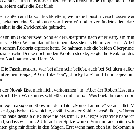
Geräusch im Haus hörte, flitzte er im Affenzahn die Treppe hoch. Dan
 sofern dafür die Zeit blieb.
ehr außen am Balkon hochklettern, wenn die Haustür verschlossen war,
ten, bekamen eine Standpauke von Herrn W. und er verkündete allen, da
selbst in die Zwickmühle gebracht.
Als dann im Oktober zwei Schüler der Oberprima nach einer Party am fr
usste Herr W. nun darauf bestehen, dass sie das Heim verlassen. Alle
it seinem Rücktritt erpresst hatte. So nahmen sich die beiden Oberp
zialistische Denke noch in den Köpfen steckte, zeigte die Reaktion de
nden Nachnamen von Herrn W.
 Die Faschingsparty war bei allen sehr beliebt, auch bei Schülern auße
mit seinen Songs
A Girl Like You
,
Lucky Lips
und Trini Lopez mi
n.
 der Novak lässt mich nicht verkommen
in
Aber der Robert lässt u
 Auch Herr W. nahm es schließlich mit Humor. Was blieb ihm auch übr
n regelmäßig eine Show mit dem Titel
Son et Lumiere
veranstaltet. 
 der ägyptischen Geschichte, erzählt von der Sphinx persönlich, währen
und habe deshalb die Show nie besucht. Die Cheops-Pyramide habe ich a
d, sodass wir um 22 Uhr auf der Spitze waren. Von dort aus hatten wir
nten ging mir direkt in den Magen. Erst wenn man oben ist, bekommt m