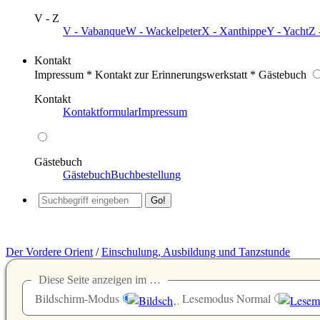
V - Z
V - Vabanque
W - Wackelpeter
X - Xanthippe
Y - Yacht
Z 
Kontakt
Impressum * Kontakt zur Erinnerungswerkstatt * Gästebuch
Kontakt
Kontaktformular
Impressum
Gästebuch
Gästebuch
Buchbestellung
Der Vordere Orient
/
Einschulung, Ausbildung und Tanzstunde
Diese Seite anzeigen im …
Bildschirm-Modus
Lesemodus Normal