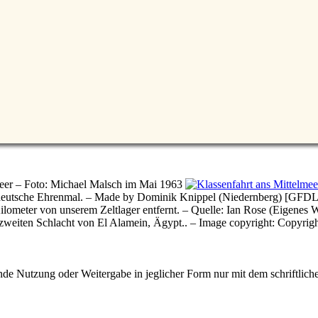
meer – Foto: Michael Malsch im Mai 1963
e deutsche Ehrenmal. – Made by Dominik Knippel (Niedernberg) [G
 Kilometer von unserem Zeltlager entfernt. – Quelle: Ian Rose (Eige
 zweiten Schlacht von El Alamein, Ägypt.. – Image copyright: Copyri
e Nutzung oder Weitergabe in jeglicher Form nur mit dem schriftlich