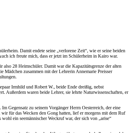
chülerheim. Damit endete seine
verlorene Zeit
, wie er seine beiden
uch ich freute mich, dass er jetzt im Schülerheim in Kairo war.
 also 28 Heimschüler. Damit war die Kapazitätsgrenze der alten
 die Mädchen zusammen mit der Lehrerin Annemarie Preisser
altungen.
aar Irmhild und Robert W., beide Ende dreißig, nebst
iert. Außerdem waren beide Lehrer, sie lehrte Naturwissenschaften, er
. Im Gegensatz zu seinem Vorgänger Herrn Oesterreich, der eine
ohl wir für das Wecken den Gong hatten, lief er morgens mit dem Ruf
das wohl ein seemännischer Weckruf war, der sich von
arise