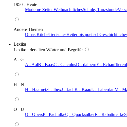
1950 - Heute
Moderne Zeiten
Weihnachtliches
Schule, Tanzstunde
Vers
Andere Themen
Omas Küche
Tierisches
Heiter bis poetisch
Geschichtliche
Lexika
Lexikon der alten Wörter und Begriffe
A - G
A - Aal
B - Baas
C - Calculus
D - dalbern
E - Echauffieren
H - N
H - Haarnetz
I - Ibex
J - Jach
K - Kaap
L - Laberdan
M - M
O - U
O - Obers
P - Pachulke
Q - Quacksalber
R - Rabattmarke
S