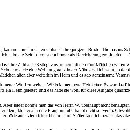
alt, kam nun auch mein eineinhalb Jahre jüngerer Bruder Thomas ins S
nn ich habe die Zeit in Jerusalem immer als Bereicherung empfunden. – A
ass ihre Zahl auf 23 stieg. Zusammen mit den fünf Mädchen waren wir
e Schule mietete eine Wohnung ganz in der Nähe des Heims an, in der
e Mädchen aßen aber weiterhin im Heim und es gab gemeinsame Veranst
 neuer Wind zu wehen. Wir bekamen neue Heimleiter. Es war das Ehep
s ein Heim geleitet, und das hatte sie wohl für diese Aufgabe qualifiz
än. Aber leider konnte man das von Herrn W. überhaupt nicht behaupten
 eher klein, kleiner als seine Frau, und überhaupt nicht souverän. Obw
 er hörte auch ziemlich bald damit auf. Später fand ich heraus, dass 