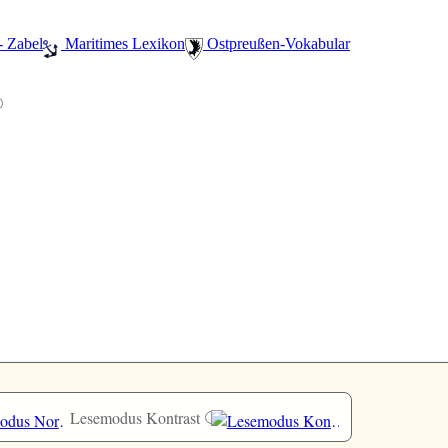
- Zabel
️ Maritimes Lexikon
️ Ostpreußen-Vokabular
Lesemodus Kontrast