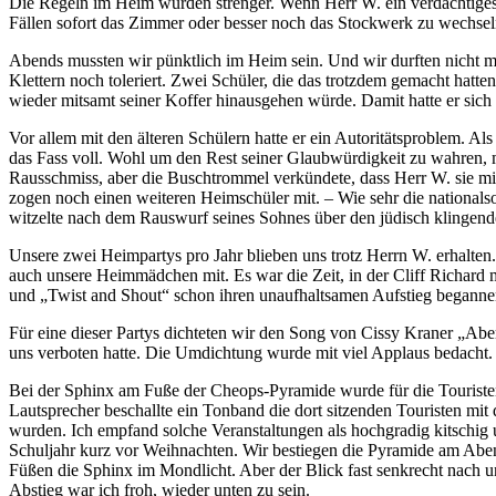
Die Regeln im Heim wurden strenger. Wenn Herr W. ein verdächtiges 
Fällen sofort das Zimmer oder besser noch das Stockwerk zu wechseln,
Abends mussten wir pünktlich im Heim sein. Und wir durften nicht m
Klettern noch toleriert. Zwei Schüler, die das trotzdem gemacht hat
wieder mitsamt seiner Koffer hinausgehen würde. Damit hatte er sich 
Vor allem mit den älteren Schülern hatte er ein Autoritätsproblem. 
das Fass voll. Wohl um den Rest seiner Glaubwürdigkeit zu wahren, m
Rausschmiss, aber die Buschtrommel verkündete, dass Herr W. sie m
zogen noch einen weiteren Heimschüler mit. – Wie sehr die nationalso
witzelte nach dem Rauswurf seines Sohnes über den jüdisch klinge
Unsere zwei Heimpartys pro Jahr blieben uns trotz Herrn W. erhalten.
auch unsere Heimmädchen mit. Es war die Zeit, in der Cliff Richard 
und
Twist and Shout
schon ihren unaufhaltsamen Aufstieg beganne
Für eine dieser Partys dichteten wir den Song von Cissy Kraner
Aber
uns verboten hatte. Die Umdichtung wurde mit viel Applaus bedacht.
Bei der Sphinx am Fuße der Cheops-Pyramide wurde für die Touriste
Lautsprecher beschallte ein Tonband die dort sitzenden Touristen mit
wurden. Ich empfand solche Veranstaltungen als hochgradig kitschig 
Schuljahr kurz vor Weihnachten. Wir bestiegen die Pyramide am Aben
Füßen die Sphinx im Mondlicht. Aber der Blick fast senkrecht nach u
Abstieg war ich froh, wieder unten zu sein.