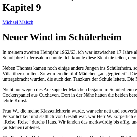
Kapitel 9
Michael Malsch
Neuer Wind im Schülerheim
In meinem zweiten
Heimjahr 1962/63
, ich war inzwischen 17 Jahre 
Schuljahre in Jerusalem nannte. Ich konnte diese Sicht nie teilen, de
Neben Thomas kamen noch einige andere Jungen ins Schülerheim, sod
Villa überschritten. So wurden die fünf Mädchen
ausgegliedert
. Di
untergebracht wurden, die auch den Tanzkurs der Schule leitete. Di
Nicht nur wegen des Auszugs der Mädchen begann im Schülerheim ein
Cockerspaniel aus Cuxhaven. Dort in der Nähe hatten die beiden bereit
lehrte Kunst.
Frau W., die meine Klassenlehrerin wurde, war sehr nett und souver
Persönlichkeit und stattlich von Gestalt war, war Herr W. körperlich
Reise, Reise
durchs Haus. Wir fanden das merkwürdig bis affig, und
(aufstehen) ableitet.