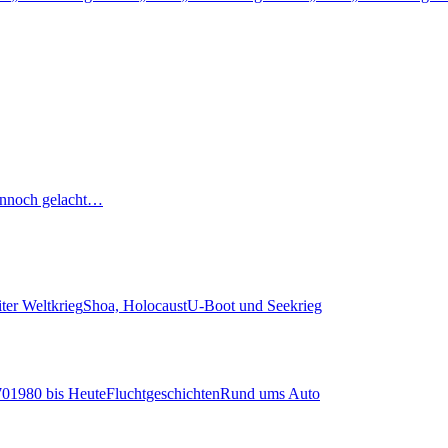
nnoch gelacht…
ter Weltkrieg
Shoa, Holocaust
U-Boot und Seekrieg
70
1980 bis Heute
Fluchtgeschichten
Rund ums Auto