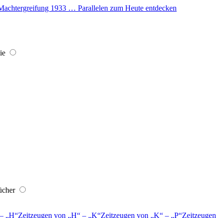
er Machtergreifung 1933 … Parallelen zum Heute entdecken
ie
ücher
–
H
Zeitzeugen von
H
–
K
Zeitzeugen von
K
–
P
Zeitzeugen