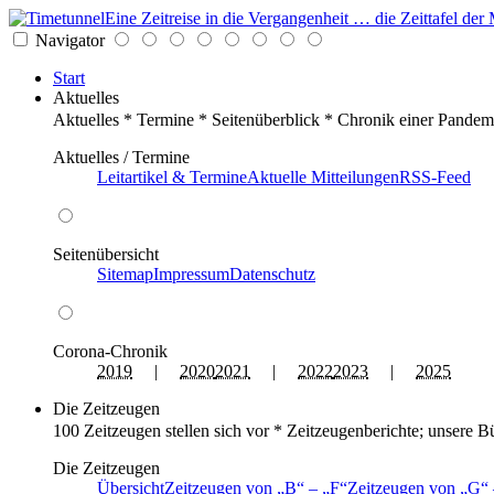
Eine Zeitreise in die Vergangenheit … die Zeittafel d
Navigator
Start
Aktuelles
Aktuelles * Termine * Seitenüberblick * Chronik einer Pandem
Aktuelles / Termine
Leitartikel & Termine
Aktuelle Mitteilungen
RSS-Feed
Seitenübersicht
Sitemap
Impressum
Datenschutz
Corona-Chronik
2019
|
2020
2021
|
2022
2023
|
2025
Die Zeitzeugen
100 Zeitzeugen stellen sich vor * Zeitzeugenberichte; unsere B
Die Zeitzeugen
Übersicht
Zeitzeugen von
B
–
F
Zeitzeugen von
G