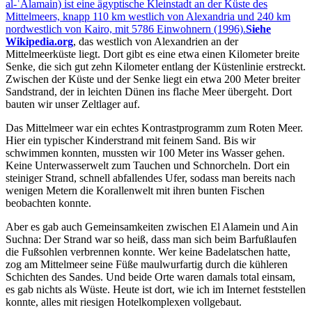
al-ʿAlamain) ist eine ägyptische Kleinstadt an der Küste des
Mittelmeers, knapp 110 km westlich von Alexandria und 240 km
nordwestlich von Kairo, mit 5786 Einwohnern (1996).
Siehe
Wikipedia.org
, das westlich von Alexandrien an der
Mittelmeerküste liegt. Dort gibt es eine etwa einen Kilometer breite
Senke, die sich gut zehn Kilometer entlang der Küstenlinie erstreckt.
Zwischen der Küste und der Senke liegt ein etwa 200 Meter breiter
Sandstrand, der in leichten Dünen ins flache Meer übergeht. Dort
bauten wir unser Zeltlager auf.
Das Mittelmeer war ein echtes Kontrastprogramm zum Roten Meer.
Hier ein typischer Kinderstrand mit feinem Sand. Bis wir
schwimmen konnten, mussten wir 100 Meter ins Wasser gehen.
Keine Unterwasserwelt zum Tauchen und Schnorcheln. Dort ein
steiniger Strand, schnell abfallendes Ufer, sodass man bereits nach
wenigen Metern die Korallenwelt mit ihren bunten Fischen
beobachten konnte.
Aber es gab auch Gemeinsamkeiten zwischen El Alamein und Ain
Suchna: Der Strand war so heiß, dass man sich beim Barfußlaufen
die Fußsohlen verbrennen konnte. Wer keine Badelatschen hatte,
zog am Mittelmeer seine Füße maulwurfartig durch die kühleren
Schichten des Sandes. Und beide Orte waren damals total einsam,
es gab nichts als Wüste. Heute ist dort, wie ich im Internet feststellen
konnte, alles mit riesigen Hotelkomplexen vollgebaut.