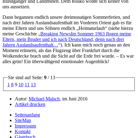
Blindgänger und Landminen. Dem Risiko wollte sich keiner von
uns aussetzen.
Dann begannen endlich unsere dreimonatigen Sommerferien, und
nach drei Jahren Auslandsaufenthalt im Vorderen Orient gab es für
meine Eltern und uns Söhnen endlich
Heimaturlaub
(siehe hierzu
meine Geschichte
Breaking News
Im Sommer 1963 flogen meine
Eltern, mein Bruder und ich nach Deutschland, denn nach drei
Jahren Auslandsaufenthalt…
). Ich kann mich noch genau an den
Moment erinnern, als das Flugzeug über Frankfurt durch die
Wolkendecke brach und die Sicht auf die Erde frei wurde. ‒ Es war
alles grün! Ein überwältigend emotionaler Augenblick!
Sie sind auf Seite:
9
/ 13
1
8
9
10
11
13
Autor:
Michael Malsch
, im Juni 2016
Artikel drucken
Seitenanfang
SiteMap
Impressum
Kontakt
Gästebuch