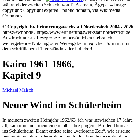
während der zweiten Schlacht von El Alamein, Ägypt.. – Image
copyright: Copyright expired - public domain, via Wikimedia
Commons
© Copyright by Erinnerungswerkstatt Norderstedt 2004 - 2026
https://ewnor.de / https://www.erinnerungswerkstatt-norderstedt.de
Ausdruck nur als Leseprobe zum persönlichen Gebrauch,
weitergehende Nutzung oder Weitergabe in jeglicher Form nur mit
dem schriftlichem Einverständnis der Urheber!
Kairo 1961-1966,
Kapitel 9
Michael Malsch
Neuer Wind im Schülerheim
In meinem zweiten
Heimjahr 1962/63
, ich war inzwischen 17 Jahre
alt, kam nun auch mein eineinhalb Jahre jüngerer Bruder Thomas
ins Schülerheim. Damit endete seine
verlorene Zeit
, wie er seine
beiden Schuljahre in Jerusalem nannte. Ich konnte diese Sicht nie