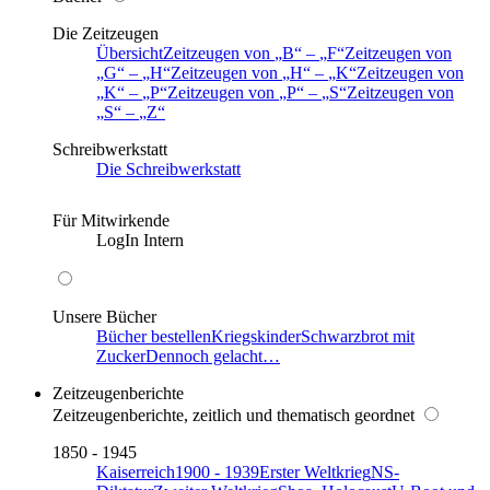
Die Zeitzeugen
Übersicht
Zeitzeugen von
B
–
F
Zeitzeugen von
G
–
H
Zeitzeugen von
H
–
K
Zeitzeugen von
K
–
P
Zeitzeugen von
P
–
S
Zeitzeugen von
S
–
Z
Schreibwerkstatt
Die Schreibwerkstatt
Für Mitwirkende
LogIn Intern
Unsere Bücher
Bücher bestellen
Kriegskinder
Schwarzbrot mit
Zucker
Dennoch gelacht…
Zeitzeugenberichte
Zeitzeugenberichte, zeitlich und thematisch geordnet
1850 - 1945
Kaiserreich
1900 - 1939
Erster Weltkrieg
NS-