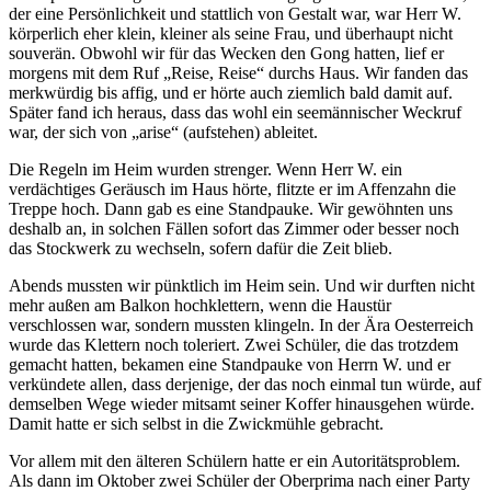
der eine Persönlichkeit und stattlich von Gestalt war, war Herr W.
körperlich eher klein, kleiner als seine Frau, und überhaupt nicht
souverän. Obwohl wir für das Wecken den Gong hatten, lief er
morgens mit dem Ruf
Reise, Reise
durchs Haus. Wir fanden das
merkwürdig bis affig, und er hörte auch ziemlich bald damit auf.
Später fand ich heraus, dass das wohl ein seemännischer Weckruf
war, der sich von
arise
(aufstehen) ableitet.
Die Regeln im Heim wurden strenger. Wenn Herr W. ein
verdächtiges Geräusch im Haus hörte, flitzte er im Affenzahn die
Treppe hoch. Dann gab es eine Standpauke. Wir gewöhnten uns
deshalb an, in solchen Fällen sofort das Zimmer oder besser noch
das Stockwerk zu wechseln, sofern dafür die Zeit blieb.
Abends mussten wir pünktlich im Heim sein. Und wir durften nicht
mehr außen am Balkon hochklettern, wenn die Haustür
verschlossen war, sondern mussten klingeln. In der Ära Oesterreich
wurde das Klettern noch toleriert. Zwei Schüler, die das trotzdem
gemacht hatten, bekamen eine Standpauke von Herrn W. und er
verkündete allen, dass derjenige, der das noch einmal tun würde, auf
demselben Wege wieder mitsamt seiner Koffer hinausgehen würde.
Damit hatte er sich selbst in die Zwickmühle gebracht.
Vor allem mit den älteren Schülern hatte er ein Autoritätsproblem.
Als dann im Oktober zwei Schüler der Oberprima nach einer Party