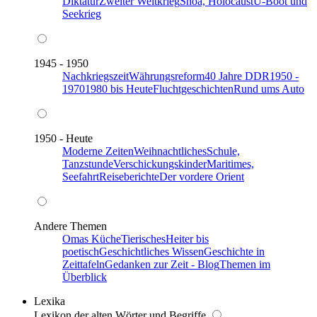
Diktatur
Zweiter Weltkrieg
Shoa, Holocaust
U-Boot und
Seekrieg
1945 - 1950
Nachkriegszeit
Währungsreform
40 Jahre DDR
1950 -
1970
1980 bis Heute
Fluchtgeschichten
Rund ums Auto
1950 - Heute
Moderne Zeiten
Weihnachtliches
Schule,
Tanzstunde
Verschickungskinder
Maritimes,
Seefahrt
Reiseberichte
Der vordere Orient
Andere Themen
Omas Küche
Tierisches
Heiter bis
poetisch
Geschichtliches Wissen
Geschichte in
Zeittafeln
Gedanken zur Zeit - Blog
Themen im
Überblick
Lexika
Lexikon der alten Wörter und Begriffe