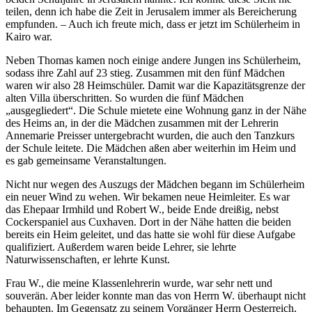
teilen, denn ich habe die Zeit in Jerusalem immer als Bereicherung
empfunden. – Auch ich freute mich, dass er jetzt im Schülerheim in
Kairo war.
Neben Thomas kamen noch einige andere Jungen ins Schülerheim,
sodass ihre Zahl auf 23 stieg. Zusammen mit den fünf Mädchen
waren wir also 28 Heimschüler. Damit war die Kapazitätsgrenze der
alten Villa überschritten. So wurden die fünf Mädchen
ausgegliedert
. Die Schule mietete eine Wohnung ganz in der Nähe
des Heims an, in der die Mädchen zusammen mit der Lehrerin
Annemarie Preisser untergebracht wurden, die auch den Tanzkurs
der Schule leitete. Die Mädchen aßen aber weiterhin im Heim und
es gab gemeinsame Veranstaltungen.
Nicht nur wegen des Auszugs der Mädchen begann im Schülerheim
ein neuer Wind zu wehen. Wir bekamen neue Heimleiter. Es war
das Ehepaar Irmhild und Robert W., beide Ende dreißig, nebst
Cockerspaniel aus Cuxhaven. Dort in der Nähe hatten die beiden
bereits ein Heim geleitet, und das hatte sie wohl für diese Aufgabe
qualifiziert. Außerdem waren beide Lehrer, sie lehrte
Naturwissenschaften, er lehrte Kunst.
Frau W., die meine Klassenlehrerin wurde, war sehr nett und
souverän. Aber leider konnte man das von Herrn W. überhaupt nicht
behaupten. Im Gegensatz zu seinem Vorgänger Herrn Oesterreich,