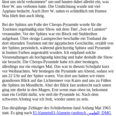
lässt uns nicht verkommen
um und bauten dabei allerlei ein, was
Herr W. uns verboten hatte. Die Umdichtung wurde mit viel
Applaus bedacht. Auch Herr W. nahm es schließlich mit Humor.
Was blieb ihm auch übrig.
Bei der Sphinx am Fuße der Cheops-Pyramide wurde für die
Touristen regelmäßig eine Show mit dem Titel
Son et Lumiere
veranstaltet. Vor der Sphinx war ein Block mit Stuhlreihen
aufgebaut. Über riesige Lautsprecher beschallte ein Tonband die
dort sitzenden Touristen mit der ägyptischen Geschichte, erzählt von
der Sphinx persönlich, während gleichzeitig Sphinx und Pyramide
in bunten Farben angestrahlt wurden. Ich empfand solche
Veranstaltungen als hochgradig kitschig und habe deshalb die Show
nie besucht. Die Cheops-Pyramide habe ich aber bestiegen,
allerdings nur ein einziges Mal. Das war in diesem Schuljahr kurz
vor Weihnachten. Wir bestiegen die Pyramide am Abend, sodass wir
um 22 Uhr auf der Spitze waren. Von dort aus hatten wir einen
grandiosen Blick auf das Lichtermeer von Kairo und uns zu Füßen
die Sphinx im Mondlicht. Aber der Blick fast senkrecht nach unten
ging mir direkt in den Magen. Erst wenn man oben ist, bekommt
man ein Gefühl dafür, wie steil die Pyramide ist. Nach dem
schweren Abstieg war ich froh, wieder unten zu sein.
Das diesjährige Zeltlager des Schülerheims fand Anfang Mai 1963
statt. Es ging nach
El Alamein
El-Alamein (arabisch العلمين, DMG