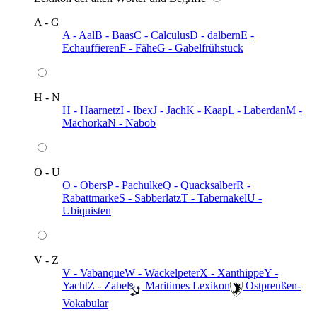
A - G
A - Aal
B - Baas
C - Calculus
D - dalbern
E -
Echauffieren
F - Fähe
G - Gabelfrühstück
H - N
H - Haarnetz
I - Ibex
J - Jach
K - Kaap
L - Laberdan
M -
Machorka
N - Nabob
O - U
O - Obers
P - Pachulke
Q - Quacksalber
R -
Rabattmarke
S - Sabberlatz
T - Tabernakel
U -
Ubiquisten
V - Z
V - Vabanque
W - Wackelpeter
X - Xanthippe
Y -
Yacht
Z - Zabel
️ Maritimes Lexikon
️ Ostpreußen-
Vokabular