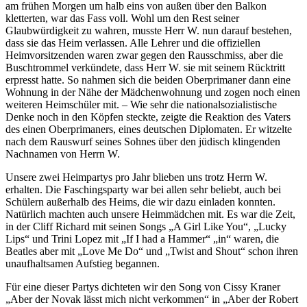
am frühen Morgen um halb eins von außen über den Balkon
kletterten, war das Fass voll. Wohl um den Rest seiner
Glaubwürdigkeit zu wahren, musste Herr W. nun darauf bestehen,
dass sie das Heim verlassen. Alle Lehrer und die offiziellen
Heimvorsitzenden waren zwar gegen den Rausschmiss, aber die
Buschtrommel verkündete, dass Herr W. sie mit seinem Rücktritt
erpresst hatte. So nahmen sich die beiden Oberprimaner dann eine
Wohnung in der Nähe der Mädchenwohnung und zogen noch einen
weiteren Heimschüler mit. – Wie sehr die nationalsozialistische
Denke noch in den Köpfen steckte, zeigte die Reaktion des Vaters
des einen Oberprimaners, eines deutschen Diplomaten. Er witzelte
nach dem Rauswurf seines Sohnes über den jüdisch klingenden
Nachnamen von Herrn W.
Unsere zwei Heimpartys pro Jahr blieben uns trotz Herrn W.
erhalten. Die Faschingsparty war bei allen sehr beliebt, auch bei
Schülern außerhalb des Heims, die wir dazu einladen konnten.
Natürlich machten auch unsere Heimmädchen mit. Es war die Zeit,
in der Cliff Richard mit seinen Songs
A Girl Like You
,
Lucky
Lips
und Trini Lopez mit
If I had a Hammer
in
waren, die
Beatles aber mit
Love Me Do
und
Twist and Shout
schon ihren
unaufhaltsamen Aufstieg begannen.
Für eine dieser Partys dichteten wir den Song von Cissy Kraner
Aber der Novak lässt mich nicht verkommen
in
Aber der Robert