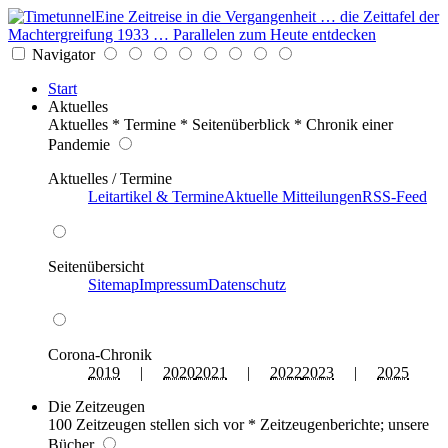
Eine Zeitreise in die Vergangenheit … die Zeittafel der
Machtergreifung 1933 … Parallelen zum Heute entdecken
Navigator
Start
Aktuelles
Aktuelles * Termine * Seitenüberblick * Chronik einer
Pandemie
Aktuelles / Termine
Leitartikel & Termine
Aktuelle Mitteilungen
RSS-Feed
Seitenübersicht
Sitemap
Impressum
Datenschutz
Corona-Chronik
2019
|
2020
2021
|
2022
2023
|
2025
Die Zeitzeugen
100 Zeitzeugen stellen sich vor * Zeitzeugenberichte; unsere
Bücher