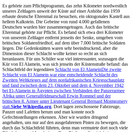
Es gehörte zum Pflichtprogramm, das zehn Kilometer nordwestlich
unseres Zeltlagers unweit der Küste auf einer Anhöhe das 1959
erbaute deutsche Ehrenmal zu besuchen, ein oktogonales Kastell aus
hellem Kalkstein. Die Gebeine von rund 4.000 gefallenen
Deutschen wurden hier zusammengetragen. Auch das britische
Ehrenmal gehörte zur Pflicht. Es befand sich etwa drei Kilometer
von unserem Zeltlager entfernt jenseits der Senke, umgeben vom
britischen Soldatenfriedhof, auf dem über 7.000 britische Soldaten
liegen. Die Gedenkstätten waren sehr beeindruckend, aber die
Dimension dieser Schlacht wollte keiner so recht an sich
heranlassen. Für uns Schüler war viel interessanter, sozusagen die
Kür von El Alamein, was sich jenseits der Küstenstraße befand: das
Schlachtfeld der legendären
Schlacht von El Alamein
Die zweite
Schlacht von El Alamein war eine entscheidende Schlacht des
Zweiten Weltkrieges auf dem nordafrikanischen Kriegsschauplatz
und fand zwischen dem 23. Oktober und dem 4. November 1942
bei El-Alamein in Ägypten zwischen Verbänden der Panzerarmee
Afrika unter Generalfeldmarschall Erwin Rommel und der
britischen 8. Armee unter Lieutenant General Bernard Montgomery
statt.
Siehe Wikipedia.org
. Dort lagen zerschossene Fahrzeuge,
Panzer und Lafetten herum und man konnte noch
Gefechtsstellungen erkennen. Aber wir wurden dringend
angehalten, uns nur auf den ausgefahrenen Pisten zu bewegen, die
durch das Schlachtfeld führten, denn man vermutete dort noch viele